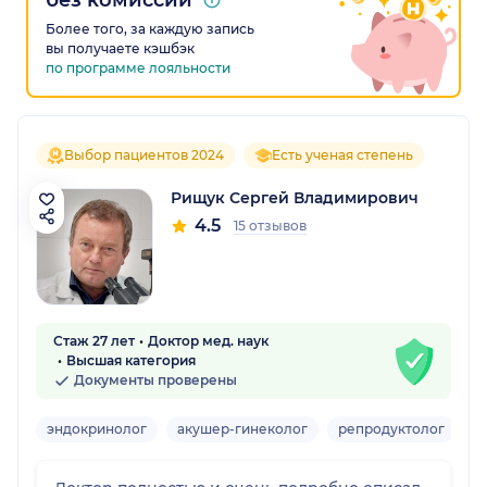
без комиссии
Более того, за каждую запись
вы получаете кэшбэк
по программе лояльности
Выбор пациентов 2024
Есть ученая степень
Рищук Сергей Владимирович
4.5
15 отзывов
Стаж 27 лет
Доктор мед. наук
Высшая категория
Документы проверены
эндокринолог
акушер-гинеколог
репродуктолог
Де