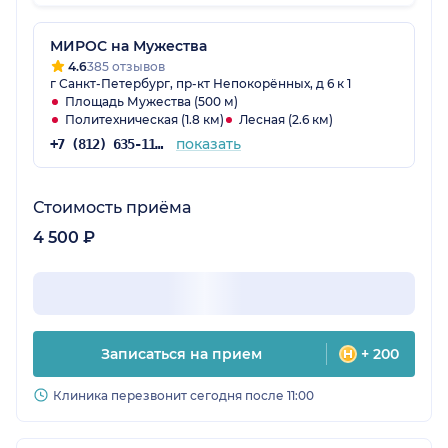
достаточно чисто, правда весьма запутанная
планировка и расположение кабинетов.
МИРОС на Мужества
4.6
385 отзывов
г Санкт-Петербург, пр-кт Непокорённых, д 6 к 1
Площадь Мужества (500 м)
Политехническая (1.8 км)
Лесная (2.6 км)
показать
+7 (812) 635-11-96
Стоимость приёма
4 500 ₽
Записаться на прием
+ 200
Клиника перезвонит сегодня после 11:00