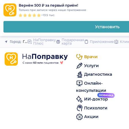
1
2
3
4
5
to
Вернём 500 ₽ за первый приём!
Закрыть
Только при записи через наше приложение
content
~13.5 тыс.
Установить
НаПоправку
Подарочная
Город:
Гатчина (Санкт-Петербург и область)
Приложение
Кли
Плюс
карта
Врачи
Услуги
Диагностика
Онлайн-
консультации
ИИ-доктор
Психологи
Акции