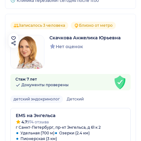
Клиника перезвонит сегодня после 11:00
Записалось 3 человека
Близко от метро
Скачкова Анжелика Юрьевна
Нет оценок
Стаж 7 лет
Документы проверены
детский эндокринолог
Детский
EMS на Энгельса
4.7
974 отзыва
г Санкт-Петербург, пр-кт Энгельса, д 61 к 2
Удельная (700 м)
Озерки (2.4 км)
Пионерская (3 км)