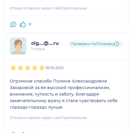
Отзыв оставлен через сайт/приложение
0
olg....@....ru
Проверен НаПоправку
1 отзыв
1
2
3
4
5
30.10.2022
Огромное спасибо Полине Александровне
Захаровой за ее высокий профессионализм,
внимание, чуткость и заботу. Благодаря
замечательному врачу я стала чувствовать себя
гораздо-гораздо лучше.
Отзыв оставлен через сайт/приложение