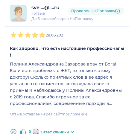
sve....@....ru
Проверен НаПоправку
1 отзыв
До 5 записей через НаПоправку
1
2
3
4
5
28.06.2021
Как здорово , что есть настоящие профессионалы
!
Полина Александровна Захарова врач от Бога!
Если есть проблемы с ЖКТ, то только к этому
доктору! Сколько приятных слов в ее адрес я
услышала от пациентов, когда ждала своего
приема! Я наблюдаюсь у Полины Александровны
с 2019 года, Спасибо огромное за ее
профессионализм, современные подходы в
лечении пациентов, доброжелательность,
Отзыв оставлен через сайт/приложение
готовность помочь в любой ситуации, а главное
любовь и преданность своему делу- делать нас
здоровыми и счастливыми!
5
Ответ клиники