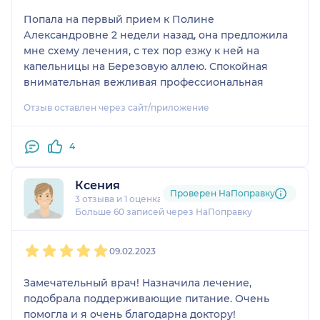
Попала на первый прием к Полине
Александровне 2 недели назад, она предложила
мне схему лечения, с тех пор езжу к ней на
капельницы на Березовую аллею. Спокойная
внимательная вежливая профессиональная
Отзыв оставлен через сайт/приложение
4
Ксения
Проверен НаПоправку
3 отзыва
и
1 оценка
Больше 60 записей через НаПоправку
1
2
3
4
5
09.02.2023
Замечательный врач! Назначила лечение,
подобрала поддерживающие питание. Очень
помогла и я очень благодарна доктору!