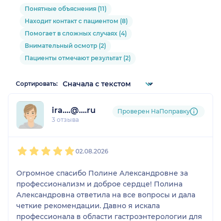
Понятные объяснения (11)
Находит контакт с пациентом (8)
Помогает в сложных случаях (4)
Внимательный осмотр (2)
Пациенты отмечают результат (2)
Сортировать:
ira....@....ru
Проверен НаПоправку
3 отзыва
1
2
3
4
5
02.08.2026
Огромное спасибо Полине Александровне за
профессионализм и доброе сердце! Полина
Александровна ответила на все вопросы и дала
четкие рекомендации. Давно я искала
профессионала в области гастроэнтерологии для