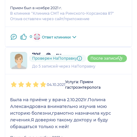
Прием был в ноябре 2021 г.
В клинике "Клиника СМТ на Римского-Корсакова 87"
Отзыв оставлен через сайт/приложение
0
Ответ клиники
795....@....ru
Проверен НаПоправку
После записи
2 отзыва
До 5 записей через НаПоправку
1
2
3
4
5
Услуга: Прием
04.10.2021
гастроэнтеролога
Была на приёме у врача 2.10.2021г.Полина
Александровна внимательно изучив мою
историю болезни,грамотно назначила курс
лечения.Я доверяю такому доктору и буду
обращаться только к ней!