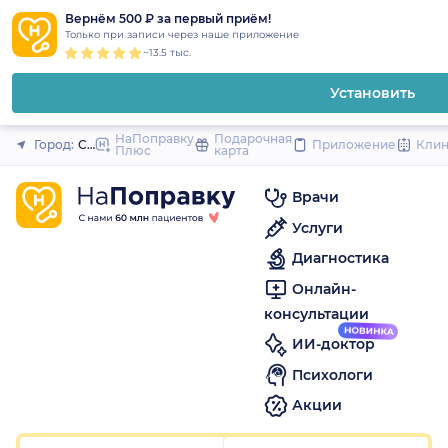
1
2
3
4
5
1
2
3
4
5
1
2
3
4
5
to
Вернём 500 ₽ за первый приём!
Закрыть
Только при записи через наше приложение
content
~13.5 тыс.
Установить
НаПоправку
Подарочная
Город:
Санкт-Петербург
Приложение
Кли
Плюс
карта
Врачи
Услуги
Диагностика
Онлайн-
консультации
ИИ-доктор
Психологи
Акции