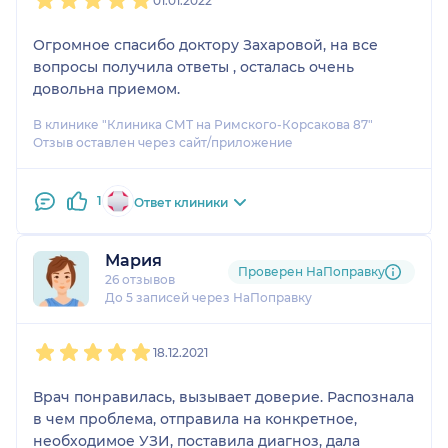
01.01.2022
Огромное спасибо доктору Захаровой, на все
вопросы получила ответы , осталась очень
довольна приемом.
В клинике "Клиника СМТ на Римского-Корсакова 87"
Отзыв оставлен через сайт/приложение
1
Ответ клиники
Мария
Проверен НаПоправку
26 отзывов
До 5 записей через НаПоправку
1
2
3
4
5
18.12.2021
Врач понравилась, вызывает доверие. Распознала
в чем проблема, отправила на конкретное,
необходимое УЗИ, поставила диагноз, дала