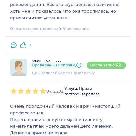
рекомендации. Всё это шустренько, позитивно.
Хоть мне и показалось, что она торопилась, но
прием считаю успешным.
Отзыв оставлен через сайт/приложение
1
792....@....ru
Проверен НаПоправку
После записи
1 отзыв
До 5 записей через НаПоправку
1
2
3
4
5
Услуга: Прием
04.12.2021
гастроэнтеролога
Очень порядочный человек и врач - настоящий
профессионал.
Перенаправила к нужному специалисту,
наметила план моего дальнейшего лечения.
Денег за прием не взяла.