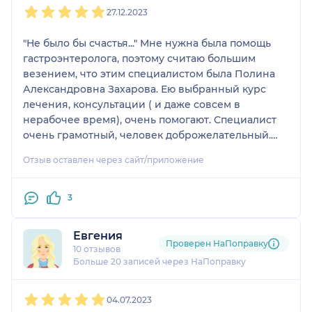
27.12.2023
"Не было бы счастья..." Мне нужна была помощь
гастроэнтеролога, поэтому считаю большим
везением, что этим специалистом была Полина
Александровна Захарова. Ею выбранный курс
лечения, консультации ( и даже совсем в
нерабочее время), очень помогают. Специалист
очень грамотный, человек доброжелательный.
Желаю ,Вам, Полина Александровна, здоровья,
Отзыв оставлен через сайт/приложение
благополучия, успехов В наступающем Новом
году!
3
Евгения
Проверен НаПоправку
10 отзывов
Больше 20 записей через НаПоправку
1
2
3
4
5
04.07.2023