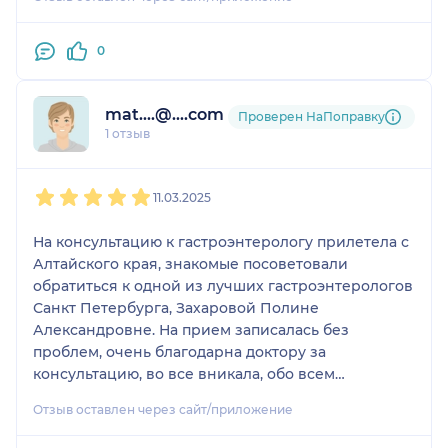
стационар, убедив в необходимости это сделать
незамедлительно, и была как всегда права.
Чуткий, внимательный, опытный врач,
0
работающий с онкобольными. Рекомендую к
посещению!
mat....@....com
Проверен НаПоправку
1 отзыв
1
2
3
4
5
11.03.2025
На консультацию к гастроэнтерологу прилетела с
Алтайского края, знакомые посоветовали
обратиться к одной из лучших гастроэнтерологов
Санкт Петербурга, Захаровой Полине
Александровне. На прием записалась без
проблем, очень благодарна доктору за
консультацию, во все вникала, обо всем
расспросила, все объяснила доступно, ей было
Отзыв оставлен через сайт/приложение
важно , чтобы я поняла о чем она говорит. Полина
Александровна, не просто по питерски добрый и