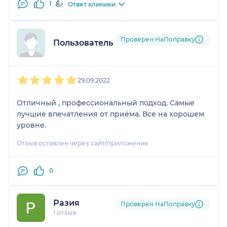
1
Ответ клиники
Проверен НаПоправку
Пользователь НаПоправку
1
2
3
4
5
29.09.2022
Отличный , профессиональный подход. Самые
лучшие впечатления от приёма. Все на хорошем
уровне.
Отзыв оставлен через сайт/приложение
0
Разия
Проверен НаПоправку
1 отзыв