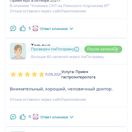
Прием был в октябре 2021 г.
В клинике "Клиника СМТ на Римского-Корсакова 87"
Отзыв оставлен через сайт/приложение
5
Ответ клиники
Татьяна
Проверен НаПоправку
После записи
6 отзывов
и
3 оценки
Больше 60 записей через НаПоправку
1
2
3
4
5
Услуга: Прием
11.09.2021
гастроэнтеролога
Внимательный, хороший, человечный доктор.
Отзыв оставлен через сайт/приложение
0
Ответ клиники