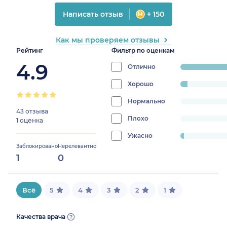
Написать отзыв
+ 150
Как мы проверяем отзывы
Рейтинг
Фильтр по оценкам
4.9
Отлично
progress:
93.1818181818
Хорошо
progress:
4.545454545454546%
Нормально
progress:
43 отзыва
0%
Плохо
progress:
1 оценка
0%
Ужасно
progress:
Заблокировано
Нерелевантно
2.272727272727273%
1
0
Всё
5
4
3
2
1
Качества врача