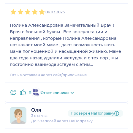
1
2
3
4
5
06.03.2025
Полина Александровна Замечательный Врач !
Врач с большой буквы . Все консультации и
направления , которые Полина Александровна
назначает моей маме , дают возможность жить
маме полноценной и насыщенной жизнью. Маме
два года назад удалили желудок и с тех пор , мы
постоянно взаимодействуем с этим
замечательным доктором . Огромная
Отзыв оставлен через сайт/приложение
благодарность вам Полина Алесандровна !
0
Ответ клиники
Оля
Проверен НаПоправку
3 отзыва
До 5 записей через НаПоправку
1
2
3
4
5