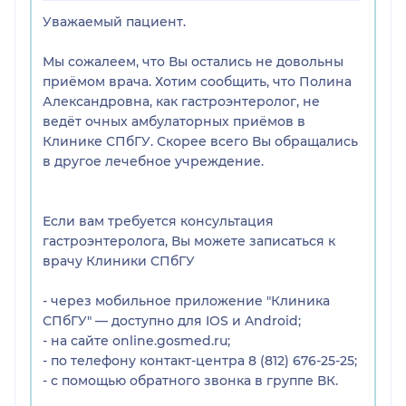
попросила ее подобрать мне диету, на что врач
Уважаемый пациент.
ответила, что диета не нужна (можно и жареное и
жирное и кислое и кофе). Никакого лечения не
Мы сожалеем, что Вы остались не довольны
назначила. Зато подобрала очень дорогостоящие
приёмом врача. Хотим сообщить, что Полина
платные процедуры на 40 тыс (при чем там, куда
Александровна, как гастроэнтеролог, не
она отправила, как оказалось их теперь вообще
ведёт очных амбулаторных приёмов в
не делают, о подготовительных процедурах
Клинике СПбГУ. Скорее всего Вы обращались
рассказала неправильно и выполнить их по ее
в другое лечебное учреждение.
рекомендациям все равно не возможно).
Никакого лечения (даже обезболивания) не
назначила, сказала пейте Но-шпу, которую дают
Если вам требуется консультация
маленьким деткам и все. Любые мои
гастроэнтеролога, Вы можете записаться к
утверждения, основанные на заключениях
врачу Клиники СПбГУ
других врачей оспаривала и говорила, что все
они не правы, и нужно делать процедуры за 40
- через мобильное приложение "Клиника
тыс.(кстати, вредные для здоровья, с кучей
СПбГУ" — доступно для IOS и Android;
противопоказаний и побочек, которые очень
- на сайте online.gosmed.ru;
мало где делают и только платно), а потом идти к
- по телефону контакт-центра 8 (812) 676-25-25;
ней на повторный прием. В результате -2000 тыс.
- с помощью обратного звонка в группе ВК.
и полностью бесполезный прием. На платной
основе ее не порекомендую, так как ходить