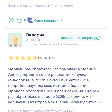
Отзыв оставлен через сайт/приложение
0
Ответ клиники
Валерия
Проверен НаПоправку
2 отзыва
До 5 записей через НаПоправку
1
2
3
4
5
05.04.2025
Первый раз обратилась за помощью к Полине
Александровне после резекции желудка
(онкология) в 2023г. Доктор внимательно и
подробно изучила мою историю болезни.
Провела обследование и план лечения. Второй
раз обратилась в апреле 2025г. с желчными
коликами. Осмотрев меня, врач незамедлительно
госпитализировала в день обращения в
Отзыв оставлен через сайт/приложение