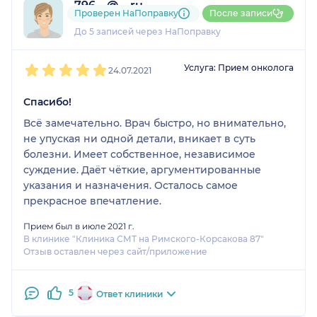
796....@....ru
Проверен НаПоправку
После записи
1 отзыв
До 5 записей через НаПоправку
1
2
3
4
5
Услуга: Прием онколога
24.07.2021
Спасибо!
Всё замечательно. Врач быстро, но внимательно,
не упуская ни одной детали, вникает в суть
болезни. Имеет собственное, независимое
суждение. Даёт чёткие, аргументированные
указания и назначения. Осталось самое
прекрасное впечатление.
Прием был в июле 2021 г.
В клинике "Клиника СМТ на Римского-Корсакова 87"
Отзыв оставлен через сайт/приложение
5
Ответ клиники