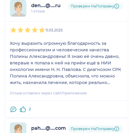
den....@....ru
Проверен НаПоправку
1 отзыв
1
2
3
4
5
11.03.2025
Хочу выразить огромную благодарность за
профессионализм и человеческие качества
Полины Александровны! Я знаю её очень давно,
впервые я попала к ней на приём ещё в НИИ
онкологии имени Н. Н. Павлова. С диагнозом СРК
Полина Александровна, объяснила, что можно
жить, назначила лечение, которое реально
помогло и я из замученного и худого человека
Отзыв оставлен через сайт/приложение
превратилась в в счастливого и здорового. У неё
проходили лечение не только я, но и мой сын и
муж. Спасибо ей огромное, ведь здоровье на
2
свете превыше всего.
pah....@....com
Проверен НаПоправку