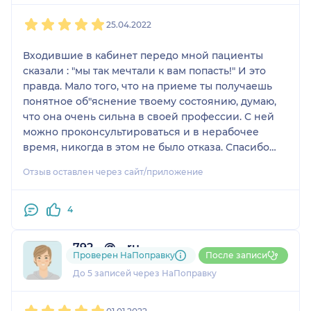
1
2
3
4
5
25.04.2022
Входившие в кабинет передо мной пациенты
сказали : "мы так мечтали к вам попасть!" И это
правда. Мало того, что на приеме ты получаешь
понятное об"яснение твоему состоянию, думаю,
что она очень сильна в своей профессии. С ней
можно проконсультироваться и в нерабочее
время, никогда в этом не было отказа. Спасибо
большое, Полина Александровна! Пациентка
Отзыв оставлен через сайт/приложение
Хайбуллина
4
792....@....ru
Проверен НаПоправку
После записи
1 отзыв
До 5 записей через НаПоправку
1
2
3
4
5