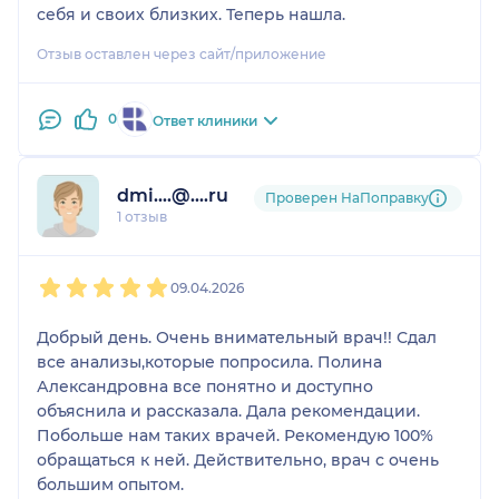
себя и своих близких. Теперь нашла.
Отзыв оставлен через сайт/приложение
0
Ответ клиники
dmi....@....ru
Проверен НаПоправку
1 отзыв
1
2
3
4
5
09.04.2026
Добрый день. Очень внимательный врач!! Сдал
все анализы,которые попросила. Полина
Александровна все понятно и доступно
объяснила и рассказала. Дала рекомендации.
Побольше нам таких врачей. Рекомендую 100%
обращаться к ней. Действительно, врач с очень
большим опытом.