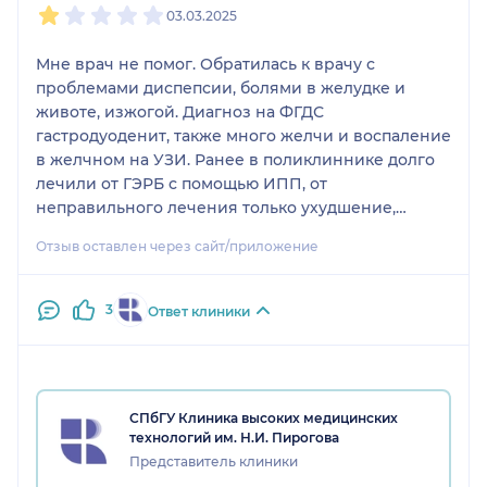
03.03.2025
Мне врач не помог. Обратилась к врачу с
проблемами диспепсии, болями в желудке и
животе, изжогой. Диагноз на ФГДС
гастродуоденит, также много желчи и воспаление
в желчном на УЗИ. Ранее в поликлиннике долго
лечили от ГЭРБ с помощью ИПП, от
неправильного лечения только ухудшение,
снизилась и без того пониженная кислотность.
Отзыв оставлен через сайт/приложение
Наконец, в платной клинике поставили диагноз
биллиарный-рефлюкс гастрит, но эффективное
лечение подобрать не смогли. Все это сказала
3
Ответ клиники
врачу, на что она продолжала твердить, что это
ГЭРБ, о чем и написала в заключении, все
остальные врачи не правы, а если лечение ИПП
не помогает, то нужно просто пить
СПбГУ Клиника высоких медицинских
антидепрессанты (с жуткой побочкой на ЖКТ) и
технологий им. Н.И. Пирогова
ходить к платному психиатру. Осмотр не провела
Представитель клиники
(не пощупала живот, не посмотрела язык). Я