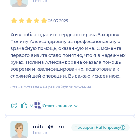
1 отзыв
1
2
3
4
5
06.03.2025
Хочу поблагодарить сердечно врача Захарову
Полину Александровну за профессиональную
врачебную помощь, оказанную мне. С момента
первого визита стало понятно, что я в надёжных
руках. Полина Александровна оказала помощь
вовремя и квалифицированно, подготовила к
сложнейшей операции. Выражаю искреннюю
благодарность, желаю успеха в нелёгком,
Отзыв оставлен через сайт/приложение
ответственном, благородном деле! Архимандрит
Пахомий( Трегулов)
0
Ответ клиники
mih....@....ru
Проверен НаПоправку
1 отзыв