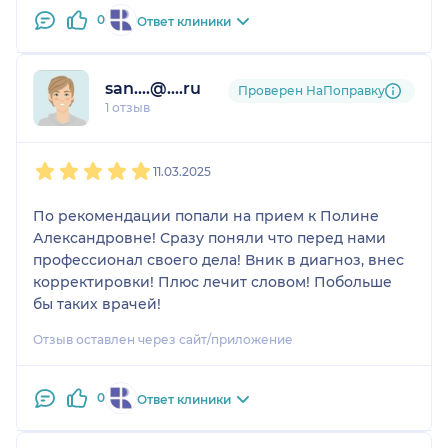
отзывчивый человек, но еще и очень
0
Ответ клиники
квалифицированный специалист. Спасибо
большое.
san....@....ru
Проверен НаПоправку
1 отзыв
1
2
3
4
5
11.03.2025
По рекомендации попали на прием к Полине
Александровне! Сразу поняли что перед нами
профессионал своего дела! Вник в диагноз, внес
корректировки! Плюс лечит словом! Побольше
бы таких врачей!
Отзыв оставлен через сайт/приложение
0
Ответ клиники