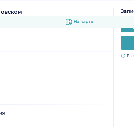
Запи
говском
На карте
В к
ия