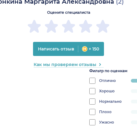
онкина Маргарита Александровна
(2)
Оцените специалиста
Написать отзыв
+ 150
Как мы проверяем отзывы
Фильтр по оценкам
Отлично
pr
10
Хорошо
progress:
0%
Нормально
progress:
0%
Плохо
progress:
0%
Ужасно
progress:
0%