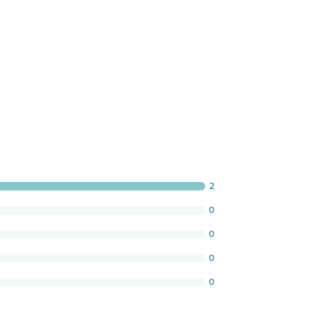
2
ogress:
0%
0
0
0
0