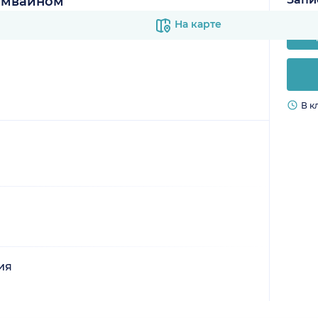
амвайном
На карте
В к
ия