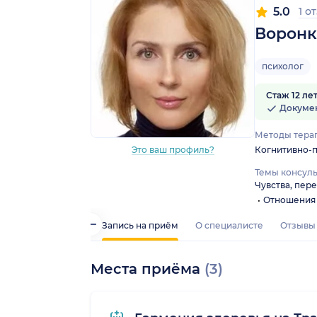
5.0
1 о
Воронк
психолог
Стаж 12 ле
Докуме
Методы тера
Когнитивно-п
Это ваш профиль?
Темы консуль
Чувства, пер
Отношения
Запись на приём
О специалисте
Отзывы
Места приёма
(3)