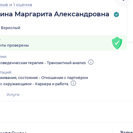
тзыв
и
1 оценка
ина Маргарита Александровна
Взрослый
т
нты проверены
пии:
оведенческая терапия
Транзактный анализ
таций:
еживания, состояния
Отношения с партнёром
 с окружающими
Карьера и работа
Услуги
Запи