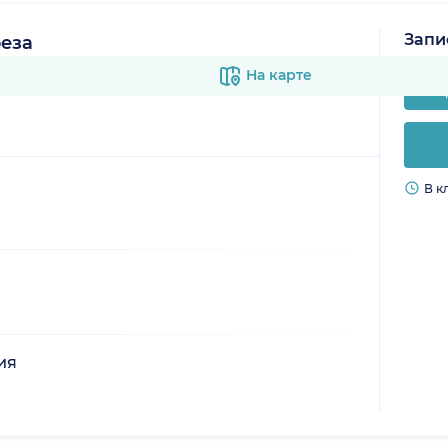
Запи
реза
На карте
В к
ия