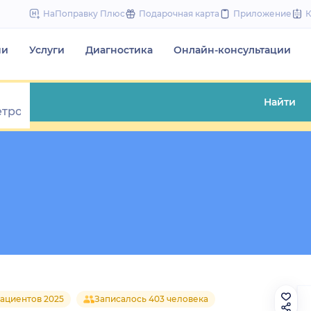
to
НаПоправку Плюс
Подарочная карта
Приложение
content
чи
Услуги
Диагностика
Онлайн-консультации
Найти
ациентов 2025
Записалось 403 человека