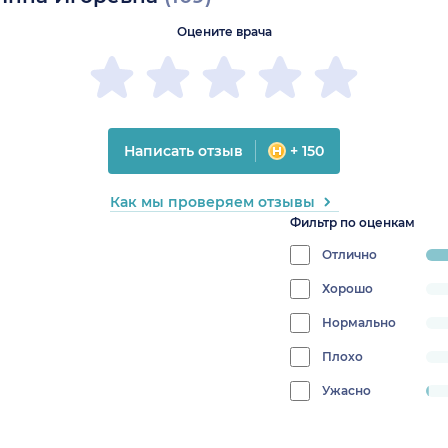
Оцените врача
Написать отзыв
+ 150
Как мы проверяем отзывы
Фильтр по оценкам
Отлично
pro
99
Хорошо
progress:
0%
Нормально
progress:
0%
Плохо
progress:
0%
Ужасно
progress:
0.9174311926605505%