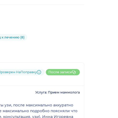
к лечению (8)
Проверен НаПоправку
После записи
Услуга: Прием маммолога
ы узи, после максимально аккуратно
не максимально подробно поясняли что
е, консультация, узи). Инна Игоревна