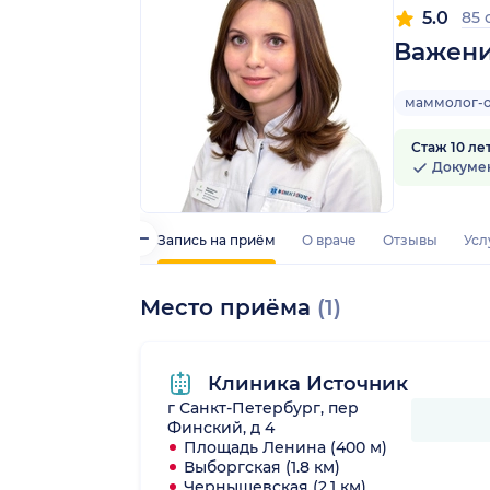
5.0
85
Важени
маммолог-
Стаж 10 ле
Докуме
Запись на приём
О враче
Отзывы
Усл
Место приёма
(1)
Клиника Источник
г Санкт-Петербург, пер
Финский, д 4
Площадь Ленина (400 м)
Выборгская (1.8 км)
Чернышевская (2.1 км)