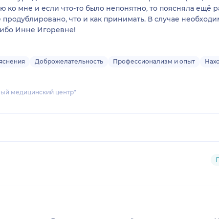
ко мне и если что-то было непонятно, то поясняла ещё ра
продублировано, что и как принимать. В случае необходи
сибо Инне Игоревне!
яснения
Доброжелательность
Профессионализм и опыт
Нахо
ный медицинский центр"