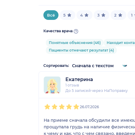
Всё
5
4
3
2
1
Качества врача
Понятные объяснения (46)
Находит конта
Пациенты отмечают результат (4)
Сортировать:
Екатерина
1 отзыв
До 5 записей через НаПоправку
1
2
3
4
5
26.07.2026
На приеме сначала обсудили все имеющ
прощупала грудь на наличие физически
к чему и как, что с чем связано, введе