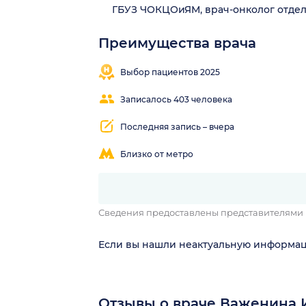
ГБУЗ ЧОКЦОиЯМ, врач-онколог отде
Преимущества врача
Внимательный
Понятные
осмотр
объяснения
Выбор пациентов 2025
Записалось 403 человека
Последняя запись – вчера
Близко от метро
Сведения предоставлены представителями
Если вы нашли неактуальную информа
Отзывы о враче Важенина 