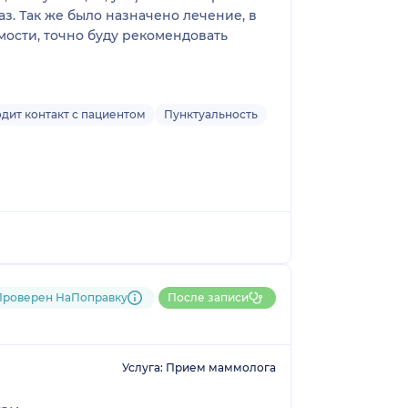
з. Так же было назначено лечение, в
мости, точно буду рекомендовать
дит контакт с пациентом
Пунктуальность
Проверен НаПоправку
После записи
Услуга: Прием маммолога