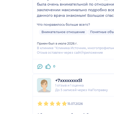
была очень внимательной по отношению 
заключении максимально подробно все 
данного врача знакомым! Большое спа
Что понравилось больше всего?
Внимательное отношение
Понятные объ
Прием был в июле 2026 г.
В клинике "Клиника Источник, многопрофиль
Отзыв оставлен через сайт/приложение
0
+7xxxxxxxx51
1 отзыв
и
1 оценка
До 5 записей через НаПоправку
1
2
3
4
5
15.07.2026