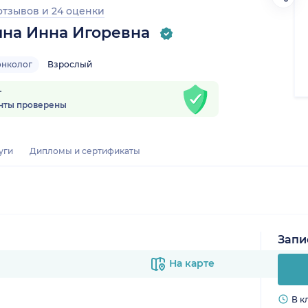
 отзывов
и
24 оценки
на Инна Игоревна
онколог
Взрослый
т
нты проверены
уги
Дипломы и сертификаты
Запи
На карте
В к