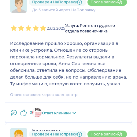
Проверен НаПоправку
После записи
1 отзыв
До 5 записей через НаПоправку
1
2
3
4
5
Услуга: Рентген грудного
23.12.2025
отдела позвоночника
Исследование прошло хорошо, организация в
клинике устроила. Отношение со стороны
персонала нормальное. Результаты выдали в
оговорённые сроки, Анна Сергеевна всё
объяснила, ответила на вопросы. Обследование
делал больше для себя, не по направлению врача.
Ту информацию, которую хотел получить, узнал. В
целом качеством услуги доволен.
Отзыв оставлен через колл-центр
0
Ответ клиники
Екатерина
Проверен НаПоправку
После записи
1 отзыв