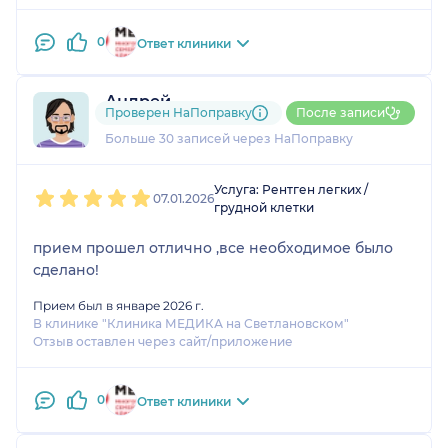
0
Ответ клиники
Андрей
Проверен НаПоправку
После записи
10 отзывов
Больше 30 записей через НаПоправку
1
2
3
4
5
Услуга: Рентген легких /
07.01.2026
грудной клетки
прием прошел отлично ,все необходимое было
сделано!
Прием был в январе 2026 г.
В клинике "Клиника МЕДИКА на Светлановском"
Отзыв оставлен через сайт/приложение
0
Ответ клиники