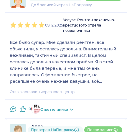
До 5 записей через НаПоправку
1
2
3
4
5
Услуга: Рентген пояснично-
09.12.2025
крестцового отдела
позвоночника
Всё было супер. Мне сделали рентген, всё
объяснили, я осталась довольна. Внимательный,
вежливый, тактичный специалист. В целом
осталась довольна качеством приёма. Я в этой
клинике была впервые, и мне там очень
понравилось. Оформление быстрое, на
ресепшене очень нежные девушки, всё
прекрасно. Клиника произвела хорошее
Отзыв оставлен через колл-центр
впечатление.
0
Ответ клиники
Алла
Проверен НаПоправку
После записи