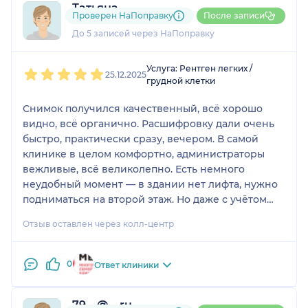
Татьяна
Проверен НаПоправку
После записи
1 отзыв
До 5 записей через НаПоправку
1
2
3
4
5
Услуга: Рентген легких /
25.12.2025
грудной клетки
Снимок получился качественный, всё хорошо
видно, всё органично. Расшифровку дали очень
быстро, практически сразу, вечером. В самой
клинике в целом комфортно, администраторы
вежливые, всё великолепно. Есть немного
неудобный момент — в здании нет лифта, нужно
подниматься на второй этаж. Но даже с учётом
этого снижать оценку не буду, всё равно ставлю
Отзыв оставлен через колл-центр
пятёрку. По цене дороговато, но если сравнивать
с другими клиниками, то в целом нормально.
0
Ответ клиники
79....@....ru