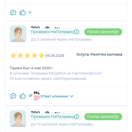
0
790....@....ru
Проверен НаПоправку
После записи
1 оценка
До 5 записей через НаПоправку
1
2
3
4
5
Услуга: Рентген копчика
06.06.2026
Прием был в мае 2026 г.
В клинике "Клиника МЕДИКА на Светлановском"
Отзыв оставлен через сайт/приложение
0
Ответ клиники
790....@....ru
Проверен НаПоправку
После записи
1 отзыв
и
1 оценка
До 10 записей через НаПоправку