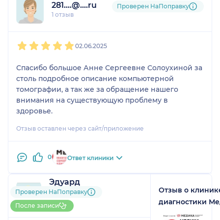
281....@....ru
Проверен НаПоправку
1 отзыв
1
2
3
4
5
02.06.2025
Спасибо большое Анне Сергеевне Солоухиной за
столь подробное описание компьютерной
томографии, а так же за обращение нашего
внимания на существующую проблему в
здоровье.
Отзыв оставлен через сайт/приложение
0
Ответ клиники
Эдуард
Отзыв о клиник
1 отзыв
Проверен НаПоправку
До 5 записей через
диагностики М
После записи
НаПоправку