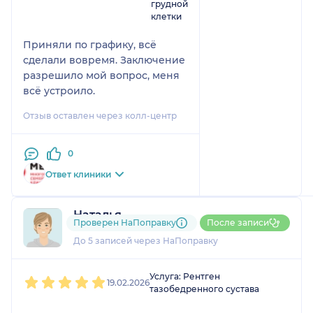
грудной
клетки
Приняли по графику, всё
сделали вовремя. Заключение
разрешило мой вопрос, меня
всё устроило.
Отзыв оставлен через колл-центр
0
Ответ клиники
Наталья
Проверен НаПоправку
После записи
1 отзыв
До 5 записей через НаПоправку
1
2
3
4
5
Услуга: Рентген
19.02.2026
тазобедренного сустава