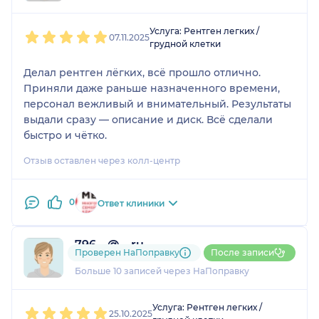
1
2
3
4
5
Услуга: Рентген легких /
07.11.2025
грудной клетки
Делал рентген лёгких, всё прошло отлично.
Приняли даже раньше назначенного времени,
персонал вежливый и внимательный. Результаты
выдали сразу — описание и диск. Всё сделали
быстро и чётко.
Отзыв оставлен через колл-центр
0
Ответ клиники
796....@....ru
Проверен НаПоправку
После записи
3 отзыва
и
2 оценки
Больше 10 записей через НаПоправку
1
2
3
4
5
Услуга: Рентген легких /
25.10.2025