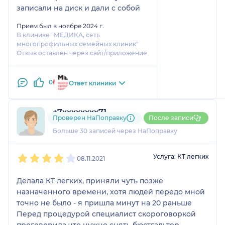
записали на диск и дали с собой
Прием был в ноябре 2024 г.
В клинике "МЕДИКА, сеть
многопрофильных семейных клиник"
Отзыв оставлен через сайт/приложение
0
Ответ клиники
+7xxxxxxxx71
Проверен НаПоправку
После записи
4 отзыва
и
3 оценки
Больше 30 записей через НаПоправку
1
2
3
4
5
Услуга: КТ легких
08.11.2021
Делала КТ лёгких, приняли чуть позже
назначенного времени, хотя людей передо мной
точно не было - я пришла минут на 20 раньше
Перед процедурой специалист скороговоркой
проговорила что нужно снять бюстгальтер,