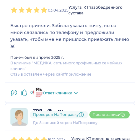
1
2
3
4
5
Услуга: КТ тазобедренного
03.04.2025
сустава
Быстро приняли. Забыла указать почту, но со
мной связались по телефону и предложили
указать, чтобы мне не пришлось приезжать лично
💓
Прием был в апреле 2025 г.
В клинике "МЕДИКА, сеть многопрофильных семейных
клиник"
Отзыв оставлен через сайт/приложение
0
Ответ клиники
798....@....ru
Проверен НаПоправку
После записи
2 отзыва
и
1 оценка
До 5 записей через НаПоправку
1
2
3
4
5
Услуга: КТ коленного сустава
19.12.2024