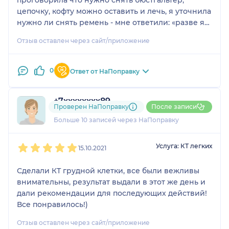
цепочку, кофту можно оставить и лечь, я уточнила
нужно ли снять ремень - мне ответили: «разве я
говорила про ремень?» 😐
Отзыв оставлен через сайт/приложение
В остальном вроде бы всё вежливо.
Диск отдали почти сразу, а заключение пришлось
повторно запрашивать на следующий день по
0
Ответ от НаПоправку
телефону потому что оно так и не пришло на
почту.
+7xxxxxxxx89
Цена тут и фактическая отличаются: 3700, а не
Проверен НаПоправку
После записи
2 отзыва
3200
Больше 10 записей через НаПоправку
1
2
3
4
5
Услуга: КТ легких
15.10.2021
Сделали КТ грудной клетки, все были вежливы
внимательны, результат выдали в этот же день и
дали рекомендации для последующих действий!
Все понравилось!)
Отзыв оставлен через сайт/приложение