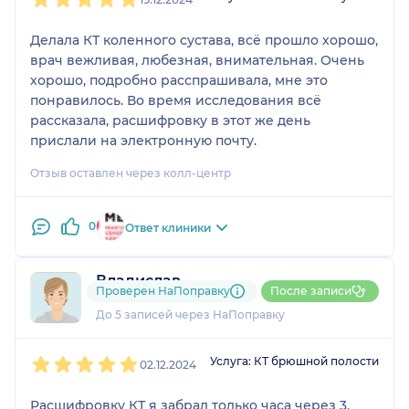
Делала КТ коленного сустава, всё прошло хорошо,
врач вежливая, любезная, внимательная. Очень
хорошо, подробно расспрашивала, мне это
понравилось. Во время исследования всё
рассказала, расшифровку в этот же день
прислали на электронную почту.
Отзыв оставлен через колл-центр
0
Ответ клиники
Владислав
Проверен НаПоправку
После записи
1 отзыв
До 5 записей через НаПоправку
1
2
3
4
5
Услуга: КТ брюшной полости
02.12.2024
Расшифровку КТ я забрал только часа через 3,