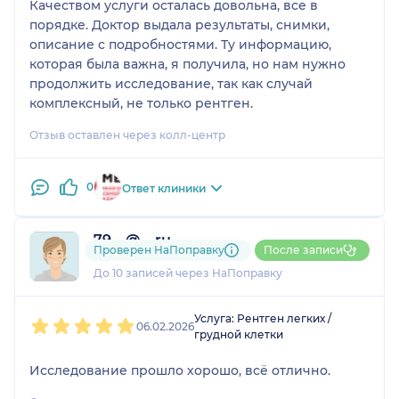
Качеством услуги осталась довольна, все в
порядке. Доктор выдала результаты, снимки,
описание с подробностями. Ту информацию,
которая была важна, я получила, но нам нужно
продолжить исследование, так как случай
комплексный, не только рентген.
Отзыв оставлен через колл-центр
0
Ответ клиники
79....@....ru
Проверен НаПоправку
После записи
1 отзыв
До 10 записей через НаПоправку
1
2
3
4
5
Услуга: Рентген легких /
06.02.2026
грудной клетки
Исследование прошло хорошо, всё отлично.