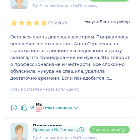
1 отзыв
До 5 записей через НаПоправку
1
2
3
4
5
Услуга: Рентген ребер
03.12.2025
Осталась очень довольна доктором. Понравилось
человеческое отношение, Анна Сергеевна не
стала назначать лишние исследования и сразу
сказала, что процедура мне не нужна. Это говорит
о профессионализме и честности. Всё спокойно
объяснила, никуда не спешила, уделила
достаточно времени. Если понадобится, с
удовольствием обращусь к ней снова.
Отзыв оставлен через колл-центр
0
Ответ клиники
Владислав
Проверен НаПоправку
После записи
1 отзыв
До 5 записей через НаПоправку