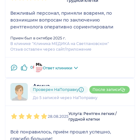
грудной клетки
Вежливый персонал, приняли вовремя, по
возникшим вопросам по заключению
рентгенолога оперативно сориентировали
Прием был в октябре 2025 г.
В клинике "Клиника МЕДИКА на Светлановском"
Отзыв оставлен через сайт/приложение
0
Ответ клиники
Арина
Проверен НаПоправку
После записи
3 отзыва
До 5 записей через НаПоправку
1
2
3
4
5
Услуга: Рентген легких /
28.08.2025
грудной клетки
Всё понравилось, приём прошел успешно,
спасибо большое!