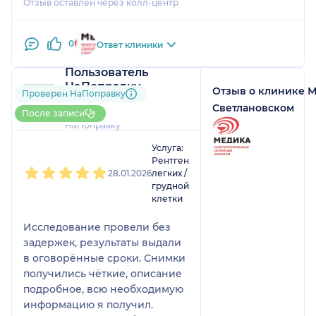
Отзыв оставлен через колл-центр
0
Ответ клиники
Пользователь
НаПоправку
Отзыв о клинике 
Проверен НаПоправку
1 отзыв
и
1 оценка
Светлановском
До 10 записей через
После записи
НаПоправку
1
2
3
4
5
Услуга:
Рентген
28.01.2026
легких /
грудной
клетки
Исследование провели без
задержек, результаты выдали
в оговорённые сроки. Снимки
получились чёткие, описание
подробное, всю необходимую
информацию я получил.