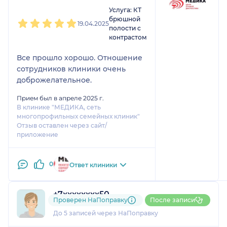
1
2
3
4
5
Услуга: КТ
брюшной
19.04.2025
полости с
контрастом
Все прошло хорошо. Отношение
сотрудников клиники очень
доброжелательное.
Прием был в апреле 2025 г.
В клинике "МЕДИКА, сеть
многопрофильных семейных клиник"
Отзыв оставлен через сайт/
приложение
0
Ответ клиники
+7xxxxxxxx50
Проверен НаПоправку
После записи
1 отзыв
До 5 записей через НаПоправку