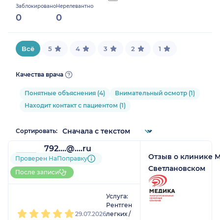
Заблокировано
Нерелевантно
0%
0
0
Всё
5
4
3
2
1
Качества врача
Понятные объяснения (4)
Внимательный осмотр (1)
Находит контакт с пациентом (1)
Сортировать:
792....@....ru
Отзыв о клинике 
3 отзыва
и
8 оценок
Проверен НаПоправку
Больше 20 записей через
Светлановском
После записи
НаПоправку
1
2
3
4
5
Услуга:
Рентген
29.07.2026
легких /