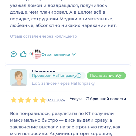
уезжал домой и возвращался, получилось
дольше, чем планировал. А в целом всё в
порядке, сотрудники Медики внимательные,
любезные, абсолютно никаких нареканий нет.
Отзыв оставлен через колл-центр
0
Ответ клиники
Надежда
Проверен НаПоправку
После записи
1 отзыв
До 5 записей через НаПоправку
1
2
3
4
5
Услуга: КТ брюшной полости
02.12.2024
Всё понравилось, результаты по КТ получили
максимально быстро — диск выдали сразу, а
заключение выслали на электронную почту, как
мы и попросили. Администраторы хорошие,