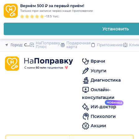
1
2
3
4
5
1
2
3
4
5
1
2
3
4
5
to
Вернём 500 ₽ за первый приём!
Закрыть
Только при записи через наше приложение
content
~13.5 тыс.
Установить
НаПоправку
Подарочная
Город:
Санкт-Петербург
Приложение
Кли
Плюс
карта
Врачи
Услуги
Диагностика
Онлайн-
консультации
ИИ-доктор
Психологи
Акции