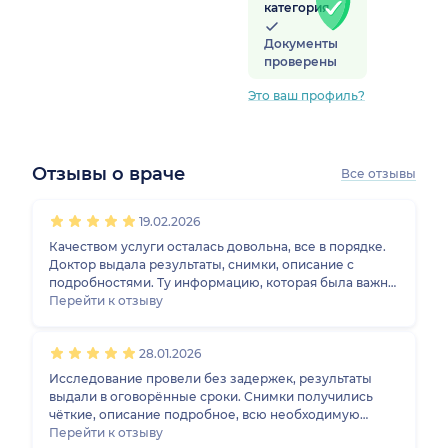
категория
Документы
проверены
Это ваш профиль?
Отзывы о враче
Все отзывы
1
2
3
4
5
1
2
3
4
5
1
2
3
4
5
1
2
3
4
5
19.02.2026
Качеством услуги осталась довольна, все в порядке.
Доктор выдала результаты, снимки, описание с
подробностями. Ту информацию, которая была важна,
я получила, но нам нужно продолжить исследование,
Перейти к отзыву
так как случай комплексный, не только рентген.
28.01.2026
Исследование провели без задержек, результаты
выдали в оговорённые сроки. Снимки получились
чёткие, описание подробное, всю необходимую
информацию я получил. Оценка по услуге 5, без
Перейти к отзыву