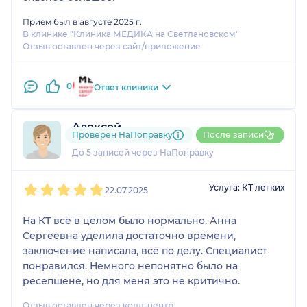
Прием был в августе 2025 г.
В клинике "Клиника МЕДИКА на Светлановском"
Отзыв оставлен через сайт/приложение
0
Ответ клиники
Алексей
Проверен НаПоправку
После записи
1 отзыв
До 5 записей через НаПоправку
1
2
3
4
5
Услуга: КТ легких
22.07.2025
На КТ всё в целом было нормально. Анна
Сергеевна уделила достаточно времени,
заключение написала, всё по делу. Специалист
понравился. Немного непонятно было на
ресепшене, но для меня это не критично.
Отзыв оставлен через колл-центр