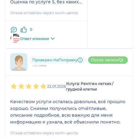
Оценка по услуге 5, без каких-
либо замечаний.
Отзыв оставлен через колл-центр
0
Ответ клиники
792....@....ru
Проверен НаПоправку
После записи
1 отзыв
1
2
3
4
5
Услуга: Рентген легких /
22.01.2026
грудной клетки
Качеством услуги осталась довольна, всё прошло
хорошо. Снимки получились отчётливые,
описание подробное, всю важную для меня
информацию я узнала, всё объяснили понятно.
Отзыв оставлен через колл-центр