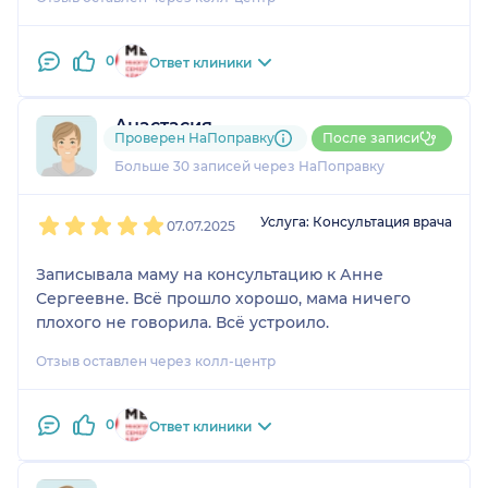
0
Ответ клиники
Анастасия
Проверен НаПоправку
После записи
3 отзыва
и
2 оценки
Больше 30 записей через НаПоправку
1
2
3
4
5
Услуга: Консультация врача
07.07.2025
Записывала маму на консультацию к Анне
Сергеевне. Всё прошло хорошо, мама ничего
плохого не говорила. Всё устроило.
Отзыв оставлен через колл-центр
0
Ответ клиники