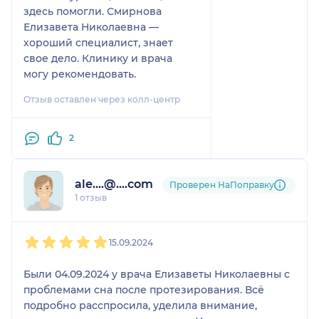
здесь помогли. Смирнова
Елизавета Николаевна —
хороший специалист, знает
свое дело. Клинику и врача
могу рекомендовать.
Отзыв оставлен через колл-центр
2
ale....@....com
Проверен НаПоправку
1 отзыв
1
2
3
4
5
15.09.2024
Были 04.09.2024 у врача Елизаветы Николаевны с
проблемами сна после протезирования. Всё
подробно расспросила, уделила внимание,