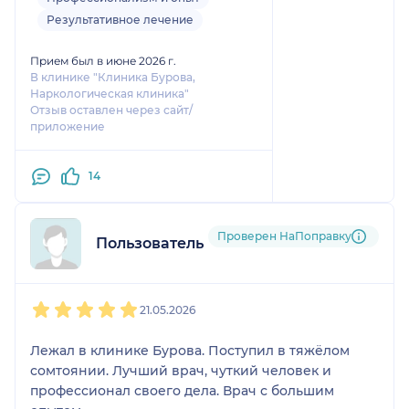
Результативное лечение
Прием был в июне 2026 г.
В клинике "Клиника Бурова,
Наркологическая клиника"
Отзыв оставлен через сайт/
приложение
14
Проверен НаПоправку
Пользователь НаПоправку
1
2
3
4
5
21.05.2026
Лежал в клинике Бурова. Поступил в тяжёлом
сомтоянии. Лучший врач, чуткий человек и
профессионал своего дела. Врач с большим