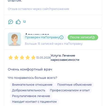
опытом.
Отзыв оставлен через сайт/приложение
12
Александра
Проверен НаПоправку
После записи
1 отзыв
и
1 оценка
Больше 15 записей через НаПоправку
1
2
3
4
5
Услуга: Лечение
13.05.2026
наркозависимости
Очень комфортный врач
Что понравилось больше всего?
Внимательное отношение
Понятные объяснения
Доброжелательность
Профессионализм и опыт
Результативное лечение
Находит контакт с пациентом