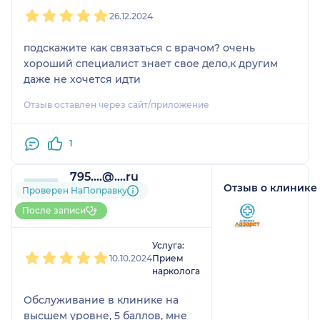
1
2
3
4
5
26.12.2024
подскажите как связаться с врачом? очень
хороший специалист знает свое дело,к другим
даже не хочется идти
Отзыв оставлен через сайт/приложение
1
795....@....ru
Отзыв о клинике
1 отзыв
Проверен НаПоправку
До 5 записей через
После записи
НаПоправку
1
2
3
4
5
Услуга:
10.10.2024
Прием
нарколога
Обслуживание в клинике на
высшем уровне, 5 баллов, мне