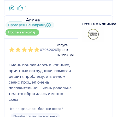
1
Алина
Отзыв о клинике
1 отзыв
Проверен НаПоправку
До 5 записей через
После записи
НаПоправку
1
2
3
4
5
Услуга:
07.06.2026
Прием
психиатра
Очень понравилось в клинике,
приятные сотрудники, помогли
решить проблему, и в целом
сеанс прошел очень
положительно! Очень довольна,
тем что обратилась именно
сюда
Что понравилось больше всего?
Профессионализм и опыт