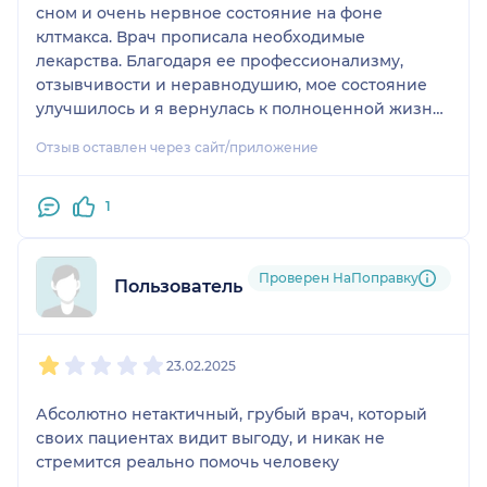
сном и очень нервное состояние на фоне
клтмакса. Врач прописала необходимые
лекарства. Благодаря ее профессионализму,
отзывчивости и неравнодушию, мое состояние
улучшилось и я вернулась к полноценной жизни.
Осень рекомендую елизавету Николаевну
Отзыв оставлен через сайт/приложение
Смирнову как очень хорошего врача.
1
Проверен НаПоправку
Пользователь НаПоправку
1
2
3
4
5
23.02.2025
Абсолютно нетактичный, грубый врач, который
своих пациентах видит выгоду, и никак не
стремится реально помочь человеку