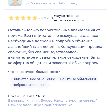
До 5 записей через НаПоправку
1
2
3
4
5
Услуга: Лечение
30.07.2026
наркозависимости
Остались только положительные впечатления от
приема. Врач внимательно выслушал, задал все
необходимые вопросы и подробно объяснил
дальнейший план лечения. Консультация прошла
спокойно, без спешки, чувствовалось
внимательное и уважительное отношение. Было
комфортно общаться и задавать любые вопросы.
Спасибо за профессионализм, грамотный подход
Что понравилось больше всего?
и помощь. При необходимости обязательно
обращусь снова.
Внимательное отношение
Понятные объяснения
Доброжелательность
Прием был в мае 2026 г.
В клинике "Клиника Бурова, Наркологическая клиника"
Отзыв оставлен через сайт/приложение