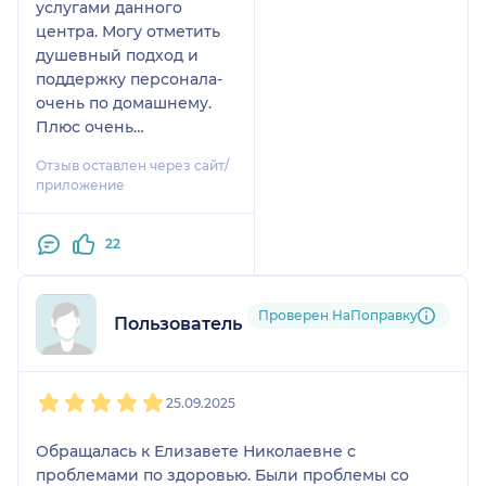
услугами данного
центра. Могу отметить
душевный подход и
поддержку персонала-
очень по домашнему.
Плюс очень
профессиональную
Отзыв оставлен через сайт/
психологическую
приложение
помощь врача
Елизаветы. Однозначно
22
рекомендую людям
которые столкнулись с
данными проблемами
Проверен НаПоправку
Пользователь НаПоправку
1
2
3
4
5
25.09.2025
Обращалась к Елизавете Николаевне с
проблемами по здоровью. Были проблемы со