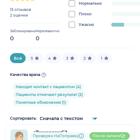
0%
Нормально
progress:
13 отзывов
0%
Плохо
progress:
2 оценки
0%
Ужасно
progress:
Заблокировано
Нерелевантно
13.333333333333334%
0
0
Всё
5
4
3
2
1
Качества врача
Находит контакт с пациентом (4)
Пациенты отмечают результат (2)
Понятные объяснения (1)
Сортировать:
+7xxxxxxxx62
Проверен НаПоправку
После записи
2 отзыва