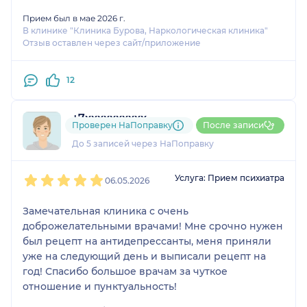
Прием был в мае 2026 г.
В клинике "Клиника Бурова, Наркологическая клиника"
Отзыв оставлен через сайт/приложение
12
+7xxxxxxxxxx
Проверен НаПоправку
После записи
2 отзыва
До 5 записей через НаПоправку
1
2
3
4
5
Услуга: Прием психиатра
06.05.2026
Замечательная клиника с очень
доброжелательными врачами! Мне срочно нужен
был рецепт на антидепрессанты, меня приняли
уже на следующий день и выписали рецепт на
год! Спасибо большое врачам за чуткое
отношение и пунктуальность!