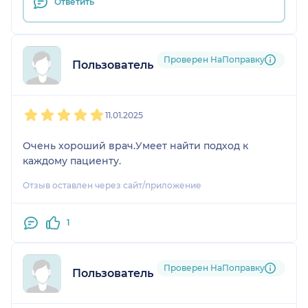
Ответить
Проверен НаПоправку
Пользователь НаПоправку
1
2
3
4
5
11.01.2025
Очень хороший врач.Умеет найти подход к
каждому пациенту.
Отзыв оставлен через сайт/приложение
1
Проверен НаПоправку
Пользователь НаПоправку