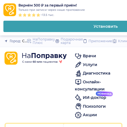
1
2
3
4
5
1
2
3
4
5
1
2
3
4
5
to
Вернём 500 ₽ за первый приём!
Закрыть
Только при записи через наше приложение
content
~13.5 тыс.
Установить
НаПоправку
Подарочная
Город:
Санкт-Петербург
Приложение
Кли
Плюс
карта
Врачи
Услуги
Диагностика
Онлайн-
консультации
ИИ-доктор
Психологи
Акции