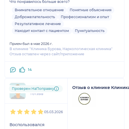
Что понравилось больше всего?
Внимательное отношение
Понятные объяснения
Доброжелательность
Профессионализм и опыт
Результативное лечение
Находит контакт с пациентом
Пунктуальность
Прием был в мае 2026 г.
В клинике "Клиника Бурова, Наркологическая клиника"
Отзыв оставлен через сайт/приложение
14
Отзыв о клинике Клиник
joh....@....ru
Проверен НаПоправку
1 отзыв
1
2
3
4
5
05.03.2026
Воспользовался