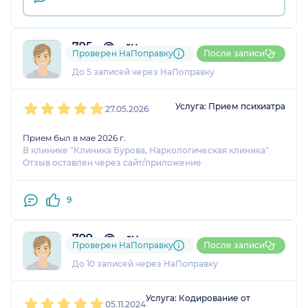
795....@....ru
Проверен НаПоправку
После записи
1 оценка
До 5 записей через НаПоправку
1
2
3
4
5
Услуга: Прием психиатра
27.05.2026
Прием был в мае 2026 г.
В клинике "Клиника Бурова, Наркологическая клиника"
Отзыв оставлен через сайт/приложение
9
799....@....ru
Проверен НаПоправку
После записи
1 оценка
До 10 записей через НаПоправку
1
2
3
4
5
Услуга: Кодирование от
05.11.2024