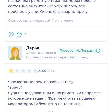
назначила грамотную терапию. Через неделю
состояние значительно улучшилось, все
проблемы ушли. Очень благодарны врачу.
Отзыв оставлен через сайт/приложение
2
Дарья
Проверен НаПоправку
3 отзыва
и
4 оценки
Больше 40 записей через НаПоправку
1
2
3
4
5
27.05.2024
"посчастливилось" попасть к этому
"врачу".
Судя по неадекватным и неграмотным вопросам,
которые она задаёт, [Фрагмент отзыва удален
модератором] Абсолютно не тактична.