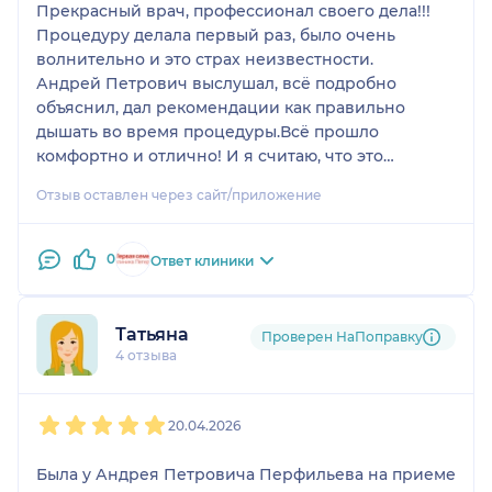
Прекрасный врач, профессионал своего дела!!!
Процедуру делала первый раз, было очень
волнительно и это страх неизвестности.
Андрей Петрович выслушал, всё подробно
объяснил, дал рекомендации как правильно
дышать во время процедуры.Всё прошло
комфортно и отлично! И я считаю, что это
благодаря врачу, так как во время фгдс всё
Отзыв оставлен через сайт/приложение
рассказывал и объснял!!! Спасибо огромное!!!
Очень благодарна!!!
0
Ответ клиники
Татьяна
Проверен НаПоправку
4 отзыва
1
2
3
4
5
20.04.2026
Была у Андрея Петровича Перфильева на приеме