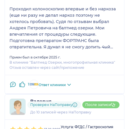
Большое спасибо! Теперь всем знакомым
Проходил колоноскопию впервые и без наркоза
рекомендую специалиста Андрея Петровича!
(еще ни разу не делал наркоз поэтому не
хотелось пробовать). Судя по отзывам выбрал
Андрея Петровича на балтмед озерки. Мои
впечатления от процедуры следующие.
Подготовка препаратом ФОРТРАНС была
отвратительна. Я думал я не смогу допить 4ый
литр. Я сам его выбрал и не думал что будет так
Прием был в октябре 2025 г.
тяжко, так что советую осознанно подходить к
В клинике "Балтмед Озерки, многопрофильная клиника"
выбору. Пить 4 литра «малоприятной» на вкус
Отзыв оставлен через сайт/приложение
жидкости в течении 4-х часов ооочень не просто.
Но может кому-то и нормально.
1
Сама процедура: тут я особо не боялся, читал
Ответ клиники
отзывы других пациентов об Андрее Петровиче и
знакомые проходили процедуру (правда в другом
Валерия
месте). Все писали что прошло хорошо, даже без
Проверен НаПоправку
После записи
1 отзыв
наркоза. В двух словах: так оно и было.
До 10 записей через НаПоправку
Врач всё рассказал, предупредил об ощущениях,
1
2
3
4
5
вел себя крайне деликатно, спокойно и
Услуга: ФГДС / Гастроскопия