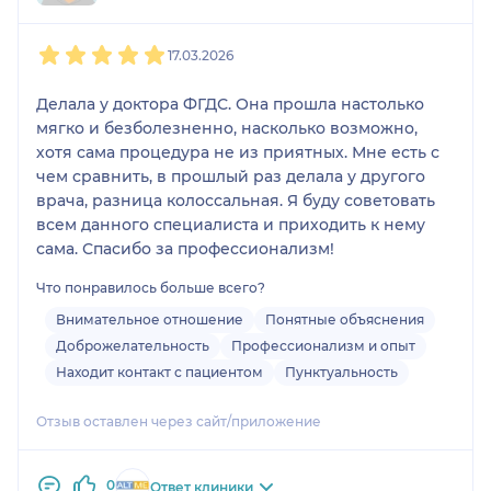
1
2
3
4
5
17.03.2026
Делала у доктора ФГДС. Она прошла настолько
мягко и безболезненно, насколько возможно,
хотя сама процедура не из приятных. Мне есть с
чем сравнить, в прошлый раз делала у другого
врача, разница колоссальная. Я буду советовать
всем данного специалиста и приходить к нему
сама. Спасибо за профессионализм!
Что понравилось больше всего?
Внимательное отношение
Понятные объяснения
Доброжелательность
Профессионализм и опыт
Находит контакт с пациентом
Пунктуальность
Отзыв оставлен через сайт/приложение
0
Ответ клиники