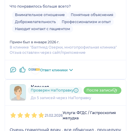
пояснил после исследования. Остались приятные
Что понравилось больше всего?
впечатления после посещения клиники.
Внимательное отношение
Понятные объяснения
Доброжелательность
Профессионализм и опыт
Находит контакт с пациентом
Прием был в январе 2026 г.
В клинике "Балтмед Озерки, многопрофильная клиника"
Отзыв оставлен через сайт/приложение
0
Ответ клиники
Ксения
Проверен НаПоправку
После записи
3 отзыва
До 5 записей через НаПоправку
1
2
3
4
5
Услуга: ФГДС / Гастроскопия
21.02.2026
желудка
Очень грамотный врач , все объяснил , процедуру