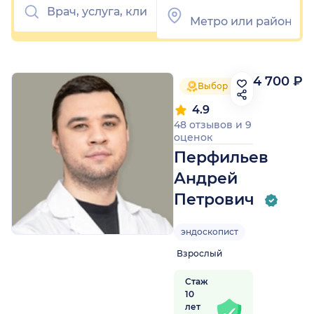
4 700 ₽
Выбор пациентов 2025
4.9
48 отзывов
и
9
оценок
Перфильев
Андрей
Петрович
эндоскопист
Взрослый
Стаж
10
лет