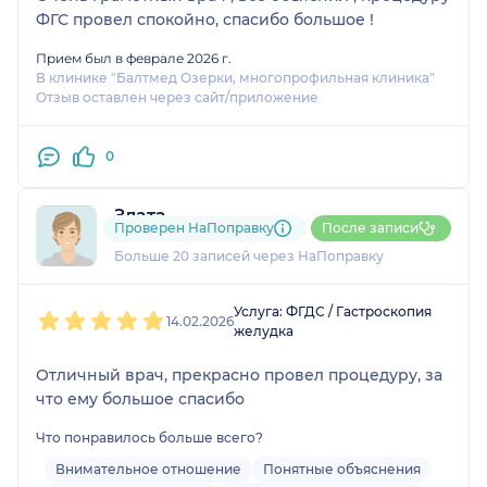
ФГС провел спокойно, спасибо большое !
Прием был в феврале 2026 г.
В клинике "Балтмед Озерки, многопрофильная клиника"
Отзыв оставлен через сайт/приложение
0
Злата
Проверен НаПоправку
После записи
7 отзывов
и
3 оценки
Больше 20 записей через НаПоправку
1
2
3
4
5
Услуга: ФГДС / Гастроскопия
14.02.2026
желудка
Отличный врач, прекрасно провел процедуру, за
что ему большое спасибо
Что понравилось больше всего?
Внимательное отношение
Понятные объяснения