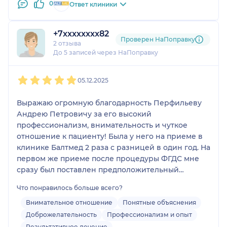
0
Ответ клиники
+7xxxxxxxx82
Проверен НаПоправку
2 отзыва
До 5 записей через НаПоправку
1
2
3
4
5
05.12.2025
Выражаю огромную благодарность Перфильеву
Андрею Петровичу за его высокий
профессионализм, внимательность и чуткое
отношение к пациенту! Была у него на приеме в
клинике Балтмед 2 раза с разницей в один год. На
первом же приеме после процедуры ФГДС мне
сразу был поставлен предположительный
диагноз, который позже полностью подтвердился
Что понравилось больше всего?
клинически и морфологически. И это при том, что
предыдущие 3(!!!!) эндоскописта признаков
Внимательное отношение
Понятные объяснения
поставленного им диагноза не увидели, а
Доброжелательность
Профессионализм и опыт
заболевание оказалось многолетним! Сама
Результативное лечение