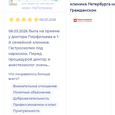
Больше 30 записей
клиника Петербурга н
через НаПоправку
Гражданском
1
2
3
4
5
06.03.2026
06.03.2026 была на приеме
у доктора Перфильева в 1-
й семейной клинике.
Гастроскопия под
наркозом. Перед
процедурой доктор и
анестезиолог очень
подробно у меня все
Что понравилось больше
расспросили. Процедура
всего?
прошла отлично! Я даже
Внимательное отношение
не заметила. Андрей
Понятные объяснения
Петрович взял нужные
анализы и дал подробное
Доброжелательность
заключение. Спасибо
Профессионализм и опыт
доктору, анестезиологу и
Пунктуальность