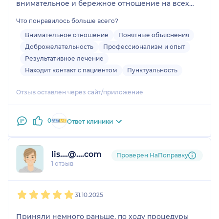
внимательное и бережное отношение на всех
этапах процедуры. (ФГДС)
Что понравилось больше всего?
Лучший! Рекомендую!
Внимательное отношение
Понятные объяснения
Доброжелательность
Профессионализм и опыт
Вас радушно примут, на этапе процедуры
Результативное лечение
поддержат, в конце все подробно расскажут!
Находит контакт с пациентом
Пунктуальность
Спасибо Вам большое, за ваш труд!
Отзыв оставлен через сайт/приложение
0
Ответ клиники
lis....@....com
Проверен НаПоправку
1 отзыв
1
2
3
4
5
31.10.2025
Приняли немного раньше, по ходу процедуры