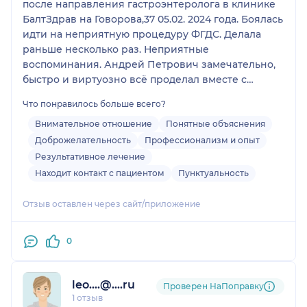
после направления гастроэнтеролога в клинике
БалтЗдрав на Говорова,37 05.02. 2024 года. Боялась
идти на неприятную процедуру ФГДС. Делала
раньше несколько раз. Неприятные
воспоминания. Андрей Петрович замечательно,
быстро и виртуозно всё проделал вместе с
медсестрой. Выполнил биопсию. Очень ему
Что понравилось больше всего?
благодарна. Ответил на все мои вопросы
исчерпывающе. Внимательный и
Внимательное отношение
Понятные объяснения
профессиональный. Всем рекомендую от души.
Доброжелательность
Профессионализм и опыт
Спасибо большое.
Результативное лечение
Находит контакт с пациентом
Пунктуальность
Отзыв оставлен через сайт/приложение
0
leo....@....ru
Проверен НаПоправку
1 отзыв