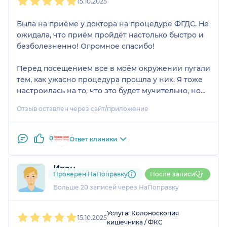
15.10.2025
Была на приёме у доктора на процедуре ФГДС. Не
ожидала, что приём пройдёт настолько быстро и
безболезненно! Огромное спасибо!
Перед посещением все в моём окружении пугали
тем, как ужасно процедура прошла у них. Я тоже
настроилась на то, что это будет мучительно, но
благодаря доктору и медсестре всё прошло выше
Отзыв оставлен через сайт/приложение
всяких похвал! Процедура была не описать
насколько легче, чем я представляла! И доктор, и
медсестра поддерживали, относились с
0
Ответ клиники
сочувствием и пониманием. Доктор всё время
держал в курсе, как долго ещё осталось. И
Иван
процедура заняла буквально минуту, может, 2, но
Проверен НаПоправку
После записи
9 отзывов
не больше. Боли, бесконечных рвотных позывов,
Больше 20 записей через НаПоправку
чувства удушья и всего того, чем пугали меня все
те, кто когда-то проходил эту процедуру не было!
1
2
3
4
5
Просто небольшой дискомфорт, но абсолютно
Услуга: Колоноскопия
15.10.2025
кишечника / ФКС
терпимый.