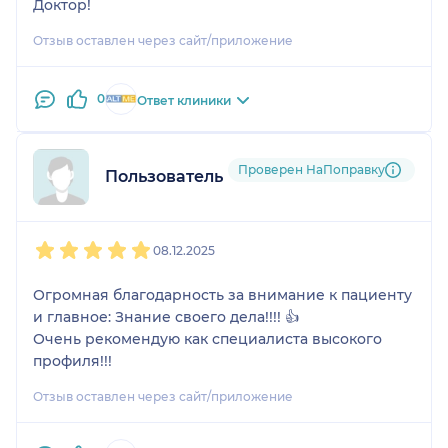
Доктор!
Отзыв оставлен через сайт/приложение
0
Ответ клиники
Проверен НаПоправку
Пользователь НаПоправку
1
2
3
4
5
08.12.2025
Огромная благодарность за внимание к пациенту
и главное: Знание своего дела!!!! 👍
Очень рекомендую как специалиста высокого
профиля!!!
Отзыв оставлен через сайт/приложение