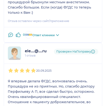
процедурой брызнули местным анестетиком.
Спасибо большое. Если (когда) ФГДС то теперь
только к Вам :)
Отзыв оставлен через сайт/приложение
0
Ответ клиники
ele....@....ru
Проверен НаПоправку
1 отзыв
1
2
3
4
5
20.09.2025
Я впервые делала ФГДС, волновалась очень.
Процедура не из приятных. Но, спасибо доктору
Перфильеву А П, все сделал быстро, осторожно.
Очень квалифицированный специалист.
Отношение к пациенту доброжелательное, во