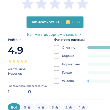
Написать отзыв
+ 150
Как мы проверяем отзывы
Рейтинг
Фильтр по оценкам
4.9
Отлично
progress:
98.2456140
Хорошо
progress:
0%
Нормально
progress:
48 отзывов
0%
Плохо
progress:
9 оценок
0%
Ужасно
progress:
Заблокировано
Нерелевантно
1.7543859649122806%
1
0
Всё
5
4
3
2
1