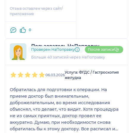
медсестре.
Отзыв оставлен через сайт/
приложение
0
Пользователь НаПоправку
Проверен НаПоправку
После записи
12 отзывов
и
3 оценки
Больше 40 записей через НаПоправку
1
2
3
4
5
Услуга: ФГДС / Гастроскопия
06.03.2026
желудка
Обратилась для подготовки к операции. На
приеме доктор был внимательным,
доброжелательным, во время исследования
объяснял, что делает, что видит. Хотя процедура
не из самых приятных, доктор провел ее
аккуратно. Думаю, при необходимости снова
обратилась бы к этому доктору. Все расписал и