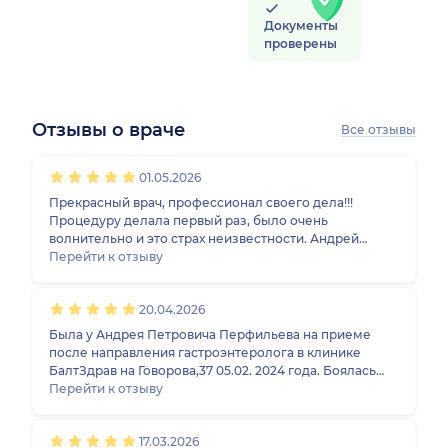
Документы
проверены
Отзывы о враче
Все отзывы
1
2
3
4
5
1
2
3
4
5
1
2
3
4
5
1
2
3
4
5
01.05.2026
Прекрасный врач, профессионал своего дела!!!
Процедуру делала первый раз, было очень
волнительно и это страх неизвестности. Андрей
Петрович выслушал, всё подробно объяснил, дал
Перейти к отзыву
рекомендации как правильно дышать во время
процедуры.Всё прошло комфортно и отлично! И я
20.04.2026
считаю, что это благодаря врачу, так как во время
фгдс всё рассказывал и объснял!!! Спасибо
Была у Андрея Петровича Перфильева на приеме
огромное!!!Очень благодарна!!!
после направления гастроэнтеролога в клинике
БалтЗдрав на Говорова,37 05.02. 2024 года. Боялась
идти на неприятную процедуру ФГДС. Делала раньше
Перейти к отзыву
несколько раз. Неприятные воспоминания. Андрей
Петрович замечательно, быстро и виртуозно всё
17.03.2026
проделал вместе с медсестрой. Выполнил биопсию.