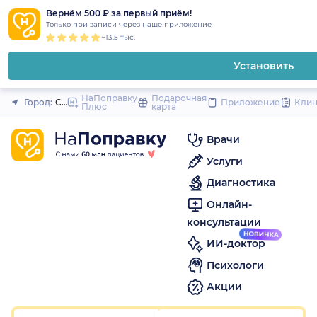
1
2
3
4
5
1
2
3
4
5
1
2
3
4
5
to
Вернём 500 ₽ за первый приём!
Закрыть
Только при записи через наше приложение
content
~13.5 тыс.
Установить
НаПоправку
Подарочная
Город:
Санкт-Петербург
Приложение
Кли
Плюс
карта
Врачи
Услуги
Диагностика
Онлайн-
консультации
ИИ-доктор
Психологи
Акции