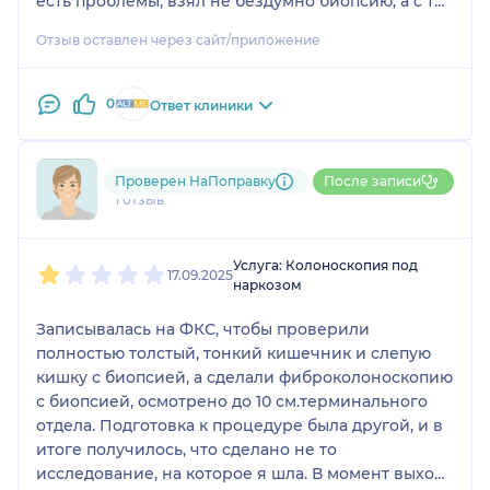
есть проблемы, взял не бездумно биопсию, а с тех
мест, где это было благоразумно. Огромная
Отзыв оставлен через сайт/приложение
благодарность врачу за такой подход!
0
Ответ клиники
796....@....ru
Проверен НаПоправку
После записи
1 отзыв
1
2
3
4
5
Услуга: Колоноскопия под
17.09.2025
наркозом
Записывалась на ФКС, чтобы проверили
полностью толстый, тонкий кишечник и слепую
кишку с биопсией, а сделали фиброколоноскопию
с биопсией, осмотрено до 10 см.терминального
отдела. Подготовка к процедуре была другой, и в
итоге получилось, что сделано не то
исследование, на которое я шла. В момент выхода