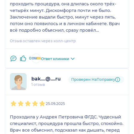
проходить процедура, она длилась около трёх-
четырёх минут. Дискомфорта почти не было.
Заключение выдали быстро, минут через пять,
потом оно появилось и в личном кабинете. Врач
всё подробно объяснил, сразу провёл
дополнительные исследования, взяли биопсию и
Отзыв оставлен через колл-центр
сделали тест на хеликобактер. Результаты позже
подгрузили. Врач оказался очень внимательным
и профессиональным. Ожидания даже
0
Ответ клиники
превзошёл.
bak....@....ru
Проверен НаПоправку
1 отзыв
1
2
3
4
5
25.09.2025
Проходила у Андрея Петровича ФГДС. Чудесный
специалист, процедура прошла быстро, спокойно.
Врач все объяснил, подсказал как дышать, перед