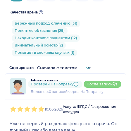
Качества врача
Бережный подход к лечению (31)
Понятные объяснения (29)
Находит контакт с пациентом (12)
Внимательный осмотр (2)
Помогает в сложных случаях (1)
Сортировать:
Маргарита
Проверен НаПоправку
После записи
15 отзывов
и
2 оценки
Больше 40 записей через НаПоправку
1
2
3
4
5
Услуга: ФГДС / Гастроскопия
10.06.2026
желудка
Уже не первый раз делаю фгдс у этого врача. Он
лучший! Спасибо вам за вашу