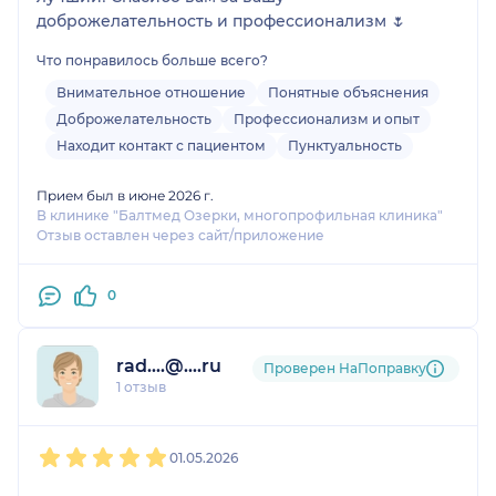
доброжелательность и профессионализм 🌷
Что понравилось больше всего?
Внимательное отношение
Понятные объяснения
Доброжелательность
Профессионализм и опыт
Находит контакт с пациентом
Пунктуальность
Прием был в июне 2026 г.
В клинике "Балтмед Озерки, многопрофильная клиника"
Отзыв оставлен через сайт/приложение
0
rad....@....ru
Проверен НаПоправку
1 отзыв
1
2
3
4
5
01.05.2026