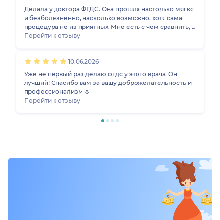
Очень ему благодарна. Ответил на все мои вопросы
Делала у доктора ФГДС. Она прошла настолько мягко
исчерпывающе. Внимательный и профессиональный.
и безболезненно, насколько возможно, хотя сама
Всем рекомендую от души. Спасибо большое.
процедура не из приятных. Мне есть с чем сравнить, в
прошлый раз делала у другого врача, разница
Перейти к отзыву
колоссальная. Я буду советовать всем данного
специалиста и приходить к нему сама. Спасибо за
10.06.2026
профессионализм!
Уже не первый раз делаю фгдс у этого врача. Он
лучший! Спасибо вам за вашу доброжелательность и
профессионализм 🌷
Перейти к отзыву