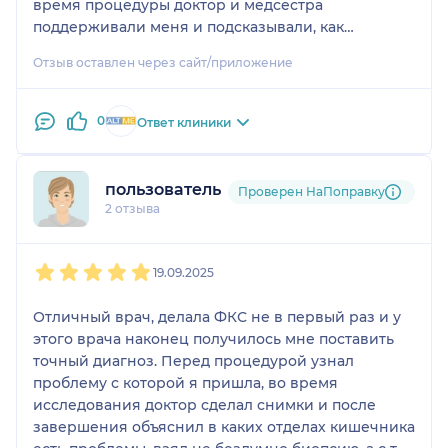
время процедуры доктор и медсестра
поддерживали меня и подсказывали, как
правильно дышать. Спасибо доктору большое. Я
Отзыв оставлен через сайт/приложение
больше не боюсь. 😊Если кто-то собирается делать
ФГДС, рекомендую эту клинику и доктора
Перфильева А П. И спасибо медсестре, которая
0
Ответ клиники
работала с доктором🌺.
пользователь
Проверен НаПоправку
2 отзыва
1
2
3
4
5
19.09.2025
Отличный врач, делала ФКС не в первый раз и у
этого врача наконец получилось мне поставить
точный диагноз. Перед процедурой узнал
проблему с которой я пришла, во время
исследования доктор сделал снимки и после
завершения объяснил в каких отделах кишечника