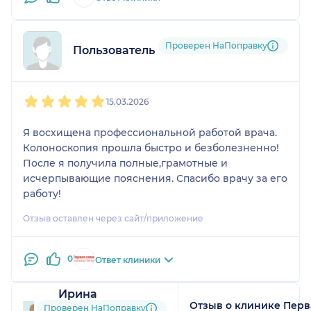
Проверен НаПоправку
Пользователь НаПоправку
1
2
3
4
5
15.03.2026
Я восхищена профессиональной работой врача.
Колоноскопия прошла быстро и безболезненно!
После я получила полные,грамотные и
исчерпывающие пояснения. Спасибо врачу за его
работу!
Отзыв оставлен через сайт/приложение
0
Ответ клиники
Ирина
Отзыв о клинике Перв
13 отзывов
и
5 оценок
Проверен НаПоправку