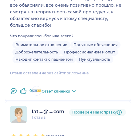
все объясняли, все очень позитивно прошло, не
смотря на неприятность самой процедуры, я
обязательно вернусь к этому специалисту,
большое спасибо!
Что понравилось больше всего?
Внимательное отношение
Понятные объяснения
Доброжелательность
Профессионализм и опыт
Находит контакт с пациентом
Пунктуальность
Отзыв оставлен через сайт/приложение
0
Ответ клиники
lat....@....com
Проверен НаПоправку
1 отзыв
1
2
3
4
5