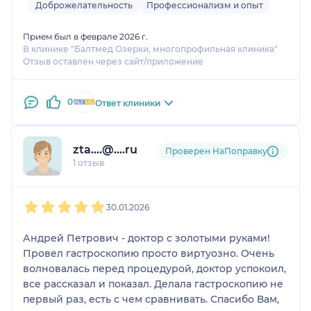
Доброжелательность
Профессионализм и опыт
Прием был в феврале 2026 г.
В клинике "Балтмед Озерки, многопрофильная клиника"
Отзыв оставлен через сайт/приложение
0
Ответ клиники
zta....@....ru
Проверен НаПоправку
1 отзыв
1
2
3
4
5
30.01.2026
Андрей Петрович - доктор с золотыми руками!
Провел гастроскопию просто виртуозно. Очень
волновалась перед процедурой, доктор успокоил,
все рассказал и показал. Делала гастроскопию не
первый раз, есть с чем сравнивать. Спасибо Вам,