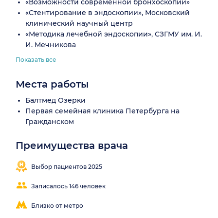
«Возможности современной бронхоскопии»
«Стентирование в эндоскопии», Московский
клинический научный центр
«Методика лечебной эндоскопии», СЗГМУ им. И.
И. Мечникова
Показать все
Места работы
Балтмед Озерки
Первая семейная клиника Петербурга на
Гражданском
Преимущества врача
Понятные
объяснения
Выбор пациентов 2025
Записалось 146 человек
Близко от метро