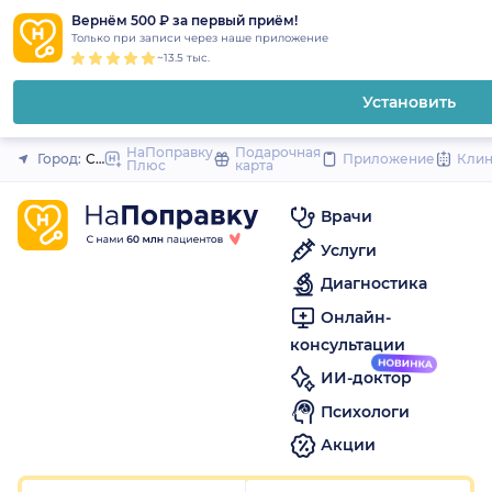
1
2
3
4
5
1
2
3
4
5
1
2
3
4
5
to
Вернём 500 ₽ за первый приём!
Закрыть
Только при записи через наше приложение
content
~13.5 тыс.
Установить
НаПоправку
Подарочная
Город:
Санкт-Петербург
Приложение
Кли
Плюс
карта
Врачи
Услуги
Диагностика
Онлайн-
консультации
ИИ-доктор
Психологи
Акции