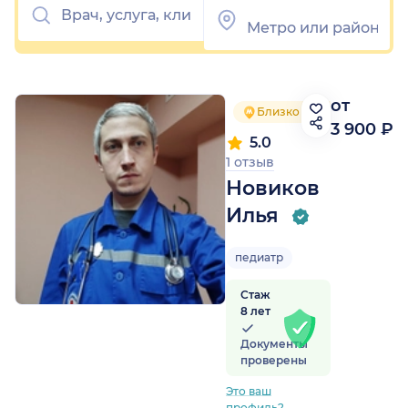
от
Близко от метро
3 900 ₽
5.0
1 отзыв
Новиков
Илья
педиатр
Стаж
8 лет
Документы
проверены
Это ваш
профиль?