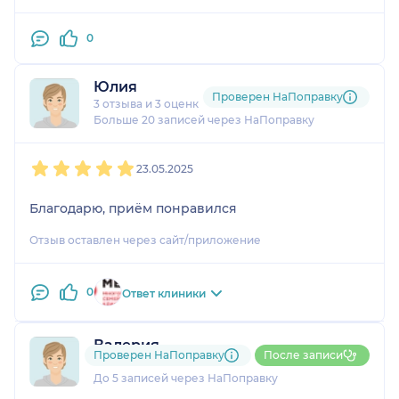
всё получилось. Всё сделали аккуратно, подробно
рассказали о результатах, всё объяснили, очень
0
тёплое и человечное отношение.
Юлия
Проверен НаПоправку
3 отзыва
и
3 оценки
Больше 20 записей через НаПоправку
1
2
3
4
5
23.05.2025
Благодарю, приём понравился
Отзыв оставлен через сайт/приложение
0
Ответ клиники
Валерия
Проверен НаПоправку
После записи
2 отзыва
До 5 записей через НаПоправку