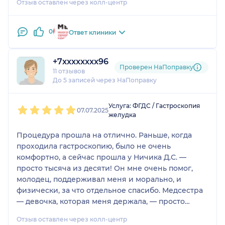
Отзыв оставлен через колл-центр
0
Ответ клиники
+7xxxxxxxx96
Проверен НаПоправку
11 отзывов
До 5 записей через НаПоправку
1
2
3
4
5
Услуга: ФГДС / Гастроскопия
07.07.2025
желудка
Процедура прошла на отлично. Раньше, когда
проходила гастроскопию, было не очень
комфортно, а сейчас прошла у Ничика Д.С. —
просто тысяча из десяти! Он мне очень помог,
молодец, поддерживал меня и морально, и
физически, за что отдельное спасибо. Медсестра
— девочка, которая меня держала, — просто
золото. При моём заболевании тяжело проходить
Отзыв оставлен через колл-центр
это обследование, но благодаря их поддержке