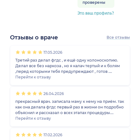
проверены
Это ваш профиль?
Отзывы о враче
Все отзывы
1
2
3
4
5
1
2
3
4
5
1
2
3
4
5
1
2
3
4
5
17.05.2026
Третий раз делал фгдс , и ещё одну колоноскопию.
Делал все без наркоза , но я калач тертый и к болям
,перед которыми тебя предупреждают , готов .
Главное (!), всегда слушать врача , он знает что
Перейти к отзыву
говорит . Врач - молодец , хоть и выглядит довольно
юным. К нему советую ходить . Жаль , что там , вроде ,
26.04.2026
анестезии нет , а так бы жену туда затащил . 5 баллов
этому врачу ! И разжевывает все внятно .
прекрасный врач. записала маму к нему на приём. так
как она делала фгдс первый раз в жизни он подробно
объяснил и рассказал о всех этапах процедуры.
тщательно осмотрел слизистую во всех отделах и
Перейти к отзыву
рассказал что где ни так. грамотно и
профессионально ответил на все вопросы. остались
17.02.2026
довольны от приёма. при следующей потребности