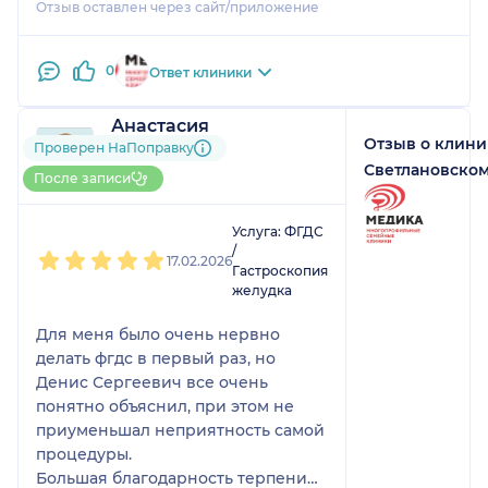
Отзыв оставлен через сайт/приложение
0
Ответ клиники
Анастасия
Отзыв о клин
6 отзывов
Проверен НаПоправку
До 10 записей через
Светлановско
После записи
НаПоправку
1
2
3
4
5
Услуга: ФГДС
/
17.02.2026
Гастроскопия
желудка
Для меня было очень нервно
делать фгдс в первый раз, но
Денис Сергеевич все очень
понятно объяснил, при этом не
приуменьшал неприятность самой
процедуры.
Большая благодарность терпению