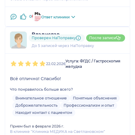
0
Ответ клиники
Владислав
Проверен НаПоправку
После записи
1 отзыв
До 5 записей через НаПоправку
1
2
3
4
5
Услуга: ФГДС / Гастроскопия
22.02.2026
желудка
Всё отлично! Спасибо!
Что понравилось больше всего?
Внимательное отношение
Понятные объяснения
Доброжелательность
Профессионализм и опыт
Находит контакт с пациентом
Прием был в феврале 2026 г.
В клинике "Клиника МЕДИКА на Светлановском"