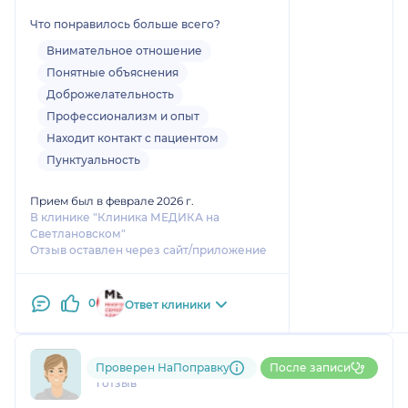
врача и ассистентки и большая
Что понравилось больше всего?
благодарность поддержке,
благодаря которой я не поддалась
Внимательное отношение
панике.
Понятные объяснения
Рекомендую клинику и врача для
Доброжелательность
прохождения данной процедуры и
Профессионализм и опыт
дополнительных исследований.
Находит контакт с пациентом
Пунктуальность
Прием был в феврале 2026 г.
В клинике "Клиника МЕДИКА на
Светлановском"
Отзыв оставлен через сайт/приложение
0
Ответ клиники
798....@....ru
Проверен НаПоправку
После записи
1 отзыв