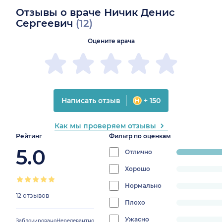
Отзывы о враче Ничик Денис
Сергеевич
(12)
Оцените врача
Написать отзыв
+ 150
Как мы проверяем отзывы
Рейтинг
Фильтр по оценкам
5.0
Отлично
progress:
100%
Хорошо
progress:
0%
Нормально
progress:
12 отзывов
0%
Плохо
progress:
0%
Ужасно
progress:
Заблокировано
Нерелевантно