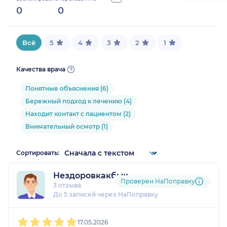
0
0
0%
Всё
5
4
3
2
1
Качества врача
Понятные объяснения (6)
Бережный подход к лечению (4)
Находит контакт с пациентом (2)
Внимательный осмотр (1)
Сортировать:
Нездоровкакбык
Проверен НаПоправку
3 отзыва
До 5 записей через НаПоправку
1
2
3
4
5
17.05.2026