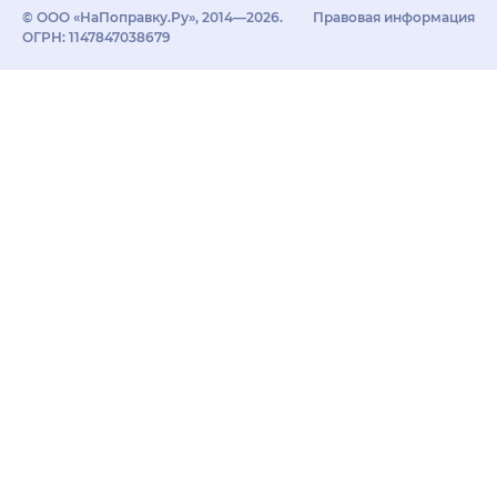
© ООО «НаПоправку.Ру», 2014—2026.
Правовая информация
ОГРН: 1147847038679