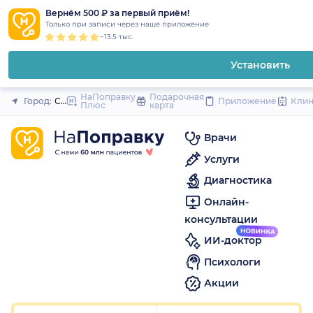
1
2
3
4
5
1
2
3
4
5
1
2
3
4
5
to
Вернём 500 ₽ за первый приём!
Закрыть
Только при записи через наше приложение
content
~13.5 тыс.
Установить
НаПоправку
Подарочная
Город:
Санкт-Петербург
Приложение
Кли
Плюс
карта
Врачи
Услуги
Диагностика
Онлайн-
консультации
ИИ-доктор
Психологи
Акции