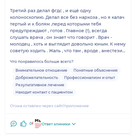
Третий раз делал фгдс , и ещё одну
колоноскопию. Делал все без наркоза , но я калач
тертый и к болям ,перед которыми тебя
предупреждают , готов . Главное (!), всегда
слушать врача , он знает что говорит . Врач -
молодец , хоть и выглядит довольно юным. К нему
советую ходить . Жаль , что там , вроде , анестезии
нет , а так бы жену туда затащил .
Что понравилось больше всего?
5 баллов этому врачу ! И разжевывает все внятно
.
Внимательное отношение
Понятные объяснения
Доброжелательность
Профессионализм и опыт
Результативное лечение
Находит контакт с пациентом
Отзыв оставлен через сайт/приложение
0
Ответ клиники