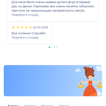
запишемся к нему еще раз.
Для меня было очень нервно делать фгдс в первый
раз, но Денис Сергеевич все очень понятно объяснил,
при этом не приуменьшал неприятность самой
процедуры. Большая благодарность терпению врача
Перейти к отзыву
и ассистентки и большая благодарность поддержке,
благодаря которой я не поддалась панике.
22.02.2026
Рекомендую клинику и врача для прохождения
данной процедуры и дополнительных исследований.
Всё отлично! Спасибо!
Перейти к отзыву
Запись
О враче
Отзывы
Услуги