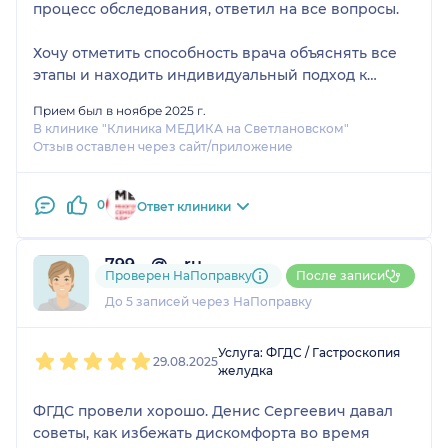
процесс обследования, ответил на все вопросы.
Хочу отметить способность врача объяснять все
этапы и находить индивидуальный подход к
пациенту. После процедуры я получил понятные
Прием был в ноябре 2025 г.
рекомендации и ответы на все свои вопросы, что
В клинике "Клиника МЕДИКА на Светлановском"
очень ценно для дальнейшего наблюдения и
Отзыв оставлен через сайт/приложение
поддержания здоровья.
0
Благодаря такому внимательному и
Ответ клиники
профессиональному подходу, мой опыт
прохождения процедуры оказался максимально
799....@....ru
безопасным, информативным и психологически
Проверен НаПоправку
После записи
1 отзыв
комфортным. Рекомендую этого врача.
До 5 записей через НаПоправку
1
2
3
4
5
Услуга: ФГДС / Гастроскопия
29.08.2025
желудка
ФГДС провели хорошо. Денис Сергеевич давал
советы, как избежать дискомфорта во время