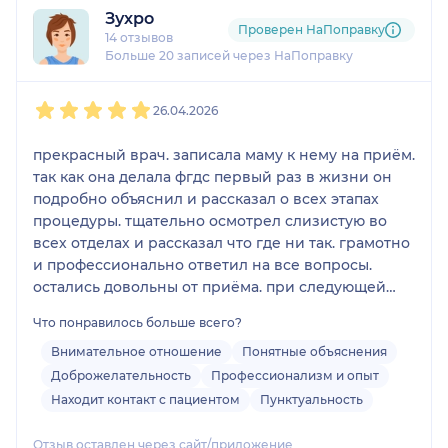
Зухро
Проверен НаПоправку
14 отзывов
Больше 20 записей через НаПоправку
1
2
3
4
5
26.04.2026
прекрасный врач. записала маму к нему на приём.
так как она делала фгдс первый раз в жизни он
подробно объяснил и рассказал о всех этапах
процедуры. тщательно осмотрел слизистую во
всех отделах и рассказал что где ни так. грамотно
и профессионально ответил на все вопросы.
остались довольны от приёма. при следующей
потребности запишемся к нему еще раз.
Что понравилось больше всего?
Внимательное отношение
Понятные объяснения
Доброжелательность
Профессионализм и опыт
Находит контакт с пациентом
Пунктуальность
Отзыв оставлен через сайт/приложение