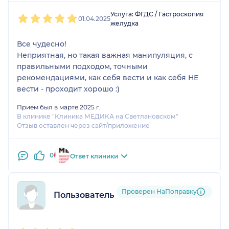
1
2
3
4
5
Услуга: ФГДС / Гастроскопия
01.04.2025
желудка
Все чудесно!
Неприятная, но такая важная манипуляция, с
правильными подходом, точными
рекомендациями, как себя вести и как себя НЕ
вести - проходит хорошо :)
Прием был в марте 2025 г.
В клинике "Клиника МЕДИКА на Светлановском"
Отзыв оставлен через сайт/приложение
0
Ответ клиники
Проверен НаПоправку
Пользователь НаПоправку
1
2
3
4
5