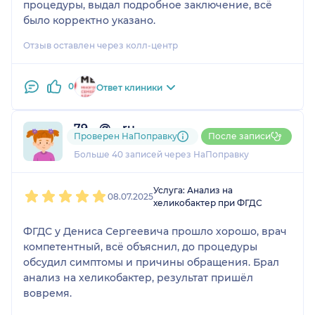
процедуры, выдал подробное заключение, всё
было корректно указано.
Отзыв оставлен через колл-центр
0
Ответ клиники
79....@....ru
Проверен НаПоправку
После записи
7 отзывов
Больше 40 записей через НаПоправку
1
2
3
4
5
Услуга: Анализ на
08.07.2025
хеликобактер при ФГДС
ФГДС у Дениса Сергеевича прошло хорошо, врач
компетентный, всё объяснил, до процедуры
обсудил симптомы и причины обращения. Брал
анализ на хеликобактер, результат пришёл
вовремя.