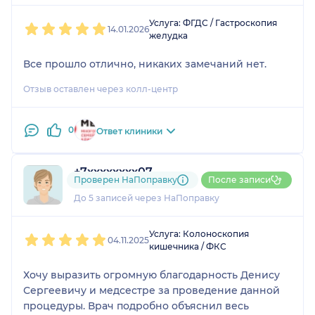
1
2
3
4
5
Услуга: ФГДС / Гастроскопия
14.01.2026
желудка
Все прошло отлично, никаких замечаний нет.
Отзыв оставлен через колл-центр
0
Ответ клиники
+7xxxxxxxx07
Проверен НаПоправку
После записи
1 отзыв
и
1 оценка
До 5 записей через НаПоправку
1
2
3
4
5
Услуга: Колоноскопия
04.11.2025
кишечника / ФКС
Хочу выразить огромную благодарность Денису
Сергеевичу и медсестре за проведение данной
процедуры. Врач подробно объяснил весь