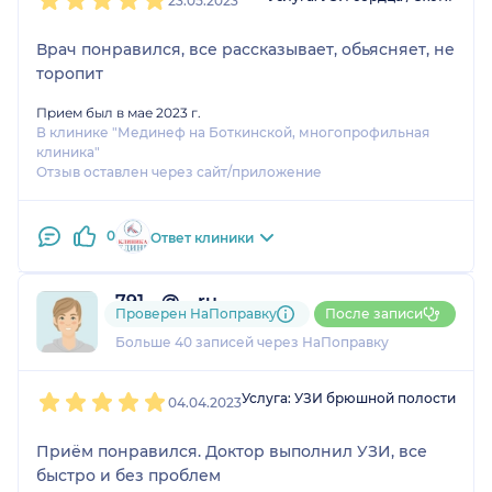
23.05.2023
Врач понравился, все рассказывает, обьясняет, не
торопит
Прием был в мае 2023 г.
В клинике "Мединеф на Боткинской, многопрофильная
клиника"
Отзыв оставлен через сайт/приложение
0
Ответ клиники
791....@....ru
Проверен НаПоправку
После записи
15 отзывов
Больше 40 записей через НаПоправку
1
2
3
4
5
Услуга: УЗИ брюшной полости
04.04.2023
Приём понравился. Доктор выполнил УЗИ, все
быстро и без проблем