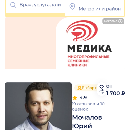
Реклама
от
Выбор пациентов 2024
1 700 ₽
4.9
19 отзывов
и
10
оценок
Мочалов
Юрий