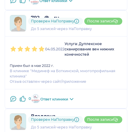
1
Ответ клиники
792....@....ru
Проверен НаПоправку
После записи
1 оценка
До 5 записей через НаПоправку
1
2
3
4
5
Услуга: Дуплексное
04.05.2022
сканирование вен нижних
конечностей
Прием был в мае 2022 г.
В клинике "Мединеф на Боткинской, многопрофильная
клиника"
Отзыв оставлен через сайт/приложение
0
Ответ клиники
Владлена
Проверен НаПоправку
После записи
2 оценки
До 5 записей через НаПоправку