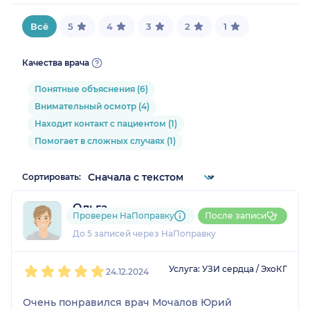
Всё
5
4
3
2
1
Качества врача
Понятные объяснения (6)
Внимательный осмотр (4)
Находит контакт с пациентом (1)
Помогает в сложных случаях (1)
Сортировать:
Ольга
Проверен НаПоправку
После записи
1 отзыв
До 5 записей через НаПоправку
1
2
3
4
5
Услуга: УЗИ сердца / ЭхоКГ
24.12.2024
Очень понравился врач Мочалов Юрий