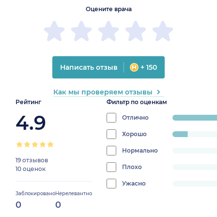
Оцените врача
Написать отзыв
+ 150
Как мы проверяем отзывы
Рейтинг
Фильтр по оценкам
4.9
Отлично
progress:
89.65517241379
Хорошо
progress:
10.344827586206897%
Нормально
progress:
19 отзывов
0%
Плохо
progress:
10 оценок
0%
Ужасно
progress:
Заблокировано
Нерелевантно
0%
0
0