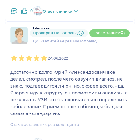
0
Ответ клиники
Ирина
Проверен НаПоправку
После записи
2 отзыва
До 5 записей через НаПоправку
1
2
3
4
5
24.06.2022
Достаточно долго Юрий Александрович все
делал, смотрел, после чего озвучил диагноз, не
знаю, подтвердится ли он, но, скорее всего, - да.
Скоро я иду к хирургу, он посмотрит и анализы, и
результаты УЗИ, чтобы окончательно определить
заболевание. Прием прошел обычно, я бы даже
сказала - стандартно.
Отзыв оставлен через колл-центр