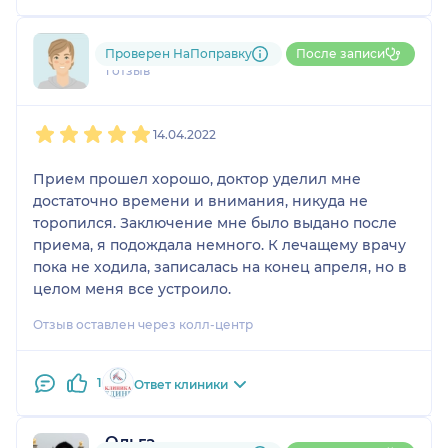
Пользователь НаПоправку
Проверен НаПоправку
После записи
1 отзыв
1
2
3
4
5
14.04.2022
Прием прошел хорошо, доктор уделил мне
достаточно времени и внимания, никуда не
торопился. Заключение мне было выдано после
приема, я подождала немного. К лечащему врачу
пока не ходила, записалась на конец апреля, но в
целом меня все устроило.
Отзыв оставлен через колл-центр
1
Ответ клиники
Ольга