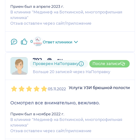
Прием был в апреле 2023 г.
В клинике "Мединеф на Боткинской, многопрофильная
клиника"
Отзыв оставлен через сайт/приложение
0
Ответ клиники
792....@....ru
Проверен НаПоправку
После записи
3 отзыва
Больше 20 записей через НаПоправку
1
2
3
4
5
Услуга: УЗИ брюшной полости
05.11.2022
Осмотрел все внимательно, вежливо.
Прием был в ноябре 2022 г.
В клинике "Мединеф на Боткинской, многопрофильная
клиника"
Отзыв оставлен через сайт/приложение