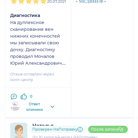
20.07.2021
Диагностика
На дуплексное
сканирование вен
нижних конечностей
мы записывали свою
дочку. Диагностику
проводил Мочалов
Юрий Александрович.
У дочери остались
Отзыв оставлен через
хорошие впечатления,
колл-центр
никаких замечаний
нет. Юрий
0
Александрович после
сканирования сказал,
Ответ
клиники
что у дочки нет
нарушений, тем самым
обрадовал нас.
Наталья
Проверен НаПоправку
После записи
Обследование делали с
1 отзыв
и
2 оценки
целью
До 10 записей через НаПоправку