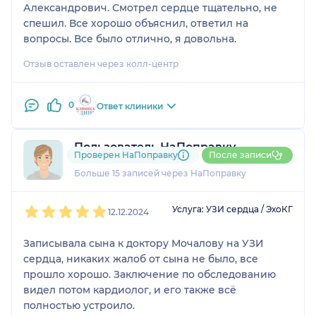
Александрович. Смотрел сердце тщательно, не
спешил. Все хорошо объяснил, ответил на
вопросы. Все было отлично, я довольна.
Отзыв оставлен через колл-центр
0
Ответ клиники
Пользователь НаПоправку
Проверен НаПоправку
После записи
5 отзывов
и
2 оценки
Больше 15 записей через НаПоправку
1
2
3
4
5
Услуга: УЗИ сердца / ЭхоКГ
12.12.2024
Записывала сына к доктору Мочалову на УЗИ
сердца, никаких жалоб от сына не было, все
прошло хорошо. Заключение по обследованию
видел потом кардиолог, и его также всё
полностью устроило.