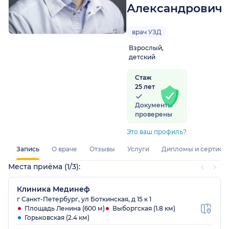
Александрович
врач УЗД
Взрослый,
детский
Стаж
25 лет
Документы
проверены
Это ваш профиль?
Запись
О враче
Отзывы
Услуги
Дипломы и сертифи
Места приёма (1/3):
Клиника Мединеф
г Санкт-Петербург, ул Боткинская, д 15 к 1
Площадь Ленина (600 м)
Выборгская (1.8 км)
Горьковская (2.4 км)