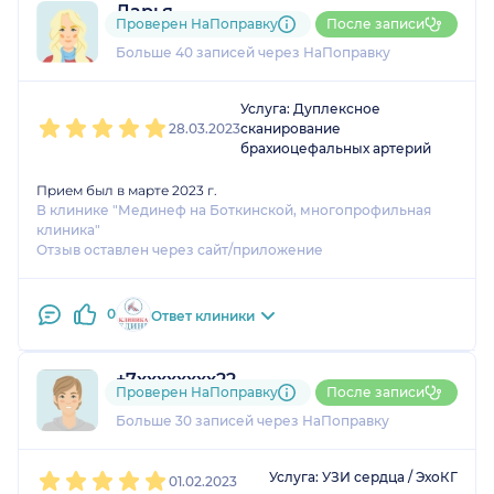
Дарья
Проверен НаПоправку
После записи
18 отзывов
и
10 оценок
Больше 40 записей через НаПоправку
1
2
3
4
5
Услуга: Дуплексное
28.03.2023
сканирование
брахиоцефальных артерий
Прием был в марте 2023 г.
В клинике "Мединеф на Боткинской, многопрофильная
клиника"
Отзыв оставлен через сайт/приложение
0
Ответ клиники
+7xxxxxxxx22
Проверен НаПоправку
После записи
9 отзывов
и
5 оценок
Больше 30 записей через НаПоправку
1
2
3
4
5
Услуга: УЗИ сердца / ЭхоКГ
01.02.2023