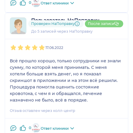
0
Ответ клиники
Пользователь НаПоправку
Проверен НаПоправку
После записи
1 отзыв
До 5 записей через НаПоправку
1
2
3
4
5
17.06.2022
Всё прошло хорошо, только сотрудники не знали
сумму, по которой меня принимать. С меня
хотели больше взять денег, но я показал
скриншот в приложении и на этом всё решили.
Процедура помогла оценить состояние
кровотока, с чем я и обращался, лечение
назначено не было, всё в порядке.
Отзыв оставлен через колл-центр
0
Ответ клиники