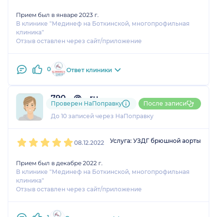
Прием был в январе 2023 г.
В клинике "Мединеф на Боткинской, многопрофильная
клиника"
Отзыв оставлен через сайт/приложение
0
Ответ клиники
790....@....ru
Проверен НаПоправку
После записи
1 оценка
До 10 записей через НаПоправку
1
2
3
4
5
Услуга: УЗДГ брюшной аорты
08.12.2022
Прием был в декабре 2022 г.
В клинике "Мединеф на Боткинской, многопрофильная
клиника"
Отзыв оставлен через сайт/приложение