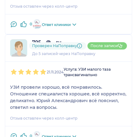
Отзыв оставлен через колл-центр
0
Ответ клиники
795....@....ru
Проверен НаПоправку
После записи
2 отзыва
До 5 записей через НаПоправку
1
2
3
4
5
Услуга: УЗИ малого таза
21.11.2024
трансвагинально
УЗИ провели хорошо, всё понравилось.
Отношение специалиста хорошее, всё корректно,
деликатно. Юрий Александрович всё пояснил,
ответил на вопросы.
Отзыв оставлен через колл-центр
0
Ответ клиники