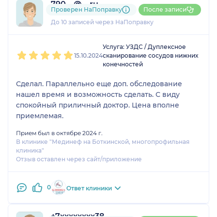
790....@....ru
Проверен НаПоправку
После записи
6 отзывов
и
1 оценка
До 10 записей через НаПоправку
1
2
3
4
5
Услуга: УЗДС / Дуплексное
15.10.2024
сканирование сосудов нижних
конечностей
Сделал. Параллельно еще доп. обследование
нашел время и возможность сделать. С виду
спокойный приличный доктор. Цена вполне
приемлемая.
Прием был в октябре 2024 г.
В клинике "Мединеф на Боткинской, многопрофильная
клиника"
Отзыв оставлен через сайт/приложение
0
Ответ клиники
+7xxxxxxxx38