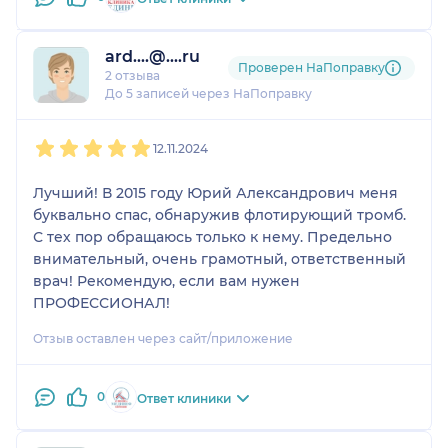
ard....@....ru
Проверен НаПоправку
2 отзыва
До 5 записей через НаПоправку
1
2
3
4
5
12.11.2024
Лучший! В 2015 году Юрий Александрович меня
буквально спас, обнаружив флотирующий тромб.
С тех пор обращаюсь только к нему. Предельно
внимательный, очень грамотный, ответственный
врач! Рекомендую, если вам нужен
ПРОФЕССИОНАЛ!
Отзыв оставлен через сайт/приложение
0
Ответ клиники