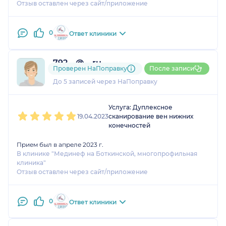
Отзыв оставлен через сайт/приложение
0
Ответ клиники
792....@....ru
Проверен НаПоправку
После записи
1 оценка
До 5 записей через НаПоправку
1
2
3
4
5
Услуга: Дуплексное
19.04.2023
сканирование вен нижних
конечностей
Прием был в апреле 2023 г.
В клинике "Мединеф на Боткинской, многопрофильная
клиника"
Отзыв оставлен через сайт/приложение
0
Ответ клиники