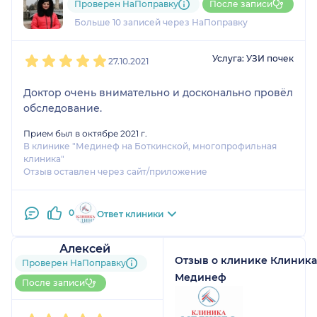
Проверен НаПоправку
После записи
3 отзыва
и
3 оценки
Больше 10 записей через НаПоправку
1
2
3
4
5
Услуга: УЗИ почек
27.10.2021
Доктор очень внимательно и досконально провёл
обследование.
Прием был в октябре 2021 г.
В клинике "Мединеф на Боткинской, многопрофильная
клиника"
Отзыв оставлен через сайт/приложение
0
Ответ клиники
Алексей
Отзыв о клинике Клиника
1 отзыв
Проверен НаПоправку
До 5 записей через
Мединеф
После записи
НаПоправку
1
2
3
4
5