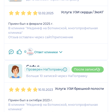
профилактического
1
2
3
4
5
осмотра.
Услуга: УЗИ сердца / ЭхоКГ
12.02.2025
Прием был в феврале 2025 г.
В клинике "Мединеф на Боткинской, многопрофильная
клиника"
Отзыв оставлен через сайт/приложение
0
Ответ клиники
Софья
Проверен НаПоправку
После записи
3 отзыва
и
3 оценки
Больше 10 записей через НаПоправку
1
2
3
4
5
Услуга: УЗИ брюшной полости
10.10.2023
Прием был в октябре 2023 г.
В клинике "Мединеф на Боткинской, многопрофильная
клиника"