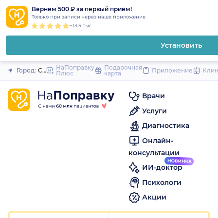
1
2
3
4
5
1
2
3
4
5
1
2
3
4
5
to
Вернём 500 ₽ за первый приём!
Закрыть
Только при записи через наше приложение
content
~13.5 тыс.
Установить
НаПоправку
Подарочная
Город:
Санкт-Петербург
Приложение
Кли
Плюс
карта
Врачи
Услуги
Диагностика
Онлайн-
консультации
ИИ-доктор
Психологи
Акции