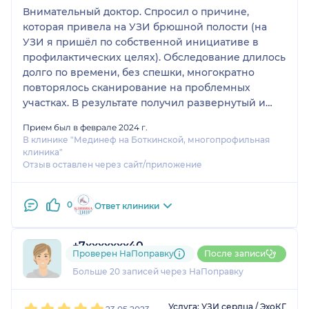
Внимательный доктор. Спросил о причине,
которая привела на УЗИ брюшной полости (на
УЗИ я пришёл по собственной инициативе в
профилактических целях). Обследование длилось
долго по времени, без спешки, многократно
повторялось сканирование на проблемных
участках. В результате получил развернутый и
подробный отчет с комментариями. Получил от
Прием был в феврале 2024 г.
врача совет к каким специалистам нужно
В клинике "Мединеф на Боткинской, многопрофильная
обратиться. Спасибо доктору за
клиника"
доброжелательность.
Отзыв оставлен через сайт/приложение
0
Ответ клиники
+7xxxxxxx40
Проверен НаПоправку
После записи
9 отзывов
Больше 20 записей через НаПоправку
1
2
3
4
5
Услуга: УЗИ сердца / ЭхоКГ