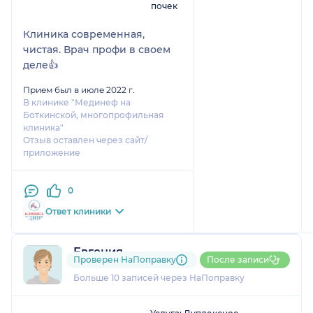
почек
Клиника современная,
чистая. Врач профи в своем
деле👍
Прием был в июле 2022 г.
В клинике "Мединеф на
Боткинской, многопрофильная
клиника"
Отзыв оставлен через сайт/
приложение
0
Ответ клиники
Евгения
Проверен НаПоправку
После записи
4 отзыва
и
1 оценка
Больше 10 записей через НаПоправку
1
2
3
4
5