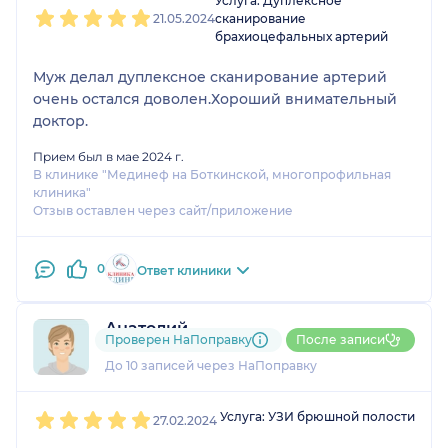
Услуга: Дуплексное
21.05.2024
сканирование
брахиоцефальных артерий
Муж делал дуплексное сканирование артерий
очень остался доволен.Хороший внимательный
доктор.
Прием был в мае 2024 г.
В клинике "Мединеф на Боткинской, многопрофильная
клиника"
Отзыв оставлен через сайт/приложение
0
Ответ клиники
Анатолий
Проверен НаПоправку
После записи
4 отзыва
и
1 оценка
До 10 записей через НаПоправку
1
2
3
4
5
Услуга: УЗИ брюшной полости
27.02.2024