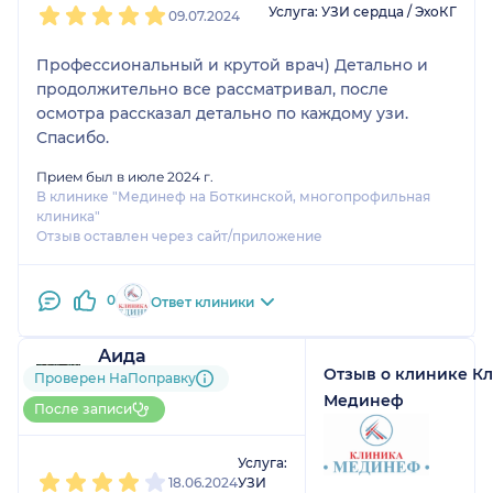
Услуга: УЗИ сердца / ЭхоКГ
09.07.2024
Профессиональный и крутой врач) Детально и
продолжительно все рассматривал, после
осмотра рассказал детально по каждому узи.
Спасибо.
Прием был в июле 2024 г.
В клинике "Мединеф на Боткинской, многопрофильная
клиника"
Отзыв оставлен через сайт/приложение
0
Ответ клиники
Аида
Отзыв о клинике К
13 отзывов
Проверен НаПоправку
Больше 15 записей через
Мединеф
После записи
НаПоправку
1
2
3
4
5
Услуга:
18.06.2024
УЗИ