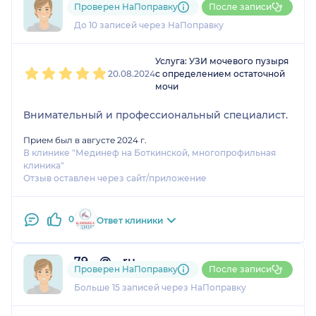
Проверен НаПоправку
После записи
1 отзыв
До 10 записей через НаПоправку
1
2
3
4
5
Услуга: УЗИ мочевого пузыря
20.08.2024
с определением остаточной
мочи
Внимательный и профессиональный специалист.
Прием был в августе 2024 г.
В клинике "Мединеф на Боткинской, многопрофильная
клиника"
Отзыв оставлен через сайт/приложение
0
Ответ клиники
79....@....ru
Проверен НаПоправку
После записи
3 отзыва
Больше 15 записей через НаПоправку
1
2
3
4
5