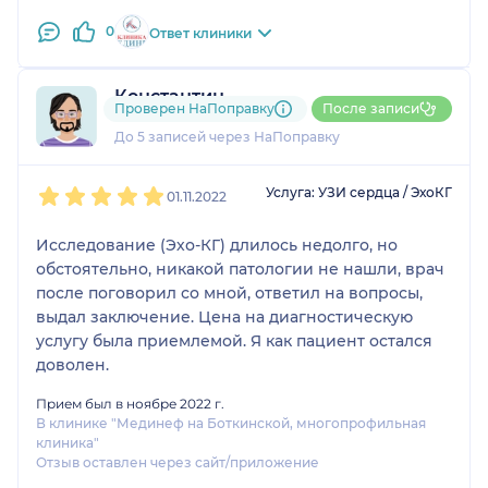
0
Ответ клиники
Константин
Проверен НаПоправку
После записи
5 отзывов
До 5 записей через НаПоправку
1
2
3
4
5
Услуга: УЗИ сердца / ЭхоКГ
01.11.2022
Исследование (Эхо-КГ) длилось недолго, но
обстоятельно, никакой патологии не нашли, врач
после поговорил со мной, ответил на вопросы,
выдал заключение. Цена на диагностическую
услугу была приемлемой. Я как пациент остался
доволен.
Прием был в ноябре 2022 г.
В клинике "Мединеф на Боткинской, многопрофильная
клиника"
Отзыв оставлен через сайт/приложение