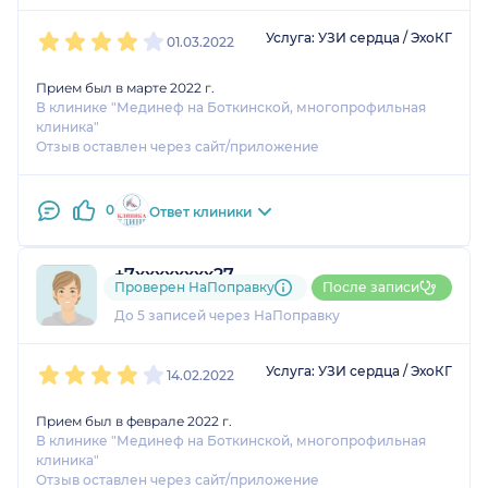
1
2
3
4
5
Услуга: УЗИ сердца / ЭхоКГ
01.03.2022
Прием был в марте 2022 г.
В клинике "Мединеф на Боткинской, многопрофильная
клиника"
Отзыв оставлен через сайт/приложение
0
Ответ клиники
+7xxxxxxxx27
Проверен НаПоправку
После записи
1 оценка
До 5 записей через НаПоправку
1
2
3
4
5
Услуга: УЗИ сердца / ЭхоКГ
14.02.2022
Прием был в феврале 2022 г.
В клинике "Мединеф на Боткинской, многопрофильная
клиника"
Отзыв оставлен через сайт/приложение