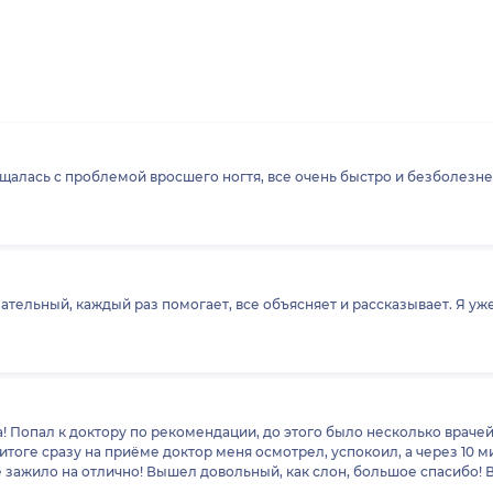
щалась с проблемой вросшего ногтя, все очень быстро и безболезне
тельный, каждый раз помогает, все объясняет и рассказывает. Я уж
 Попал к доктору по рекомендации, до этого было несколько врачей
ё зажило на отлично! Вышел довольный, как слон, большое спасибо! В
, чтобы в теле снова выросла какая-то неприятная штука, с другой ст