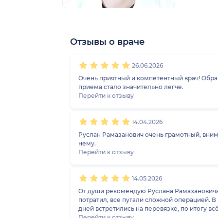
Отзывы о враче
1
2
3
4
5
1
2
3
4
5
1
2
3
4
5
1
2
3
4
5
26.06.2026
Очень приятный и компетентный врач! Обра
приема стало значительно легче.
Перейти к отзыву
14.04.2026
Руслан Рамазанович очень грамотный, внима
нему.
Перейти к отзыву
14.05.2026
От души рекомендую Руслана Рамазановича!
потратил, все пугали сложной операцией. В итоге сразу на приёме доктор меня осмотрел, успокоил, а через 10 минут уже прооперировал! Через несколько
дней встретились на перевязке, по итогу вс
удовольствием. С одной стороны, не хочется
Перейти к отзыву