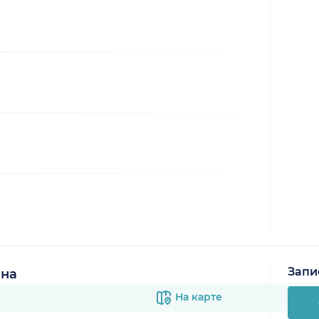
Запи
ина
На карте