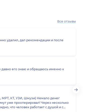
Все отзывы
нно удалил, дал рекомендации и после
е давно его знаю и обращаюсь именно к
, МРТ, КТ, УЗИ, Шмузи) Немало денег
идно, что человек работает с душой и с
ороны, снова хочется попасть на приём к