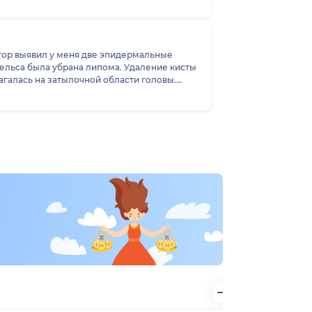
ктор выявил у меня две эпидермальные
нгельса была убрана липома. Удаление кисты
лагалась на затылочной области головы.
с вторым доктором в течение 1 часа 30
мые части головы зажили великолепно!
раций/консультаций мне было очень