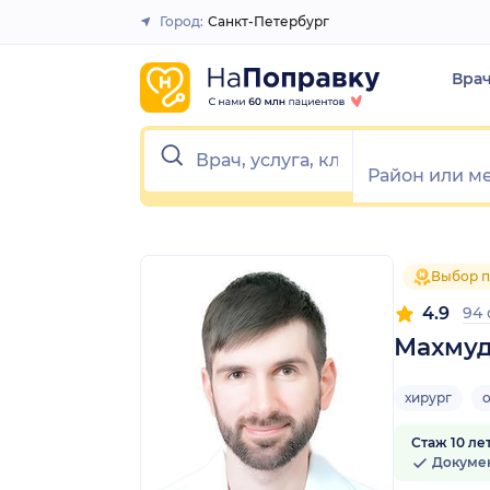
1
2
3
4
5
1
2
3
4
5
Город:
Санкт-Петербург
Закрыть
Вра
Выбор п
4.9
94
Махмуд
хирург
Стаж 10 ле
Докуме