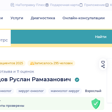
to
НаПоправку Плюс
Подарочная карта
Приложение
content
чи
Услуги
Диагностика
Онлайн-консультации
Найти
ациентов 2025
Записалось 295 человек
 отзыва
и
11 оценок
ов Руслан Рамазанович
онколог
хирург-онколог
маммолог-хирург
Взрослый
т
нты проверены