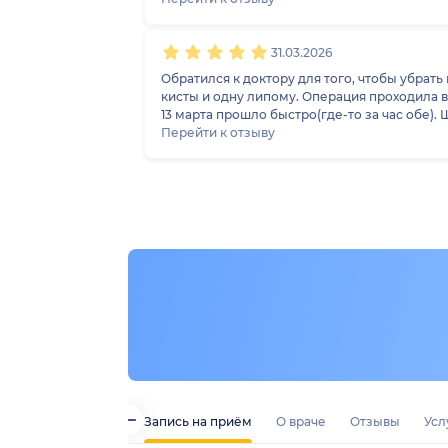
этому доктору)) Также благодарю 
31.03.2026
Обратился к доктору для того, чтобы убрат
кисты и одну липому. Операция проходила в 
13 марта прошло быстро(где-то за час обе).
Операция была сложная, липома находилась
Перейти к отзыву
минут. Операция прошла успешно! Швы посл
Шрамов не будет заметно после операций. 
комфортно с ним. Рекомендую доктора! Бере
Запись на приём
О враче
Отзывы
Усл