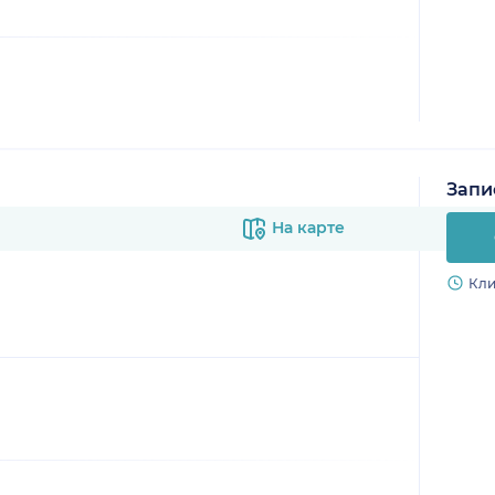
Запи
На карте
Кли