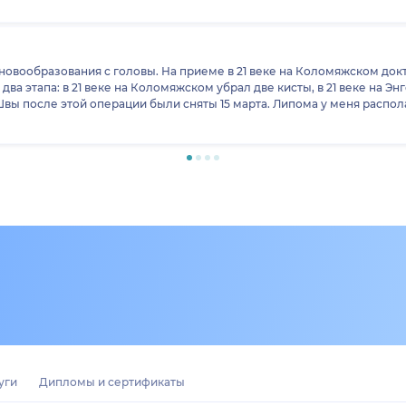
клинику и медсестёр за внимательность и заботу. Спасибо!
ь новообразования с головы. На приеме в 21 веке на Коломяжском до
два этапа: в 21 веке на Коломяжском убрал две кисты, в 21 веке на Э
 Швы после этой операции были сняты 15 марта. Липома у меня распо
 под мышцами. Удаление липомы 19 марта доктор производил вместе 
е этой операции были сняты 31 марта. Доктор сказал, что оперируе
Доктор - профессионал своего дела! На протяжении всего цикла опе
гите своё здоровье и не затягивайте с лечением, если оно нужно!
уги
Дипломы и сертификаты