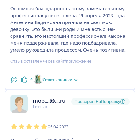
вопросами !
Рекомендую всем девушкам в положении
Огромная благодарность этому замечательному
обратить свое внимание на этого чудесного
профессионалу своего дела! 19 апреля 2023 года
доктора .
Ангелина Вадимовна приняла на свет мою
девочку! Это были 3-и роды и мне есть с чем
сравнить, это настоящий профессионал! Как она
меня поддерживала, где надо подбадривала,
умело руководила процессом. Очень позитивная
и веселая! Могу с уверенностью на все 100 %
Отзыв оставлен через сайт/приложение
рекомендовать ее всем кто соберётся рожать в
Перинатальном центре на Литовской 2! Спасибо
Вам!!!
4
Ответ клиники
mop....@....ru
Проверен НаПоправку
1 отзыв
1
2
3
4
5
05.04.2023