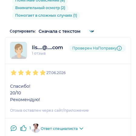
Понятные объяснения (8)
Внимательный осмотр (2)
Помогает в сложных случаях (1)
Сортировать:
lis....@....com
Проверен НаПоправку
1 отзыв
1
2
3
4
5
27.06.2026
Спасибо!
20/10
Рекомендую!
Отзыв оставлен через сайт/приложение
1
Ответ специалиста