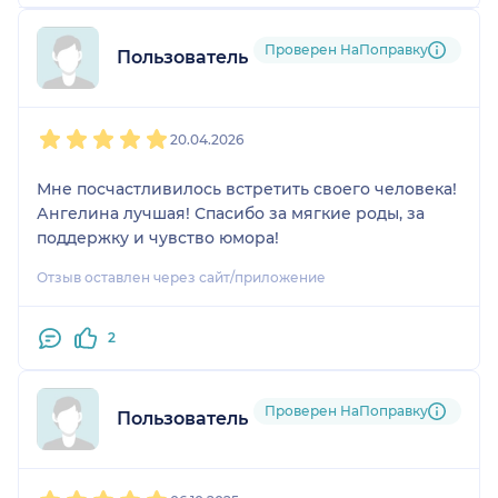
Проверен НаПоправку
Пользователь НаПоправку
1
2
3
4
5
20.04.2026
Мне посчастливилось встретить своего человека!
Ангелина лучшая! Спасибо за мягкие роды, за
поддержку и чувство юмора!
Отзыв оставлен через сайт/приложение
2
Проверен НаПоправку
Пользователь НаПоправку
1
2
3
4
5