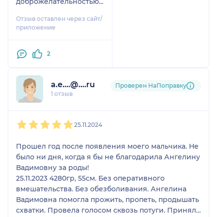
доброжелательностью,
чувством юмора.
Отзыв оставлен через сайт/
Весь период
приложение
нахождения в
родильном зале
2
чувствовала себя очень
комфортно
психологически, под
a.e....@....ru
Проверен НаПоправку
пристальным
1 отзыв
вниманием слаженной
суперкоманды
1
2
3
4
5
(акушерки Ангелины
25.11.2024
Вадимовны и доктора
Надежды Борисовны
Прошел год после появления моего мальчика. Не
Кутеевой), с
было ни дня, когда я бы не благодарила Ангелину
непринуждёнными
Вадимовну за роды!
беседами, ответами на
25.11.2023 4280гр, 55см. Без оперативного
мои вопросы. И,
вмешательства. Без обезболивания. Ангелина
конечно, с ценными
Вадимовна помогла прожить, пропеть, продышать
рекомендациями, как
схватки. Провела голосом сквозь потуги. Приняла
правильно себя вести,