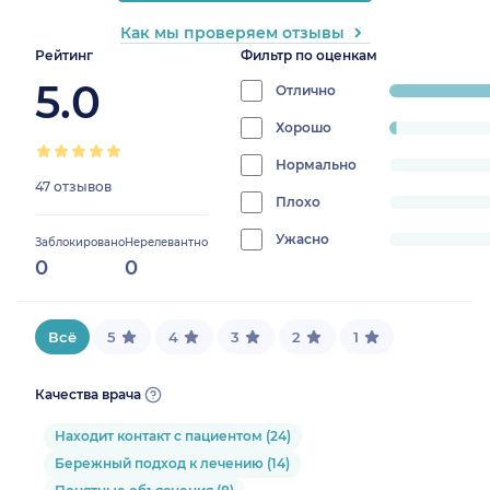
Как мы проверяем отзывы
Рейтинг
Фильтр по оценкам
5.0
Отлично
progress:
97.8723404
Хорошо
progress:
2.127659574468085%
Нормально
progress:
47 отзывов
0%
Плохо
progress:
0%
Ужасно
progress:
Заблокировано
Нерелевантно
0
0
0%
Всё
5
4
3
2
1
Качества врача
Находит контакт с пациентом (24)
Бережный подход к лечению (14)