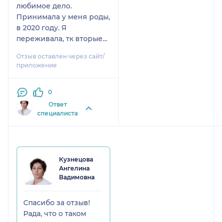
любимое дело.
Принимала у меня роды,
в 2020 году. Я
переживала, тк вторые
роды, планировали с
Отзыв оставлен через сайт/
мужем, но, ограничения,
приложение
внесли коррективы.
Очень рада, что в этот
0
момент, рядом со мной
была Ангелина
Ответ
специалиста
Вадимовна - очень
чуткая, спокойная,
уверенная, с юмором и
добрым отношением.
Очень помогла и в
Кузнецова
Ангелина
период сваток - всегда
Вадимовна
была рядом, делала
массаж, помогала
дышать, отвлекала, и в
Спасибо за отзыв!
процессе самих родов -
Рада, что о таком