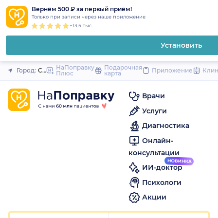
1
2
3
4
5
1
2
3
4
5
1
2
3
4
5
to
Вернём 500 ₽ за первый приём!
Закрыть
Только при записи через наше приложение
content
~13.5 тыс.
Установить
НаПоправку
Подарочная
Город:
Санкт-Петербург
Приложение
Кли
Плюс
карта
Врачи
Услуги
Диагностика
Онлайн-
консультации
ИИ-доктор
Психологи
Акции