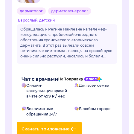
дерматолог
дерматовенеролог
Взрослый, детский
Обращалась к Регине Наилевне на телемед-
консультацию с проблемой очередного
обострения хронического атопического
дерматита. В этот раз вылезли совсем
нетипичные симптомы - пальцы на правой руке
очень сильно распухли, чесались и болели.
Отек длился уже неделю и сильно мешал жить.
Регина Наилевна назн...
Чат с врачами
Онлайн-
Для всей семьи
консультации врачей
в чате
от 499 ₽ / мес
Безлимитные
В любом городе
обращения 24/7
Скачать приложение