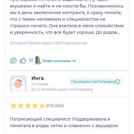
акушерки я найти и не смогла бы. Познакомились
мы в день заключения контракта, я сразу поняла,
что с таким человеком и специалистом не
страшно ничего. Она вселяла в меня спокойствие
и уверенность, что все будет хорошо. До родов
всегда была со мной на связи. Несколько раз мне
Отзыв оставлен через сайт/приложение
нужна была ее помощь и советы, оперативно
решала мои проблемы, и отвечала на все мои
вопросы. Не отходила от меня от начала и до
10
Ответ клиники
конца родов.
Если вы выбираете акушерку, то от всей
Инга
души, рекомендую Кузнецову Ангелину
Проверен НаПоправку
4 отзыва
Вадимовну.
До 5 записей через НаПоправку
С большой благодарностью
1
2
3
4
5
пациентка Глущенко С. Л.
27.10.2022
Потрясающий специалист! Поддерживала и
помогала в родах четко и слаженно с акушером