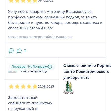
06.10.2025
Хочу поблагодарить Ангелину Вадимовну за
профессионализм, серьезный подход, за то что
была рядом и чувство юмора, помощь в схватках и
спасенный старый шов!
Отзыв оставлен через сайт/приложение
2
Отзыв о клинике Перин
Пользователь
Проверен НаПоправку
НаПоправку
центр Педиатрического
университета
1
2
3
4
5
27.08.2025
Замечательный
специалист, полностью
погруженный в