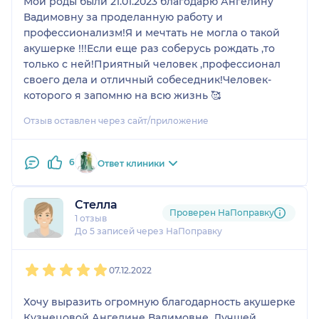
Мои роды были 21.01.2023 благодарю Ангелину
Вадимовну за проделанную работу и
профессионализм!Я и мечтать не могла о такой
акушерке !!!Если еще раз соберусь рождать ,то
только с ней!Приятный человек ,профессионал
своего дела и отличный собеседник!Человек-
которого я запомню на всю жизнь 🥰
Отзыв оставлен через сайт/приложение
6
Ответ клиники
Стелла
Проверен НаПоправку
1 отзыв
До 5 записей через НаПоправку
1
2
3
4
5
07.12.2022
Хочу выразить огромную благодарность акушерке
Кузнецовой Ангелине Вадимовне. Лучшей