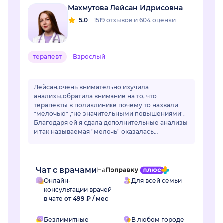
Махмутова Лейсан Идрисовна
5.0
1519 отзывов
и
604 оценки
терапевт
Взрослый
Лейсан,очень внимательно изучила
анализы,обратила внимание на то, что
терапевты в поликлинике почему то назвали
"мелочью" ,"не значительными повышениями".
Благодаря ей я сдала дополнительные анализы
и так называемая "мелочь" оказалась
..сахарным диабетом.Лейсан,спасибо Вам
огромное! Если бы не Вы не...
Чат с врачами
Онлайн-
Для всей семьи
консультации врачей
в чате
от 499 ₽ / мес
Безлимитные
В любом городе