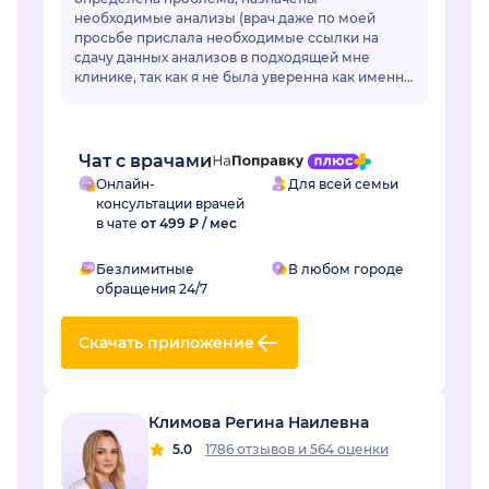
необходимые анализы (врач даже по моей
просьбе прислала необходимые ссылки на
сдачу данных анализов в подходящей мне
клинике, так как я не была уверенна как именно
называется необходимый мне анализ, да и во
многих клиниках название ан...
Чат с врачами
Онлайн-
Для всей семьи
консультации врачей
в чате
от 499 ₽ / мес
Безлимитные
В любом городе
обращения 24/7
Скачать приложение
Климова Регина Наилевна
5.0
1786 отзывов
и
564 оценки