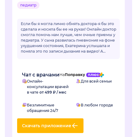
педиатр
Если бы я могла лично обнять доктора-я бы это
сделала и носила бы ее на руках! Онлайн доктор
смогла помочь нам лучше, чем очные приемы у
педиатра. У сына развилась пневмония на фоне
ухудшения состояния, Екатерина услышала и
поняла это по записи дыхания на видео! А
очный врач фонендоскопом не услышал...
Чат с врачами
Онлайн-
Для всей семьи
консультации врачей
в чате
от 499 ₽ / мес
Безлимитные
В любом городе
обращения 24/7
Скачать приложение