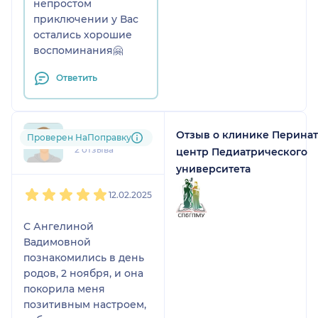
дышали вместе, хвалила
непростом
, поддерживала. Это
приключении у Вас
дорогого стоит!
остались хорошие
Благодаря слаженной
воспоминания🤗
работе врачей Надежды
Ответить
Германовны и Ангелины
Вадимовны, роды
прошли настолько легко,
насколько это возможно
Отзыв о клинике Перина
+7xxxxxxxx72
Проверен НаПоправку
вообще. У меня не
2 отзыва
центр Педиатрического
осталось, ни одного
университета
негативного ощущения
1
2
3
4
5
и воспоминания.
12.02.2025
Такого специалиста,
конечно, рекомендую с
С Ангелиной
чистым сердцем.
Вадимовной
познакомились в день
родов, 2 ноября, и она
покорила меня
позитивным настроем,