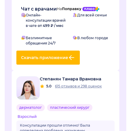
Чат с врачами
Онлайн-
Для всей семьи
консультации врачей
в чате
от 499 ₽ / мес
Безлимитные
В любом городе
обращения 24/7
Скачать приложение
Степанян Тамара Врамовна
5.0
615 отзывов
и
298 оценок
дерматолог
пластический хирург
Взрослый
Консультации прошли отлично! Была
определена проблема, назначены