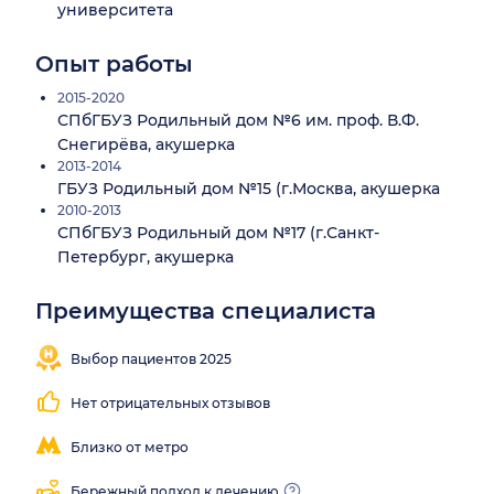
университета
Опыт работы
2015-2020
СПбГБУЗ Родильный дом №6 им. проф. В.Ф.
Снегирёва, акушерка
2013-2014
ГБУЗ Родильный дом №15 (г.Москва, акушерка
2010-2013
СПбГБУЗ Родильный дом №17 (г.Санкт-
Петербург, акушерка
Преимущества специалиста
Находит
контакт с
Выбор пациентов 2025
пациентом
Нет отрицательных отзывов
Близко от метро
Бережный подход к лечению