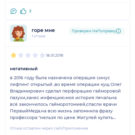
доказательства. Это законное право пациента. У
них в каждом кабинете установлены камеры. И
3
особенно делайте это во время операций. Потому
что, как показал мой опыт, здесь не все в порядке
горе мне
с законом. В самом худшем случае - вызывайте
Проверен НаПоправку
1 отзыв
полицию пч за те вещи, которые здесь
происходят, предусмотрено уголовное наказание.
1
2
3
4
5
#факторулыбки #factorsmile #стоматология
18.01.2018
#стоматологияфакторулыбки
#стоматологияfactorsmile #кущ #кущолег
негативный
#кущолегвладимирович #хирургкущ
#имплантологкущ #кузьминигорь
в 2016 году была назначена операция синус
#кузьминигорьалексеевич #хирургкузьмин
лифтинг открытый ,во время операции кущ Олег
#имплантологкузьминигорь #джудаковахмет
Владимирович сделал перфорацию гайморовой
#хирургджудаков
пазухи,занес инфекцию.моя история печальна
всё закончилось гайморотомией,спасли врачи
ПервыйМеда.на всю жизнь запомнила фразу
профессора "нельзя по цене Жигулей купить
BMW"Будьте осторожны!
Отзыв оставлен через сайт/приложение