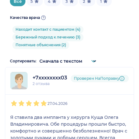
Всё
5
4
3
2
1
Качества врача
Находит контакт с пациентом (4)
Бережный подход к лечению (3)
Понятные объяснения (2)
Сортировать:
+7xxxxxxxx03
Проверен НаПоправку
2 отзыва
1
2
3
4
5
27.04.2026
Я ставила два импланта у хирурга Куща Олега
Владимировича. Обе процедуры прошли быстро,
комфортно и совершенно безболезненно! Врач с
золотыми руками и добрым сердцем. Всегда