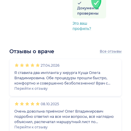
Документы
проверены
Это ваш
профиль?
Отзывы о враче
Все отзывы
1
2
3
4
5
1
2
3
4
5
1
2
3
4
5
1
2
3
4
5
27.04.2026
Я ставила два импланта у хирурга Куща Олега
Владимировича. Обе процедуры прошли быстро,
комфортно и совершенно безболезненно! Врач с
золотыми руками и добрым сердцем. Всегда вежлив,
Перейти к отзыву
никогда не навязывает услуги. Прошло уже больше
трех лет, импланты как новенькие. Спасибо вам, Олег
08.10.2025
Владимирович за ваш труд и чуткое отношение к
пациентам!
Очень довольна приёмом! Олег Владимирович
подробно ответил на все мои вопросы, всё наглядно
объяснил, распечатал маршрутный лист по
возможному лечению. Видно, что профессионал,
Перейти к отзыву