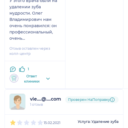
У этого врача были на
удалении зуба
мудрости. Олег
Владимирович нам
очень понравился: он
профессиональный,
очень
доброжелательный,
Отзыв оставлен через
ответил на все
колл-центр
вопросы пациентки
(дочка была) и дал мне
1
возможность
поприсутствовать,
Ответ
клиники
чтобы мы могли вместе
с дочерью принимать
решение: сколько
vie....@....com
Проверен НаПоправку
зубов удалять, сразу
1 отзыв
или поочередно. В
общем он удивительно
1
2
3
4
5
быстро удалил зуб,
Услуга: Удаление зуба
15.02.2021
совершенно без каких-