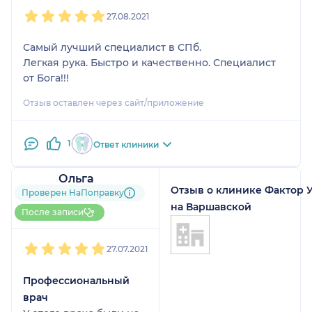
1
2
3
4
5
27.08.2021
Самый лучший специалист в СПб.
Легкая рука. Быстро и качественно. Специалист
от Бога!!!
Отзыв оставлен через сайт/приложение
1
Ответ клиники
Ольга
Отзыв о клинике Фактор 
2 отзыва
Проверен НаПоправку
До 5 записей через
на Варшавской
После записи
НаПоправку
1
2
3
4
5
27.07.2021
Профессиональный
врач