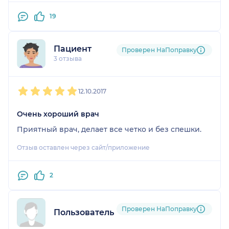
19
Пациент
Проверен НаПоправку
3 отзыва
1
2
3
4
5
12.10.2017
Очень хороший врач
Приятный врач, делает все четко и без спешки.
Отзыв оставлен через сайт/приложение
2
Проверен НаПоправку
Пользователь НаПоправку