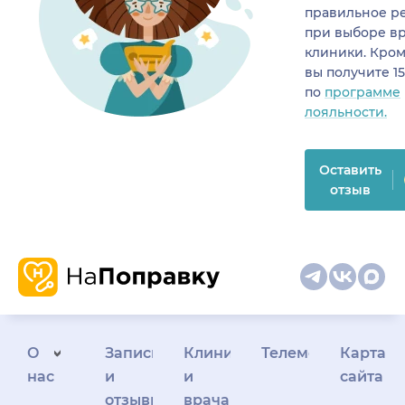
правильное р
при выборе в
клиники. Кром
вы получите 1
по
программе
лояльности.
Оставить
отзыв
О
Запись
Клиникам
Телемедицина
Карта
нас
и
и
сайта
отзывы
врачам