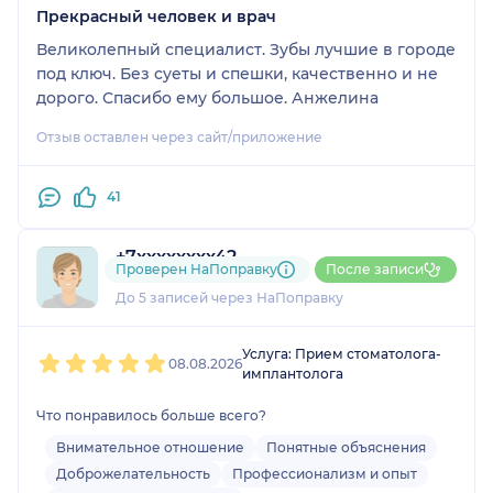
Прекрасный человек и врач
Великолепный специалист. Зубы лучшие в городе
под ключ. Без суеты и спешки, качественно и не
дорого. Спасибо ему большое. Анжелина
Отзыв оставлен через сайт/приложение
41
+7xxxxxxxx42
Проверен НаПоправку
После записи
2 оценки
До 5 записей через НаПоправку
1
2
3
4
5
Услуга: Прием стоматолога-
08.08.2026
имплантолога
Что понравилось больше всего?
Внимательное отношение
Понятные объяснения
Доброжелательность
Профессионализм и опыт