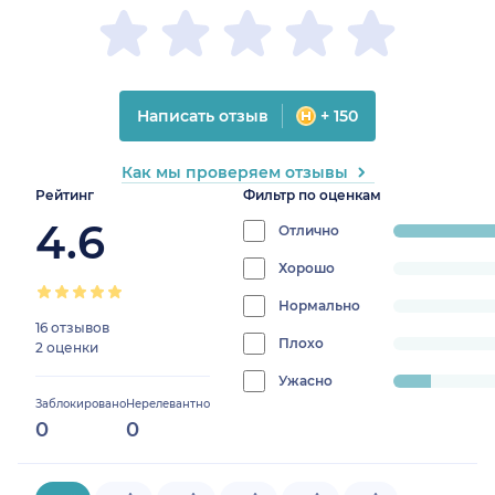
Написать отзыв
+ 150
Как мы проверяем отзывы
Рейтинг
Фильтр по оценкам
4.6
Отлично
progress:
88.888888888
Хорошо
progress:
0%
Нормально
progress:
16 отзывов
0%
Плохо
progress:
2 оценки
0%
Ужасно
progress:
Заблокировано
Нерелевантно
11.11111111111111%
0
0