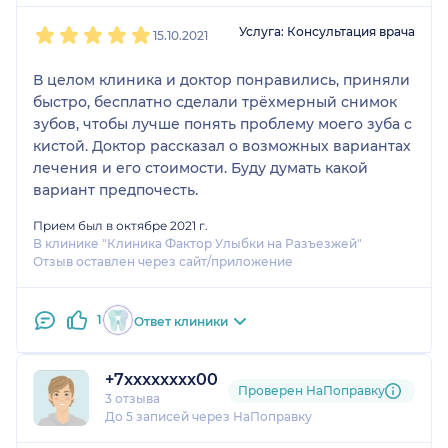
1
2
3
4
5
Услуга: Консультация врача
15.10.2021
В целом клиника и доктор понравились, приняли
быстро, бесплатно сделали трёхмерный снимок
зубов, чтобы лучше понять проблему моего зуба с
кистой. Доктор рассказал о возможных вариантах
лечения и его стоимости. Буду думать какой
вариант предпочесть.
Прием был в октябре 2021 г.
В клинике "Клиника Фактор Улыбки на Разъезжей"
Отзыв оставлен через сайт/приложение
1
Ответ клиники
+7xxxxxxxx00
Проверен НаПоправку
3 отзыва
До 5 записей через НаПоправку