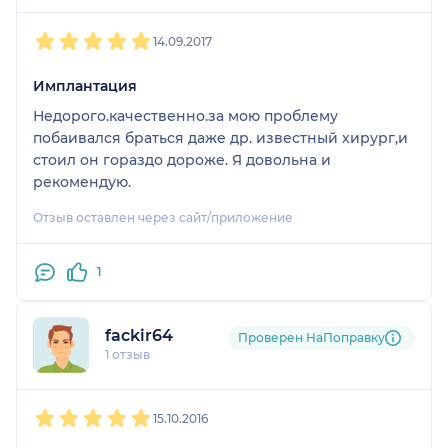
1
2
3
4
5
14.09.2017
Имплантация
Недорого.качественно.за мою проблему
побаивался браться даже др. известный хирург,и
стоил он гораздо дороже. Я довольна и
рекомендую.
Отзыв оставлен через сайт/приложение
1
fackir64
Проверен НаПоправку
1 отзыв
1
2
3
4
5
15.10.2016