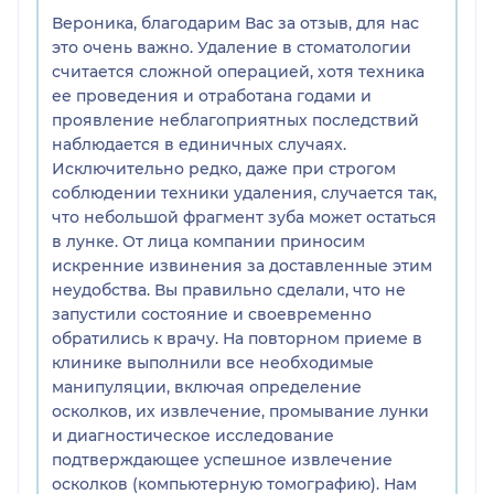
что на месте удаленного зуба остался
высокий уровень
Вероника, благодарим Вас за отзыв, для нас
неудаленный корень! И это работа эксперта!
обучения персонала,
это очень важно. Удаление в стоматологии
Бажанов посоветовал как можно быстрее подойти
дисциплинированност
считается сложной операцией, хотя техника
на осмотр к Кущ. На ресепшене координатор
ь. Также понравилось,
ее проведения и отработана годами и
Екатерина, созвонившись с Кущ О.В., в очередной
что все сотрудники со
проявление неблагоприятных последствий
раз заявила, что у него нет свободного времени,
мной здоровались, кто
наблюдается в единичных случаях.
хотя в тот момент он вел прием в соседнем
мимо проходил, я
Исключительно редко, даже при строгом
филиале на Авиаконструкторов и в экстренном
нечасто встречаю
соблюдении техники удаления, случается так,
случае обязан был принять. Я попросила у
такой формат в
что небольшой фрагмент зуба может остаться
координатора отдать мне снимок. Но она
клинике и при этом
в лунке. От лица компании приносим
отказалась, аргументировав это тем, что снимок
видно, что все
искренние извинения за доставленные этим
делался для внутреннего пользования клиники.
сотрудники
неудобства. Вы правильно сделали, что не
Это не законно! Не имеют права делать снимки и
сосредоточены на
запустили состояние и своевременно
не отдавать на руки пациенту. На следующий
каком-то конкретном
обратились к врачу. На повторном приеме в
день боль усилилась. Я связалась с клиникой и
пациенте, то есть, если
клинике выполнили все необходимые
попросила незамедлительного приема врача.
они работают с
манипуляции, включая определение
Общалась опять с координатором Екатериной.
пациентом, то они уже
осколков, их извлечение, промывание лунки
Она предложила подъехать на прием к хирургу
даже ни на кого не
и диагностическое исследование
Джудакову Ахмету, поскольку Кущ, как всегда,
отвлекаются, очень
подтверждающее успешное извлечение
занят! Когда я приехала - то самого начала
четко отрабатывают и
осколков (компьютерную томографию). Нам
фиксировала весь процесс на камеру, поскольку
потом переключаются