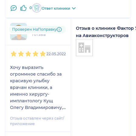
0
Ответ клиники
Отзыв о клинике Фактор
+7xxxxxxx39
Проверен НаПоправку
1 отзыв
на Авиаконструкторов
1
2
3
4
5
22.05.2022
Хочу выразить
огроммное спасибо за
красивую улыбку
врачам клиники, а
именно хирургу-
имплантологу Кущ
Олегу Владимировичу,
врачу ортопеду Гулян
Отзыв оставлен через сайт/
Ани Зориковне. А также
приложение
спасибо куратору
Аксане.