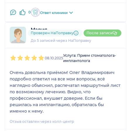
0
Ответ клиники
Мария
Проверен НаПоправку
После записи
2 отзыва
До 5 записей через НаПоправку
1
2
3
4
5
Услуга: Прием стоматолога-
08.10.2025
имплантолога
Очень довольна приёмом! Олег Владимирович
подробно ответил на все мои вопросы, всё
наглядно объяснил, распечатал маршрутный лист
по возможному лечению. Видно, что
профессионал, внушает доверие. Если бы
решилась на имплантацию, обратилась бы
именно к нему.
Отзыв оставлен через колл-центр