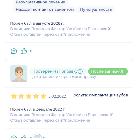
Результативное лечение
Находит контакт с пациентом
Пунктуальность
Прием был в августе 2026 г.
В клинике "Клиника Фактор Улыбки на Разъезжей"
Отзыв оставлен через сайт/приложение
0
795....@....ru
Проверен НаПоправку
После записи
До 5 записей через НаПоправку
1
2
3
4
5
Услуга: Имплантация зубов
15.02.2022
Прием был в феврале 2022 г.
В клинике "Клиника Фактор Улыбки на Варшавской"
Отзыв оставлен через сайт/приложение