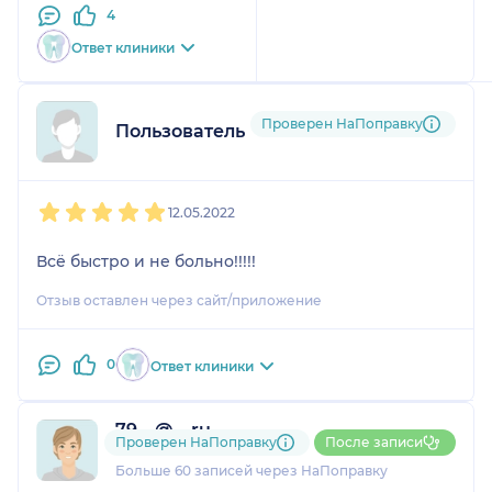
4
Ответ клиники
Проверен НаПоправку
Пользователь НаПоправку
1
2
3
4
5
12.05.2022
Всё быстро и не больно!!!!!
Отзыв оставлен через сайт/приложение
0
Ответ клиники
79....@....ru
Проверен НаПоправку
После записи
23 отзыва
Больше 60 записей через НаПоправку