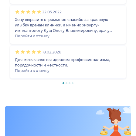
внушает доверие. Если бы решилась на имплантацию,
обратилась бы именно к нему.
22.05.2022
Хочу выразить огроммное спасибо за красивую
улыбку врачам клиники, а именно хирургу-
имплантологу Кущ Олегу Владимировичу, врачу
ортопеду Гулян Ани Зориковне. А также спасибо
Перейти к отзыву
куратору Аксане.
18.02.2026
Для меня является идеалом профессионализма,
порядочности и Честности.
Перейти к отзыву