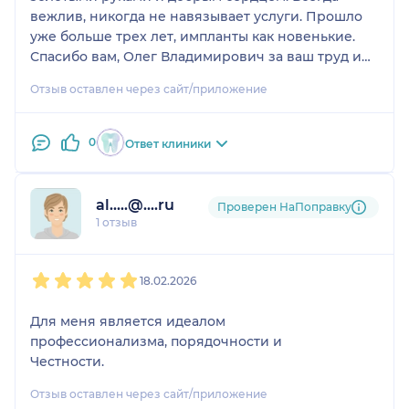
вежлив, никогда не навязывает услуги. Прошло
уже больше трех лет, импланты как новенькие.
Спасибо вам, Олег Владимирович за ваш труд и
чуткое отношение к пациентам!
Отзыв оставлен через сайт/приложение
0
Ответ клиники
al.....@....ru
Проверен НаПоправку
1 отзыв
1
2
3
4
5
18.02.2026
Для меня является идеалом
профессионализма, порядочности и
Честности.
Отзыв оставлен через сайт/приложение