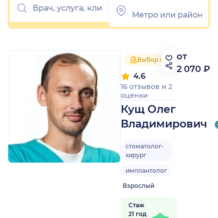
от
Выбор пациентов 2025
2 070 ₽
4.6
16 отзывов
и
2
оценки
Кущ Олег
Владимирович
стоматолог-
хирург
имплантолог
Взрослый
Стаж
21 год