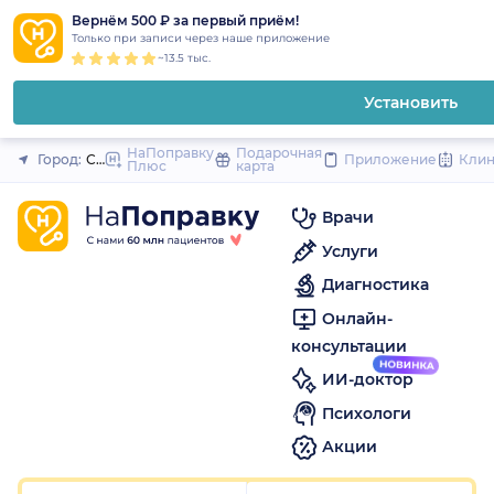
1
2
3
4
5
1
2
3
4
5
1
2
3
4
5
to
Вернём 500 ₽ за первый приём!
Закрыть
Только при записи через наше приложение
content
~13.5 тыс.
Установить
НаПоправку
Подарочная
Город:
Санкт-Петербург
Приложение
Кли
Плюс
карта
Врачи
Услуги
Диагностика
Онлайн-
консультации
ИИ-доктор
Психологи
Акции