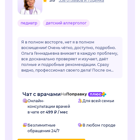
5.0
558 отзывов
и
1 оценка
педиатр
детский аллерголог
Я в полном восторге, нет я в полном
восхищении! Очень чётко, доступно, подробно.
Ольга Геннадьевна вникает в каждую проблему,
все досканально проверяет и изучает, даёт
полные и подробные рекомендации. Сразу
видно, профессионал своего дела! После он
лайн общения очень захотелось попасть на
очный приё...
Чат с врачами
Онлайн-
Для всей семьи
консультации врачей
в чате
от 499 ₽ / мес
Безлимитные
В любом городе
обращения 24/7