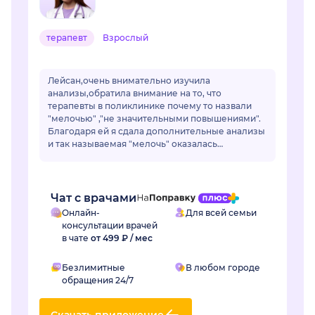
терапевт
Взрослый
Лейсан,очень внимательно изучила
анализы,обратила внимание на то, что
терапевты в поликлинике почему то назвали
"мелочью" ,"не значительными повышениями".
Благодаря ей я сдала дополнительные анализы
и так называемая "мелочь" оказалась
..сахарным диабетом.Лейсан,спасибо Вам
огромное! Если бы не Вы не...
Чат с врачами
Онлайн-
Для всей семьи
консультации врачей
в чате
от 499 ₽ / мес
Безлимитные
В любом городе
обращения 24/7