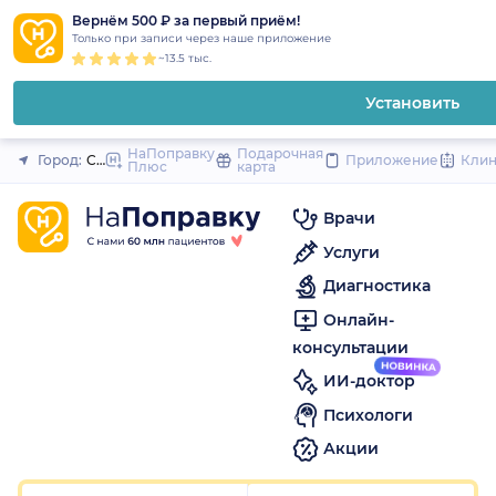
1
2
3
4
5
1
2
3
4
5
1
2
3
4
5
to
Вернём 500 ₽ за первый приём!
Закрыть
Только при записи через наше приложение
content
~13.5 тыс.
Установить
НаПоправку
Подарочная
Город:
Санкт-Петербург
Приложение
Кли
Плюс
карта
Врачи
Услуги
Диагностика
Онлайн-
консультации
ИИ-доктор
Психологи
Акции