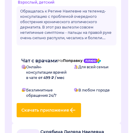
Взрослый, детский
Обращалась к Регине Наилевне на телемед-
консультацию с проблемой очередного
обострения хронического атопического
дерматита. В этот раз вылезли совсем
нетипичные симптомы - пальцы на правой руке
очень сильно распухли, чесались и болели.
Отек длился уже неделю и сильно мешал жить.
Регина Наилевна назн...
Чат с врачами
Онлайн-
Для всей семьи
консультации врачей
в чате
от 499 ₽ / мес
Безлимитные
В любом городе
обращения 24/7
Скачать приложение
Скрябина Диляра Наилевна