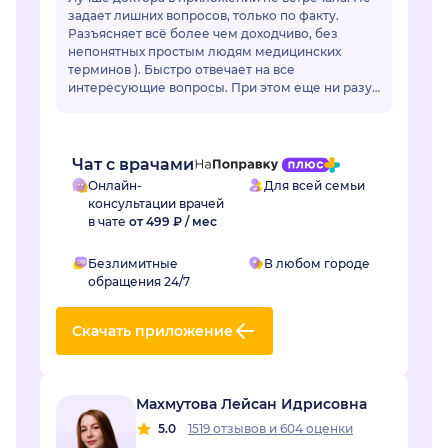
задает лишних вопросов, только по факту.
Разъясняет всё более чем доходчиво, без
непонятных простым людям медицинских
терминов ). Быстро отвечает на все
интересующие вопросы. При этом еще ни разу
ее советы не подвели. Действительно
грамотный специалист, зн...
Чат с врачами
Онлайн-
Для всей семьи
консультации врачей
в чате
от 499 ₽ / мес
Безлимитные
В любом городе
обращения 24/7
Скачать приложение
Махмутова Лейсан Идрисовна
5.0
1519 отзывов
и
604 оценки