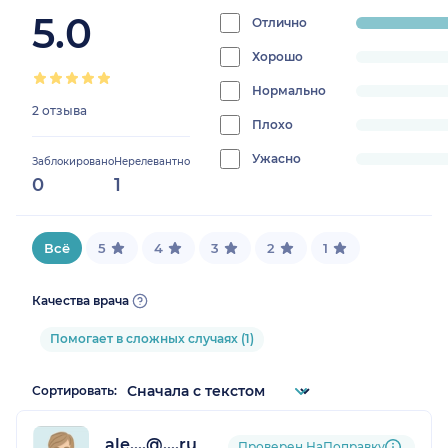
5.0
Отлично
progress:
100%
Хорошо
progress:
0%
Нормально
progress:
2 отзыва
0%
Плохо
progress:
0%
Ужасно
progress:
Заблокировано
Нерелевантно
0
1
0%
Всё
5
4
3
2
1
Качества врача
Помогает в сложных случаях (1)
Сортировать:
ale....@....ru
Проверен НаПоправку