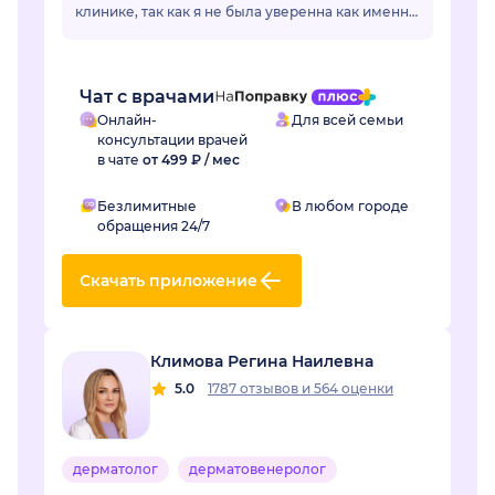
клинике, так как я не была уверенна как именно
называется необходимый мне анализ, да и во
многих клиниках название ан...
Чат с врачами
Онлайн-
Для всей семьи
консультации врачей
в чате
от 499 ₽ / мес
Безлимитные
В любом городе
обращения 24/7
Скачать приложение
Климова Регина Наилевна
5.0
1787 отзывов
и
564 оценки
дерматолог
дерматовенеролог