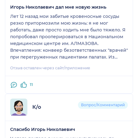
Игорь Николаевич дал мне новую жизнь
Лет 12 назад мои забитые кровеносные сосуды
резко притормозили мою жизнь: я не мог
работать, даже просто ходить мне было тяжело. Я
попробовал прооперироваться в Национальном
медицинском центре им. АЛМАЗОВА.
Впечатления: конвеер безответственных "врачей"
при перегруженных пациентами палатах. Из
центра Алмазова я вышел в худшем состоянии,
Отзыв оставлен через сайт/приложение
,чем зашел. Но слава Богу есть у нас на Руси
отличные прфессионалы- медики и, кроме того
внимательные и заботливые люди. Такие, как
11
Павел Евгеньевич из 31 больницы и Качанов
Игорь Николаевич из больницы Петра Великого.
Благодаря им я сейчас в 71 год живу полной
Вопрос/Комментарий
К/о
жизнью. Работаю, активно пашу на даче, рассекаю
на авто так, что вряд ли многие из Вас догонят, но
без аварий штрафов. Короче: Игорь Николаевич и
Спасибо Игорь Николаевич
Павел Евгеньевич - Вы дали мне много лет