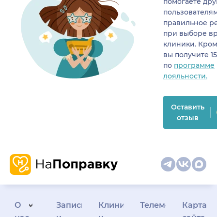
помогаете др
пользователя
правильное р
при выборе в
клиники. Кром
вы получите 1
по
программе
лояльности.
Оставить
отзыв
О
Запись
Клиникам
Телемедицина
Карта