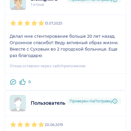
1 отзыв
1
2
3
4
5
13.07.2025
Делал мне стентирование больше 20 лет назад.
Огромное спасибо!! Веду активный образ жизни.
Вместе с Суховым во 2 городской больнице. Еще
раз благодарю
Отзыв оставлен через сайт/приложение
0
Проверен НаПоправку
Пользователь НаПоправку
1
2
3
4
5
20.06.2019