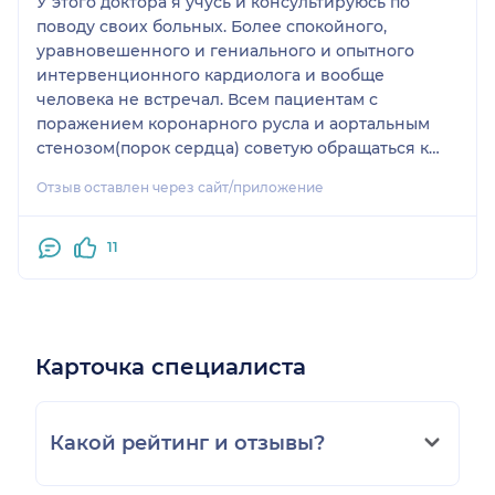
активной жизни. Спасибо Вам и храни Вас
У этого доктора я учусь и консультируюсь по
Господь.
поводу своих больных. Более спокойного,
уравновешенного и гениального и опытного
интервенционного кардиолога и вообще
человека не встречал. Всем пациентам с
поражением коронарного русла и аортальным
стенозом(порок сердца) советую обращаться к
нему. Это не реклама, а мое впечатление и
Отзыв оставлен через сайт/приложение
мнение, сложившееся о человеке за время моего
обучения. Спасибо Игорь Николаевич!
11
Карточка специалиста
Какой рейтинг и отзывы?