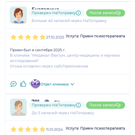
помощь была оказана,
Екатерина
психотерапевт устроил
Проверен НаПоправку
После записи
5 отзывов
и
2 оценки
меня со всех сторон.
Больше 40 записей через НаПоправку
Клинику выбирала по
местоположению, а
1
2
3
4
5
Услуга: Прием психотерапевта
доктора - по дате записи,
27.10.2025
и в итоге эти факторы
удачно совпали. Прием
Прием был в сентябре 2025 г.
В клинике "Медикал Фактум, центр медицины и научных
прошел без проблем,
исследований"
несмотря на мое
Отзыв оставлен через сайт/приложение
небольшое опоздание.
1
Ответ клиники
791....@....ru
Проверен НаПоправку
После записи
1 оценка
До 5 записей через НаПоправку
1
2
3
4
5
Услуга: Прием психотерапевта
11.01.2024