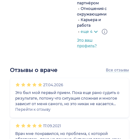
партнёром
Отношения с
окружающими
Карьера и
работа
еще 4
Это ваш
профиль?
Отзывы о враче
Все отзывы
1
2
3
4
5
1
2
3
4
5
27.04.2026
Это был мой первый прием. Пока еще рано судить о
результате, потому что ситуация сложная и многое
зависит от меня самого, но это никак не касается
компетентности врача. Вячеслав Юрьевич произвел
Перейти к отзыву
на меня позитивное впечатление.
17.09.2021
Врач мне понравился, но проблема, с которой