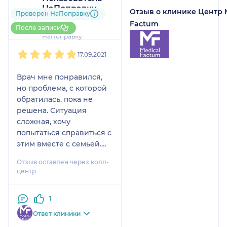
НаПоправку
Отзыв о клинике Центр 
Проверен НаПоправку
1 отзыв
Factum
До 5 записей через
После записи
НаПоправку
1
2
3
4
5
17.09.2021
Врач мне понравился,
но проблема, с которой
обратилась, пока не
решена. Ситуация
сложная, хочу
попытаться справиться с
этим вместе с семьей.
Считаю, что
Отзыв оставлен через колл-
профессионализм врача
центр
можно оценить на 5. На
первичном приеме
1
доктор был очень
внимателен и вежливо
Ответ клиники
разговаривал, да и