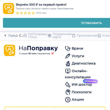
1
2
3
4
5
1
2
3
4
5
1
2
3
4
5
to
Вернём 500 ₽ за первый приём!
Закрыть
Только при записи через наше приложение
content
~13.5 тыс.
Установить
НаПоправку
Подарочная
Город:
Санкт-Петербург
Приложение
Кли
Плюс
карта
Врачи
Услуги
Диагностика
Онлайн-
консультации
ИИ-доктор
Психологи
Акции