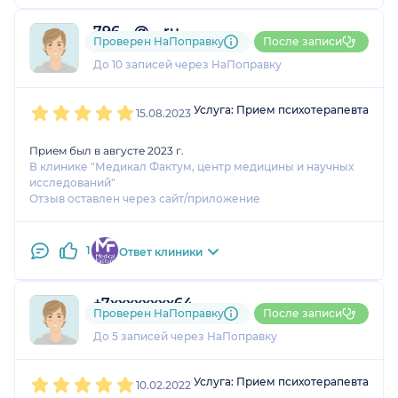
796....@....ru
Проверен НаПоправку
После записи
1 оценка
До 10 записей через НаПоправку
1
2
3
4
5
Услуга: Прием психотерапевта
15.08.2023
Прием был в августе 2023 г.
В клинике "Медикал Фактум, центр медицины и научных
исследований"
Отзыв оставлен через сайт/приложение
1
Ответ клиники
+7xxxxxxxx64
Проверен НаПоправку
После записи
1 оценка
До 5 записей через НаПоправку
1
2
3
4
5
Услуга: Прием психотерапевта
10.02.2022