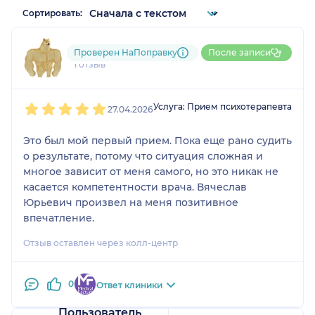
Сортировать:
Вячеслав
Проверен НаПоправку
После записи
1 отзыв
1
2
3
4
5
Услуга: Прием психотерапевта
27.04.2026
Это был мой первый прием. Пока еще рано судить
о результате, потому что ситуация сложная и
многое зависит от меня самого, но это никак не
касается компетентности врача. Вячеслав
Юрьевич произвел на меня позитивное
впечатление.
Отзыв оставлен через колл-центр
0
Ответ клиники
Пользователь