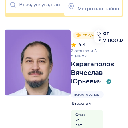
от
Есть ученая степень
7 000 ₽
4.4
2 отзыва
и
5
оценок
Карагаполов
Вячеслав
Юрьевич
психотерапевт
Взрослый
Стаж
25
лет