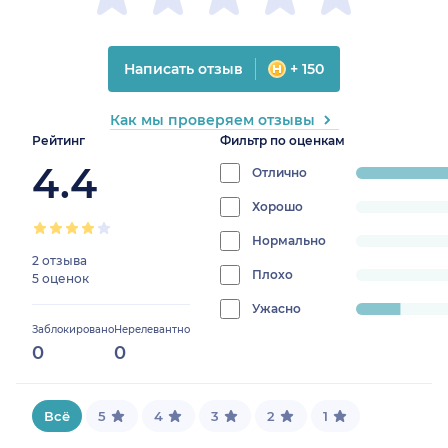
Написать отзыв
+ 150
Как мы проверяем отзывы
Рейтинг
Фильтр по оценкам
4.4
Отлично
progress:
85.714285714285
Хорошо
progress:
0%
Нормально
progress:
2 отзыва
0%
Плохо
progress:
5 оценок
0%
Ужасно
progress:
Заблокировано
Нерелевантно
14.285714285714285%
0
0
Всё
5
4
3
2
1