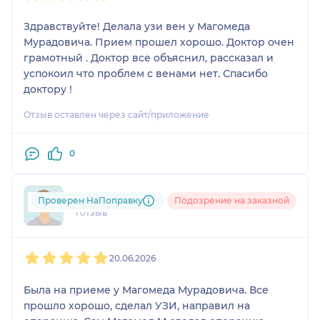
намного лучше, так же на днях мы делали
Здравствуйте! Делала узи вен у Магомеда
склеротерапию, визуально ноги стали лучше и
Мурадовича. Прием прошел хорошо. Доктор очен
так же проблемы с которыми я пришла, меня
грамотный . Доктор все объяснил, рассказал и
больше не беспокоят, за это я благодарна
успокоил что проблем с венами нет. Спасибо
доктору. Исмаилов Магомед Мурадович
доктору !
профессионал своего направления, очень рада
что повстречала именно его, спасибо за заботу и
Отзыв оставлен через сайт/приложение
внимание. Рекомендую данного доктора к
посещению. Точно поможет вам и ответит на все
0
вопросы
ism....@....ru
Проверен НаПоправку
Подозрение на заказной
1 отзыв
1
2
3
4
5
20.06.2026
Была на приеме у Магомеда Мурадовича. Все
прошло хорошо, сделал УЗИ, направил на