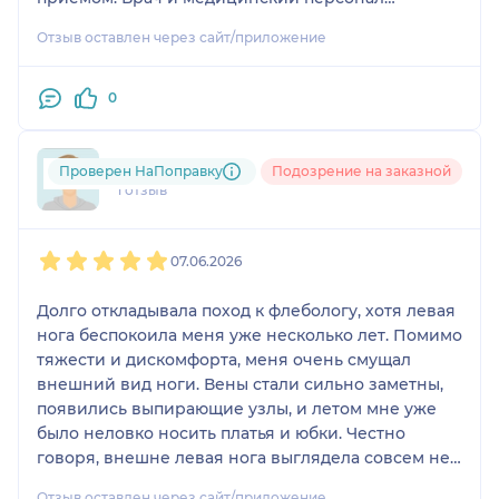
профессионалы своего дела. Буду рекомендовать
Отзыв оставлен через сайт/приложение
Магомеда Мурадовича!
0
mam....@....ru
Проверен НаПоправку
Подозрение на заказной
1 отзыв
1
2
3
4
5
07.06.2026
Долго откладывала поход к флебологу, хотя левая
нога беспокоила меня уже несколько лет. Помимо
тяжести и дискомфорта, меня очень смущал
внешний вид ноги. Вены стали сильно заметны,
появились выпирающие узлы, и летом мне уже
было неловко носить платья и юбки. Честно
говоря, внешне левая нога выглядела совсем не
так, как хотелось бы молодой женщине.
Отзыв оставлен через сайт/приложение