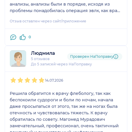
анализы, анализы были в порядке, исходя из
проблемы понадобилась операция эвлк, как врач
объяснил это прижигание, назначили дату
Отзыв оставлен через сайт/приложение
операции и я сделала её сегодня 25.07.2026,
операция проходила безболезненно, врач
интересовался моим самочувствие с самого
0
начала лечерия, всегда спрашивал как я себя
чувствую, очень внимательный и замечательный,
Людмила
специалист своего дела, так же у меня есть
Проверен НаПоправку
5 отзывов
сосудистые сеточки их в процессе будет
До 5 записей через НаПоправку
закрывать склеротерапией, врач супер, я
1
2
3
4
5
рекомендую его к посещению, если хотите
14.07.2026
максимум заботы и внимания, благодарю его за
хорошую работу
Решила обратится к врачу флебологу, так как
беспокоили судороги и боли по ночам, начала
даже просыпаться от этого, так же на ногах была
отечность и чувствовалась тяжесть. К врачу
обратилась по совету. Магомед Мурадович
замечательный, профессионал, очень тактичный