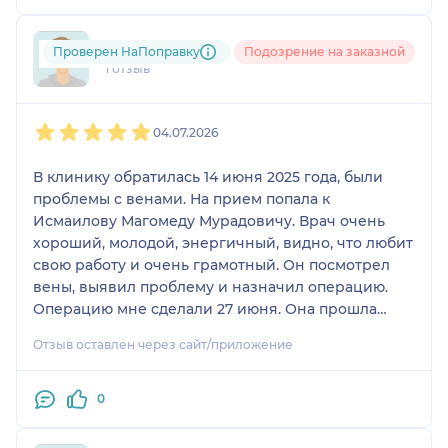
+7xxxxxxxx19
Проверен НаПоправку
Подозрение на заказной
1 отзыв
1
2
3
4
5
04.07.2026
В клинику обратилась 14 июня 2025 года, были
проблемы с венами. На прием попала к
Исмаилову Магомеду Мурадовичу. Врач очень
хороший, молодой, энергичный, видно, что любит
свою работу и очень грамотный. Он посмотрел
вены, выявил проблему и назначил операцию.
Операцию мне сделали 27 июня. Она прошла
очень хорошо, спокойно, быстро.
Отзыв оставлен через сайт/приложение
Профессиональное отношение, боли не было.
После операции чувствую себя хорошо, я
благодарна врачу.
0