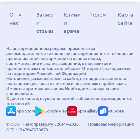
О
Запись
Клиникам
Телемедицина
Карта
нас
и
и
сайта
отзывы
врачам
На информационном ресурсе применяются
рекомендательные технологии (информационные технологии
предоставления информации на основе сбора,
систематизации и анализа сведений, относящихся к
предпочтениям пользователей сети "Интернет", находящихся
на территории Российской Федерации)
Материалы, размещённые на сайте, не предназначены для
постановки диагноза и лечения и не заменяют приём врача.
Имеются противопоказания. Необходима консультация
специалиста.
О деятельности, осуществляемой в области информационных
технологий
App Store
Google Play
AppGallery
RuStore
© ООО «НаПоправку.Ру», 2014—2026.
Правовая информация
ОГРН: 1147847038679