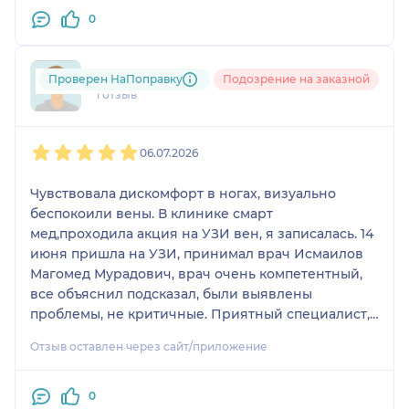
0
+7xxxxxxxx64
Проверен НаПоправку
Подозрение на заказной
1 отзыв
1
2
3
4
5
06.07.2026
Чувствовала дискомфорт в ногах, визуально
беспокоили вены. В клинике смарт
мед,проходила акция на УЗИ вен, я записалась. 14
июня пришла на УЗИ, принимал врач Исмаилов
Магомед Мурадович, врач очень компетентный,
все объяснил подсказал, были выявлены
проблемы, не критичные. Приятный специалист,
приемом осталась очень довольна, если будет
Отзыв оставлен через сайт/приложение
еще что то беспокоить, обязательно обращусь к
нему.
0