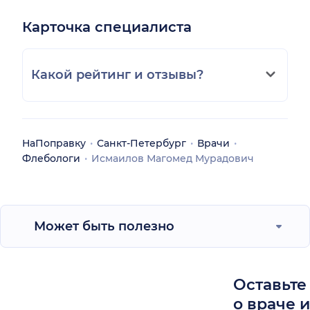
рекомендовать доктора!
уделяемые мне. Пусть
Карточка специалиста
успех вам сопутствует
всегда и во всем! Также
хочу поблагодарить
Какой рейтинг и отзывы?
кабинет физиотерапии,
Лапустина Евгения
Михайловича и Надиру
за их внимательное
доброе отношение к
НаПоправку
Санкт-Петербург
Врачи
пациентам. Здоровья
Флебологи
Исмаилов Магомед Мурадович
вам и благополучия!
Может быть полезно
Оставьте
о враче 