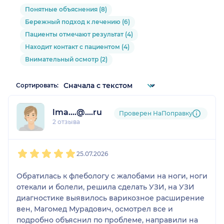
Понятные объяснения (8)
Бережный подход к лечению (6)
Пациенты отмечают результат (4)
Находит контакт с пациентом (4)
Внимательный осмотр (2)
Сортировать:
lma....@....ru
Проверен НаПоправку
2 отзыва
1
2
3
4
5
25.07.2026
Обратилась к флебологу с жалобами на ноги, ноги
отекали и болели, решила сделать УЗИ, на УЗИ
диагностике выявилось варикозное расширение
вен, Магомед Мурадович, осмотрел все и
подробно объяснил по проблеме, направили на