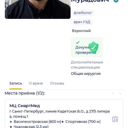
флеболог
врач УЗД
Взрослый
Документы
проверены
Дополнительные
специализации:
Общая хирургия
Запись
О враче
Отзывы
Места приёма (1/2):
МЦ СмартМед
г Санкт-Петербург, линия Кадетская В.О., д 27/5 литера
а, помещ 1
Василеостровская (600 м)
Спортивная (700 м)
Чкаловская (2.3 км)