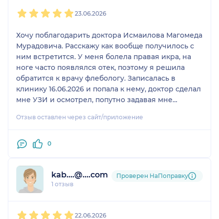
1
2
3
4
5
довольна лечением и рекомендую врача.
23.06.2026
Хочу поблагодарить доктора Исмаилова Магомеда
Мурадовича. Расскажу как вообще получилось с
ним встретится. У меня болела правая икра, на
ноге часто появлялся отек, поэтому я решила
обратится к врачу флебологу. Записалась в
клинику 16.06.2026 и попала к нему, доктор сделал
мне УЗИ и осмотрел, попутно задавая мне
вопросы. Магомед Мурадович был очень
Отзыв оставлен через сайт/приложение
внимателен и заботлив, медленно объяснял в
чем проблема, что происходит у меня с венами.
На правой ноге у меня были варикозные узлы,
0
после всех обследований и сдачи анализов мне
назначили день операции 19.06.2026. Операция
kab....@....com
прошла безболезненно, это очень важно,
Проверен НаПоправку
1 отзыв
реабилитация так же была не долгая, врач всегда
интересуется моим состоянием, дает
1
2
3
4
5
рекомендации. Сегодня я пришла на
22.06.2026
контрольный прием, сейчас мое состояние