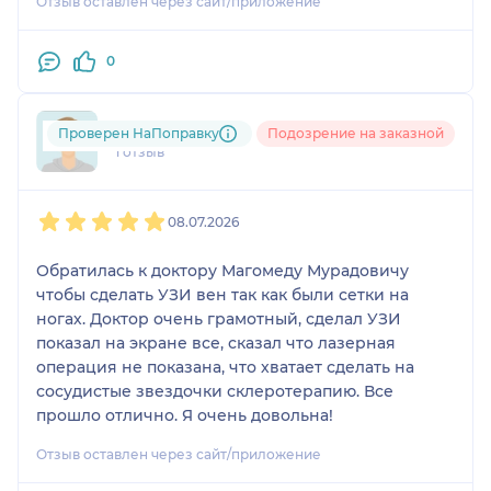
Отзыв оставлен через сайт/приложение
же посоветовал мне сделать склеротерапию так
рада что попала именно к нему благодарю его за
как есть сосудистые сеточки. В остальном все в
всю проделанную работу
порядке. Спасибо большое за прием, специалист
0
хороший и доступно объясняет и показывает,
рекомендую к посещению
tat....@....com
Проверен НаПоправку
Подозрение на заказной
1 отзыв
1
2
3
4
5
08.07.2026
Обратилась к доктору Магомеду Мурадовичу
чтобы сделать УЗИ вен так как были сетки на
ногах. Доктор очень грамотный, сделал УЗИ
показал на экране все, сказал что лазерная
операция не показана, что хватает сделать на
сосудистые звездочки склеротерапию. Все
прошло отлично. Я очень довольна!
Отзыв оставлен через сайт/приложение