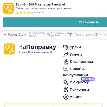
1
2
3
4
5
1
2
3
4
5
1
2
3
4
5
to
Вернём 500 ₽ за первый приём!
Закрыть
Только при записи через наше приложение
content
~13.5 тыс.
Установить
НаПоправку
Подарочная
Город:
Санкт-Петербург
Приложение
Кли
Плюс
карта
Врачи
Услуги
Диагностика
Онлайн-
консультации
ИИ-доктор
Психологи
Акции