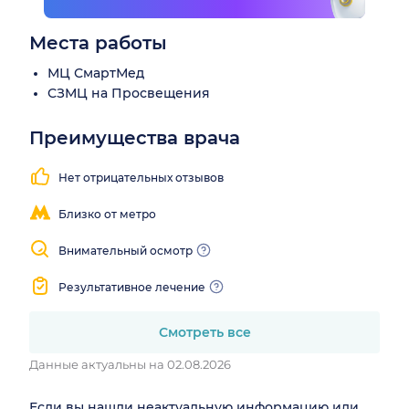
Места работы
МЦ СмартМед
СЗМЦ на Просвещения
Преимущества врача
Бережный
Находит
Понятные
подход к
контакт с
объяснения
Нет отрицательных отзывов
лечению
пациентом
Близко от метро
Внимательный осмотр
Результативное лечение
Смотреть все
Данные актуальны на 02.08.2026
Если вы нашли неактуальную информацию или