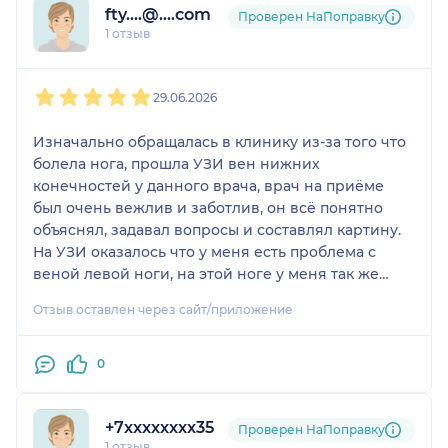
fty....@....com
Проверен НаПоправку
1 отзыв
1
2
3
4
5
29.06.2026
Изначально обращалась в клинику из-за того что
болела нога, прошла УЗИ вен нижних
конечностей у данного врача, врач на приёме
был очень вежлив и заботлив, он всё понятно
объяснял, задавал вопросы и составлял картину.
На УЗИ оказалось что у меня есть проблема с
веной левой ноги, на этой ноге у меня так же
были сосудистый сеточки уже давно и иногда
Отзыв оставлен через сайт/приложение
беспокоили отёки. После осмотра и консультации,
врач дал мне рекомендации и номер телефона
для связи, так же направил на анализы.
0
Посмотрел анализы, доктор назначил мне дату
операции, которая помогла мне избавиться от
+7xxxxxxxx35
этой проблемы, на ноге сейчас у меня остались
Проверен НаПоправку
1 отзыв