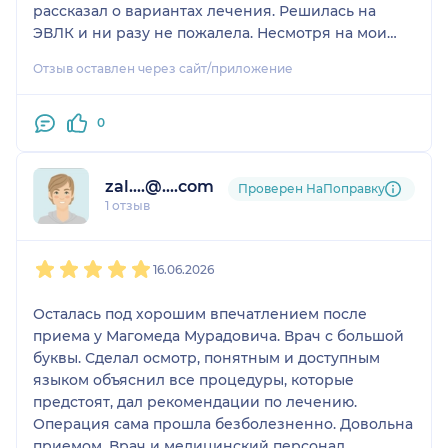
рассказал о вариантах лечения. Решилась на
ЭВЛК и ни разу не пожалела. Несмотря на мои
переживания, процедура прошла легко,
Отзыв оставлен через сайт/приложение
комфортно и практически безболезненно.
Магомед Мурадович постоянно поддерживал и
интересовался моим самочувствием.
0
Сейчас выпирающих вен нет, тяжесть и отёки
полностью ушли. Очень довольна результатом и
zal....@....com
благодарна Магомеду Мурадовичу за
Проверен НаПоправку
1 отзыв
профессионализм, внимательное отношение и
заботу!
1
2
3
4
5
16.06.2026
Осталась под хорошим впечатлением после
приема у Магомеда Мурадовича. Врач с большой
буквы. Сделал осмотр, понятным и доступным
языком объяснил все процедуры, которые
предстоят, дал рекомендации по лечению.
Операция сама прошла безболезненно. Довольна
приемом. Врач и медицинский персонал