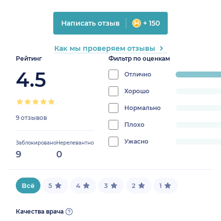
Написать отзыв
+ 150
Как мы проверяем отзывы
Рейтинг
Фильтр по оценкам
4.5
Отлично
progress:
100%
Хорошо
progress:
0%
Нормально
progress:
9 отзывов
0%
Плохо
progress:
0%
Ужасно
progress:
Заблокировано
Нерелевантно
9
0
0%
Всё
5
4
3
2
1
Качества врача