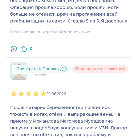
операцию. Сам Магомед М сделал операцию.
Операция прошла хорошо. Боли прошли, ноги
больше не отекают. Врач на протяжении всей
реабилитации на связи. Ставлю 5 из 5. Я довольна
Отзыв оставлен через сайт/приложение
0
tkh....@....ru
Проверен НаПоправку
Подозрение на заказной
1 отзыв
1
2
3
4
5
19.06.2026
После четырёх беременностей появились
тяжесть в ногах, отёки и выпирающие вены. На
приёме у Исмаилова Магомеда Мурадовича
получила подробную консультацию и УЗИ. Доктор
всё понятно объяснил, показал проблему и