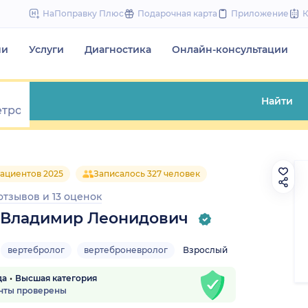
to
НаПоправку Плюс
Подарочная карта
Приложение
content
чи
Услуги
Диагностика
Онлайн-консультации
Найти
ациентов 2025
Записалось 327 человек
 отзывов
и
13 оценок
 Владимир Леонидович
вертебролог
вертеброневролог
Взрослый
да
Высшая категория
нты проверены