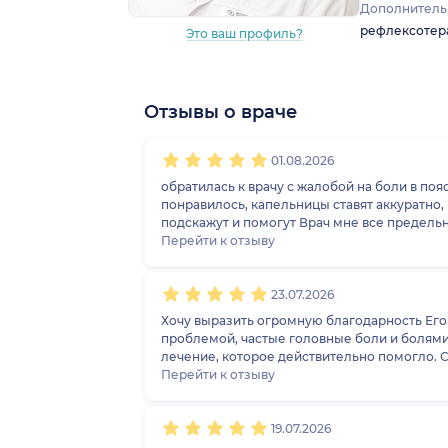
Дополнитель
рефлексотер
Это ваш профиль?
Отзывы о враче
1
2
3
4
5
1
2
3
4
5
1
2
3
4
5
1
2
3
4
5
01.08.2026
обратилась к врачу с жалобой на боли в поясн
понравилось, капельницы ставят аккуратно,
подскажут и помогут Врач мне все предельно понятно разъяснил, отправил на сдачу определенных анализов и мрт Рекомендую данную клинику и именно
этого врача.
Перейти к отзыву
23.07.2026
Хочу выразить огромную благодарность Его
проблемой, частые головные боли и болями в спине. Врач внимательно выслушал, назначил только необходимые анализы и подобрал эффективное
лечение, которое действительно помогло. 
Перейти к отзыву
19.07.2026