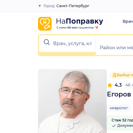
1
2
3
4
5
1
2
3
4
5
Город:
Санкт-Петербург
Закрыть
Вра
Выбор п
4.3
46
Егоров
невролог
Стаж 52 го
Докуме