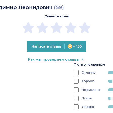
адимир Леонидович
(59)
Оцените врача
Написать отзыв
+ 150
Как мы проверяем отзывы
Фильтр по оценкам
Отлично
progress:
74.5762711
Хорошо
progress:
5.084745762711865%
Нормально
progress:
6.779661016949152%
Плохо
progress:
3.389830508474576%
Ужасно
progress: