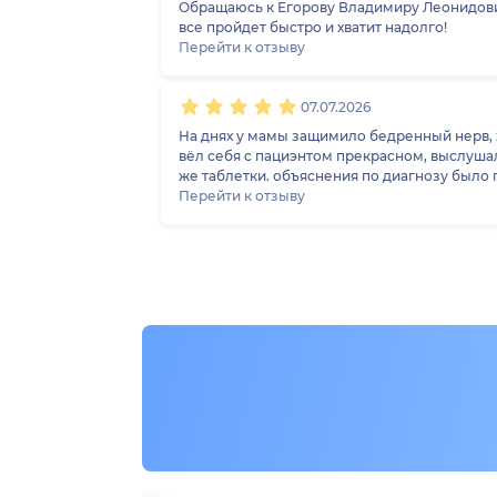
Обращаюсь к Егорову Владимиру Леонидовичу
все пройдет быстро и хватит надолго!
Перейти к отзыву
07.07.2026
На днях у мамы защимило бедренный нерв, х
вёл себя с пациэнтом прекрасном, выслушал
же таблетки. объяснения по диагнозу было подробным.Общ
всем знакомым. Доктор очень хороший!
Перейти к отзыву