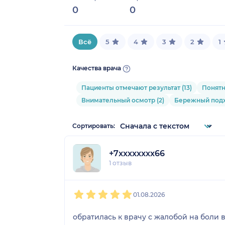
0
0
Всё
5
4
3
2
1
Качества врача
Пациенты отмечают результат (13)
Понятн
Внимательный осмотр (2)
Бережный подхо
Сортировать:
+7xxxxxxxx66
1 отзыв
1
2
3
4
5
01.08.2026
обратилась к врачу с жалобой на боли 