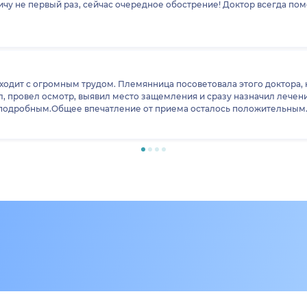
 не первый раз, сейчас очередное обострение! Доктор всегда помог
одит с огромным трудом. Племянница посоветовала этого доктора, к
, провел осмотр, выявил место защемления и сразу назначил лечени
ее впечатление от приема осталось положительным. обязательно порекомендую данного врач