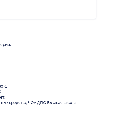
гории.
ВЭК;
.
ет;
ртных средств», ЧОУ ДПО Высшая школа