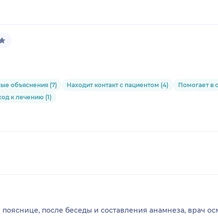
10.16949152542373%
ые объяснения (7)
Находит контакт с пациентом (4)
Помогает в 
д к лечению (1)
в пояснице, после беседы и составления анамнеза, врач о