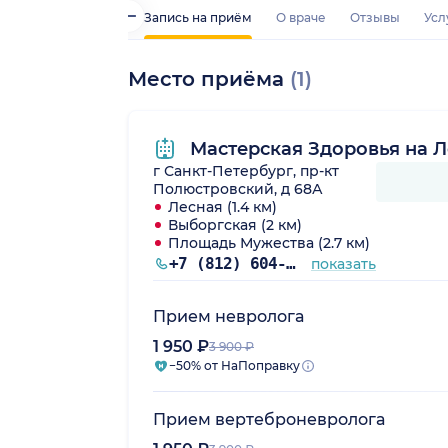
Запись на приём
О враче
Отзывы
Усл
Место приёма
(1)
Мастерская Здоровья на 
г Санкт-Петербург, пр-кт
Полюстровский, д 68А
Лесная (1.4 км)
Выборгская (2 км)
Площадь Мужества (2.7 км)
+7 (812) 604-21-75
показать
Прием невролога
1 950 ₽
3 900 ₽
−50% от НаПоправку
Прием вертеброневролога