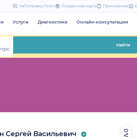
to
НаПоправку Плюс
Подарочная карта
Приложение
content
чи
Услуги
Диагностика
Онлайн-консультации
Найти
н Сергей Васильевич