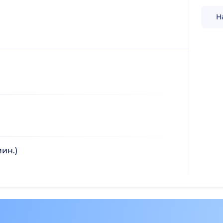
Н
ин.)