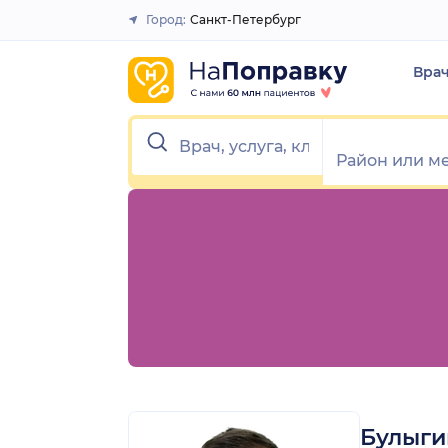
1
2
3
4
5
Город:
Санкт-Петербург
Закрыть
Вра
Булыги