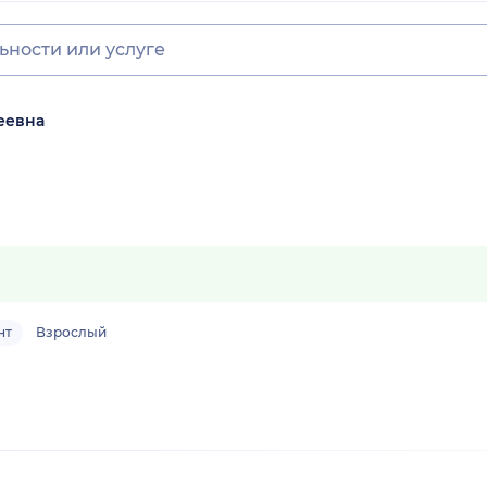
еевна
нт
Взрослый