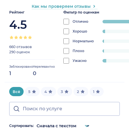
Как мы проверяем отзывы
Рейтинг
Фильтр по оценкам
4.5
Отлично
progress:
89.4625922023
Хорошо
progress:
2.9504741833508956%
Нормально
progress:
660 отзывов
1.7913593256059008%
Плохо
progress:
290 оценок
1.5806111696522658%
Ужасно
progress:
Заблокировано
Нерелевантно
4.214963119072708%
1
0
Всё
5
4
3
2
1
Сортировать: