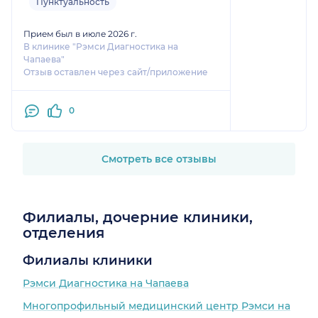
Пунктуальность
ноги кладут подушку. МРТ провели
быстро, диск отдали сразу же,
Прием был в июле 2026 г.
описание пришло на почту в
В клинике "Рэмси Диагностика на
Чапаева"
течение пары часов. Если нужна
Отзыв оставлен через сайт/приложение
диагностика, однозначно
рекомендую и клинику, и врача.
0
Смотреть все отзывы
Филиалы, дочерние клиники,
отделения
Филиалы клиники
Рэмси Диагностика на Чапаева
Многопрофильный медицинский центр Рэмси на