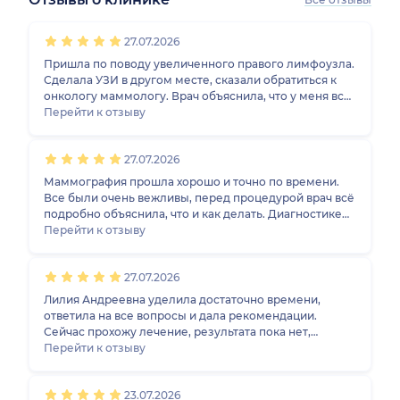
1
2
3
4
5
1
2
3
4
5
1
2
3
4
5
1
2
3
4
5
27.07.2026
Пришла по поводу увеличенного правого лимфоузла.
Сделала УЗИ в другом месте, сказали обратиться к
онкологу маммологу. Врач объяснила, что у меня все
в порядке и переживать не стоит. Внимательно
Перейти к отзыву
осмотрела, ознакомилась с моими жалобами и
изучила данные ультразвукового исследования.
27.07.2026
Впервые была у онколога, и все прошло
замечательно. Спасибо большое.
Маммография прошла хорошо и точно по времени.
Все были очень вежливы, перед процедурой врач всё
подробно объяснила, что и как делать. Диагностике
уделили достаточно времени.
Перейти к отзыву
27.07.2026
Лилия Андреевна уделила достаточно времени,
ответила на все вопросы и дала рекомендации.
Сейчас прохожу лечение, результата пока нет,
дальше будет повторный приём.
Перейти к отзыву
23.07.2026