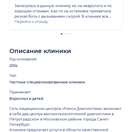
Записалась в данную клинику из-за невролога и по
хорошим отзывам. Как-то на остановке прихватила
резкая боль с вызыванием скорой. В клинике все
чисто, быстро оформили. Есть большая парковка. По
Перейти к отзыву
доктору делала отдельный отзыв. Касательно
клиники, то точно могу ее рекомендовать. Есть и
анализы , которые дают скидку, если обратишься в
этот же месяц, по-моему так.
Описание клиники
Год основания
2014
Тип
Частные специализированные клиники
Принимает
Взрослых и детей
Сеть медицинских центров «Рэмси Диагностика» включает
в себя два центра высокотехнологичной диагностики в
Петроградском и Московском районе города Санкт-
Петербург.
Клиника предлагает услуги в области качественной