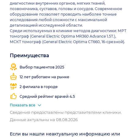
диагностики внутренних органов, мягких тканей,
позвоночника, суставов, головы и сосудов. Современное
оборудование позволяет проводить наиболее точные
исследования любой сложности с максимальной
детализацией исследуемой области.
Среди используемых в клинике методов диагностики: МРТ
томограф (General Electric Optima MR360 Advance 1.5T.),
МСКТ томограф (General Electric Optima CT660, 16-срезной).
Преимущества
Записалось
Мгновенная
Есть
Есть
9 608
запись
МРТ
КТ
Выбор пациентов 2025
человек
12 лет работаем на рынке
2 филиала в городе
Средний рейтинг врачей 4.5
Показать все
Сведения предоставлены представителями клиники.
Данные актуальны на 08.08.2026
Если вы нашли неактуальную информацию или