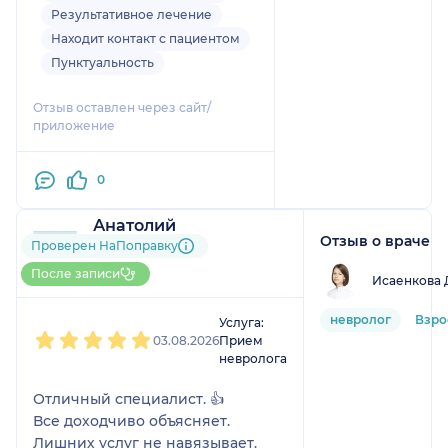
очень доброжелательно. .
Результативное лечение
Назначил лечение. Врач
Находит контакт с пациентом
очень грамотный. Начала
Пунктуальность
принимать назначенные
препараты. Самочувствие
Отзыв оставлен через сайт/
улучшилось. Очень рада, что
приложение
попала к этому врачу.
Спасибо огромное доктору¡!!
0
Анатолий
Отзыв о враче
5 отзывов
и
2 оценки
Проверен НаПоправку
Больше 15 записей через
После записи
Исаенкова 
НаПоправку
1
2
3
4
5
невролог
Взро
Услуга:
03.08.2026
Прием
невролога
Отличный специалист. 👍
Все доходчиво объясняет.
Лишних услуг не навязывает.