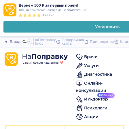
1
2
3
4
5
1
2
3
4
5
1
2
3
4
5
to
Вернём 500 ₽ за первый приём!
Закрыть
Только при записи через наше приложение
content
~13.5 тыс.
Установить
НаПоправку
Подарочная
Город:
Санкт-Петербург
Приложение
Кли
Плюс
карта
Врачи
Услуги
Диагностика
Онлайн-
консультации
ИИ-доктор
Психологи
Акции