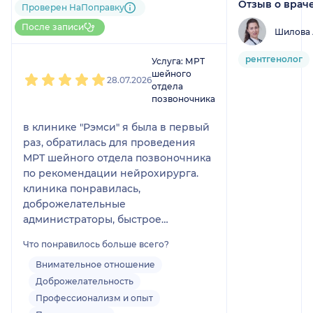
Отзыв о врач
17 отзывов
Проверен НаПоправку
Больше 20 записей через
После записи
Шилова 
НаПоправку
1
2
3
4
5
рентгенолог
Услуга: МРТ
шейного
28.07.2026
отдела
позвоночника
в клинике "Рэмси" я была в первый
раз, обратилась для проведения
МРТ шейного отдела позвоночника
по рекомендации нейрохирурга.
клиника понравилась,
доброжелательные
администраторы, быстрое
оформление, удобная зона
Что понравилось больше всего?
ожидания, в клинике чисто и
хороший ремонт. В кабинете МРТ
Внимательное отношение
удобная раздевалка, врач
Доброжелательность
вежливый и внимательный. Во
Профессионализм и опыт
время процедуры для удобства под