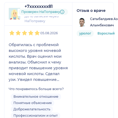
+7xxxxxxxx81
Отзыв о враче
3 отзыва
Проверен НаПоправку
До 10 записей через
Сатыбалдиев Аз
НаПоправку
Алымбекович
1
2
3
4
5
05.08.2026
уролог
Взрослый
Обратилась с проблемой
высокого уровня мочевой
кислоты. Врач оценил мои
анализы. Объяснил к чему
приводит повышение уровня
мочевой кислоты. Сделал
узи. Увидел повышение
газообразования в
Что понравилось больше всего?
кишечнике, которое
приводило в сдавливанию
Внимательное отношение
внутренних органов.. Дал
Понятные объяснения
рекомендации. Назначил
Доброжелательность
лечение.Прием проходил
Профессионализм и опыт