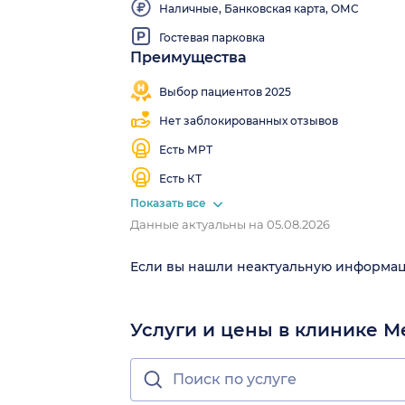
Наличные, Банковская карта, ОМС
Гостевая парковка
Преимущества
Близко
Работаем
Узкопрофильная
от
все
клиника
Выбор пациентов 2025
метро
выходные
Нет заблокированных отзывов
Есть МРТ
Есть КТ
Показать все
Данные актуальны на 05.08.2026
Если вы нашли неактуальную информа
Услуги и цены в клинике 