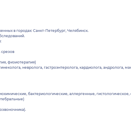
енных в городах: Санкт-Петербург, Челябинск.
обследований.
:
lliance 64 срезов
пия, физиотерапия)
гинеколога, невролога, гастроэнтеролога, кардиолога, андролога, м
охимические, бактериологические, аллергенные, гистологическое, 
ртебральные)
озвоночника).