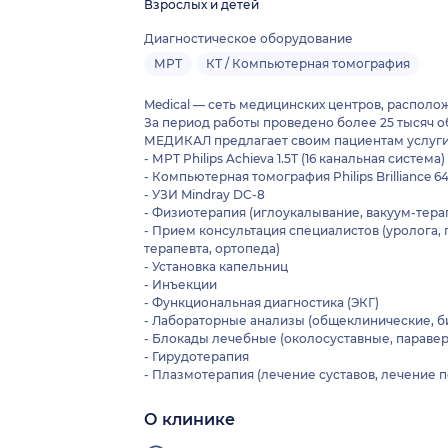
Взрослых и детей
Диагностическое оборудование
МРТ
КТ / Компьютерная томография
Medical — сеть медицинских центров, располож
За период работы проведено более 25 тысяч 
МЕДИКАЛ предлагает своим пациентам услуги
- МРТ Philips Achieva 1.5T (16 канальная система)
- Компьютерная томография Philips Bri
- УЗИ Mindray DC-8
- Физиотерапия (иглоукалывание, вакуум-тера
- Прием консультация специалистов (уролога, 
терапевта, ортопеда)
- Установка капельниц
- Инъекции
- Функциональная диагностика (ЭКГ)
- Лабораторные анализы (общеклинические, би
- Блокады лечебные (околосуставные, параве
- Гирудотерапия
- Плазмотерапия (лечение суставов, лечение п
О клинике