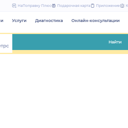
to
НаПоправку Плюс
Подарочная карта
Приложение
content
чи
Услуги
Диагностика
Онлайн-консультации
Найти