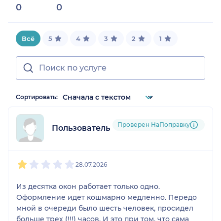
0
0
Всё
5
4
3
2
1
Сортировать:
Проверен НаПоправку
Пользователь НаПоправку
1
2
3
4
5
28.07.2026
Из десятка окон работает только одно.
Оформление идет кошмарно медленно. Передо
мной в очереди было шесть человек, просидел
больше трех (!!!) часов. И это при том, что сама