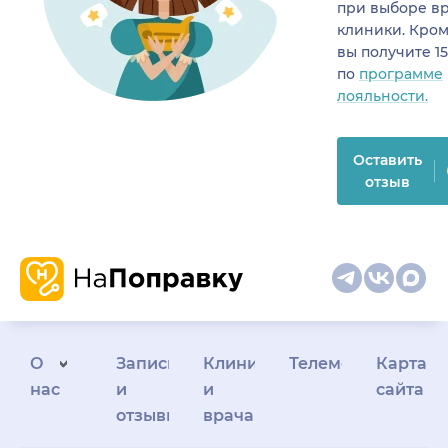
при выборе в
клиники. Кром
вы получите 1
по
программе
лояльности.
Оставить
отзыв
О
Запись
Клиникам
Телемедицина
Карта
нас
и
и
сайта
отзывы
врачам