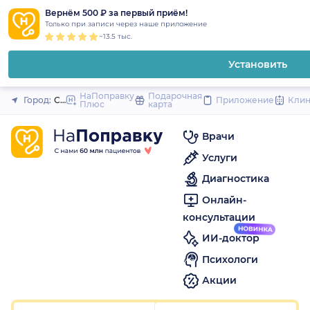
1
2
3
4
5
1
2
3
4
5
1
2
3
4
5
to
Вернём 500 ₽ за первый приём!
Закрыть
Только при записи через наше приложение
content
~13.5 тыс.
Установить
НаПоправку
Подарочная
Город:
Санкт-Петербург
Приложение
Кли
Плюс
карта
Врачи
Услуги
Диагностика
Онлайн-
консультации
ИИ-доктор
Психологи
Акции