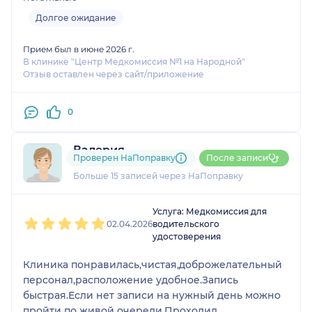
Долгое ожидание
Прием был в июне 2026 г.
В клинике "Центр Медкомиссия №1 на Народной"
Отзыв оставлен через сайт/приложение
0
Валерия
Проверен НаПоправку
После записи
9 отзывов
Больше 15 записей через НаПоправку
1
2
3
4
5
Услуга: Медкомиссия для
02.04.2026
водительского
удостоверения
Клиника понравилась,чистая,доброжелательный
персонал,расположение удобное.Запись
быстрая.Если нет записи на нужный день можно
пройти по живой очереди.Проходил