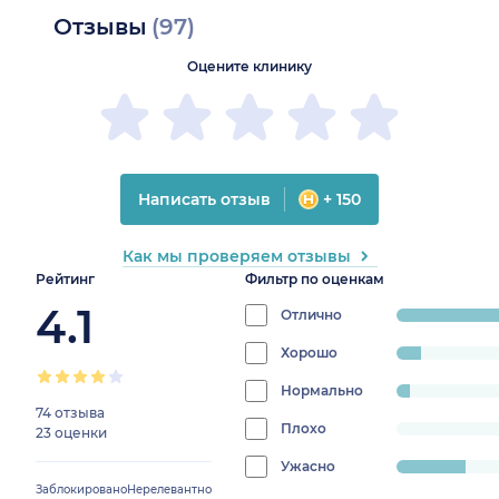
Отзывы
(97)
Оцените клинику
Написать отзыв
+ 150
Как мы проверяем отзывы
Рейтинг
Фильтр по оценкам
4.1
Отлично
progress:
68.04123711340206%
Хорошо
progress:
7.216494845360824%
Нормально
progress:
74 отзыва
4.123711340206185%
Плохо
progress:
23 оценки
0%
Ужасно
progress:
Заблокировано
Нерелевантно
20.618556701030926%