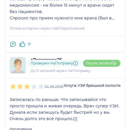
медкомиссия - не более 15 минут и врачи сидят
без пациентов.
Спросил про прием нужного мне врача (был в
воскресенье): только будни, до 19.00. Прихожу в
Отзыв оставлен через сайт/приложение
понедельник: врачи только до 17.45. Перед этим
снова просидел в очереди больше 30 минут.
Не рекомендую. Единственное достоинство
0
центра: близко от дома.
+7xxxxxxxx25
Проверен НаПоправку
После записи
2 отзыва
До 5 записей через НаПоправку
1
2
3
4
5
Услуга: УЗИ брюшной полости
24.06.2026
Записалась по раньше. Что записывайся что
просто пришла и живая очередь. Врач супер УЗИ.
Думала если запишусь будет быстрей но у вы.
Очень долго это всё прошло.(((
Негативные