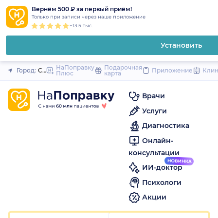
1
2
3
4
5
1
2
3
4
5
1
2
3
4
5
to
Вернём 500 ₽ за первый приём!
Закрыть
Только при записи через наше приложение
content
~13.5 тыс.
Установить
НаПоправку
Подарочная
Город:
Санкт-Петербург
Приложение
Кли
Плюс
карта
Врачи
Услуги
Диагностика
Онлайн-
консультации
ИИ-доктор
Психологи
Акции