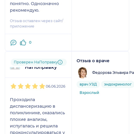
понятно. Однозначно
рекомендую всем этого
рекомендую.
врача!
Отзыв оставлен через сайт/
приложение
0
Отзыв о враче
Пользователь
Проверен НаПоправку
НаПоправку
Федорова Эльвира Р
1
2
3
4
5
врач УЗД
эндокринолог
06.06.2026
Взрослый
Проходила
диспансеризацию в
поликлинике, оказались
плохие анализы,
испугалась и решила
проконсультироваться у