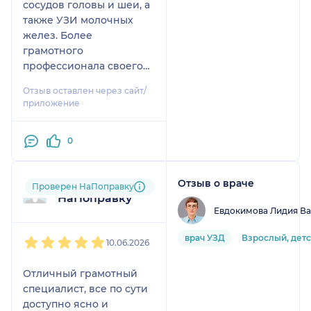
сосудов головы и шеи, а
также УЗИ молочных
желез. Более
грамотного
профессионала своего
дела, мне не
Отзыв оставлен через сайт/
приходилось встречать!
приложение
Внимательно, тщательно
проводит исследование,
0
понятно обьясняет. И на
ряду с высоким
профессионализмом, у
Отзыв о враче
Пользователь
Проверен НаПоправку
нее потрясающие
НаПоправку
человеческие качества,
Евдокимова Лидия В
уходишь не только с
1
2
3
4
5
протоколом
врач УЗД
Взрослый, дет
10.06.2026
качественного
иследования, но и с
Отличный грамотный
ощущением, что нашел
специалист, все по сути
друга!
доступно ясно и
Однозначно