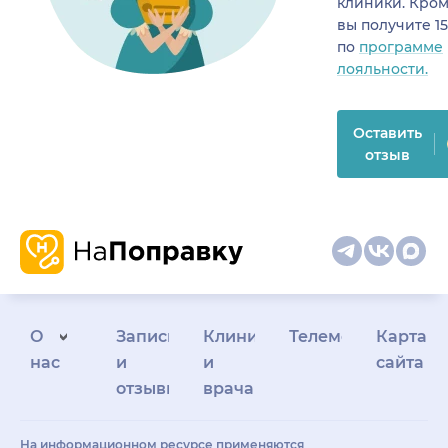
клиники. Кром
вы получите 1
по
программе
лояльности.
Оставить
отзыв
О
Запись
Клиникам
Телемедицина
Карта
нас
и
и
сайта
отзывы
врачам
На информационном ресурсе применяются