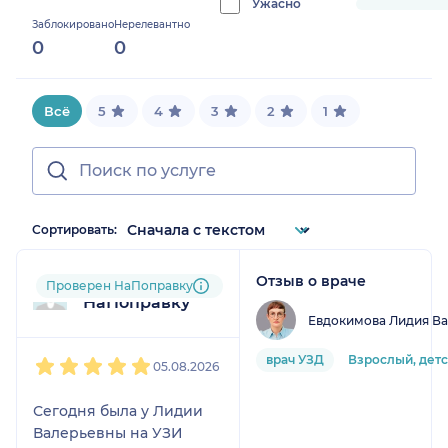
Ужасно
progress:
Заблокировано
Нерелевантно
0%
0
0
Всё
5
4
3
2
1
Сортировать:
Отзыв о враче
Пользователь
Проверен НаПоправку
НаПоправку
Евдокимова Лидия В
1
2
3
4
5
врач УЗД
Взрослый, дет
05.08.2026
Сегодня была у Лидии
Валерьевны на УЗИ