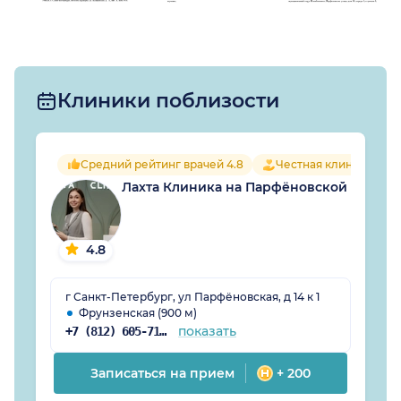
обратная связь,
огромная благодарность
от меня моему теперь
уже врачу, низкий
поклон за работу
Клиники поблизости
которую ведёт врач, я
быстро иду на поправку
ура)))
Средний рейтинг врачей 4.8
Честная клиника
Лахта Клиника на Парфёновской
4.8
г Санкт-Петербург, ул Парфёновская, д 14 к 1
Фрунзенская (900 м)
показать
+7 (812) 605-71-43
Записаться на прием
+ 200