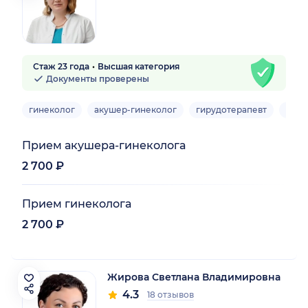
Стаж 23 года
Высшая категория
Документы проверены
гинеколог
акушер-гинеколог
гирудотерапевт
врач
Прием акушера-гинеколога
2 700 ₽
Прием гинеколога
2 700 ₽
Жирова Светлана Владимировна
4.3
18 отзывов