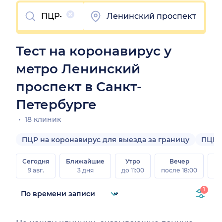
Очистить
Ленинский проспект
Тест на коронавирус у
метро Ленинский
проспект в Санкт-
Петербурге
18 клиник
ПЦР на коронавирус для выезда за границу
ПЦР-
Сегодня
Ближайшие
Утро
Вечер
В
9 авг.
3 дня
до 11:00
после 18:00
8 а
1