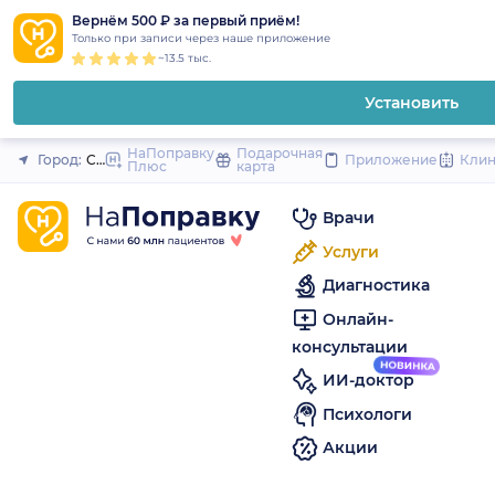
1
2
3
4
5
to
Вернём 500 ₽ за первый приём!
Закрыть
Только при записи через наше приложение
content
~13.5 тыс.
Установить
НаПоправку
Подарочная
Город:
Санкт-Петербург
Приложение
Кли
Плюс
карта
Врачи
Услуги
Диагностика
Онлайн-
консультации
ИИ-доктор
Психологи
Акции