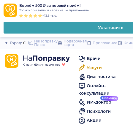
1
2
3
4
5
to
Вернём 500 ₽ за первый приём!
Закрыть
Только при записи через наше приложение
content
~13.5 тыс.
Установить
НаПоправку
Подарочная
Город:
Санкт-Петербург
Приложение
Кли
Плюс
карта
Врачи
Услуги
Диагностика
Онлайн-
консультации
ИИ-доктор
Психологи
Акции