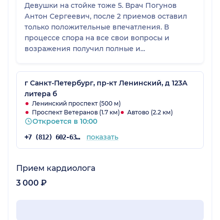
Девушки на стойке тоже 5. Врач Погунов
Антон Сергеевич, после 2 приемов оставил
только положительные впечатления. В
процессе спора на все свои вопросы и
возражения получил полные и
профессиональные ответы. Сейчас прохожу
лечение, медсестры
клиентоориентиртванностью не отличаются.
г Санкт-Петербург, пр-кт Ленинский, д 123А
Это немного портит ощущения от клиники.
литера б
Ленинский проспект (500 м)
Проспект Ветеранов (1.7 км)
Автово (2.2 км)
Откроется в 10:00
показать
+7 (812) 602-63-59
Прием кардиолога
3 000 ₽