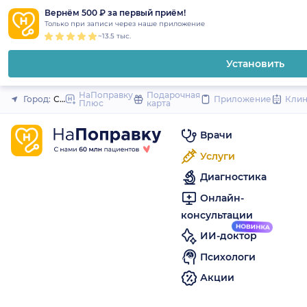
1
2
3
4
5
to
Вернём 500 ₽ за первый приём!
Закрыть
Только при записи через наше приложение
content
~13.5 тыс.
Установить
НаПоправку
Подарочная
Город:
Санкт-Петербург
Приложение
Кли
Плюс
карта
Врачи
Услуги
Диагностика
Онлайн-
консультации
ИИ-доктор
Психологи
Акции