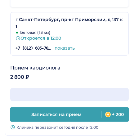
расширенно(даже о которых я не
слышала).Еще раз огромное спасибо всему
персоналу
г Санкт-Петербург, пр-кт Приморский, д 137 к
1
Беговая (1.3 км)
Откроется в 12:00
показать
+7 (812) 605-70-35
Прием кардиолога
2 800 ₽
Записаться на прием
+ 200
Клиника перезвонит сегодня после 12:00