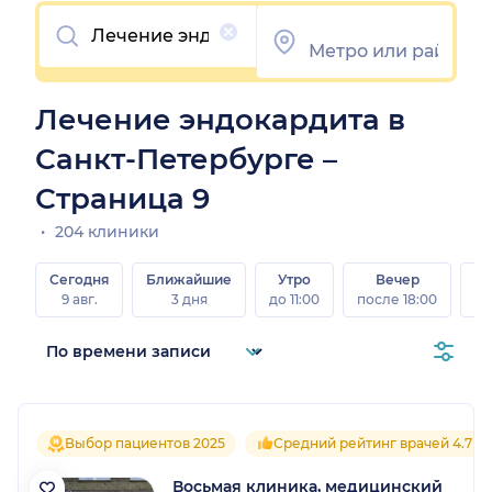
Очистить
Лечение эндокардита в
Санкт-Петербурге –
Страница 9
204 клиники
Сегодня
Ближайшие
Утро
Вечер
В
9 авг.
3 дня
до 11:00
после 18:00
8 а
Выбор пациентов 2025
Средний рейтинг врачей 4.7
Восьмая клиника, медицинский