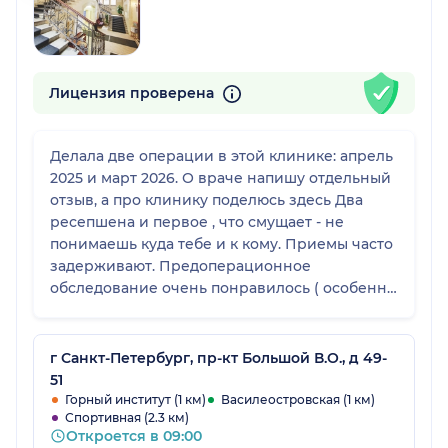
Лицензия проверена
Делала две операции в этой клинике: апрель
2025 и март 2026. О враче напишу отдельный
отзыв, а про клинику поделюсь здесь Два
ресепшена и первое , что смущает - не
понимаешь куда тебе и к кому. Приемы часто
задерживают. Предоперационное
обследование очень понравилось ( особенно
врач Дука, который делал узи нижних
конечностей) Медсестры на операционном
отделении просто ангелы, все милые,
г Санкт-Петербург, пр-кт Большой В.О., д 49-
приветливые и заботливые. В последний раз
51
мне очень понравилась медсестра Ольга,
Горный институт (1 км)
Василеостровская (1 км)
Спортивная (2.3 км)
заботливая и внимательная Кормят вкусно, в
Откроется в 09:00
палате чисто Будьте готовы к различным