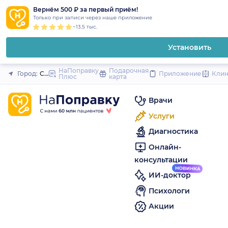
1
2
3
4
5
to
Вернём 500 ₽ за первый приём!
Закрыть
Только при записи через наше приложение
content
~13.5 тыс.
Установить
НаПоправку
Подарочная
Город:
Санкт-Петербург
Приложение
Кли
Плюс
карта
Врачи
Услуги
Диагностика
Онлайн-
консультации
ИИ-доктор
Психологи
Акции