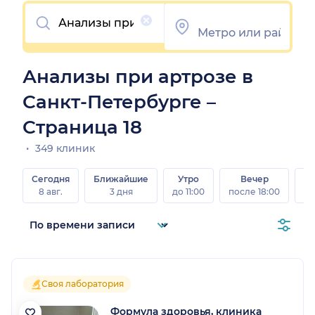
Очистить
Анализы при артрозе в
Санкт-Петербурге –
Страница 18
349 клиник
Сегодня
Ближайшие
Утро
Вечер
В
8 авг.
3 дня
до 11:00
после 18:00
8 а
Своя лаборатория
Формула здоровья, клиника