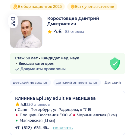
Выбор пациентов 2025
Есть ученая степень
Коростовцев Дмитрий
Дмитриевич
4.6
83 отзыва
Стаж 30 лет
Кандидат мед. наук
Высшая категория
Документы проверены
детский невролог
детский эпилептолог
Детский
Клиника Epi Jay adult на Радищева
4.8
330 отзывов
г Санкт-Петербург, ул Радищева, д 17-19
Площадь Восстания (900 м)
Чернышевская (1 км)
Маяковская (1.1 км)
показать
+7 (812) 634-40-31