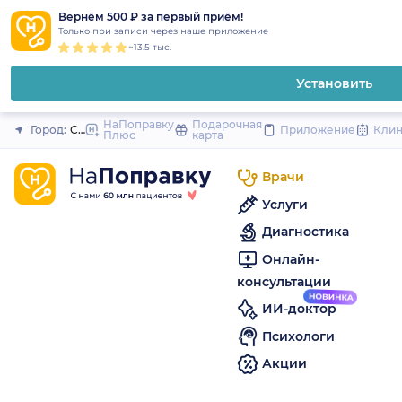
1
2
3
4
5
to
Вернём 500 ₽ за первый приём!
Закрыть
Только при записи через наше приложение
content
~13.5 тыс.
Установить
НаПоправку
Подарочная
Город:
Санкт-Петербург
Приложение
Кли
Плюс
карта
Врачи
Услуги
Диагностика
Онлайн-
консультации
ИИ-доктор
Психологи
Акции