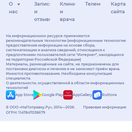
О
Запись
Клиникам
Телемедицина
Карта
нас
и
и
сайта
отзывы
врачам
На информационном ресурсе применяются
рекомендательные технологии (информационные технологии
предоставления информации на основе сбора,
систематизации и анализа сведений, относящихся к
предпочтениям пользователей сети "Интернет", находящихся
на территории Российской Федерации)
Материалы, размещённые на сайте, не предназначены для
постановки диагноза и лечения и не заменяют приём врача.
Имеются противопоказания. Необходима консультация
специалиста.
О деятельности, осуществляемой в области информационных
технологий
App Store
Google Play
AppGallery
RuStore
© ООО «НаПоправку.Ру», 2014—2026.
Правовая информация
ОГРН: 1147847038679