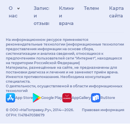
О
Запись
Клиникам
Телемедицина
Карта
нас
и
и
сайта
отзывы
врачам
На информационном ресурсе применяются
рекомендательные технологии (информационные технологии
предоставления информации на основе сбора,
систематизации и анализа сведений, относящихся к
предпочтениям пользователей сети "Интернет", находящихся
на территории Российской Федерации)
Материалы, размещённые на сайте, не предназначены для
постановки диагноза и лечения и не заменяют приём врача.
Имеются противопоказания. Необходима консультация
специалиста.
О деятельности, осуществляемой в области информационных
технологий
App Store
Google Play
AppGallery
RuStore
© ООО «НаПоправку.Ру», 2014—2026.
Правовая информация
ОГРН: 1147847038679