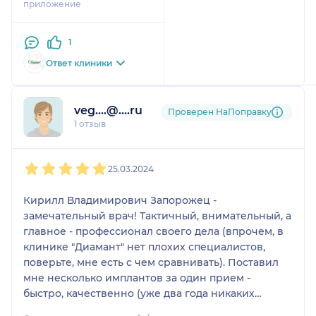
приложение
В понедельник к
вечеру приехал. Уже и
1
зуб не так болел, но
мешал.
Ответ клиники
"Диамант" недалеко от
Поклонной горы.
Небольшое помещение,
veg....@....ru
Проверен НаПоправку
уютненько так, бахилы,
1 отзыв
диванчик, стойка
регистратора, дверь в
1
2
3
4
5
кабинет врача. Все
25.03.2024
улыбаются, всё мило.
Приехал раньше
Кирилл Владимирович Запорожец -
времени, но доктор
замечательный врач! Тактичный, внимательный, а
принял сразу. Кирилл
главное - профессионал своего дела (впрочем, в
Владимирович
клинике "Диамант" нет плохих специалистов,
Запорожец. Сделал
поверьте, мне есть с чем сравнивать). Поставил
укол, почти сразу и
мне несколько имплантов за один прием -
удалил зуб. Больно не
быстро, качественно (уже два года никаких
было. Поговорили о
проблем)., безболезненно. Кирилл