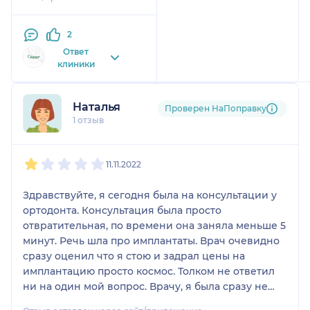
имплантолога
Запорожца Кирилла
2
Владимирвича .Делал
у него импланты
Ответ
клиники
нижней челюсти ,
перед лечением ,все
подробно объяснил
Наталья
Проверен НаПоправку
рассказал про план
1 отзыв
лечения. Импланты
установил быстро и
1
2
3
4
5
безболезненно , весь
11.11.2022
период заживления
всегда спрашивал как
Здравствуйте, я сегодня была на консультации у
себя чувствую и
ортодонта. Консультация была просто
просил приходить на
отвратительная, по времени она заняла меньше 5
осмотр ,при чем за
минут. Речь шла про имплантаты. Врач очевидно
осмотр денег клиника
сразу оценил что я стою и задрал цены на
не брала , честно
имплантацию просто космос. Толком не ответил
говоря был приятно
ни на один мой вопрос. Врачу, я была сразу не
удивлен .Коронки по
интересна как пациент. И вот за такую жуткую
цвету подобрал прям в