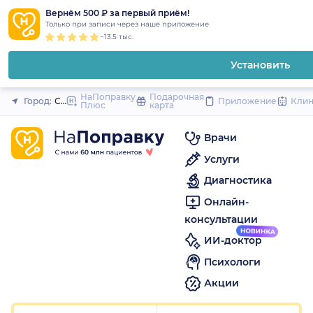
1
2
3
4
5
1
2
3
4
5
1
2
3
4
5
to
Вернём 500 ₽ за первый приём!
Закрыть
Только при записи через наше приложение
content
~13.5 тыс.
Установить
НаПоправку
Подарочная
Город:
Санкт-Петербург
Приложение
Кли
Плюс
карта
Врачи
Услуги
Диагностика
Онлайн-
консультации
ИИ-доктор
Психологи
Акции