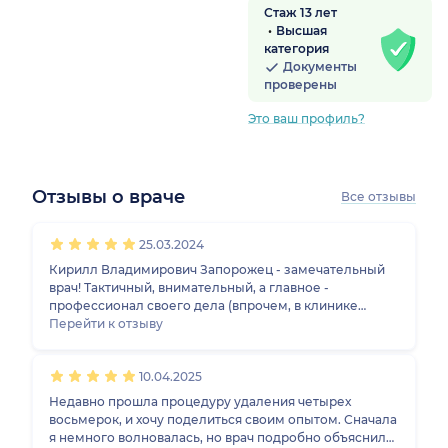
Стаж 13 лет
Высшая
категория
Документы
проверены
Это ваш профиль?
Отзывы о враче
Все отзывы
1
2
3
4
5
1
2
3
4
5
1
2
3
4
5
1
2
3
4
5
25.03.2024
Кирилл Владимирович Запорожец - замечательный
врач! Тактичный, внимательный, а главное -
профессионал своего дела (впрочем, в клинике
"Диамант" нет плохих специалистов, поверьте, мне
Перейти к отзыву
есть с чем сравнивать). Поставил мне несколько
имплантов за один прием - быстро, качественно (уже
10.04.2025
два года никаких проблем)., безболезненно. Кирилл
Владимирович. спасибо вам большое и дальнейших
Недавно прошла процедуру удаления четырех
успехов в работе. Теперь я знаю, кого могу смело
восьмерок, и хочу поделиться своим опытом. Сначала
рекомендовать своим друзьям и знакомым.
я немного волновалась, но врач подробно объяснил