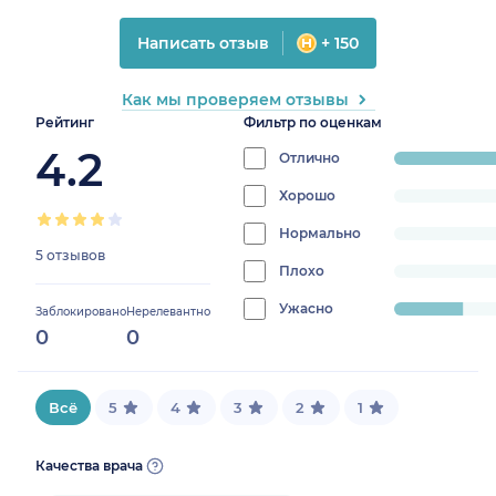
Написать отзыв
+ 150
Как мы проверяем отзывы
Рейтинг
Фильтр по оценкам
4.2
Отлично
progress:
80%
Хорошо
progress:
0%
Нормально
progress:
5 отзывов
0%
Плохо
progress:
0%
Ужасно
progress:
Заблокировано
Нерелевантно
0
0
20%
Всё
5
4
3
2
1
Качества врача