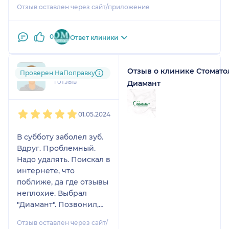
Отзыв оставлен через сайт/приложение
полостью рта и обезболивающим средствам.
Первые пару дней было немного дискомфортно,
но с каждым днем становилось лучше.
0
Ответ клиники
Персонал клиники был очень внимателен. В
целом, я осталась довольна результатом и
рекомендую эту процедуру тем, кто сталкивается
Отзыв о клинике Стомато
agp....@....su
Проверен НаПоправку
с подобной проблемой.
1 отзыв
Диамант
1
2
3
4
5
01.05.2024
В субботу заболел зуб.
Вдруг. Проблемный.
Надо удалять. Поискал в
интернете, что
поближе, да где отзывы
неплохие. Выбрал
"Диамант". Позвонил,
записался. На
Отзыв оставлен через сайт/
понедельник.