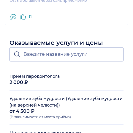
Отзыв оставлен через сайт/приложение
консультацию, с меня еще содрали деньги. Дела
цвет моих зубов
не в том, что жалко денег. Я просто не понимаю ,
,тепепь даже не
за что я заплатила. НЕ РЕКОМЕНДУЮ данную
11
отличить )
клинику в отношении ортодонтии!!"!
Оказываемые услуги и цены
Прием пародонтолога
2 000 ₽
Удаление зуба мудрости (Удаление зуба мудрости
(на верхней челюсти))
от 4 500 ₽
(В зависимости от места приёма)
Металлокерамические коронки