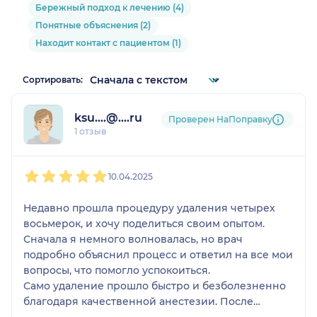
Бережный подход к лечению (4)
Понятные объяснения (2)
Находит контакт с пациентом (1)
Сортировать:
ksu....@....ru
Проверен НаПоправку
1 отзыв
1
2
3
4
5
10.04.2025
Недавно прошла процедуру удаления четырех
восьмерок, и хочу поделиться своим опытом.
Сначала я немного волновалась, но врач
подробно объяснил процесс и ответил на все мои
вопросы, что помогло успокоиться.
Само удаление прошло быстро и безболезненно
благодаря качественной анестезии. После
процедуры мне дали рекомендации по уходу за