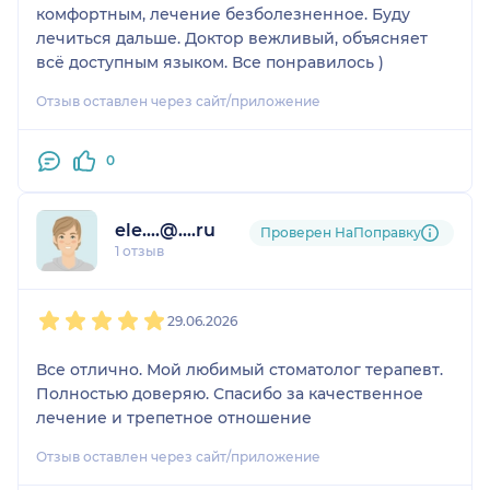
комфортным, лечение безболезненное. Буду
лечиться дальше. Доктор вежливый, объясняет
всё доступным языком. Все понравилось )
Отзыв оставлен через сайт/приложение
0
ele....@....ru
Проверен НаПоправку
1 отзыв
1
2
3
4
5
29.06.2026
Все отлично. Мой любимый стоматолог терапевт.
Полностью доверяю. Спасибо за качественное
лечение и трепетное отношение
Отзыв оставлен через сайт/приложение