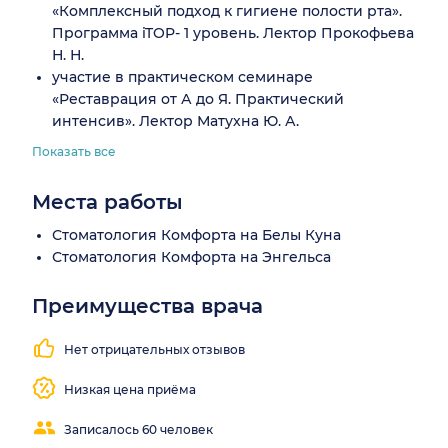
«Комплексный подход к гигиене полости рта».
Программа iTOP- 1 уровень. Лектор Прокофьева
Н. Н.
участие в практическом семинаре
«Реставрация от А до Я. Практический
интенсив». Лектор Матухна Ю. А.
Показать все
Места работы
Стоматология Комфорта на Белы Куна
Стоматология Комфорта на Энгельса
Преимущества врача
Бережный
Понятные
подход к
объяснения
Нет отрицательных отзывов
лечению
Низкая цена приёма
Записалось 60 человек