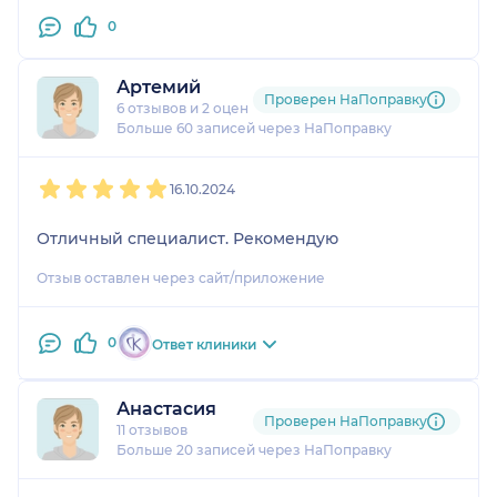
дискомфорта после чистки зубов и вовсе нет!
0
Воздуха Зульфигаровна, спасибо вам огромное за
вашу работу, я снова приду к вам и еще не один
раз!
Артемий
Проверен НаПоправку
6 отзывов
и
2 оценки
Больше 60 записей через НаПоправку
1
2
3
4
5
16.10.2024
Отличный специалист. Рекомендую
Отзыв оставлен через сайт/приложение
0
Ответ клиники
Анастасия
Проверен НаПоправку
11 отзывов
Больше 20 записей через НаПоправку
1
2
3
4
5