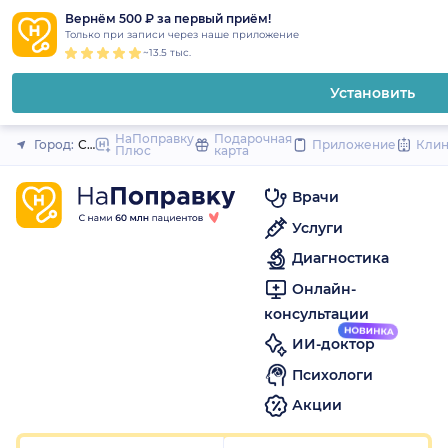
1
2
3
4
5
1
2
3
4
5
1
2
3
4
5
to
Вернём 500 ₽ за первый приём!
Закрыть
Только при записи через наше приложение
content
~13.5 тыс.
Установить
НаПоправку
Подарочная
Город:
Санкт-Петербург
Приложение
Кли
Плюс
карта
Врачи
Услуги
Диагностика
Онлайн-
консультации
ИИ-доктор
Психологи
Акции