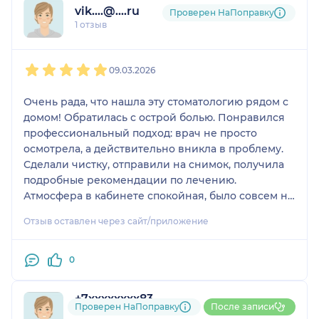
vik....@....ru
Проверен НаПоправку
1 отзыв
1
2
3
4
5
09.03.2026
Очень рада, что нашла эту стоматологию рядом с
домом! Обратилась с острой болью. Понравился
профессиональный подход: врач не просто
осмотрела, а действительно вникла в проблему.
Сделали чистку, отправили на снимок, получила
подробные рекомендации по лечению.
Атмосфера в кабинете спокойная, было совсем не
страшно. Большое спасибо!
Отзыв оставлен через сайт/приложение
0
+7xxxxxxxx83
Проверен НаПоправку
После записи
1 отзыв