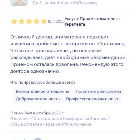
До 5 записей через НаПоправку
1
2
3
4
5
Услуга: Прием стоматолога-
15.11.2025
терапевта
Отличный доктор, внимательно подходит
изучению проблемы с которыми вы обратились.
Четко все проговаривает, по полочкам
раскладывает, даёт необходимые рекомендации.
Приемом осталась довольна. Рекомендую этого
доктора однозначно.
Что понравилось больше всего?
Внимательное отношение
Понятные объяснения
Доброжелательность
Профессионализм и опыт
Прием был в ноябре 2025 г.
В клинике "Стоматология Комфорта на Энгельса"
Отзыв оставлен через сайт/приложение