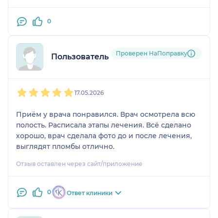
0
Проверен НаПоправку
Пользователь НаПоправку
1
2
3
4
5
17.05.2026
Приём у врача понравился. Врач осмотрела всю
полость. Расписала этапы лечения. Всё сделано
хорошо, врач сделала фото до и после лечения,
выглядят пломбы отлично.
Отзыв оставлен через сайт/приложение
0
Ответ клиники