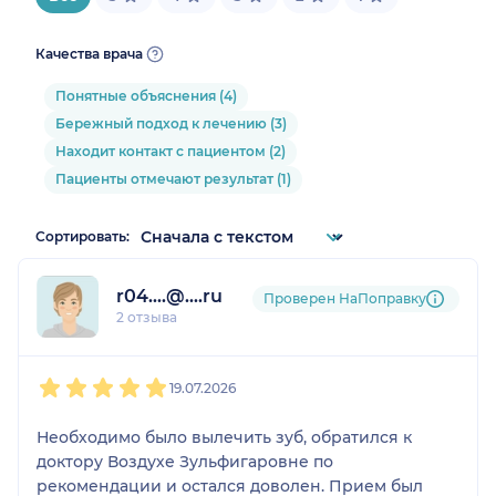
Качества врача
Понятные объяснения (4)
Бережный подход к лечению (3)
Находит контакт с пациентом (2)
Пациенты отмечают результат (1)
Сортировать:
r04....@....ru
Проверен НаПоправку
2 отзыва
1
2
3
4
5
19.07.2026
Необходимо было вылечить зуб, обратился к
доктору Воздухе Зульфигаровне по
рекомендации и остался доволен. Прием был