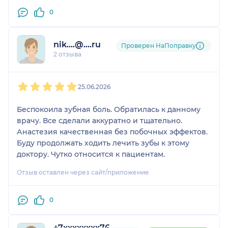
0
nik....@....ru
Проверен НаПоправку
2 отзыва
1
2
3
4
5
25.06.2026
Беспокоила зубная боль. Обратилась к данному
врачу. Все сделали аккуратно и тщательно.
Анастезия качественная без побочных эффектов.
Буду продолжать ходить лечить зубы к этому
доктору. Чутко относится к пациентам.
Отзыв оставлен через сайт/приложение
0
+7xxxxxxxx76