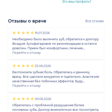
Это ваш профиль?
Отзывы о враче
Все отзывы
1
2
3
4
5
1
2
3
4
5
1
2
3
4
5
1
2
3
4
5
19.07.2026
Необходимо было вылечить зуб, обратился к доктору
Воздухе Зульфигаровне по рекомендации и остался
доволен. Прием был комфортным, лечение
безболезненное. Буду лечиться дальше. Доктор
Перейти к отзыву
вежливый, объясняет всё доступным языком. Все
понравилось )
25.06.2026
Беспокоила зубная боль. Обратилась к данному
врачу. Все сделали аккуратно и тщательно. Анастезия
качественная без побочных эффектов. Буду
продолжать ходить лечить зубы к этому доктору.
Перейти к отзыву
Чутко относится к пациентам.
09.06.2026
Обратилась с проблемой разрушения более
половины зуба. Доктор внимательно все посмотрела,