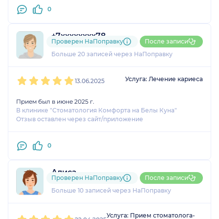
0
+7xxxxxxxx78
Проверен НаПоправку
После записи
5 оценок
Больше 20 записей через НаПоправку
1
2
3
4
5
Услуга: Лечение кариеса
13.06.2025
Прием был в июне 2025 г.
В клинике "Стоматология Комфорта на Белы Куна"
Отзыв оставлен через сайт/приложение
0
Алиса
Проверен НаПоправку
После записи
5 оценок
Больше 10 записей через НаПоправку
1
2
3
4
5
Услуга: Прием стоматолога-