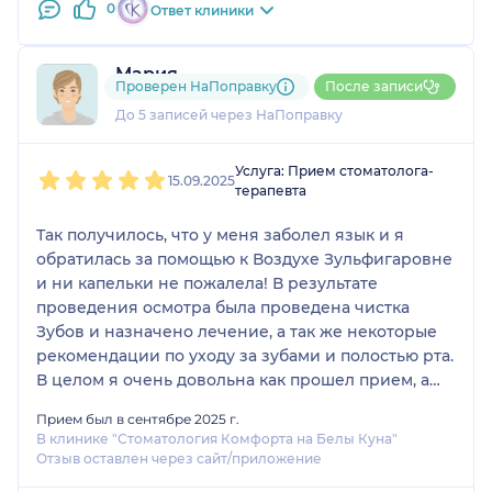
0
Ответ клиники
Мария
Проверен НаПоправку
После записи
2 отзыва
и
1 оценка
До 5 записей через НаПоправку
1
2
3
4
5
Услуга: Прием стоматолога-
15.09.2025
терапевта
Так получилось, что у меня заболел язык и я
обратилась за помощью к Воздухе Зульфигаровне
и ни капельки не пожалела! В результате
проведения осмотра была проведена чистка
Зубов и назначено лечение, а так же некоторые
рекомендации по уходу за зубами и полостью рта.
В целом я очень довольна как прошел прием, а
особенно мне понравился подход и отношения
Прием был в сентябре 2025 г.
доктора к пациенту! Очень добрая и теплая
В клинике "Стоматология Комфорта на Белы Куна"
обстановка, а самое главное, что уже на
Отзыв оставлен через сайт/приложение
следующий день боль в языке ушла, а