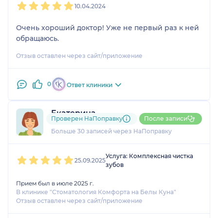
10.04.2024
Очень хороший доктор! Уже не первый раз к ней
обращаюсь.
Отзыв оставлен через сайт/приложение
0
Ответ клиники
Екатерина
Проверен НаПоправку
После записи
1 отзыв
и
4 оценки
Больше 30 записей через НаПоправку
1
2
3
4
5
Услуга: Комплексная чистка
25.09.2025
зубов
Прием был в июле 2025 г.
В клинике "Стоматология Комфорта на Белы Куна"
Отзыв оставлен через сайт/приложение