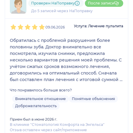
Проверен НаПоправку
После записи
1 отзыв
До 5 записей через НаПоправку
1
2
3
4
5
Услуга: Лечение пульпита
09.06.2026
Обратилась с проблемой разрушения более
половины зуба. Доктор внимательно все
посмотрела, изучила снимки, предложила
несколько вариантов решения моей проблемы. С
учётом сжатых сроков возможного лечения,
договорились на оптимальный способ. Сначала
был составлен план лечения с итоговой суммой и
только потом началось лечение. Прием прошел
Что понравилось больше всего?
максимально спокойно и комфортно. Я полностью
довольна результатом, рекомендую доктора
Внимательное отношение
Понятные объяснения
Доброжелательность
Прием был в июне 2026 г.
В клинике "Стоматология Комфорта на Энгельса"
Отзыв оставлен через сайт/приложение