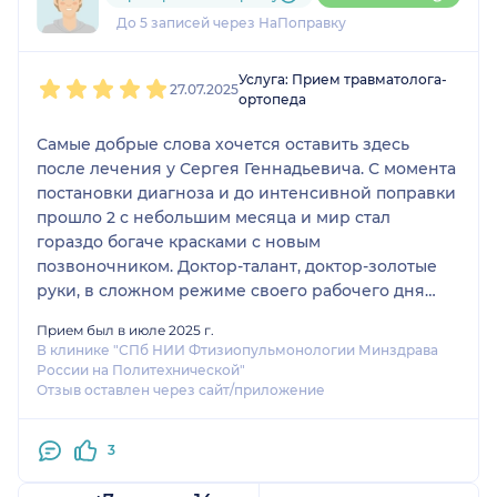
1 отзыв
До 5 записей через НаПоправку
1
2
3
4
5
Услуга: Прием травматолога-
27.07.2025
ортопеда
Самые добрые слова хочется оставить здесь
после лечения у Сергея Геннадьевича. С момента
постановки диагноза и до интенсивной поправки
прошло 2 с небольшим месяца и мир стал
гораздо богаче красками с новым
позвоночником. Доктор-талант, доктор-золотые
руки, в сложном режиме своего рабочего дня
всегда найдет минуту для поддержки и при
Прием был в июле 2025 г.
необходимости объяснения непоняток. Он как
В клинике "СПб НИИ Фтизиопульмонологии Минздрава
солнышко в отделении, а от него лучиками идет
России на Политехнической"
спокойствие и уверенность в том, что все будет
Отзыв оставлен через сайт/приложение
хорошо. Спасибо Вам, Сергей Геннадьевич! За
Ваше доброе сердце и золотые ручки! И за мой
3
новый позвоночник) Вы навсегда в моем сердце.
С уважением, благодарностью и восхищением