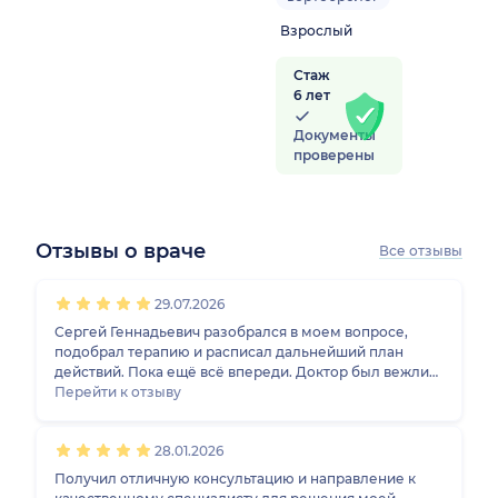
Взрослый
Стаж
6 лет
Документы
проверены
Отзывы о враче
Все отзывы
1
2
3
4
5
1
2
3
4
5
1
2
3
4
5
1
2
3
4
5
29.07.2026
Сергей Геннадьевич разобрался в моем вопросе,
подобрал терапию и расписал дальнейший план
действий. Пока ещё всё впереди. Доктор был вежлив,
заинтересован в том, чтобы помочь, провел осмотр,
Перейти к отзыву
пальпацию и тесты — всё как положено.
28.01.2026
Получил отличную консультацию и направление к