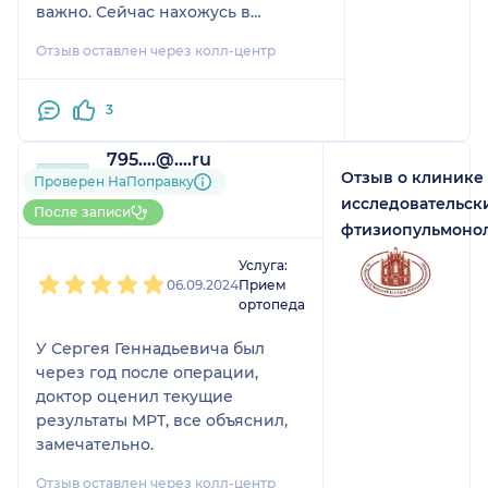
важно. Сейчас нахожусь в
процессе диагностики, но уже
Отзыв оставлен через колл-центр
после первого приема могу
сказать, что врач прямо супер.
Очень довольна подходом, таких
3
врачей действительно нужно
больше.
795....@....ru
Отзыв о клинике
2 отзыва
Проверен НаПоправку
До 5 записей через
исследовательск
После записи
НаПоправку
фтизиопульмоно
1
2
3
4
5
Услуга:
06.09.2024
Прием
ортопеда
У Сергея Геннадьевича был
через год после операции,
доктор оценил текущие
результаты МРТ, все объяснил,
замечательно.
Отзыв оставлен через колл-центр