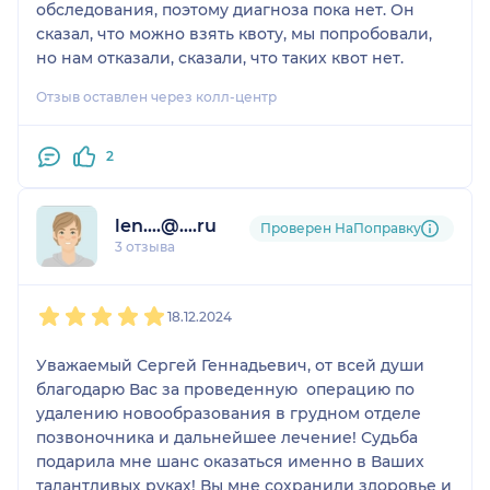
обследования, поэтому диагноза пока нет. Он
сказал, что можно взять квоту, мы попробовали,
но нам отказали, сказали, что таких квот нет.
Отзыв оставлен через колл-центр
2
len....@....ru
Проверен НаПоправку
3 отзыва
1
2
3
4
5
18.12.2024
Уважаемый Сергей Геннадьевич, от всей души
благодарю Вас за проведенную операцию по
удалению новообразования в грудном отделе
позвоночника и дальнейшее лечение! Судьба
подарила мне шанс оказаться именно в Ваших
талантливых руках! Вы мне сохранили здоровье и