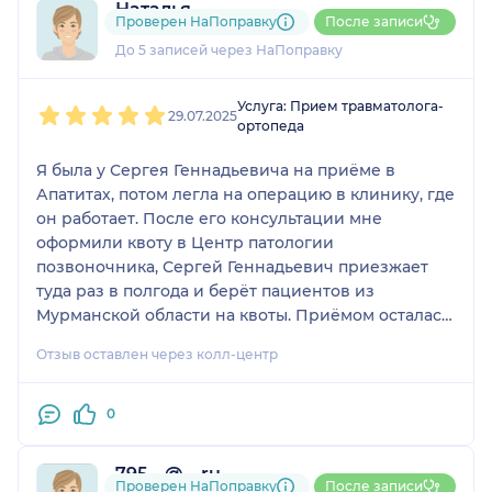
Наталья
Проверен НаПоправку
После записи
2 отзыва
До 5 записей через НаПоправку
1
2
3
4
5
Услуга: Прием травматолога-
29.07.2025
ортопеда
Я была у Сергея Геннадьевича на приёме в
Апатитах, потом легла на операцию в клинику, где
он работает. После его консультации мне
оформили квоту в Центр патологии
позвоночника, Сергей Геннадьевич приезжает
туда раз в полгода и берёт пациентов из
Мурманской области на квоты. Приёмом осталась
очень довольна, всё профессионально.
Отзыв оставлен через колл-центр
0
795....@....ru
Проверен НаПоправку
После записи