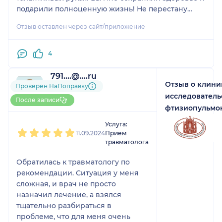
подарили полноценную жизнь! Не перестану
восхищаться Вашим профессионализмом,
Отзыв оставлен через сайт/приложение
энергией и невероятной харизмой!
С Уважением Елена (Республика Бурятия)
4
791....@....ru
Отзыв о клини
1 отзыв
Проверен НаПоправку
До 5 записей через
исследователь
После записи
НаПоправку
фтизиопульмо
1
2
3
4
5
Услуга:
11.09.2024
Прием
травматолога
Обратилась к травматологу по
рекомендации. Ситуация у меня
сложная, и врач не просто
назначил лечение, а взялся
тщательно разбираться в
проблеме, что для меня очень