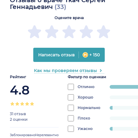
Отзывы о враче Ткач Сергей
Геннадьевич
(33)
Оцените врача
Написать отзыв
+ 150
Как мы проверяем отзывы
Рейтинг
Фильтр по оценкам
4.8
Отлично
progress:
93.93939393
Хорошо
progress:
0%
Нормально
progress:
31 отзыв
3.0303030303030303%
Плохо
progress:
2 оценки
0%
Ужасно
progress:
Заблокировано
Нерелевантно
3.0303030303030303%