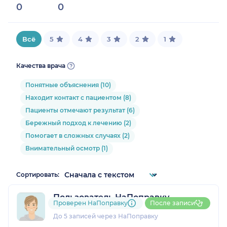
0
0
Всё
5
4
3
2
1
Качества врача
Понятные объяснения (10)
Находит контакт с пациентом (8)
Пациенты отмечают результат (6)
Бережный подход к лечению (2)
Помогает в сложных случаях (2)
Внимательный осмотр (1)
Сортировать:
Пользователь НаПоправку
Проверен НаПоправку
После записи
1 отзыв
До 5 записей через НаПоправку