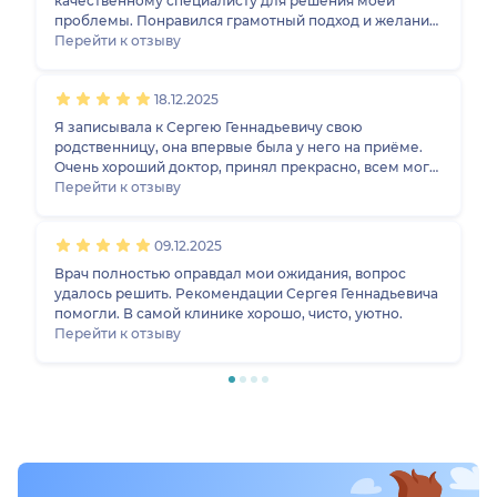
качественному специалисту для решения моей
проблемы. Понравился грамотный подход и желание
помочь. Отговорил от операции. Очень рекомендую
Перейти к отзыву
18.12.2025
Я записывала к Сергею Геннадьевичу свою
родственницу, она впервые была у него на приёме.
Очень хороший доктор, принял прекрасно, всем могу
рекомендовать. Лечение, которое он назначил,
Перейти к отзыву
оказалось очень эффективным: он госпитализировал
её буквально на несколько дней, и в институте
09.12.2025
провели процедуру по поводу позвоночника. Боли
ушли полностью, сейчас человек здоров!
Врач полностью оправдал мои ожидания, вопрос
удалось решить. Рекомендации Сергея Геннадьевича
помогли. В самой клинике хорошо, чисто, уютно.
Перейти к отзыву