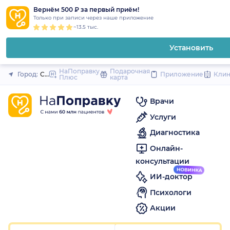
1
2
3
4
5
1
2
3
4
5
1
2
3
4
5
to
Вернём 500 ₽ за первый приём!
Закрыть
Только при записи через наше приложение
content
~13.5 тыс.
Установить
НаПоправку
Подарочная
Город:
Санкт-Петербург
Приложение
Кли
Плюс
карта
Врачи
Услуги
Диагностика
Онлайн-
консультации
ИИ-доктор
Психологи
Акции