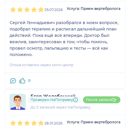
1
2
3
4
5
Услуга: Прием вертебролога
29.07.2026
Сергей Геннадьевич разобрался в моем вопросе,
подобрал терапию и расписал дальнейший план
действий. Пока ещё всё впереди. Доктор был
вежлив, заинтересован в том, чтобы помочь,
провел осмотр, пальпацию и тесты — всё как
положено.
Отзыв оставлен через колл-центр
0
Егор Желобецкий
Проверен НаПоправку
После записи
2 отзыва
До 5 записей через НаПоправку
1
2
3
4
5
Услуга: Прием вертебролога
28.01.2026