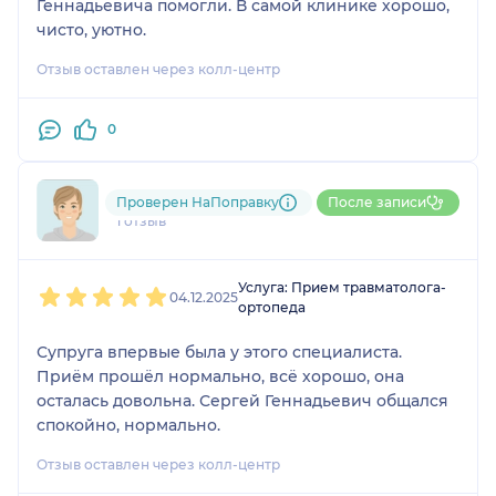
Геннадьевича помогли. В самой клинике хорошо,
чисто, уютно.
Отзыв оставлен через колл-центр
0
791....@....ru
Проверен НаПоправку
После записи
1 отзыв
1
2
3
4
5
Услуга: Прием травматолога-
04.12.2025
ортопеда
Супруга впервые была у этого специалиста.
Приём прошёл нормально, всё хорошо, она
осталась довольна. Сергей Геннадьевич общался
спокойно, нормально.
Отзыв оставлен через колл-центр