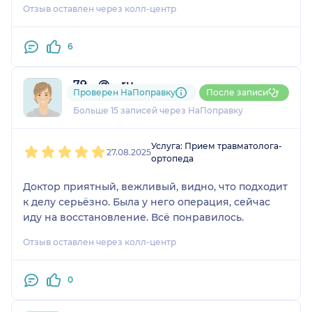
Отзыв оставлен через колл-центр
формальное, без участия. Мы ехали к нему
специально из другого города, повелись на
многочисленные положительные отзывы. Такого
6
отношения я не видела нигде, была
обескуражена! Приём не стоил таких денег!
79....@....ru
Проверен НаПоправку
После записи
3 отзыва
Больше 15 записей через НаПоправку
1
2
3
4
5
Услуга: Прием травматолога-
27.08.2025
ортопеда
Доктор приятный, вежливый, видно, что подходит
к делу серьёзно. Была у него операция, сейчас
иду на восстановление. Всё понравилось.
Отзыв оставлен через колл-центр
0