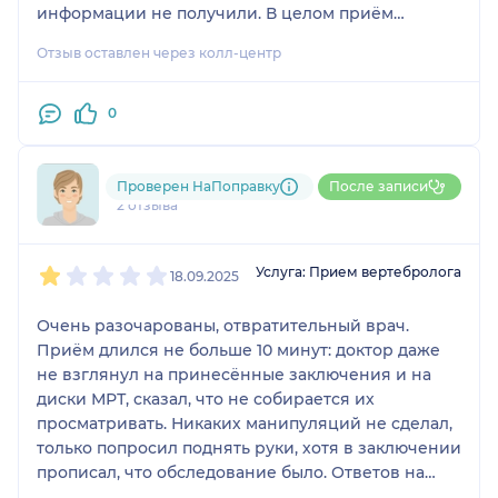
информации не получили. В целом приём
оказался бесполезным.
Отзыв оставлен через колл-центр
0
792....@....ru
Проверен НаПоправку
После записи
2 отзыва
1
2
3
4
5
Услуга: Прием вертебролога
18.09.2025
Очень разочарованы, отвратительный врач.
Приём длился не больше 10 минут: доктор даже
не взглянул на принесённые заключения и на
диски МРТ, сказал, что не собирается их
просматривать. Никаких манипуляций не сделал,
только попросил поднять руки, хотя в заключении
прописал, что обследование было. Ответов на
вопросы не получили. Общение было