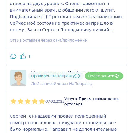
отделе на двух уровнях. Очень грамотный и
Череповце. Дай Бог Вам
внимательный врач . В общении легок\. шутит.
процветания, удачных
Подбадривает. )) Проходил там же реабилитацию.
операций! Очень
Сейчас моё состояние практически пришло в
доволен, что проходил
норму . За что Сергею Геннадьевичу низкий
лечение именно у Вас!
поклон, уважение и благодарность. Вообще
Вы меня поставили на
Отзыв оставлен через сайт/приложение
отделение просто прекрасное, всему коллективу
ноги! За что Вам
хочу сказать спасибо. Если у вас какие то
огромное Человеческое
проблемы с позвоночником , не раздумывайте!
1
Спасибо!!! Побольше бы
Врачи этого отделения вам реально помогут.
таких людей, которые
Рекомендую этого врача и вообще эту клинику.
относятся к своему делу
Пользователь НаПоправку
Линяев андрей иванович 960 2666426
Проверен НаПоправку
После записи
с Большой Буквы!!! Дай
1 отзыв
До 5 записей через НаПоправку
Бог Вам здоровья и
процветания. Искренне
1
2
3
4
5
с наилучшими
Услуга: Прием травматолога-
07.02.2025
пожеланиями к Вам,
ортопеда
Курский Александр
Сергей Геннадьевич провёл полноценный
Иванович, город
осмотр, побеседовал, никуда не торопился, всё
Череповец.
было нормально. Направил на дополнительные