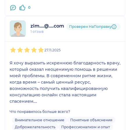
0
zim....@....com
Проверен НаПоправку
1 отзыв
1
2
3
4
5
27.11.2025
Я хочу выразить искреннюю благодарность врачу,
который оказал неоценимую помощь в решении
моей проблемы. В современном ритме жизни,
когда время – самый ценный ресурс,
возможность получить квалифицированную
консультацию онлайн стала настоящим
спасением.
Что понравилось больше всего?
Особенно важно отметить, что врач не просто
выслушал мои жалобы, но внимательно изучил
Внимательное отношение
Понятные объяснения
все предоставленные анализы и результаты МРТ.
Доброжелательность
Профессионализм и опыт