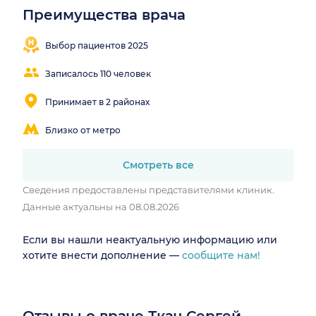
Преимущества врача
Находит
Результативное
Понятные
контакт с
лечение
объяснения
Выбор пациентов 2025
пациентом
Записалось 110 человек
Принимает в 2 районах
Близко от метро
Смотреть все
Сведения предоставлены представителями клиник.
Данные актуальны на 08.08.2026
Если вы нашли неактуальную информацию или
хотите внести дополнение —
сообщите нам!