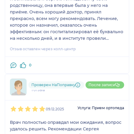
родственницу, она впервые была у него на
приёме. Очень хороший доктор, принял
прекрасно, всем могу рекомендовать. Лечение,
которое он назначил, оказалось очень
эффективным: он госпитализировал её буквально
на несколько дней, и в институте провели
процедуру по поводу позвоночника. Боли ушли
Отзыв оставлен через колл-центр
полностью, сейчас человек здоров!
0
791....@....ru
Проверен НаПоправку
После записи
1 отзыв
1
2
3
4
5
Услуга: Прием ортопеда
09.12.2025
Врач полностью оправдал мои ожидания, вопрос
удалось решить. Рекомендации Сергея