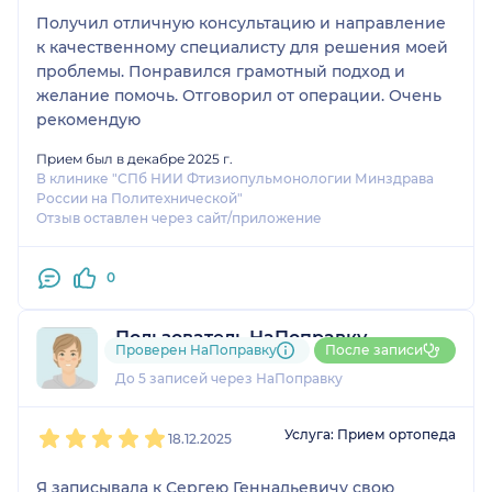
Получил отличную консультацию и направление
к качественному специалисту для решения моей
проблемы. Понравился грамотный подход и
желание помочь. Отговорил от операции. Очень
рекомендую
Прием был в декабре 2025 г.
В клинике "СПб НИИ Фтизиопульмонологии Минздрава
России на Политехнической"
Отзыв оставлен через сайт/приложение
0
Пользователь НаПоправку
Проверен НаПоправку
После записи
2 отзыва
До 5 записей через НаПоправку
1
2
3
4
5
Услуга: Прием ортопеда
18.12.2025
Я записывала к Сергею Геннадьевичу свою