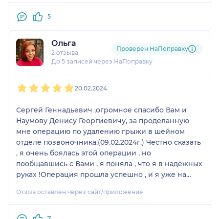
выздоровления.
Спасибо ОГРОМНОЕ!!!!!!
5
Ольга
Проверен НаПоправку
2 отзыва
До 5 записей через НаПоправку
1
2
3
4
5
20.02.2024
Сергей Геннадьевич ,огромное спасибо Вам и
Наумову Денису Георгиевичу, за проделанную
мне операцию по удалению грыжи в шейном
отделе позвоночника.(09.02.2024г.) Честно сказать
, я очень боялась этой операции , но
пообщавшись с Вами , я поняла , что я в надёжных
руках !Операция прошла успешно , и я уже на
следующий день ходила без боли, это так здорово
Отзыв оставлен через сайт/приложение
, когда у тебя не болит, шея, спина , не немеют
руки. Я благодарна Богу , что попала именно к
Вам!Вы — выдающиися врачи, и я желаю вам
7