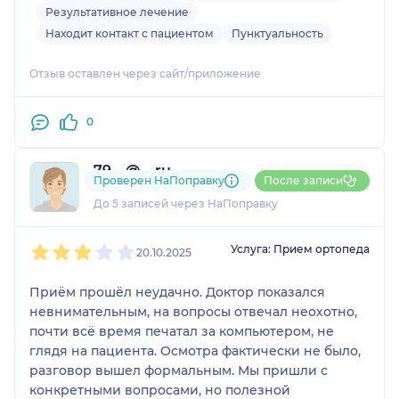
Глубокий анализ медицинской документации,
Результативное лечение
проведенный дистанционно, позволил доктору
Находит контакт с пациентом
Пунктуальность
составить полное представление о моей
ситуации.
Отзыв оставлен через сайт/приложение
Меня поразило внимательное отношение и
0
профессионализм врача. Он не только
предоставил понятные и четкие объяснения по
поводу моего состояния, но и предложил
79....@....ru
Проверен НаПоправку
После записи
эффективный план лечения. Благодаря его
2 отзыва
До 5 записей через НаПоправку
советам и рекомендациям, я почувствовал
значительное улучшение своего здоровья. Я
1
2
3
4
5
безмерно благодарен врачу Сергею
Услуга: Прием ортопеда
20.10.2025
Геннадьевичу за его профессионализм,
внимательность и эффективную помощь. Его
Приём прошёл неудачно. Доктор показался
дистанционная консультация помогла мне
невнимательным, на вопросы отвечал неохотно,
решить проблему, с которой я долго боролся.
почти всё время печатал за компьютером, не
Рекомендую этого врача всем, кто ищет
глядя на пациента. Осмотра фактически не было,
квалифицированную и оперативную
разговор вышел формальным. Мы пришли с
медицинскую помощь.
конкретными вопросами, но полезной