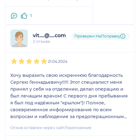
1
vit....@....com
Проверен НаПоправку
2 отзыва
1
2
3
4
5
21.04.2024
Хочу выразить свою искреннюю благодарность
Сергею Геннадьевичу!!!!! Этот специалист меня
принял у себя на отделении, делал операцию и
был лечащим врачом! С первого дня пребывания
я был под надёжным "крылом")! Полное,
своевременное информирование по всем
вопросам и наблюдение за предоперационным
процессом. Внесение дополнений для
Отзыв оставлен через сайт/приложение
улучшения результатов операции, во время
операции, хотя это и привело к увеличению