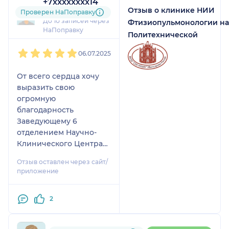
+7xxxxxxxx14
Вашим талантом.
Отзыв о клинике НИИ
1 отзыв
Проверен НаПоправку
До 10 записей через
Фтизиопульмонологии на
НаПоправку
Политехнической
1
2
3
4
5
06.07.2025
От всего сердца хочу
выразить свою
огромную
благодарность
Заведующему 6
отделением Научно-
Клинического Центра
потологии
Отзыв оставлен через сайт/
позвоночника при НИИ
приложение
фтизиологии ТКАЧУ
Сергею Геннадьевичу.
2
Это молодой, но уже
талантливейший врач,
врач от Бога, с