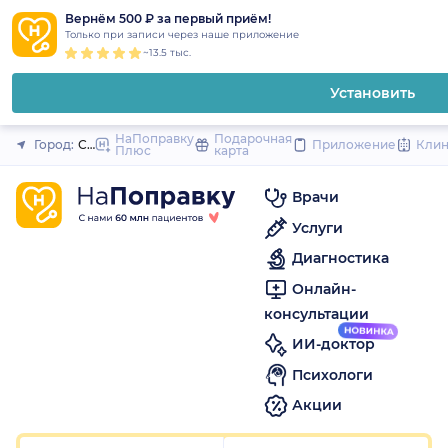
1
2
3
4
5
1
2
3
4
5
to
Вернём 500 ₽ за первый приём!
Закрыть
Только при записи через наше приложение
content
~13.5 тыс.
Установить
НаПоправку
Подарочная
Город:
Санкт-Петербург
Приложение
Кли
Плюс
карта
Врачи
Услуги
Диагностика
Онлайн-
консультации
ИИ-доктор
Психологи
Акции