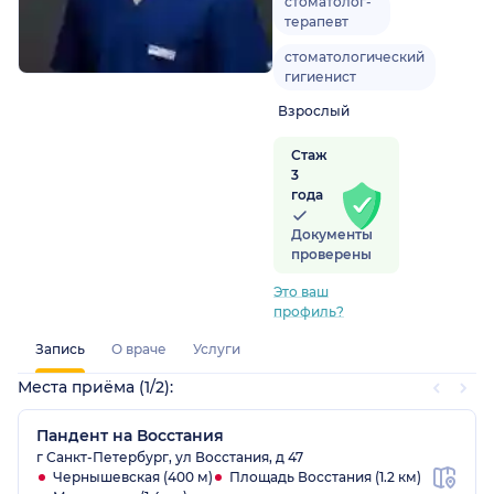
стоматолог-
терапевт
стоматологический
гигиенист
Взрослый
Стаж
3
года
Документы
проверены
Это ваш
профиль?
Запись
О враче
Услуги
Места приёма (1/2):
Пандент на Восстания
г Санкт-Петербург, ул Восстания, д 47
Чернышевская (400 м)
Площадь Восстания (1.2 км)