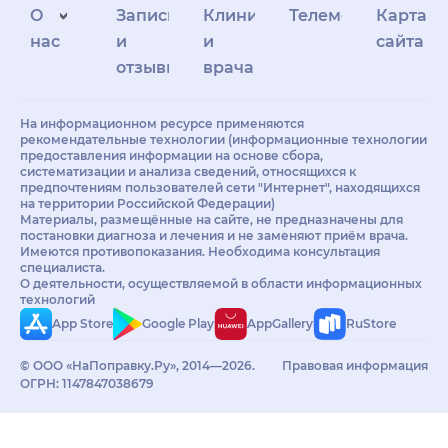
О
Запись
Клиникам
Телемедицина
Карта
нас
и
и
сайта
отзывы
врачам
На информационном ресурсе применяются
рекомендательные технологии (информационные технологии
предоставления информации на основе сбора,
систематизации и анализа сведений, относящихся к
предпочтениям пользователей сети "Интернет", находящихся
на территории Российской Федерации)
Материалы, размещённые на сайте, не предназначены для
постановки диагноза и лечения и не заменяют приём врача.
Имеются противопоказания. Необходима консультация
специалиста.
О деятельности, осуществляемой в области информационных
технологий
App Store
Google Play
AppGallery
RuStore
© ООО «НаПоправку.Ру», 2014—2026.
Правовая информация
ОГРН: 1147847038679