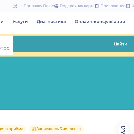
to
НаПоправку Плюс
Подарочная карта
Приложение
content
чи
Услуги
Диагностика
Онлайн-консультации
Найти
цена приёма
Записалось 3 человека