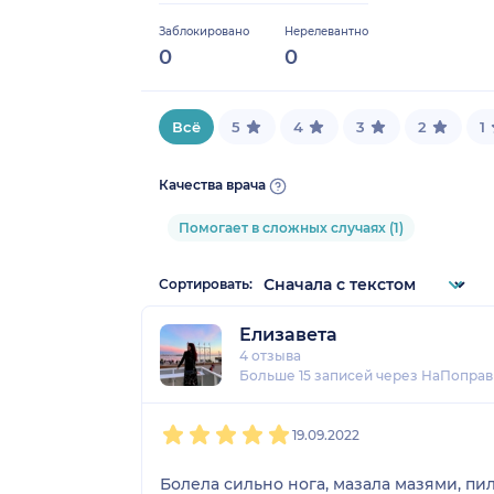
Заблокировано
Нерелевантно
0
0
Всё
5
4
3
2
1
Качества врача
Помогает в сложных случаях (1)
Сортировать:
Елизавета
4 отзыва
Больше 15 записей через НаПоправ
1
2
3
4
5
19.09.2022
Болела сильно нога, мазала мазями, пи