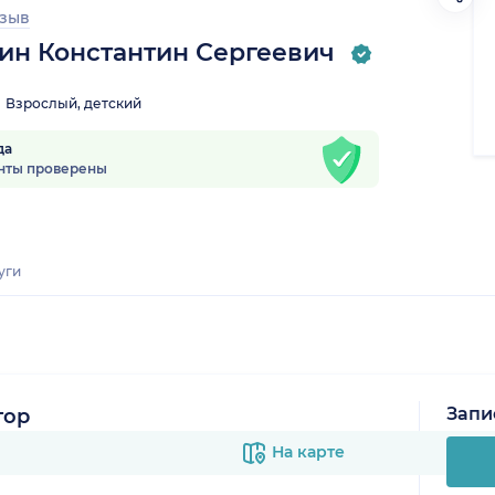
тзыв
ин Константин Сергеевич
Взрослый, детский
да
нты проверены
уги
Запи
тор
На карте