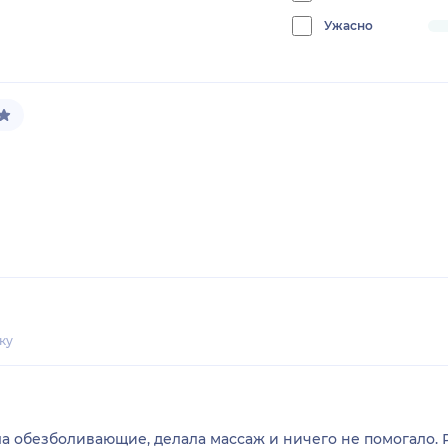
0%
Ужасно
progress:
0%
ку
ла обезболивающие, делала массаж и ничего не помогало.