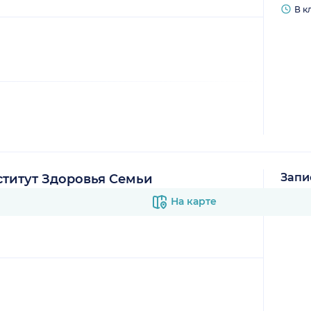
В к
Запи
титут Здоровья Семьи
В к
На карте