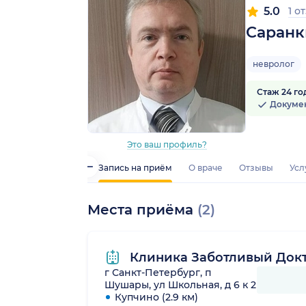
5.0
1 о
Саранк
невролог
Стаж 24 го
Докуме
Это ваш профиль?
Запись на приём
О враче
Отзывы
Усл
Места приёма
(2)
Клиника Заботливый Док
г Санкт-Петербург, п
Шушары, ул Школьная, д 6 к 2
Купчино (2.9 км)