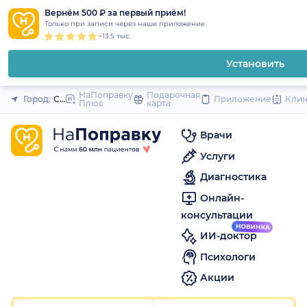
1
2
3
4
5
1
2
3
4
5
1
2
3
4
5
to
Вернём 500 ₽ за первый приём!
Закрыть
Только при записи через наше приложение
content
~13.5 тыс.
Установить
НаПоправку
Подарочная
Город:
Санкт-Петербург
Приложение
Кли
Плюс
карта
Врачи
Услуги
Диагностика
Онлайн-
консультации
ИИ-доктор
Психологи
Акции