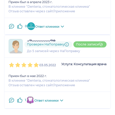
Прием был в апреле 2023 г.
В клинике "Denteria, стоматологическая клиника"
Отзыв оставлен через сайт/приложение
0
Ответ клиники
+7xxxxxxxx78
Проверен НаПоправку
После записи
1 оценка
До 5 записей через НаПоправку
1
2
3
4
5
Услуга: Консультация врача
03.05.2022
Прием был в мае 2022 г.
В клинике "Denteria, стоматологическая клиника"
Отзыв оставлен через сайт/приложение
1
Ответ клиники