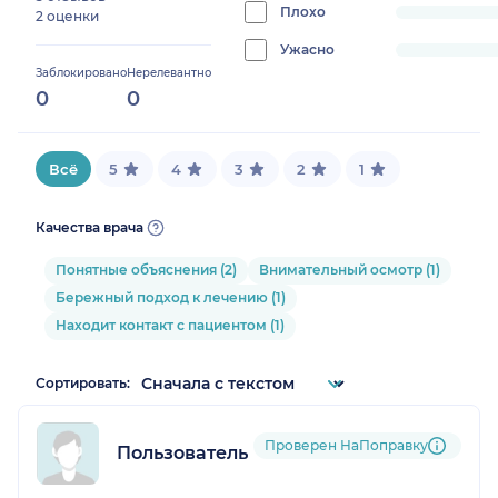
0%
Плохо
progress:
2 оценки
0%
Ужасно
progress:
Заблокировано
Нерелевантно
0%
0
0
Всё
5
4
3
2
1
Качества врача
Понятные объяснения (2)
Внимательный осмотр (1)
Бережный подход к лечению (1)
Находит контакт с пациентом (1)
Сортировать:
Проверен НаПоправку
Пользователь НаПоправку