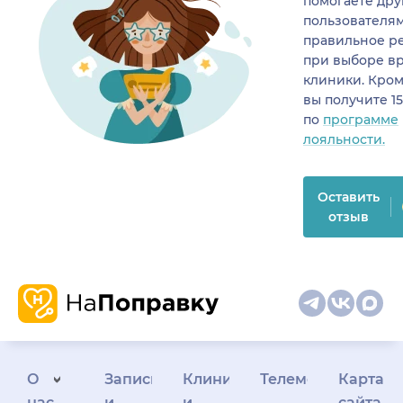
помогаете др
пользователя
правильное р
при выборе в
клиники. Кром
вы получите 1
по
программе
лояльности.
Оставить
отзыв
О
Запись
Клиникам
Телемедицина
Карта
нас
и
и
сайта