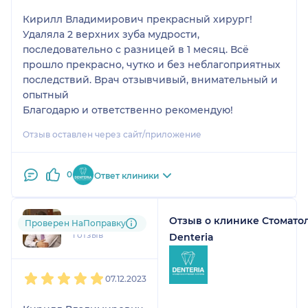
Кирилл Владимирович прекрасный хирург!
Удаляла 2 верхних зуба мудрости,
последовательно с разницей в 1 месяц. Всё
прошло прекрасно, чутко и без неблагоприятных
последствий. Врач отзывчивый, внимательный и
опытный
Благодарю и ответственно рекомендую!
Отзыв оставлен через сайт/приложение
0
Ответ клиники
Отзыв о клинике Стомато
Владимир
Проверен НаПоправку
1 отзыв
Denteria
1
2
3
4
5
07.12.2023