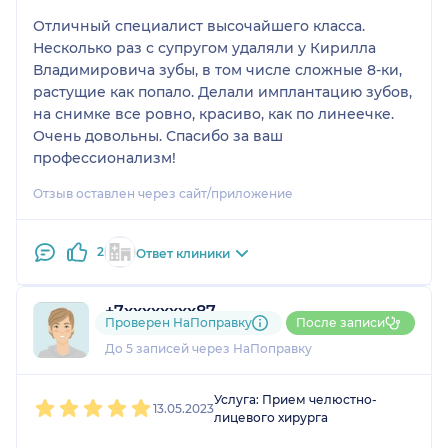
Отличный специалист высочайшего класса.
Несколько раз с супругом удаляли у Кирилла
Владимировича зубы, в том числе сложные 8-ки,
растущие как попало. Делали имплантацию зубов,
на снимке все ровно, красиво, как по линеечке.
Очень довольны. Спасибо за ваш
профессионализм!
Отзыв оставлен через сайт/приложение
2
Ответ клиники
+7xxxxxxxx87
Проверен НаПоправку
После записи
1 оценка
До 5 записей через НаПоправку
1
2
3
4
5
Услуга: Прием челюстно-
13.05.2023
лицевого хирурга