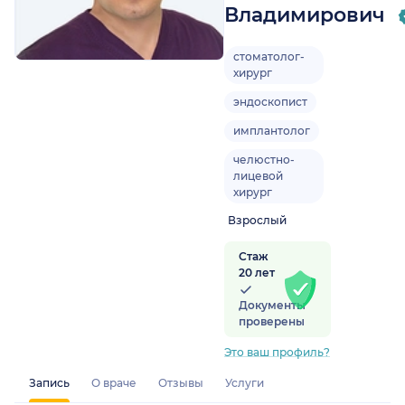
Владимирович
стоматолог-
хирург
эндоскопист
имплантолог
челюстно-
лицевой
хирург
Взрослый
Стаж
20 лет
Документы
проверены
Это ваш профиль?
Запись
О враче
Отзывы
Услуги