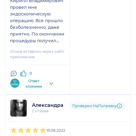
Кирилл Владимирович
провел мне
эндоскопическую
операцию. Все прошло
безболезненно, даже
приятно. По окончании
процедуры получил
исчерпывающие
Отзыв оставлен через сайт/
рекомендации по
приложение
лечению и дальнейших
действий. Персонал и
0
врачи клиники
заслуживают
Ответ
клиники
уважения. Приятная
атмосфера и
чувствуется
Александра
Проверен НаПоправку
надёжность и высокая
2 отзыва
квалификация врача.
Рекомендую посещать
1
2
3
4
5
клинику Denteria.
19.08.2022