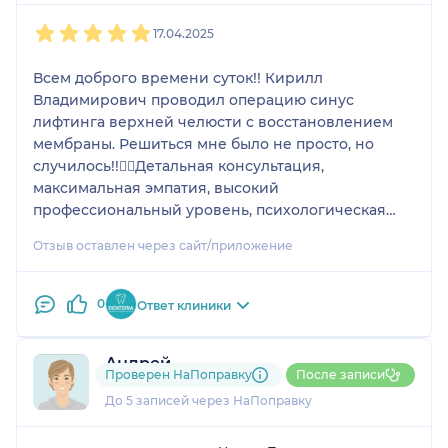
1
2
3
4
5
17.04.2025
Всем доброго времени суток!! Кирилл
Владимирович проводил операцию синус
лифтинга верхней челюсти с восстановлением
мембраны. Решиться мне было не просто, но
случилось!!👍🏻Детальная консультация,
максимальная эмпатия, высокий
профессиональный уровень, психологическая
поддержка- все эти качества легко сочетаются в
Отзыв оставлен через сайт/приложение
одном замечательном хирурге!!Желаю Вам от
всей души дальнейших успехов! Рекомендую
однозначно!!
0
Ответ клиники
Андрей
Проверен НаПоправку
После записи
1 отзыв
До 5 записей через НаПоправку
1
2
3
4
5