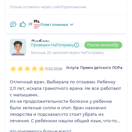
перекись водорода, назальный спрей. Рассказал
Отзыв оставлен через сайт/приложение
все о режиме питания при воспалении.
Врач мне очень понравился . Все рассказал и
0
Ответ клиники
разложил по полочкам .
Любовь
Проверен НаПоправку
После записи
15 отзывов
Больше 20 записей через НаПоправку
1
2
3
4
5
Услуга: Прием детского ЛОРа
11.02.2026
Отличный врач. Выбирала по отзывам. Ребенку
2,11 лет, искала грамотного врача. Не все работают
с малышами..
Из-за продолжительности болезни у ребенка
были зеленые сопли и отит. Врач назначил
лекарства и подсказал,что стоит убрать из
лечения. С ребёнком нашли общий язык, что-то
поговорили. Рассказал, что делать,если снова
Что понравилось больше всего?