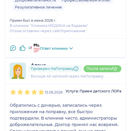
Доброжелательность
Профессионализм и опыт
Результативное лечение
Прием был в июне 2026 г.
В клинике "Клиника МЕДИКА на Бадаева"
Отзыв оставлен через сайт/приложение
0
Ответ клиники
Алена
Проверен НаПоправку
После записи
17 отзывов
и
2 оценки
Больше 40 записей через НаПоправку
1
2
3
4
5
Услуга: Прием детского ЛОРа
13.06.2026
Обратились с дочерью, записались через
приложение на поправку, все быстро
подтвердили. В клинике чисто, администраторы
доброжелательные. Доктор принял нас вовремя.
Сразу нашел контакт с дочкой, она не стала