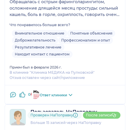
Обращалась с острым фаринголарингитом,
осложнение длящейся месяц простуды: сильный
кашель, боль в горле, охриплость, говорить очень
сложно. Для меня было важно, чтобы врач мог
Что понравилось больше всего?
посмотреть связки - выполнить ларингоскопию.
Врач назначил лечение для горла и для носа
Внимательное отношение
Понятные объяснения
(чтобы восстановить слизистую после
Доброжелательность
Профессионализм и опыт
длительного применения сосудосуживающих). С
Результативное лечение
носом лечение подошло идеально. С горлом
Находит контакт с пациентом
состояние улучшилось, но не до конца, поэтому
Евгений Анатольевич назначил новые препараты
Прием был в феврале 2026 г.
и рекомендовал, к каким ещё специалистам
В клинике "Клиника МЕДИКА на Пулковской"
Отзыв оставлен через сайт/приложение
обратиться. Из анализов назначал только самое
необходимое.
0
Ответ клиники
Пользователь НаПоправку
Проверен НаПоправку
После записи
6 отзывов
Больше 15 записей через НаПоправку