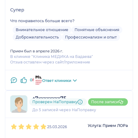
Супер
Что понравилось больше всего?
Внимательное отношение
Понятные объяснения
Доброжелательность
Профессионализм и опыт
Прием был в апреле 2026 г.
В клинике "Клиника МЕДИКА на Бадаева"
Отзыв оставлен через сайт/приложение
0
Ответ клиники
+7xxxxxxxx75
Проверен НаПоправку
После записи
1 отзыв
До 5 записей через НаПоправку
1
2
3
4
5
Услуга: Прием ЛОРа
25.03.2026