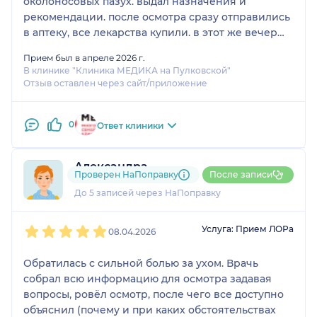
околоносовых пазух. выдал назначения и
рекомендации. после осмотра сразу отправились
в аптеку, все лекарства купили. в этот же вечер
ухо уже стало меньше болеть, значит лечение
Прием был в апреле 2026 г.
было назначено. врача рекомендую!
В клинике "Клиника МЕДИКА на Пулковской"
Отзыв оставлен через сайт/приложение
0
Ответ клиники
Александра
Проверен НаПоправку
После записи
2 отзыва
До 5 записей через НаПоправку
1
2
3
4
5
Услуга: Прием ЛОРа
08.04.2026
Обратилась с сильной болью за ухом. Врачь
собрал всю информацию для осмотра задавая
вопросы, ровёл осмотр, после чего все доступно
объяснил (почему и при каких обстоятельствах