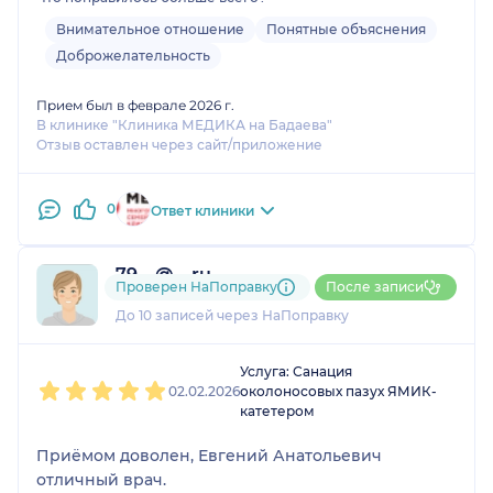
заболеем. Также сказал убрать сладкое, мучное,
солёное. Впервые вижу врача, что при подобном
Внимательное отношение
Понятные объяснения
диагнозе просит убрать часть продуктов. Очень
Доброжелательность
рада,что попали именно к этому врачу. С
удовольствием пойдём ещё именно к нему,
Прием был в феврале 2026 г.
В клинике "Клиника МЕДИКА на Бадаева"
спасибо!!
Отзыв оставлен через сайт/приложение
0
Ответ клиники
79....@....ru
Проверен НаПоправку
После записи
1 отзыв
До 10 записей через НаПоправку
1
2
3
4
5
Услуга: Санация
02.02.2026
околоносовых пазух ЯМИК-
катетером
Приёмом доволен, Евгений Анатольевич
отличный врач.