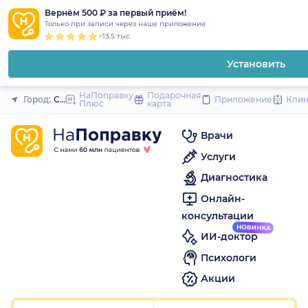
1
2
3
4
5
1
2
3
4
5
1
2
3
4
5
to
Вернём 500 ₽ за первый приём!
Закрыть
Только при записи через наше приложение
content
~13.5 тыс.
Установить
НаПоправку
Подарочная
Город:
Санкт-Петербург
Приложение
Кли
Плюс
карта
Врачи
Услуги
Диагностика
Онлайн-
консультации
ИИ-доктор
Психологи
Акции