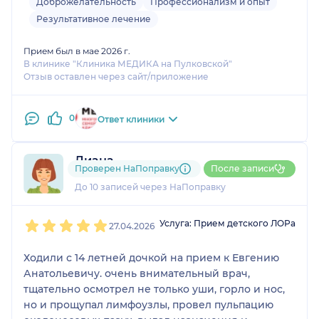
Доброжелательность
Профессионализм и опыт
Результативное лечение
Прием был в мае 2026 г.
В клинике "Клиника МЕДИКА на Пулковской"
Отзыв оставлен через сайт/приложение
0
Ответ клиники
Диана
Проверен НаПоправку
После записи
2 отзыва
и
1 оценка
До 10 записей через НаПоправку
1
2
3
4
5
Услуга: Прием детского ЛОРа
27.04.2026
Ходили с 14 летней дочкой на прием к Евгению
Анатольевичу. очень внимательный врач,
тщательно осмотрел не только уши, горло и нос,
но и прощупал лимфоузлы, провел пульпацию