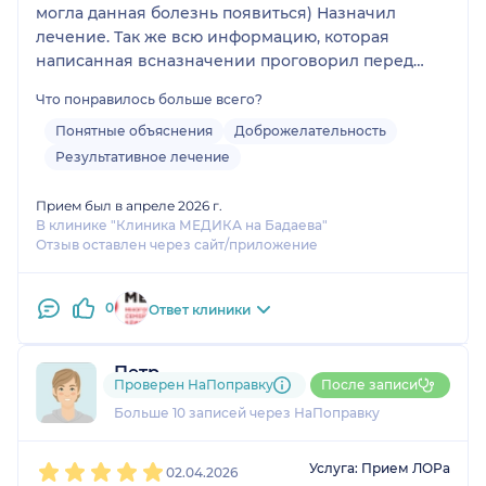
могла данная болезнь появиться) Назначил
лечение. Так же всю информацию, которая
написанная всназначении проговорил перед
завершением приёма. Я чательно выбрала врача,
Что понравилось больше всего?
так как редко болею и попадала к не очень
хорошим специалистам. Врачь хороший! прием
Понятные объяснения
Доброжелательность
очень понравилсял Назначенное лечение начало
Результативное лечение
помогать сразу. БОЛЬШОЕ СПАСИБО ВРАЧУ
Прием был в апреле 2026 г.
В клинике "Клиника МЕДИКА на Бадаева"
Отзыв оставлен через сайт/приложение
0
Ответ клиники
Петр
Проверен НаПоправку
После записи
9 отзывов
Больше 10 записей через НаПоправку
1
2
3
4
5
Услуга: Прием ЛОРа
02.04.2026