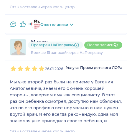
Отзыв оставлен через колл-центр
0
Ответ клиники
Мария
Проверен НаПоправку
После записи
1 отзыв
Больше 15 записей через НаПоправку
1
2
3
4
5
Услуга: Прием детского ЛОРа
26.01.2026
Мы уже второй раз были на приеме у Евгения
Анатольевича, знаем его с очень хорошей
стороны, доверяем ему как специалисту. В этот
раз он ребенка осмотрел, доступно нам объяснил,
что по его профилю все нормально и нам нужен
другой врач. Я его всегда рекомендую, одна моя
знакомая уже приводила своего ребенка, и
осталась так же очень довольна лечением.
Отзыв оставлен через колл-центр