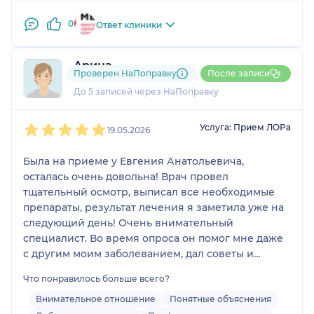
0
Ответ клиники
Арина
Проверен НаПоправку
После записи
2 отзыва
До 5 записей через НаПоправку
1
2
3
4
5
Услуга: Прием ЛОРа
19.05.2026
Была на приеме у Евгения Анатольевича,
осталась очень довольна! Врач провел
тщательный осмотр, выписал все необходимые
препараты, результат лечения я заметила уже на
следующий день! Очень внимательный
специалист. Во время опроса он помог мне даже
с другим моим заболеванием, дал советы и
выписал препараты, которые могут помочь. Всем
Что понравилось больше всего?
советую данного специалиста!
Внимательное отношение
Понятные объяснения