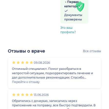
Первая
категория
Документы
проверены
Это ваш
профиль?
Отзывы о враче
Все отзывы
1
2
3
4
5
1
2
3
4
5
1
2
3
4
5
1
2
3
4
5
09.08.2026
Отличный специалист. Помог разобраться в
непростой ситуации, подкорректировать лечение и
дал дополнительные рекомендации. Спасибо
большое будем обращаться снова если возникнут
Перейти к отзыву
проблемы.
13.06.2026
Обратились с дочерью, записались через
приложение на поправку, все быстро подтвердили. В