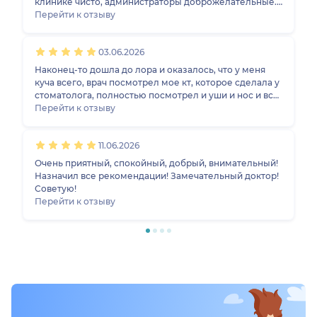
клинике чисто, администраторы доброжелательные.
Доктор принял нас вовремя. Сразу нашел контакт с
Перейти к отзыву
дочкой, она не стала боятся. Внимательно расспросил
нас, что произошло, провел осмотр. Очень подробно
03.06.2026
отвечал на все мои вопросы. Поставили диагноз,
назначили лечение, которое нам помогло. Спасибо
Наконец-то дошла до лора и оказалось, что у меня
большое за помощь!
куча всего, врач посмотрел мое кт, которое сделала у
стоматолога, полностью посмотрел и уши и нос и все
объяснил. После антибиотиков, которые я сама
Перейти к отзыву
пропила оказалось, что болезнь не прекратилась и
назначенное, после приема лечение мне помогло,
11.06.2026
теперь жду второго приема, чтобы более детально
лечиться дальше. Спасибо большое!
Очень приятный, спокойный, добрый, внимательный!
Назначил все рекомендации! Замечательный доктор!
Советую!
Перейти к отзыву