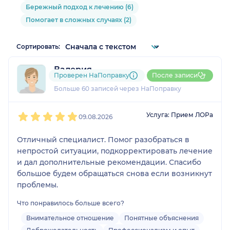
Бережный подход к лечению (6)
Помогает в сложных случаях (2)
Сортировать:
Валерия
Проверен НаПоправку
После записи
20 отзывов
и
4 оценки
Больше 60 записей через НаПоправку
1
2
3
4
5
Услуга: Прием ЛОРа
09.08.2026
Отличный специалист. Помог разобраться в
непростой ситуации, подкорректировать лечение
и дал дополнительные рекомендации. Спасибо
большое будем обращаться снова если возникнут
проблемы.
Что понравилось больше всего?
Внимательное отношение
Понятные объяснения