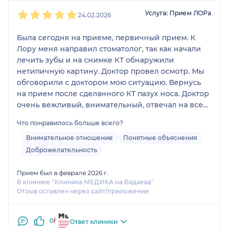
1
2
3
4
5
Услуга: Прием ЛОРа
24.02.2026
Была сегодня на приеме, первичный прием. К
Лору меня направил стоматолог, так как начали
лечить зубы и на снимке КТ обнаружили
нетипичную картину. Доктор провел осмотр. Мы
обговорили с доктором мою ситуацию. Вернусь
на прием после сделанного КТ пазух носа. Доктор
очень вежливый, внимательный, отвечал на все
мои вопросы подробно. Не зря сходила на прием
Что понравилось больше всего?
однозначно. Спасибо.
Внимательное отношение
Понятные объяснения
Доброжелательность
Прием был в феврале 2026 г.
В клинике "Клиника МЕДИКА на Бадаева"
Отзыв оставлен через сайт/приложение
0
Ответ клиники