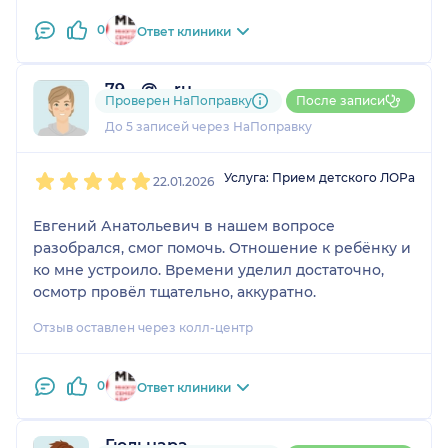
0
Ответ клиники
79....@....ru
Проверен НаПоправку
После записи
1 отзыв
До 5 записей через НаПоправку
1
2
3
4
5
Услуга: Прием детского ЛОРа
22.01.2026
Евгений Анатольевич в нашем вопросе
разобрался, смог помочь. Отношение к ребёнку и
ко мне устроило. Времени уделил достаточно,
осмотр провёл тщательно, аккуратно.
Отзыв оставлен через колл-центр
0
Ответ клиники
Гюльнара