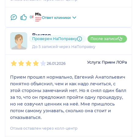
0
Ответ клиники
Виктор
Проверен НаПоправку
После записи
2 отзыва
и
1 оценка
До 5 записей через НаПоправку
1
2
3
4
5
Услуга: Прием ЛОРа
26.01.2026
Прием прошел нормально, Евгений Анатольевич
понятно объяснил, чем и как надо лечиться, с
этой стороны замечаний нет. Но я снял один балл
за то, что он предложил пройти одну процедуру,
но не озвучил ценник на неё. Мне пришлось
потом самому узнавать, сколько она стоит и
отказываться.
Отзыв оставлен через колл-центр