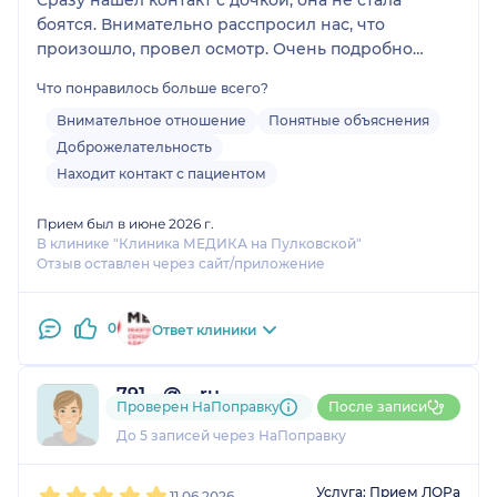
боятся. Внимательно расспросил нас, что
произошло, провел осмотр. Очень подробно
отвечал на все мои вопросы. Поставили диагноз,
Что понравилось больше всего?
назначили лечение, которое нам помогло.
Спасибо большое за помощь!
Внимательное отношение
Понятные объяснения
Доброжелательность
Находит контакт с пациентом
Прием был в июне 2026 г.
В клинике "Клиника МЕДИКА на Пулковской"
Отзыв оставлен через сайт/приложение
0
Ответ клиники
791....@....ru
Проверен НаПоправку
После записи
1 отзыв
До 5 записей через НаПоправку
1
2
3
4
5
Услуга: Прием ЛОРа
11.06.2026