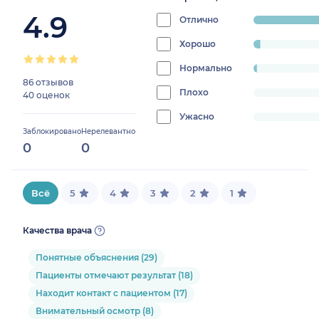
4.9
Отлично
progress:
95.23809523
Хорошо
progress:
3.1746031746031744%
Нормально
progress:
86 отзывов
1.5873015873015872%
Плохо
progress:
40 оценок
0%
Ужасно
progress:
Заблокировано
Нерелевантно
0%
0
0
Всё
5
4
3
2
1
Качества врача
Понятные объяснения (29)
Пациенты отмечают результат (18)
Находит контакт с пациентом (17)
Внимательный осмотр (8)