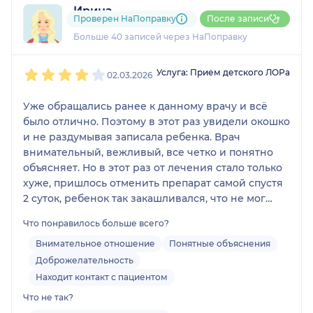
Ирина
Проверен НаПоправку
После записи
33 отзыва
Больше 40 записей через НаПоправку
1
2
3
4
5
Услуга: Прием детского ЛОРа
02.03.2026
Уже обращались ранее к данному врачу и всё
было отлично. Поэтому в этот раз увидели окошко
и не раздумывая записала ребенка. Врач
внимательный, вежливый, все четко и понятно
объясняет. Но в этот раз от лечения стало только
хуже, пришлось отменить препарат самой спустя
2 суток, ребенок так закашливался, что не мог
спать 2 ночи. Ну и хорошо в аптеке предупредили,
Что понравилось больше всего?
что спирт уже давно небезопасно капать в уши,
последствия бывают печальные. Так что часть
Внимательное отношение
Понятные объяснения
лечения и не выполнили. Оказалось сходили зря
Доброжелательность
совершенно( Если честно, осталась расстроена,
Находит контакт с пациентом
врач внушал доверие..
Что не так?