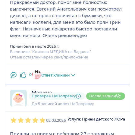
Прекрасный доктор, помог мне полностью
вылечится. Евгений Анатольевич сам посмотрел
диск кт, а не просто прочитал с бумажки, что
написали коллеги, для меня это было прям Грин
флаг. Назначеные лекарства быстро поставили
меня на ноги. Очень рекомендую
Прием был в марте 2026 г.
В клинике "Клиника МЕДИКА на Бадаева"
Отзыв оставлен через сайт/приложение
0
Ответ клиники
Марина
Проверен НаПоправку
После записи
4 отзыва
До 5 записей через НаПоправку
1
2
3
4
5
Услуга: Прием детского ЛОРа
02.03.2026
Пришли на прием с ребенком 2,7 с затяжным