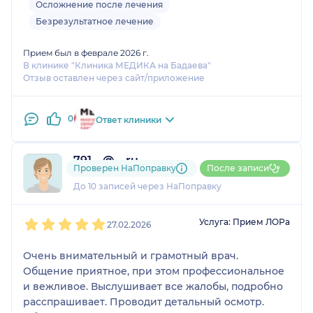
Осложнение после лечения
Безрезультатное лечение
Прием был в феврале 2026 г.
В клинике "Клиника МЕДИКА на Бадаева"
Отзыв оставлен через сайт/приложение
0
Ответ клиники
791....@....ru
Проверен НаПоправку
После записи
4 отзыва
До 10 записей через НаПоправку
1
2
3
4
5
Услуга: Прием ЛОРа
27.02.2026
Очень внимательный и грамотный врач.
Общение приятное, при этом профессиональное
и вежливое. Выслушивает все жалобы, подробно
расспрашивает. Проводит детальный осмотр.