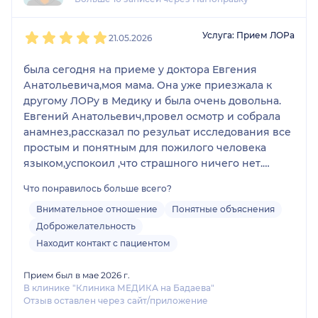
1
2
3
4
5
Услуга: Прием ЛОРа
21.05.2026
была сегодня на приеме у доктора Евгения
Анатольевича,моя мама. Она уже приезжала к
другому ЛОРу в Медику и была очень довольна.
Евгений Анатольевич,провел осмотр и собрала
анамнез,рассказал по резульат исследования все
простым и понятным для пожилого человека
языком,успокоил ,что страшного ничего нет.
назначил лечение и некоторые анализы.
Что понравилось больше всего?
мама будет проходить и сдавать ,сказал ещё
вернётся к доктору.
Внимательное отношение
Понятные объяснения
Доброжелательность
Находит контакт с пациентом
Прием был в мае 2026 г.
В клинике "Клиника МЕДИКА на Бадаева"
Отзыв оставлен через сайт/приложение