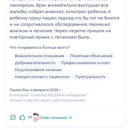
насморком. Врач внимательно выслушал все
жалобы, собрал анамнез, осмотрел ребенка. К
ребенку сразу нашел подход что бы тот не боялся
и не сопротивлялся обследованию. Назначил
анализы и лечение. Через неделю пришли на
повторный прием, с лечением была
положительная динамика, соответственно могу
Что понравилось больше всего?
сделать вывод что лечение помогло. Хотя наша
педиатр не была согласна с назначенным
Внимательное отношение
Понятные объяснения
лечением. Врач очень тактичный, хорошо все
Доброжелательность
Профессионализм и опыт
объяснил, доброжелательный.
Результативное лечение
Находит контакт с пациентом
Пунктуальность
Прием был в феврале 2026 г.
В клинике "Клиника МЕДИКА на Бадаева"
Отзыв оставлен через сайт/приложение
0
Ответ клиники