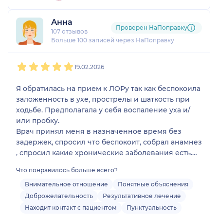
Анна
Проверен НаПоправку
107 отзывов
Больше 100 записей через НаПоправку
1
2
3
4
5
19.02.2026
Я обратилась на прием к ЛОРу так как беспокоила
заложенность в ухе, прострелы и шаткость при
ходьбе. Предполагала у себя воспаление уха и/
или пробку.
Врач принял меня в назначенное время без
задержек, спросил что беспокоит, собрал анамнез
, спросил какие хронические заболевания есть.
Потом осмотрел горло, нос и уши.
Что понравилось больше всего?
Промыл ухо, назначил антибиотик, так как
обнаружил наружный отит. Объяснил что
Внимательное отношение
Понятные объяснения
возможно послужило причиной развития отита и
Доброжелательность
Результативное лечение
закупори уха серой. Написал рекомендации:
Находит контакт с пациентом
Пунктуальность
антибиотик широкого спектра действия ,