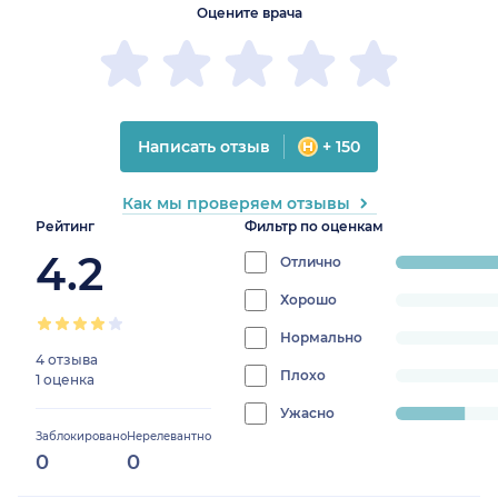
Оцените врача
Написать отзыв
+ 150
Как мы проверяем отзывы
Рейтинг
Фильтр по оценкам
4.2
Отлично
progress:
80%
Хорошо
progress:
0%
Нормально
progress:
4 отзыва
0%
Плохо
progress:
1 оценка
0%
Ужасно
progress:
Заблокировано
Нерелевантно
20%
0
0