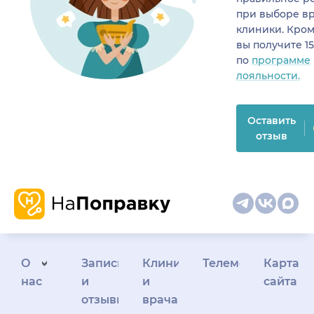
при выборе в
клиники. Кром
вы получите 1
по
программе
лояльности.
Оставить
отзыв
О
Запись
Клиникам
Телемедицина
Карта
нас
и
и
сайта
отзывы
врачам