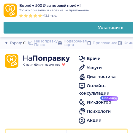
1
2
3
4
5
1
2
3
4
5
1
2
3
4
5
to
Вернём 500 ₽ за первый приём!
Закрыть
Только при записи через наше приложение
content
~13.5 тыс.
Установить
НаПоправку
Подарочная
Город:
Санкт-Петербург
Приложение
Кли
Плюс
карта
Врачи
Услуги
Диагностика
Онлайн-
консультации
ИИ-доктор
Психологи
Акции