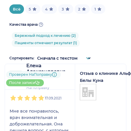
Всё
5
4
3
2
1
Качества врача
Бережный подход к лечению (2)
Пациенты отмечают результат (1)
Сортировать:
Елена
Александровна
Отзыв о клинике Альф
Проверен НаПоправку
2 отзыва
Белы Куна
До 5 записей через
После записи
НаПоправку
1
2
3
4
5
17.09.2021
Мне все понравилось,
врач внимательная и
доброжелательная. Она
решила вопрос, с которым