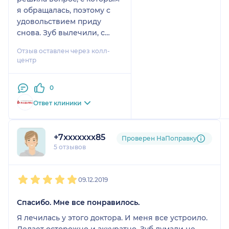
я обращалась, поэтому с
удовольствием приду
снова. Зуб вылечили, с
этим все отлично, а на
Отзыв оставлен через колл-
повторный прием
центр
запишусь по
необходимости.
0
Стоматолога мне
посоветовала знакомая,
Ответ клиники
которая лечилась у Папко
М.И. Клиника хорошая,
администраторы в ней
+7xxxxxxx85
Проверен НаПоправку
работают приветливые,
5 отзывов
также очень удобно, что
медицинский центр
1
2
3
4
5
располагается недалеко от
09.12.2019
метро.
Спасибо. Мне все понравилось.
Я лечилась у этого доктора. И меня все устроило.
Делает осторожно и аккуратно. Зуб думали не