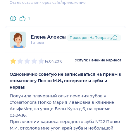
Отзыв оставлен через сайт/приложение
1
Елена Александровна
Проверен НаПоправку
1 отзыв
1
2
3
4
5
Услуга: Лечение кариеса
14.04.2016
Однозначно советую не записываться на прием к
стоматологу Попко М.И., потеряете и зубы и
нервы!
Получила плачевный опыт лечения зубов у
стоматолога Попко Мария Ивановна в клинике
АльфаМед на улице Белы Куна д.6, на приеме
03.04.16.
При лечении кариеса переднего зуба №22 Попко
М.И. отколола мне угол край зуба и небольшой