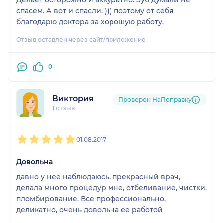
спасем. А вот и спасли. ))) поэтому от себя
благодарю доктора за хорошую работу.
Отзыв оставлен через сайт/приложение
0
Виктория
Проверен НаПоправку
1 отзыв
1
2
3
4
5
01.08.2017
Довольна
давно у нее наблюдаюсь, прекрасный врач,
делала много процедур мне, отбеливание, чистки,
пломбирование. Все профессионально,
деликатно, очень довольна ее работой