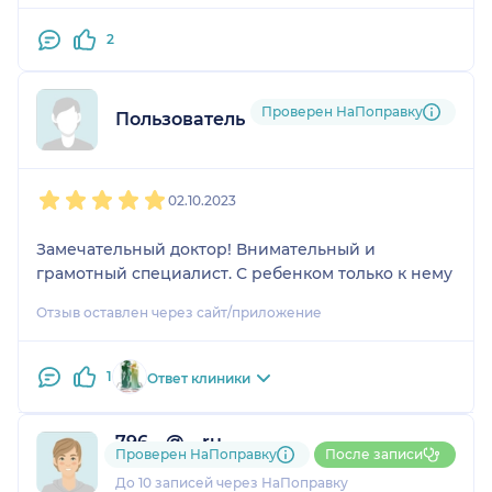
2
Проверен НаПоправку
Пользователь НаПоправку
1
2
3
4
5
02.10.2023
Замечательный доктор! Внимательный и
грамотный специалист. С ребенком только к нему
Отзыв оставлен через сайт/приложение
1
Ответ клиники
796....@....ru
Проверен НаПоправку
После записи
3 отзыва
До 10 записей через НаПоправку