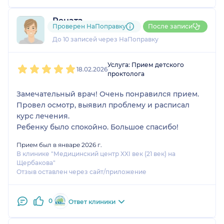
Рената
Проверен НаПоправку
После записи
3 отзыва
До 10 записей через НаПоправку
1
2
3
4
5
Услуга: Прием детского
18.02.2026
проктолога
Замечательный врач! Очень понравился прием.
Провел осмотр, выявил проблему и расписал
курс лечения.
Ребенку было спокойно. Большое спасибо!
Прием был в январе 2026 г.
В клинике "Медицинский центр XXI век (21 век) на
Щербакова"
Отзыв оставлен через сайт/приложение
0
Ответ клиники