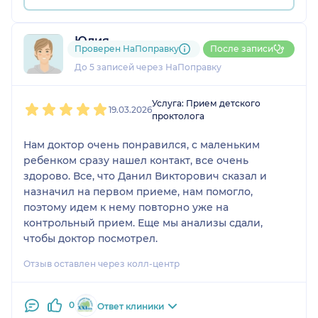
Юлия
Проверен НаПоправку
После записи
1 отзыв
До 5 записей через НаПоправку
1
2
3
4
5
Услуга: Прием детского
19.03.2026
проктолога
Нам доктор очень понравился, с маленьким
ребенком сразу нашел контакт, все очень
здорово. Все, что Данил Викторович сказал и
назначил на первом приеме, нам помогло,
поэтому идем к нему повторно уже на
контрольный прием. Еще мы анализы сдали,
чтобы доктор посмотрел.
Отзыв оставлен через колл-центр
0
Ответ клиники