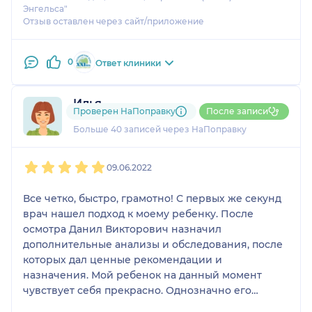
Энгельса"
Отзыв оставлен через сайт/приложение
0
Ответ клиники
Илья
Проверен НаПоправку
После записи
11 отзывов
Больше 40 записей через НаПоправку
1
2
3
4
5
09.06.2022
Все четко, быстро, грамотно! С первых же секунд
врач нашел подход к моему ребенку. После
осмотра Данил Викторович назначил
дополнительные анализы и обследования, после
которых дал ценные рекомендации и
назначения. Мой ребенок на данный момент
чувствует себя прекрасно. Однозначно его
советую! Клинику хорошо знаю, и даже писала о