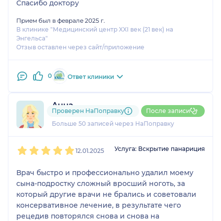
Спасибо доктору
Прием был в феврале 2025 г.
В клинике "Медицинский центр XXI век (21 век) на
Энгельса"
Отзыв оставлен через сайт/приложение
0
Ответ клиники
Анна
Проверен НаПоправку
После записи
21 отзыв
и
1 оценка
Больше 50 записей через НаПоправку
1
2
3
4
5
Услуга: Вскрытие панариция
12.01.2025
Врач быстро и профессионально удалил моему
сына-подростку сложный вросший ноготь, за
который другие врачи не брались и советовали
консервативное лечение, в результате чего
рецедив повторялся снова и снова на