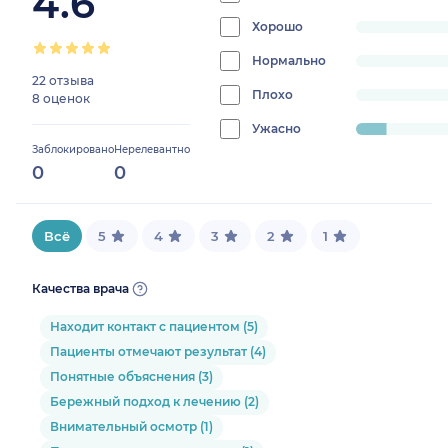
4.6
90%
Хорошо
progress:
0%
Нормально
progress:
22 отзыва
0%
Плохо
progress:
8 оценок
0%
Ужасно
progress:
Заблокировано
Нерелевантно
10%
0
0
Всё
5
4
3
2
1
Качества врача
Находит контакт с пациентом (5)
Пациенты отмечают результат (4)
Понятные объяснения (3)
Бережный подход к лечению (2)
Внимательный осмотр (1)