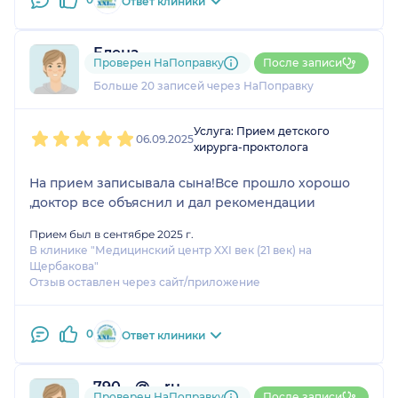
Ответ клиники
Елена
Проверен НаПоправку
После записи
5 отзывов
и
2 оценки
Больше 20 записей через НаПоправку
1
2
3
4
5
Услуга: Прием детского
06.09.2025
хирурга-проктолога
На прием записывала сына!Все прошло хорошо
,доктор все объяснил и дал рекомендации
Прием был в сентябре 2025 г.
В клинике "Медицинский центр XXI век (21 век) на
Щербакова"
Отзыв оставлен через сайт/приложение
0
Ответ клиники
790....@....ru
Проверен НаПоправку
После записи