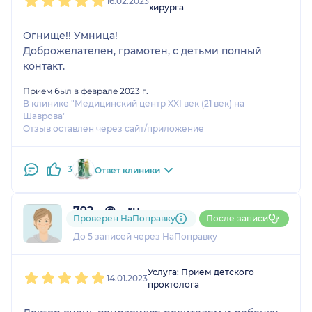
16.02.2023
хирурга
Огнище!! Умница!
Доброжелателен, грамотен, с детьми полный
контакт.
Прием был в феврале 2023 г.
В клинике "Медицинский центр XXI век (21 век) на
Шаврова"
Отзыв оставлен через сайт/приложение
3
Ответ клиники
792....@....ru
Проверен НаПоправку
После записи
1 отзыв
До 5 записей через НаПоправку
1
2
3
4
5
Услуга: Прием детского
14.01.2023
проктолога