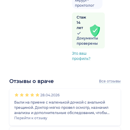
хирург-
проктолог
Стаж
14
лет
Документы
проверены
Это ваш
профиль?
Отзывы о враче
Все отзывы
1
2
3
4
5
1
2
3
4
5
1
2
3
4
5
1
2
3
4
5
28.04.2026
Были на приеме с маленькой дочкой с анальной
трещиной. Доктор мягко провел осмотр, назначил
анализы и дополнительные обследования, чтобы
выявить причину такого неприятного состояния. Все
Перейти к отзыву
делал быстро, но аккуратно, ребенок не испугался,
больно тоже не было. Благодарна врачу за такой