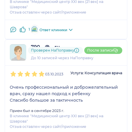
В клинике "Медицинский центр XXI век (21 век) на
Шаврова"
Отзыв оставлен через сайт/приложение
1
Ответ клиники
790....@....ru
Проверен НаПоправку
После записи
1 отзыв
До 10 записей через НаПоправку
1
2
3
4
5
Услуга: Консультация врача
03.10.2023
Очень профессиональный и доброжелательный
врач, сразу нашел подход к ребенку
Спасибо большое за тактичность
Прием был в сентябре 2023 г.
В клинике "Медицинский центр XXI век (21 век) на
Шаврова"
Отзыв оставлен через сайт/приложение