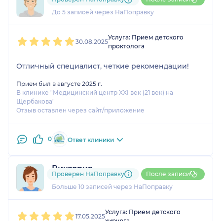
2 отзыва
До 5 записей через НаПоправку
1
2
3
4
5
Услуга: Прием детского
30.08.2025
проктолога
Отличный специалист, четкие рекомендации!
Прием был в августе 2025 г.
В клинике "Медицинский центр XXI век (21 век) на
Щербакова"
Отзыв оставлен через сайт/приложение
0
Ответ клиники
Виктория
Проверен НаПоправку
После записи
8 отзывов
Больше 10 записей через НаПоправку
1
2
3
4
5
Услуга: Прием детского
17.05.2025
хирурга