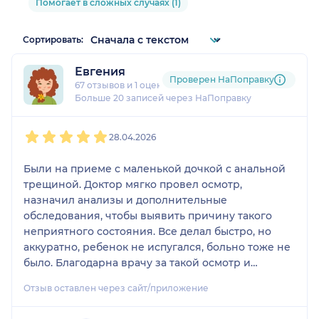
Помогает в сложных случаях (1)
Сортировать:
Евгения
Проверен НаПоправку
67 отзывов
и
1 оценка
Больше 20 записей через НаПоправку
1
2
3
4
5
28.04.2026
Были на приеме с маленькой дочкой с анальной
трещиной. Доктор мягко провел осмотр,
назначил анализы и дополнительные
обследования, чтобы выявить причину такого
неприятного состояния. Все делал быстро, но
аккуратно, ребенок не испугался, больно тоже не
было. Благодарна врачу за такой осмотр и
решение проблемы, а также за быстрый прием.
Отзыв оставлен через сайт/приложение
Причина оказалась в питании, но обследования
все равно сделали, лишним не было.