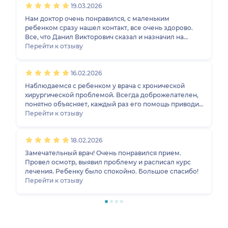
19.03.2026
осмотр и решение проблемы, а также за быстрый
прием. Причина оказалась в питании, но
Нам доктор очень понравился, с маленьким
обследования все равно сделали, лишним не было.
ребенком сразу нашел контакт, все очень здорово.
Все, что Данил Викторович сказал и назначил на
первом приеме, нам помогло, поэтому идем к нему
Перейти к отзыву
повторно уже на контрольный прием. Еще мы
анализы сдали, чтобы доктор посмотрел.
16.02.2026
Наблюдаемся с ребенком у врача с хронической
хирургической проблемой. Всегда доброжелателен,
понятно объясняет, каждый раз его помощь приводит
к улучшению. Профессионально общается с
Перейти к отзыву
детишками, которые испытываю страх. Очень
нравится этот врач!
18.02.2026
Замечательный врач! Очень понравился прием.
Провел осмотр, выявил проблему и расписал курс
лечения. Ребенку было спокойно. Большое спасибо!
Перейти к отзыву