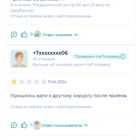
В клинике "Медицинский центр XXI век (21 век) на
Щербакова"
Отзыв оставлен через сайт/приложение
0
Ответ клиники
+7xxxxxxxx06
Проверен НаПоправку
25 отзывов
Больше 40 записей через НаПоправку
1
2
3
4
5
11.04.2024
Пришлось идти к другому хирургу после приёма.
Отзыв оставлен через сайт/приложение
1
Ответ пользователя