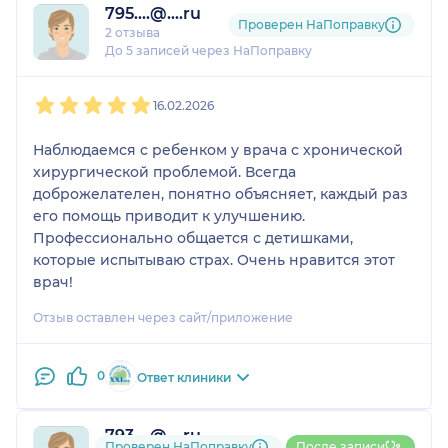
795....@....ru
Проверен НаПоправку
2 отзыва
До 5 записей через НаПоправку
1
2
3
4
5
16.02.2026
Наблюдаемся с ребенком у врача с хронической
хирургической проблемой. Всегда
доброжелателен, понятно объясняет, каждый раз
его помощь приводит к улучшению.
Профессионально общается с детишками,
которые испытываю страх. Очень нравится этот
врач!
Отзыв оставлен через сайт/приложение
0
Ответ клиники
793....@....ru
Проверен НаПоправку
После записи