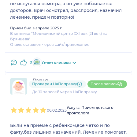
не испугался осмотра, а он уже побаивается
докторов. Врач осмотрел, расспросил, назначил
лечение, придем повторно!
Прием был в апреле 2025 г.
В клинике "Медицинский центр XXI век (21 век) на
Брянцева"
Отзыв оставлен через сайт/приложение
0
Ответ клиники
Дарья
Проверен НаПоправку
После записи
3 отзыва
До 10 записей через НаПоправку
1
2
3
4
5
Услуга: Прием детского
06.02.2025
проктолога
Были на приеме с ребенком,все четко и по
факту,без лишних назначений. Лечение помогает.