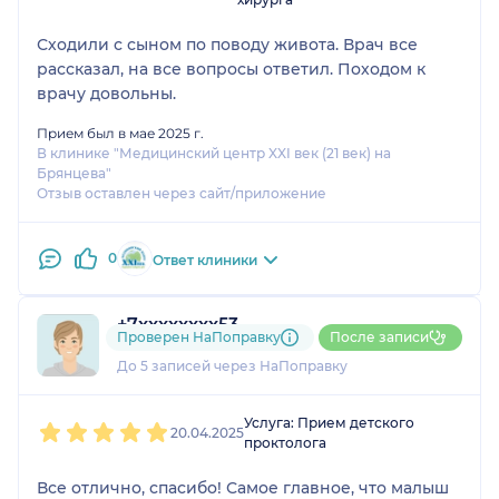
Сходили с сыном по поводу живота. Врач все
рассказал, на все вопросы ответил. Походом к
врачу довольны.
Прием был в мае 2025 г.
В клинике "Медицинский центр XXI век (21 век) на
Брянцева"
Отзыв оставлен через сайт/приложение
0
Ответ клиники
+7xxxxxxxx53
Проверен НаПоправку
После записи
1 отзыв
До 5 записей через НаПоправку
1
2
3
4
5
Услуга: Прием детского
20.04.2025
проктолога
Все отлично, спасибо! Самое главное, что малыш