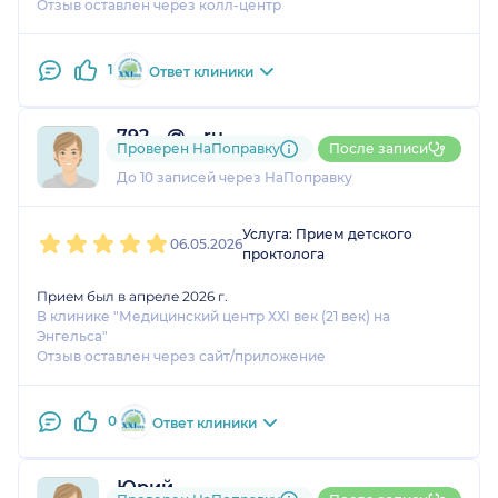
Отзыв оставлен через колл-центр
ней положительные отзывы.
1
Ответ клиники
792....@....ru
Проверен НаПоправку
После записи
1 оценка
До 10 записей через НаПоправку
1
2
3
4
5
Услуга: Прием детского
06.05.2026
проктолога
Прием был в апреле 2026 г.
В клинике "Медицинский центр XXI век (21 век) на
Энгельса"
Отзыв оставлен через сайт/приложение
0
Ответ клиники
Юрий