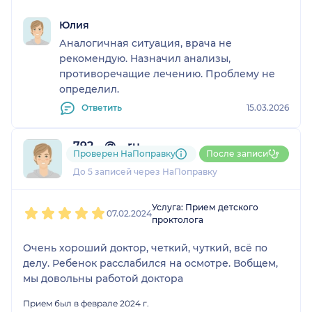
Юлия
Аналогичная ситуация, врача не
рекомендую. Назначил анализы,
противоречащие лечению. Проблему не
определил.
Ответить
15.03.2026
792....@....ru
Проверен НаПоправку
После записи
1 отзыв
До 5 записей через НаПоправку
1
2
3
4
5
Услуга: Прием детского
07.02.2024
проктолога
Очень хороший доктор, четкий, чуткий, всё по
делу. Ребенок расслабился на осмотре. Вобщем,
мы довольны работой доктора
Прием был в феврале 2024 г.