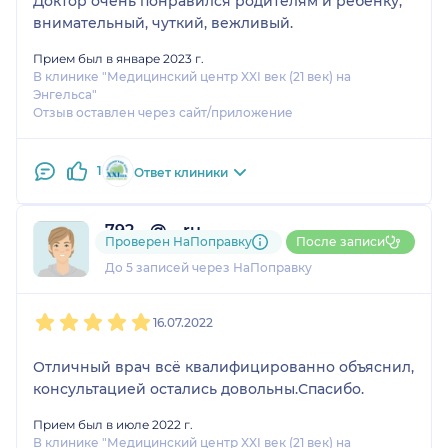
Доктор очень понравился родителям и ребенку,
внимательный, чуткий, вежливый.
Прием был в январе 2023 г.
В клинике "Медицинский центр XXI век (21 век) на
Энгельса"
Отзыв оставлен через сайт/приложение
1
Ответ клиники
792....@....ru
Проверен НаПоправку
После записи
1 отзыв
До 5 записей через НаПоправку
1
2
3
4
5
16.07.2022
Отличный врач всё квалифицированно объяснил,
консультацией остались довольны.Спасибо.
Прием был в июле 2022 г.
В клинике "Медицинский центр XXI век (21 век) на