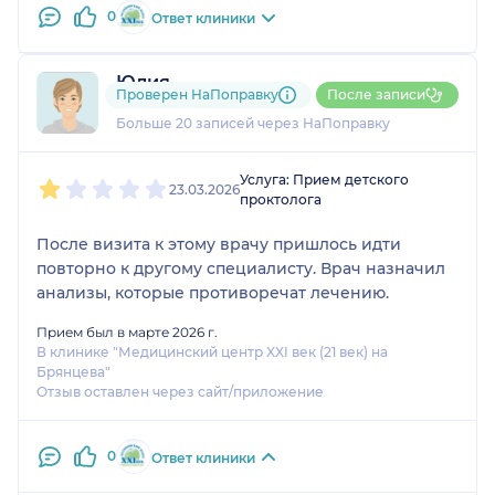
0
Ответ клиники
Юлия
Проверен НаПоправку
После записи
1 отзыв
Больше 20 записей через НаПоправку
1
2
3
4
5
Услуга: Прием детского
23.03.2026
проктолога
После визита к этому врачу пришлось идти
повторно к другому специалисту. Врач назначил
анализы, которые противоречат лечению.
Прием был в марте 2026 г.
В клинике "Медицинский центр XXI век (21 век) на
Брянцева"
Отзыв оставлен через сайт/приложение
0
Ответ клиники