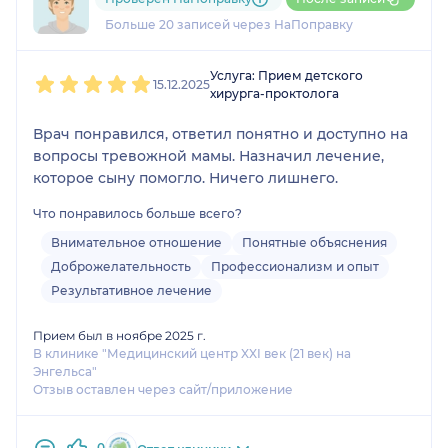
12 отзывов
и
2 оценки
Больше 20 записей через НаПоправку
1
2
3
4
5
Услуга: Прием детского
15.12.2025
хирурга-проктолога
Врач понравился, ответил понятно и доступно на
вопросы тревожной мамы. Назначил лечение,
которое сыну помогло. Ничего лишнего.
Что понравилось больше всего?
Внимательное отношение
Понятные объяснения
Доброжелательность
Профессионализм и опыт
Результативное лечение
Прием был в ноябре 2025 г.
В клинике "Медицинский центр XXI век (21 век) на
Энгельса"
Отзыв оставлен через сайт/приложение
0