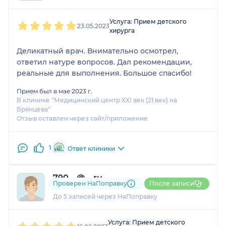
1
2
3
4
5
Услуга: Прием детского
23.05.2023
хирурга
Деликатный врач. Внимательно осмотрел,
ответил натуре вопросов. Дал рекомендации,
реальные для выполнения. Большое спасибо!
Прием был в мае 2023 г.
В клинике "Медицинский центр XXI век (21 век) на
Брянцева"
Отзыв оставлен через сайт/приложение
1
Ответ клиники
790....@....ru
Проверен НаПоправку
После записи
1 отзыв
До 5 записей через НаПоправку
1
2
3
4
5
Услуга: Прием детского