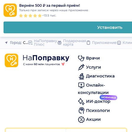
1
2
3
4
5
1
2
3
4
5
1
2
3
4
5
to
Вернём 500 ₽ за первый приём!
Закрыть
Только при записи через наше приложение
content
~13.5 тыс.
Установить
НаПоправку
Подарочная
Город:
Санкт-Петербург
Приложение
Кли
Плюс
карта
Врачи
Услуги
Диагностика
Онлайн-
консультации
ИИ-доктор
Психологи
Акции