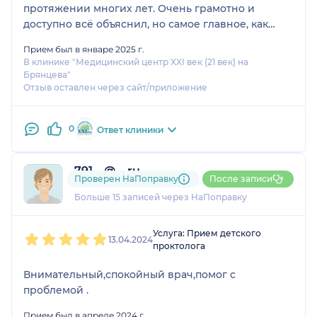
протяжении многих лет. Очень грамотно и
доступно всё объяснил, но самое главное, как
легко и безболезненно прошла эта мини-
Прием был в январе 2025 г.
операция. Большое спасибо и удачи Даниле
В клинике "Медицинский центр XXI век (21 век) на
Викторовичу!
Брянцева"
Отзыв оставлен через сайт/приложение
0
Ответ клиники
791....@....ru
Проверен НаПоправку
После записи
4 отзыва
Больше 15 записей через НаПоправку
1
2
3
4
5
Услуга: Прием детского
13.04.2024
проктолога
Внимательный,спокойный врач,помог с
проблемой .
Прием был в апреле 2024 г.