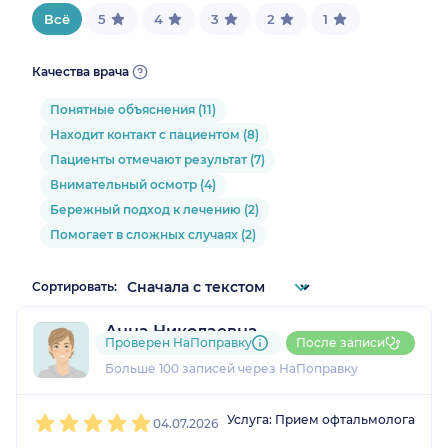
Всё
5
4
3
2
1
Качества врача
Понятные объяснения (11)
Находит контакт с пациентом (8)
Пациенты отмечают результат (7)
Внимательный осмотр (4)
Бережный подход к лечению (2)
Помогает в сложных случаях (2)
Сортировать:
Анна Николаевна
Проверен НаПоправку
После записи
43 отзыва
и
1 оценка
Больше 100 записей через НаПоправку
1
2
3
4
5
Услуга: Прием офтальмолога
04.07.2026