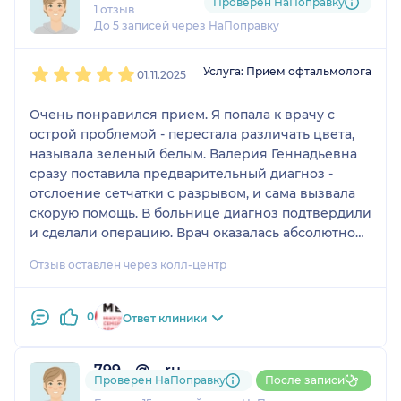
Проверен НаПоправку
1 отзыв
До 5 записей через НаПоправку
1
2
3
4
5
Услуга: Прием офтальмолога
01.11.2025
Очень понравился прием. Я попала к врачу с
острой проблемой - перестала различать цвета,
называла зеленый белым. Валерия Геннадьевна
сразу поставила предварительный диагноз -
отслоение сетчатки с разрывом, и сама вызвала
скорую помощь. В больнице диагноз подтвердили
и сделали операцию. Врач оказалась абсолютно
права, хотя в больнице неделю готовили к
Отзыв оставлен через колл-центр
операции из-за сложного случая. Это кандидат
наук, грамотный специалист, действовала быстро
и профессионально в экстренной ситуации.
0
Ответ клиники
Обязательно планирую обратиться к ней снова
для решения других проблем со зрением после
799....@....ru
выздоровления.
Проверен НаПоправку
После записи
2 отзыва
и
2 оценки