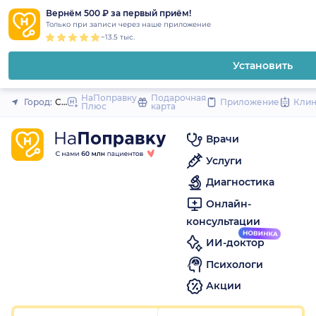
1
2
3
4
5
1
2
3
4
5
1
2
3
4
5
to
Вернём 500 ₽ за первый приём!
Закрыть
Только при записи через наше приложение
content
~13.5 тыс.
Установить
НаПоправку
Подарочная
Город:
Санкт-Петербург
Приложение
Кли
Плюс
карта
Врачи
Услуги
Диагностика
Онлайн-
консультации
ИИ-доктор
Психологи
Акции