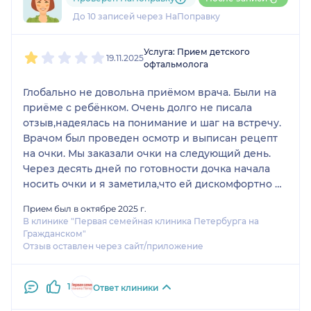
1 отзыв
и
1 оценка
До 10 записей через НаПоправку
1
2
3
4
5
Услуга: Прием детского
19.11.2025
офтальмолога
Глобально не довольна приёмом врача. Были на
приёме с ребёнком. Очень долго не писала
отзыв,надеялась на понимание и шаг на встречу.
Врачом был проведен осмотр и выписан рецепт
на очки. Мы заказали очки на следующий день.
Через десять дней по готовности дочка начала
носить очки и я заметила,что ей дискомфортно и
она их постоянно снимает. Хотела попасть на
Прием был в октябре 2025 г.
повторный прием, но врач ушёл в отпуск. Не
В клинике "Первая семейная клиника Петербурга на
стали ждать,так как мы уже целый месяц возились
Гражданском"
с этим вопросом.
Отзыв оставлен через сайт/приложение
Записались на прием в поликлинику , как
результат: рецепт выписан ошибочно, вместо
1
Ответ клиники
плюса, у нас в рецепте стоял минус,
соответственно очки были сделаны не верно. Для