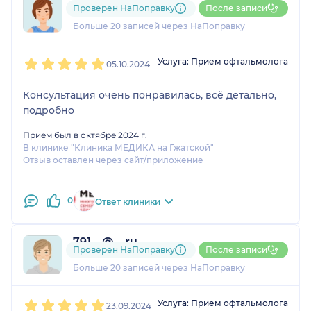
Анна
Проверен НаПоправку
После записи
3 отзыва
Больше 20 записей через НаПоправку
1
2
3
4
5
Услуга: Прием офтальмолога
05.10.2024
Консультация очень понравилась, всё детально,
подробно
Прием был в октябре 2024 г.
В клинике "Клиника МЕДИКА на Гжатской"
Отзыв оставлен через сайт/приложение
0
Ответ клиники
791....@....ru
Проверен НаПоправку
После записи
3 отзыва
Больше 20 записей через НаПоправку
1
2
3
4
5
Услуга: Прием офтальмолога
23.09.2024