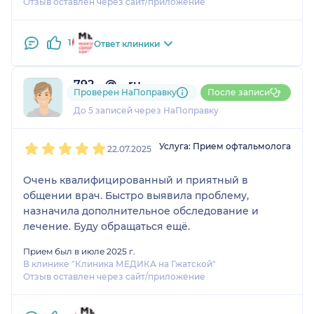
Отзыв оставлен через сайт/приложение
1
Ответ клиники
792....@....ru
Проверен НаПоправку
После записи
1 отзыв
До 5 записей через НаПоправку
1
2
3
4
5
Услуга: Прием офтальмолога
22.07.2025
Очень квалифицированный и приятный в
общении врач. Быстро выявила проблему,
назначила дополнительное обследование и
лечение. Буду обращаться ещё.
Прием был в июле 2025 г.
В клинике "Клиника МЕДИКА на Гжатской"
Отзыв оставлен через сайт/приложение