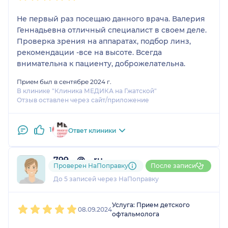
Не первый раз посещаю данного врача. Валерия
Геннадьевна отличный специалист в своем деле.
Проверка зрения на аппаратах, подбор линз,
рекомендации -все на высоте. Всегда
внимательна к пациенту, доброжелательна.
Прием был в сентябре 2024 г.
В клинике "Клиника МЕДИКА на Гжатской"
Отзыв оставлен через сайт/приложение
1
Ответ клиники
799....@....ru
Проверен НаПоправку
После записи
1 отзыв
До 5 записей через НаПоправку
1
2
3
4
5
Услуга: Прием детского
08.09.2024
офтальмолога