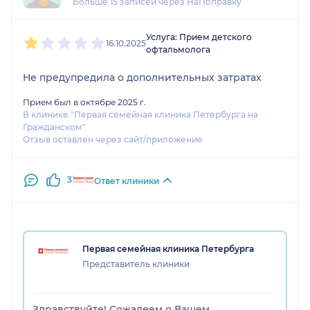
Больше 15 записей через НаПоправку
1
2
3
4
5
Услуга: Прием детского
16.10.2025
офтальмолога
Не предупредила о дополнительных затратах
Прием был в октябре 2025 г.
В клинике "Первая семейная клиника Петербурга на
Гражданском"
Отзыв оставлен через сайт/приложение
3
Ответ клиники
Первая семейная клиника Петербурга
Представитель клиники
Здравствуйте! Сожалеем о Вашем