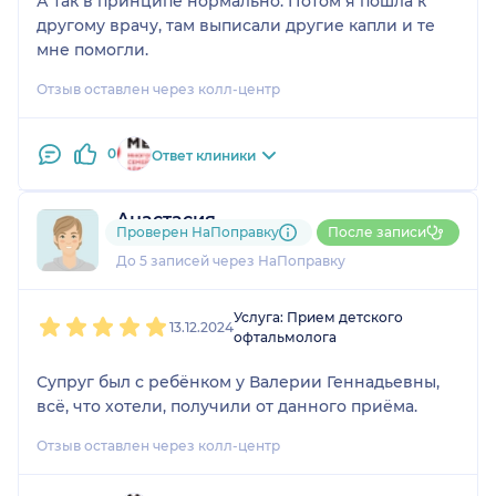
А так в принципе нормально. Потом я пошла к
другому врачу, там выписали другие капли и те
мне помогли.
Отзыв оставлен через колл-центр
0
Ответ клиники
Анастасия
Проверен НаПоправку
После записи
1 отзыв
До 5 записей через НаПоправку
1
2
3
4
5
Услуга: Прием детского
13.12.2024
офтальмолога
Супруг был с ребёнком у Валерии Геннадьевны,
всё, что хотели, получили от данного приёма.
Отзыв оставлен через колл-центр