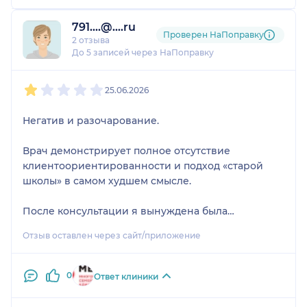
791....@....ru
Проверен НаПоправку
2 отзыва
До 5 записей через НаПоправку
1
2
3
4
5
25.06.2026
Негатив и разочарование.
Врач демонстрирует полное отсутствие
клиентоориентированности и подход «старой
школы» в самом худшем смысле.
После консультации я вынуждена была
обратиться к третьему офтальмологу, так как
Отзыв оставлен через сайт/приложение
данный специалист категорично отвергла
назначения своих коллег, заявив, что очки
подобраны неправильно, а другие врачи
0
Ответ клиники
намеренно зарабатывают деньги в ущерб
здоровью пациентов.