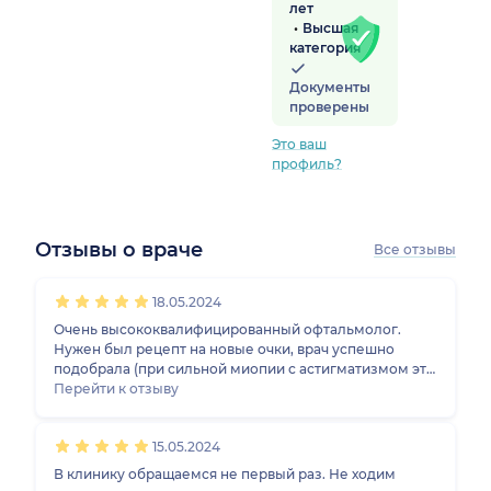
лет
Высшая
категория
Документы
проверены
Это ваш
профиль?
Отзывы о враче
Все отзывы
1
2
3
4
5
1
2
3
4
5
1
2
3
4
5
18.05.2024
Очень высококвалифицированный офтальмолог.
Нужен был рецепт на новые очки, врач успешно
подобрала (при сильной миопии с астигматизмом это
не так просто). Помимо этого еще и тщательно
Перейти к отзыву
проверила состояние глаз, сетчатки, провела кучу
тестов. Выявила проблему и направила на Моховую,
15.05.2024
где подтвердилось, что нужна коагуляция сетчатки.
Прописала препараты, помогают. Рассказала, где
В клинику обращаемся не первый раз. Не ходим
какое оборудование в городских центрах,