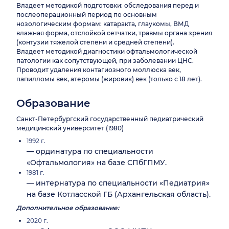
Владеет методикой подготовки: обследования перед и
послеоперационный период по основным
нозологическим формам: катаракта, глаукомы, ВМД
влажная форма, отслойкой сетчатки, травмы органа зрения
(контузии тяжелой степени и средней степени).
Владеет методикой диагностики офтальмологической
патологии как сопутствующей, при заболевании ЦНС.
Проводит удаления контагиозного моллюска век,
папилломы век, атеромы (жировик) век (только с 18 лет).
Образование
Санкт-Петербургский государственный педиатрический
медицинский университет (1980)
1992 г.
— ординатура по специальности
«Офтальмология» на базе СПбГПМУ.
1981 г.
— интернатура по специальности «Педиатрия»
на базе Котласской ГБ (Архангельская область).
Дополнительное образование:
2020 г.