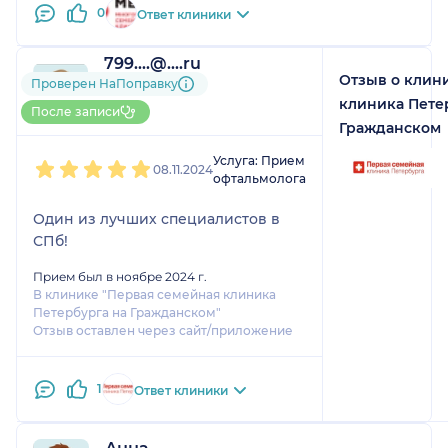
0
Ответ клиники
799....@....ru
Отзыв о клин
1 отзыв
Проверен НаПоправку
До 5 записей через
клиника Пете
После записи
НаПоправку
Гражданском
1
2
3
4
5
Услуга: Прием
08.11.2024
офтальмолога
Один из лучших специалистов в
СПб!
Прием был в ноябре 2024 г.
В клинике "Первая семейная клиника
Петербурга на Гражданском"
Отзыв оставлен через сайт/приложение
1
Ответ клиники