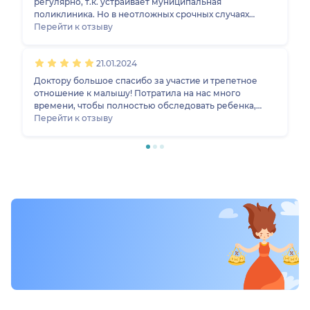
регулярно, т.к. устраивает муниципальная
порекомендовала, где точнее будет диагностика.
поликлиника. Но в неотложных срочных случаях
Сразу видно, профессионал, который занимается
спасает МЕДИКА.
Перейти к отзыву
любимым делом. И как человек Валерия Геннадиевна
очень приятная, доброжелательная.
21.01.2024
Доктору большое спасибо за участие и трепетное
отношение к малышу! Потратила на нас много
времени, чтобы полностью обследовать ребенка,
внимательно и нежно осматривала.
Перейти к отзыву