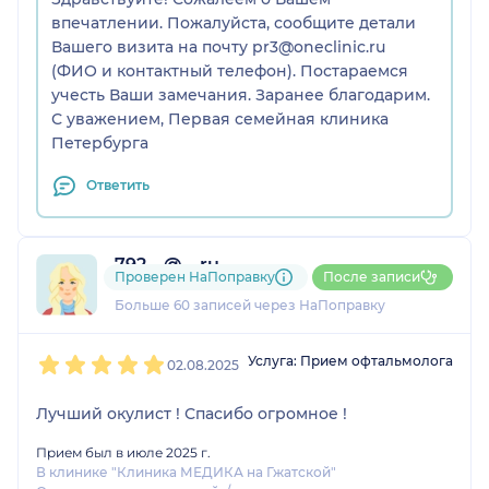
впечатлении. Пожалуйста, сообщите детали
Вашего визита на почту pr3@oneclinic.ru
(ФИО и контактный телефон). Постараемся
учесть Ваши замечания. Заранее благодарим.
С уважением, Первая семейная клиника
Петербурга
Ответить
792....@....ru
Проверен НаПоправку
После записи
6 отзывов
и
3 оценки
Больше 60 записей через НаПоправку
1
2
3
4
5
Услуга: Прием офтальмолога
02.08.2025
Лучший окулист ! Спасибо огромное !
Прием был в июле 2025 г.
В клинике "Клиника МЕДИКА на Гжатской"