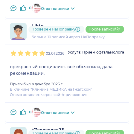
0
Ответ клиники
Likin
Проверен НаПоправку
После записи
2 отзыва
Больше 10 записей через НаПоправку
1
2
3
4
5
Услуга: Прием офтальмолога
02.01.2026
прекрасный специалист. всё объяснила, дала
рекомендации.
Прием был в декабре 2025 г.
В клинике "Клиника МЕДИКА на Гжатской"
Отзыв оставлен через сайт/приложение
0
Ответ клиники
+7xxxxxxxx75
Проверен НаПоправку
После записи