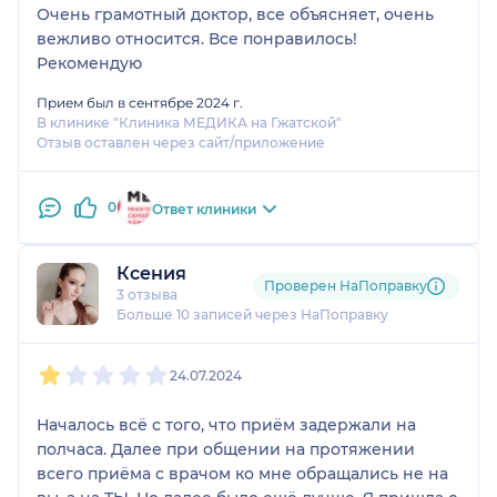
Очень грамотный доктор, все объясняет, очень
вежливо относится. Все понравилось!
Рекомендую
Прием был в сентябре 2024 г.
В клинике "Клиника МЕДИКА на Гжатской"
Отзыв оставлен через сайт/приложение
0
Ответ клиники
Ксения
Проверен НаПоправку
3 отзыва
Больше 10 записей через НаПоправку
1
2
3
4
5
24.07.2024
Началось всё с того, что приём задержали на
полчаса. Далее при общении на протяжении
всего приёма с врачом ко мне обращались не на