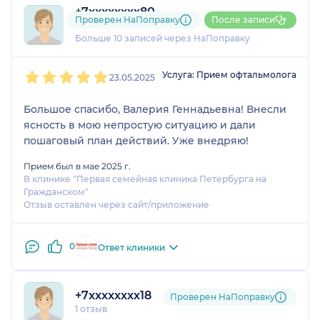
+7xxxxxxxx80
Проверен НаПоправку
После записи
10 отзывов
Больше 10 записей через НаПоправку
1
2
3
4
5
Услуга: Прием офтальмолога
23.05.2025
Большое спасибо, Валерия Геннадьевна! Внесли
ясность в мою непростую ситуацию и дали
пошаговый план действий. Уже внедряю!
Прием был в мае 2025 г.
В клинике "Первая семейная клиника Петербурга на
Гражданском"
Отзыв оставлен через сайт/приложение
0
Ответ клиники
+7xxxxxxxx18
Проверен НаПоправку
1 отзыв