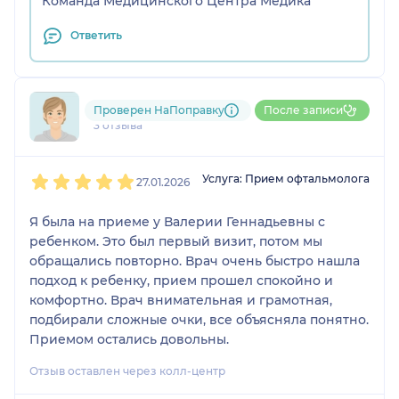
Команда Медицинского Центра Медика
Ответить
792....@....ru
Проверен НаПоправку
После записи
3 отзыва
1
2
3
4
5
Услуга: Прием офтальмолога
27.01.2026
Я была на приеме у Валерии Геннадьевны с
ребенком. Это был первый визит, потом мы
обращались повторно. Врач очень быстро нашла
подход к ребенку, прием прошел спокойно и
комфортно. Врач внимательная и грамотная,
подбирали сложные очки, все объясняла понятно.
Приемом остались довольны.
Отзыв оставлен через колл-центр