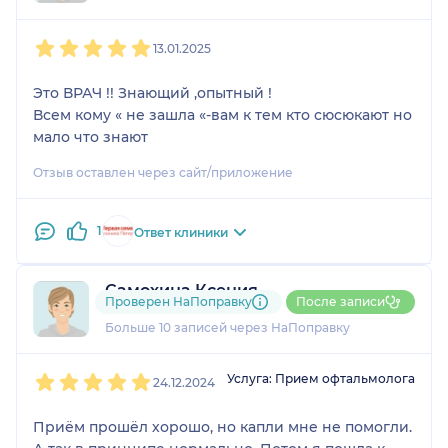
1
2
3
4
5
13.01.2025
Это ВРАЧ !! Знающий ,опытный !
Всем кому « не зашла «-вам к тем кто сюсюкают но
мало что знают
Отзыв оставлен через сайт/приложение
1
Ответ клиники
Самохина Ксения
Проверен НаПоправку
После записи
1 отзыв
Больше 10 записей через НаПоправку
1
2
3
4
5
Услуга: Прием офтальмолога
24.12.2024
Приём прошёл хорошо, но капли мне не помогли.