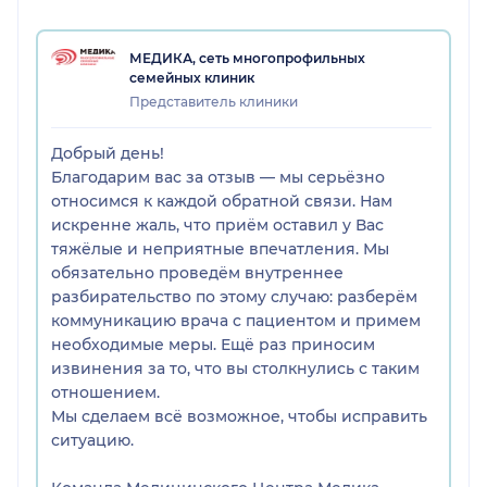
На мою просьбу пояснить диагноз и ответить на
МЕДИКА, сеть многопрофильных
вопрос «что именно требовалось доказать?»
семейных клиник
последовал резкий ответ: «Тут и объяснять
Представитель клиники
нечего». Никакой аргументации предоставлено
не было.
Добрый день!
Благодарим вас за отзыв — мы серьёзно
Самое возмутительное: в ответ на информацию о
относимся к каждой обратной связи. Нам
моей профессии (архитектор) врач позволила
искренне жаль, что приём оставил у Вас
себе неуместную шутку: «Сколько ваших зданий
тяжёлые и неприятные впечатления. Мы
уже упало?»
обязательно проведём внутреннее
разбирательство по этому случаю: разберём
Это было унизительно. Нет оправдания ни такому
коммуникацию врача с пациентом и примем
уровню профессионализма, ни человеческому
необходимые меры. Ещё раз приносим
отношению.
извинения за то, что вы столкнулись с таким
отношением.
Была на приеме в клинике Медика на Гжатской
Мы сделаем всё возможное, чтобы исправить
24.06.2026
ситуацию.