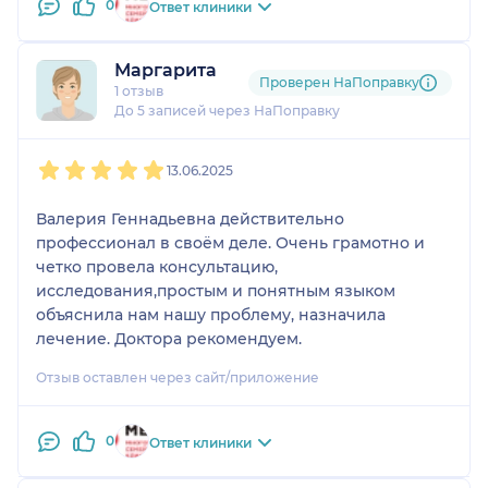
0
Ответ клиники
Маргарита
Проверен НаПоправку
1 отзыв
До 5 записей через НаПоправку
1
2
3
4
5
13.06.2025
Валерия Геннадьевна действительно
профессионал в своём деле. Очень грамотно и
четко провела консультацию,
исследования,простым и понятным языком
объяснила нам нашу проблему, назначила
лечение. Доктора рекомендуем.
Отзыв оставлен через сайт/приложение
0
Ответ клиники