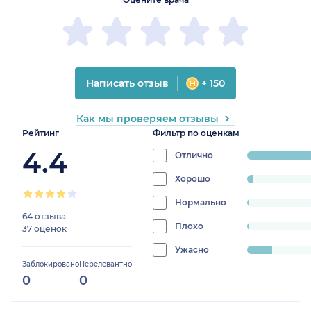
Написать отзыв
+ 150
Как мы проверяем отзывы
Рейтинг
Фильтр по оценкам
4.4
Отлично
progress:
83.1683168316831
Хорошо
progress:
2.9702970297029703%
Нормально
progress:
64 отзыва
0.9900990099009901%
Плохо
progress:
37 оценок
0.9900990099009901%
Ужасно
progress:
Заблокировано
Нерелевантно
11.881188118811881%
0
0