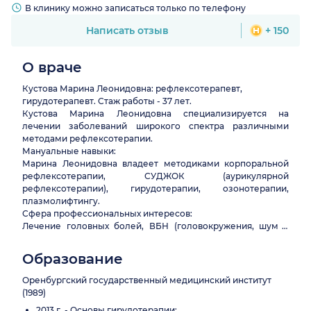
В клинику можно записаться только по телефону
Написать отзыв
+ 150
О враче
Кустова Марина Леонидовна: рефлексотерапевт,
гирудотерапевт. Стаж работы - 37 лет.
Кустова Марина Леонидовна специализируется на
лечении заболеваний широкого спектра различными
методами рефлексотерапии.
Мануальные навыки:
Марина Леонидовна владеет методиками корпоральной
рефлексотерапии, СУДЖОК (аурикулярной
рефлексотерапии), гирудотерапии, озонотерапии,
плазмолифтингу.
Сфера профессиональных интересов:
Лечение головных болей, ВБН (головокружения, шум в
голове, ушах), самотические заболевания.
Образование
Оренбургский государственный медицинский институт
(1989)
2013 г. - Основы гирудотерапии;