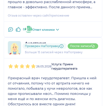
прошло в довольно расслабленной атмосфере, а
главное - эффективно. После данного приема
проблема стала меньше меня беспокоить.
Отзыв оставлен через сайт/приложение
Всем советую данного специалиста!
0
Ответ клиники
Анастасия
Проверен НаПоправку
После записи
3 отзыва
Больше 15 записей через НаПоправку
1
2
3
4
5
Услуга: Прием
26.05.2026
гирудотерапевта
Прекрасный врач гирудотерапевт. Пришла к ней
от отчаяния, потому что от артрита ничего не
помогало, побывала у кучи неврологов, все как
одни прописывали нвсп... Помимо поясницы у
меня ещё и по женски есть диагнозы.
Обострилось все вместе одним днем!