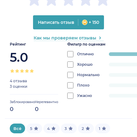
Написать отзыв
+ 150
Как мы проверяем отзывы
Рейтинг
Фильтр по оценкам
5.0
Отлично
progress:
100%
Хорошо
progress:
0%
Нормально
progress:
4 отзыва
0%
Плохо
progress:
3 оценки
0%
Ужасно
progress:
Заблокировано
Нерелевантно
0%
0
0
Всё
5
4
3
2
1