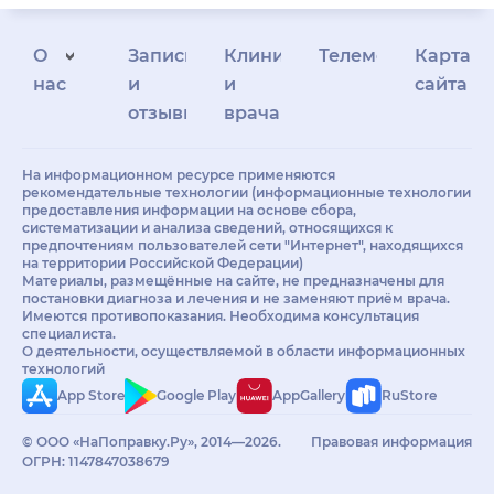
О
Запись
Клиникам
Телемедицина
Карта
нас
и
и
сайта
отзывы
врачам
На информационном ресурсе применяются
рекомендательные технологии (информационные технологии
предоставления информации на основе сбора,
систематизации и анализа сведений, относящихся к
предпочтениям пользователей сети "Интернет", находящихся
на территории Российской Федерации)
Материалы, размещённые на сайте, не предназначены для
постановки диагноза и лечения и не заменяют приём врача.
Имеются противопоказания. Необходима консультация
специалиста.
О деятельности, осуществляемой в области информационных
технологий
App Store
Google Play
AppGallery
RuStore
© ООО «НаПоправку.Ру», 2014—2026.
Правовая информация
ОГРН: 1147847038679