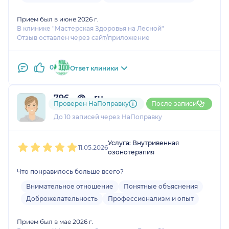
Прием был в июне 2026 г.
В клинике "Мастерская Здоровья на Лесной"
Отзыв оставлен через сайт/приложение
0
Ответ клиники
796....@....ru
Проверен НаПоправку
После записи
1 оценка
До 10 записей через НаПоправку
1
2
3
4
5
Услуга: Внутривенная
11.05.2026
озонотерапия
Что понравилось больше всего?
Внимательное отношение
Понятные объяснения
Доброжелательность
Профессионализм и опыт
Прием был в мае 2026 г.