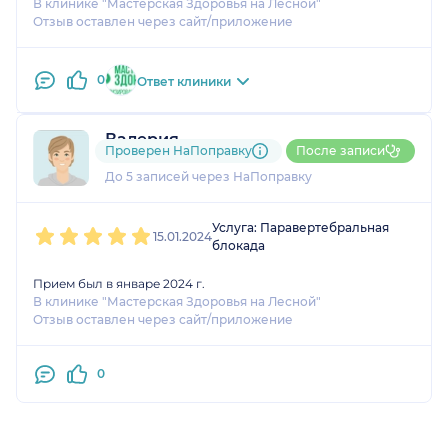
В клинике "Мастерская Здоровья на Лесной"
Отзыв оставлен через сайт/приложение
0
Ответ клиники
Валерия
Проверен НаПоправку
После записи
2 оценки
До 5 записей через НаПоправку
1
2
3
4
5
Услуга: Паравертебральная
15.01.2024
блокада
Прием был в январе 2024 г.
В клинике "Мастерская Здоровья на Лесной"
Отзыв оставлен через сайт/приложение
0