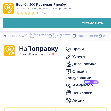
1
2
3
4
5
1
2
3
4
5
1
2
3
4
5
to
Вернём 500 ₽ за первый приём!
Закрыть
Только при записи через наше приложение
content
~13.5 тыс.
Установить
НаПоправку
Подарочная
Город:
Санкт-Петербург
Приложение
Кли
Плюс
карта
Врачи
Услуги
Диагностика
Онлайн-
консультации
ИИ-доктор
Психологи
Акции