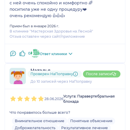
с ней очень спокойно и комфортно 🌈
поситила уже не одну процедуру❤️
очень рекомендую 👍👍👍
Прием был в январе 2026 г.
В клинике "Мастерская Здоровья на Лесной"
Отзыв оставлен через сайт/приложение
0
Ответ клиники
Наталья
Проверен НаПоправку
После записи
1 оценка
До 10 записей через НаПоправку
1
2
3
4
5
Услуга: Паравертебральная
28.06.2026
блокада
Что понравилось больше всего?
Внимательное отношение
Понятные объяснения
Доброжелательность
Результативное лечение