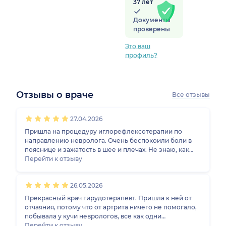
37 лет
Документы
проверены
Это ваш
профиль?
Отзывы о враче
Все отзывы
1
2
3
4
5
1
2
3
4
5
1
2
3
4
5
27.04.2026
Пришла на процедуру иглорефлексотерапии по
направлению невролога. Очень беспокоили боли в
пояснице и зажатость в шее и плечах. Не знаю, как
доктор так сделала, но через две процедуры уже не
Перейти к отзыву
беспокоило ничего из этих жалоб. От себя
рекомендую Марину Леонидовну, как грамотного
26.05.2026
специалиста с очень хорошими руками.
Прекрасный врач гирудотерапевт. Пришла к ней от
отчаяния, потому что от артрита ничего не помогало,
побывала у кучи неврологов, все как одни
прописывали нвсп... Помимо поясницы у меня ещё и
Перейти к отзыву