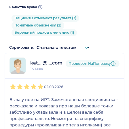
Качества врача
Пациенты отмечают результат (3)
Понятные объяснения (2)
Бережный подход к лечению (1)
Сортировать:
kat....@....com
Проверен НаПоправку
1 отзыв
1
2
3
4
5
02.08.2026
Была у нее на ИРТ. Замечательная специалистка -
рассказала и показала про наши болевые точки,
заботливо укладывала и в целом вела себя
профессионально. Несмотря на специфику
процедуры (прокалывание тела иголками) все