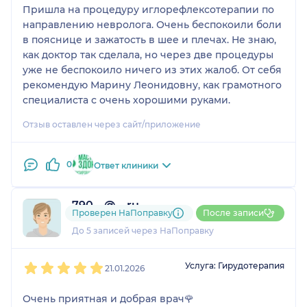
Пришла на процедуру иглорефлексотерапии по
направлению невролога. Очень беспокоили боли
в пояснице и зажатость в шее и плечах. Не знаю,
как доктор так сделала, но через две процедуры
уже не беспокоило ничего из этих жалоб. От себя
рекомендую Марину Леонидовну, как грамотного
специалиста с очень хорошими руками.
Отзыв оставлен через сайт/приложение
0
Ответ клиники
790....@....ru
Проверен НаПоправку
После записи
1 отзыв
До 5 записей через НаПоправку
1
2
3
4
5
Услуга: Гирудотерапия
21.01.2026
Очень приятная и добрая врач🌹