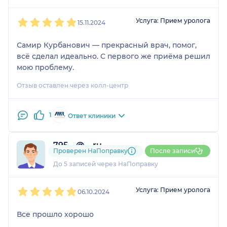
1
2
3
4
5
Услуга: Прием уролога
15.11.2024
Самир Курбанович — прекрасный врач, помог,
всё сделал идеально. С первого же приёма решил
мою проблему.
Отзыв оставлен через колл-центр
1
Ответ клиники
795....@....ru
Проверен НаПоправку
После записи
2 отзыва
До 5 записей через НаПоправку
1
2
3
4
5
Услуга: Прием уролога
06.10.2024
Все прошло хорошо