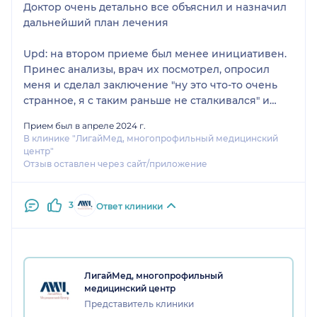
Доктор очень детально все объяснил и назначил
дальнейший план лечения
Upd: на втором приеме был менее инициативен.
Принес анализы, врач их посмотрел, опросил
меня и сделал заключение "ну это что-то очень
странное, я с таким раньше не сталкивался" и
прописал анализов "для профилактики" на
Прием был в апреле 2024 г.
заоблачную сумму. К клинике претензий нет, но
В клинике "ЛигайМед, многопрофильный медицинский
врача не рекомендую
центр"
Отзыв оставлен через сайт/приложение
3
Ответ клиники
ЛигайМед, многопрофильный
медицинский центр
Представитель клиники