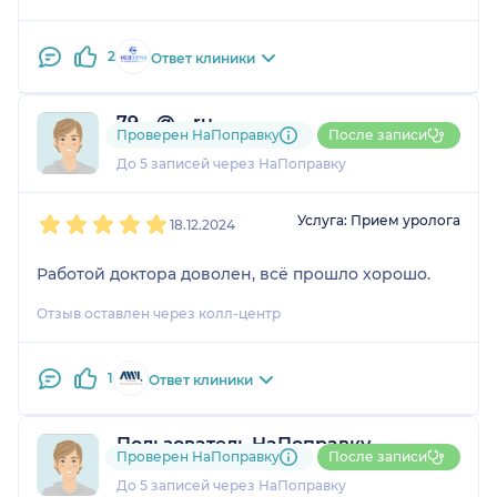
2
Ответ клиники
79....@....ru
Проверен НаПоправку
После записи
1 отзыв
До 5 записей через НаПоправку
1
2
3
4
5
Услуга: Прием уролога
18.12.2024
Работой доктора доволен, всё прошло хорошо.
Отзыв оставлен через колл-центр
1
Ответ клиники
Пользователь НаПоправку
Проверен НаПоправку
После записи
1 отзыв
До 5 записей через НаПоправку