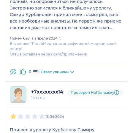
полным, но опорожниться не получалось.
Экстренно записался к ближайшему урологу.
Самир Курбанович принял меня, осмотрел, взял
все необходимые анализы. На первом же приеме
поставил диагноз простатит и наметил план
лечения. Я оценил тактичность и мягкий подход
Прием был в апреле 2024 г.
Самира Курбановича. Он выявил у меня
В клинике "ЛигайМед, многопрофильный медицинский
непереносимость 1 препарата и смог назначить
центр"
индивидуальное правильно лечение. А
Отзыв оставлен через сайт/приложение
правильным я считаю его потому, что оно мне
помогло, первые с подвижки были уже на второй
0
Ответ клиники
день. По прошествию 2 недель все
нормализовалось. Резюмируя я хочу сказать, что
Самир Курбанович эрудированный,
+7xxxxxxxx14
компетентный и душевный специалист.
Проверен НаПоправку
1 отзыв
Побольше бы таких врачей!
1
2
3
4
5
13.04.2024
Пришёл к урологу Курбанову Самиру