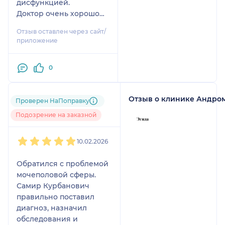
дисфункцией.
Доктор очень хорошо
предрасполагает к себе
Отзыв оставлен через сайт/
и успокаивает.
приложение
Остался доволен
лечением и
0
отношением врача.
Отзыв о клинике Андро
Пользователь
Проверен НаПоправку
НаПоправку
Подозрение на заказной
1
2
3
4
5
10.02.2026
Обратился с проблемой
мочеполовой сферы.
Самир Курбанович
правильно поставил
диагноз, назначил
обследования и