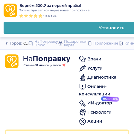
1
2
3
4
5
1
2
3
4
5
1
2
3
4
5
to
Вернём 500 ₽ за первый приём!
Закрыть
Только при записи через наше приложение
content
~13.5 тыс.
Установить
НаПоправку
Подарочная
Город:
Санкт-Петербург
Приложение
Кли
Плюс
карта
Врачи
Услуги
Диагностика
Онлайн-
консультации
ИИ-доктор
Психологи
Акции