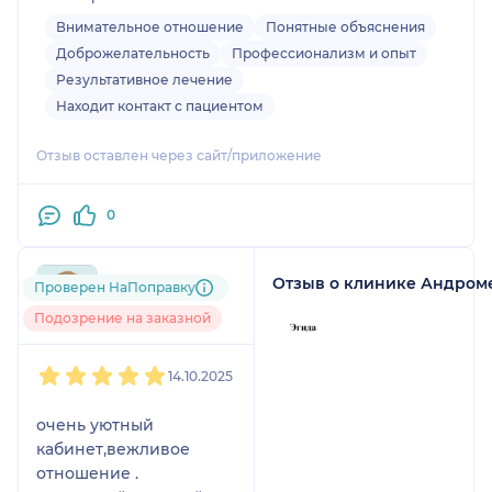
Внимательное отношение
Понятные объяснения
Доброжелательность
Профессионализм и опыт
Результативное лечение
Находит контакт с пациентом
Отзыв оставлен через сайт/приложение
0
Отзыв о клинике Андром
Проверен НаПоправку
+7xxxxxxxx37
Подозрение на заказной
1
2
3
4
5
14.10.2025
очень уютный
кабинет,вежливое
отношение .