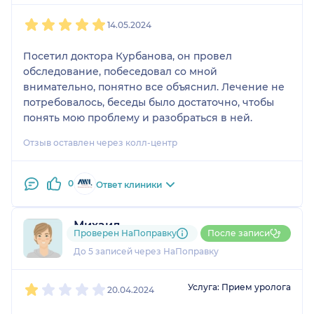
1
2
3
4
5
14.05.2024
Посетил доктора Курбанова, он провел
обследование, побеседовал со мной
внимательно, понятно все объяснил. Лечение не
потребовалось, беседы было достаточно, чтобы
понять мою проблему и разобраться в ней.
Отзыв оставлен через колл-центр
0
Ответ клиники
Михаил
Проверен НаПоправку
После записи
1 отзыв
До 5 записей через НаПоправку
1
2
3
4
5
Услуга: Прием уролога
20.04.2024