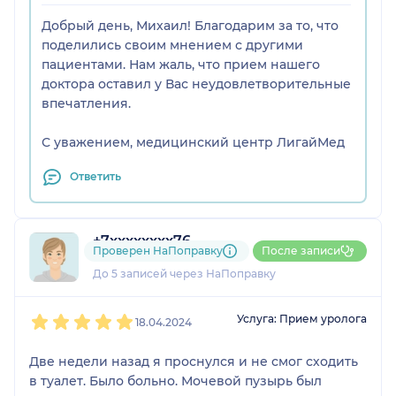
Добрый день, Михаил! Благодарим за то, что
поделились своим мнением с другими
пациентами. Нам жаль, что прием нашего
доктора оставил у Вас неудовлетворительные
впечатления.
С уважением, медицинский центр ЛигайМед
Ответить
+7xxxxxxxx76
Проверен НаПоправку
После записи
1 отзыв
и
1 оценка
До 5 записей через НаПоправку
1
2
3
4
5
Услуга: Прием уролога
18.04.2024
Две недели назад я проснулся и не смог сходить
в туалет. Было больно. Мочевой пузырь был