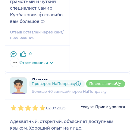
грамотный и чуткий
специалист Самир
Курбанович 👍 спасибо
вам большое 🤝
Отзыв оставлен через сайт/
приложение
0
Ответ клиники
Диана
Проверен НаПоправку
После записи
8 отзывов
и
1 оценка
Больше 40 записей через НаПоправку
1
2
3
4
5
Услуга: Прием уролога
02.07.2025
Адекватный, открытый, объясняет доступным
языком. Хороший опыт на лицо.