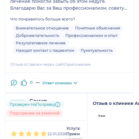
лечение помогли забыть об этом недуге.
Благодарю Вас за Ваш профессионализм, советую
данного специалиста!
Что понравилось больше всего?
Внимательное отношение
Понятные объяснения
Доброжелательность
Профессионализм и опыт
Результативное лечение
Находит контакт с пациентом
Пунктуальность
Отзыв оставлен через сайт/приложение
0
Ответ клиники
Самир
Отзыв о клинике 
Проверен НаПоправку
До 5 записей через
НаПоправку
Подозрение на заказной
1
2
3
4
5
Услуга:
22.01.2026
Прием