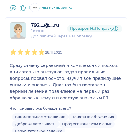
1
Ответ клиники
792....@....ru
Проверен НаПоправку
1 отзыв
До 5 записей через НаПоправку
1
2
3
4
5
28.11.2025
Сразу отмечу серьезный и комплексный подход:
внимательно выслушал, задал правильные
вопросы, провел осмотр, изучил все предыдущие
снимки и анализы. Диагноз был поставлен
верный лечение правильное не первый раз
обращаюсь к нему и и советую знакомым 👍🏼
Что понравилось больше всего?
Внимательное отношение
Понятные объяснения
Доброжелательность
Профессионализм и опыт
Результативное лечение