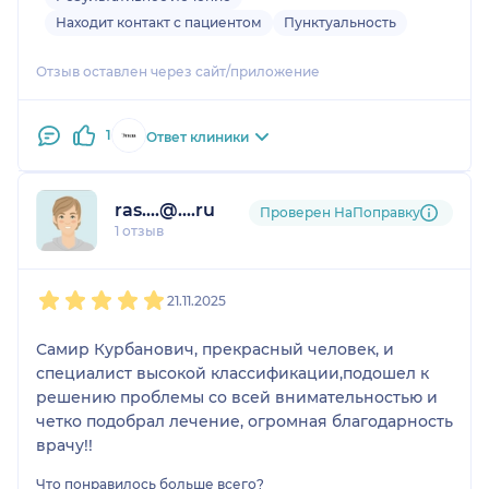
Находит контакт с пациентом
Пунктуальность
Отзыв оставлен через сайт/приложение
1
Ответ клиники
ras....@....ru
Проверен НаПоправку
1 отзыв
1
2
3
4
5
21.11.2025
Самир Курбанович, прекрасный человек, и
специалист высокой классификации,подошел к
решению проблемы со всей внимательностью и
четко подобрал лечение, огромная благодарность
врачу!!
Что понравилось больше всего?