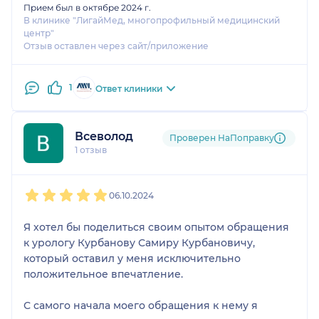
Прием был в октябре 2024 г.
В клинике "ЛигайМед, многопрофильный медицинский
центр"
Отзыв оставлен через сайт/приложение
1
Ответ клиники
Всеволод
Проверен НаПоправку
1 отзыв
1
2
3
4
5
06.10.2024
Я хотел бы поделиться своим опытом обращения
к урологу Курбанову Самиру Курбановичу,
который оставил у меня исключительно
положительное впечатление.
С самого начала моего обращения к нему я