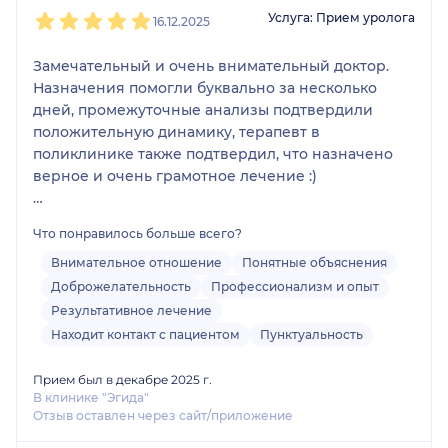
1
2
3
4
5
Услуга: Прием уролога
16.12.2025
Замечательный и очень внимательный доктор.
Назначения помогли буквально за несколько
дней, промежуточные анализы подтвердили
положительную динамику, терапевт в
поликлинике также подтвердил, что назначено
верное и очень грамотное лечение :)
Спасибо, Самир Курбанович!
Что понравилось больше всего?
Внимательное отношение
Понятные объяснения
Доброжелательность
Профессионализм и опыт
Результативное лечение
Находит контакт с пациентом
Пунктуальность
Прием был в декабре 2025 г.
В клинике "Эгида"
Отзыв оставлен через сайт/приложение