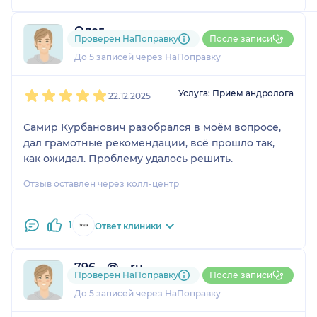
Олег
Проверен НаПоправку
После записи
1 отзыв
До 5 записей через НаПоправку
1
2
3
4
5
Услуга: Прием андролога
22.12.2025
Самир Курбанович разобрался в моём вопросе,
дал грамотные рекомендации, всё прошло так,
как ожидал. Проблему удалось решить.
Отзыв оставлен через колл-центр
1
Ответ клиники
796....@....ru
Проверен НаПоправку
После записи
1 отзыв
До 5 записей через НаПоправку