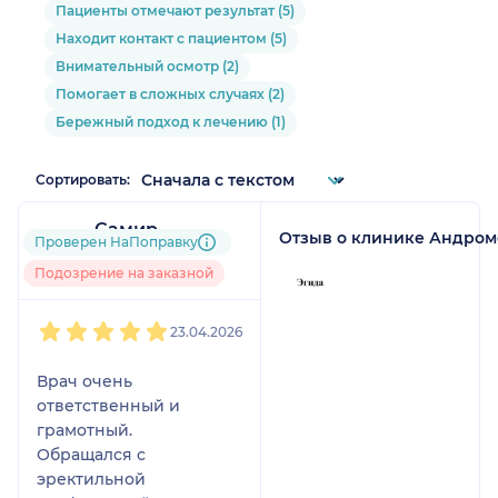
Пациенты отмечают результат (5)
Находит контакт с пациентом (5)
Внимательный осмотр (2)
Помогает в сложных случаях (2)
Бережный подход к лечению (1)
Сортировать:
Самир
Отзыв о клинике Андром
Проверен НаПоправку
До 5 записей через
НаПоправку
Подозрение на заказной
1
2
3
4
5
23.04.2026
Врач очень
ответственный и
грамотный.
Обращался с
эректильной