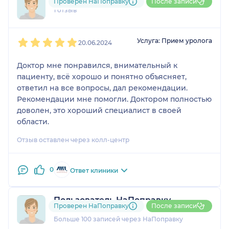
792....@....ru
Проверен НаПоправку
После записи
1 отзыв
1
2
3
4
5
Услуга: Прием уролога
20.06.2024
Доктор мне понравился, внимательный к
пациенту, всё хорошо и понятно объясняет,
ответил на все вопросы, дал рекомендации.
Рекомендации мне помогли. Доктором полностью
доволен, это хороший специалист в своей
области.
Отзыв оставлен через колл-центр
0
Ответ клиники
Пользователь НаПоправку
Проверен НаПоправку
После записи
3 отзыва
и
3 оценки
Больше 100 записей через НаПоправку