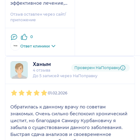
эффективное лечение,
на приёме всё подробно
Отзыв оставлен через сайт/
объяснил.
приложение
В кабинете сдал анализы
мазка и гормонов крови.
0
И приступил к
Ответ клиники
процедурам.
Улучшение заметно уже
Ханым
через несколько
Проверен НаПоправку
4 отзыва
процедур.
До 5 записей через НаПоправку
Врача буду советовать
однозначно!
1
2
3
4
5
Считаю, что подход и
01.02.2026
цены адекватные.
Врач не пытается
Обратилась к данному врачу по советам
навязать услугу и даёт
знакомых. Очень сильно беспокоил хронический
выбор клиенту, что
цистит, но благодаря Самиру Курбановичу я
редкость в наше время.
забыла о существовании данного заболевания.
Быстрая сдача анализов и своевременное