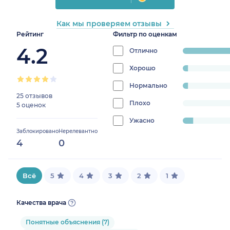
Как мы проверяем отзывы
Рейтинг
Фильтр по оценкам
4.2
Отлично
progress:
86.6666666666
Хорошо
progress:
3.3333333333333335%
Нормально
progress:
25 отзывов
3.3333333333333335%
Плохо
progress:
5 оценок
0%
Ужасно
progress:
Заблокировано
Нерелевантно
6.666666666666667%
4
0
Всё
5
4
3
2
1
Качества врача
Понятные объяснения (7)