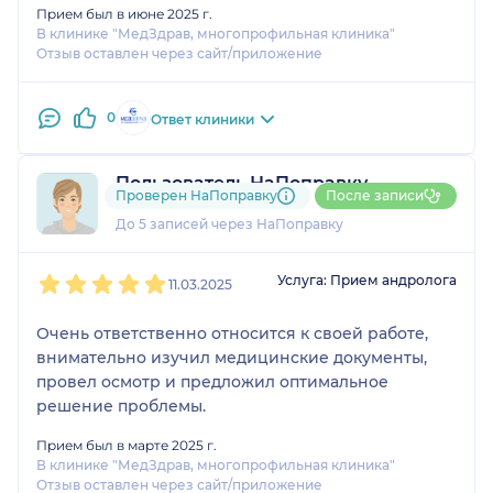
Прием был в июне 2025 г.
В клинике "МедЗдрав, многопрофильная клиника"
Отзыв оставлен через сайт/приложение
0
Ответ клиники
Пользователь НаПоправку
Проверен НаПоправку
После записи
3 отзыва
До 5 записей через НаПоправку
1
2
3
4
5
Услуга: Прием андролога
11.03.2025
Очень ответственно относится к своей работе,
внимательно изучил медицинские документы,
провел осмотр и предложил оптимальное
решение проблемы.
Прием был в марте 2025 г.
В клинике "МедЗдрав, многопрофильная клиника"
Отзыв оставлен через сайт/приложение