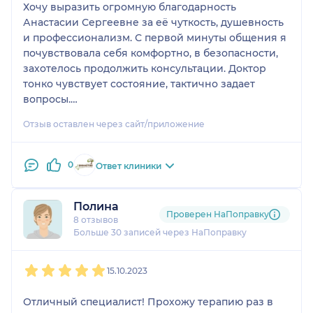
Хочу выразить огромную благодарность
Анастасии Сергеевне за её чуткость, душевность
и профессионализм. С первой минуты общения я
почувствовала себя комфортно, в безопасности,
захотелось продолжить консультации. Доктор
тонко чувствует состояние, тактично задает
вопросы.
Благодаря ей научилась справляться с тревогой,
Отзыв оставлен через сайт/приложение
помогать себе при стрессовых ситуациях.
От души рекомендую, как деликатного и
грамотного специалиста!
0
Ответ клиники
Полина
Проверен НаПоправку
8 отзывов
Больше 30 записей через НаПоправку
1
2
3
4
5
15.10.2023
Отличный специалист! Прохожу терапию раз в