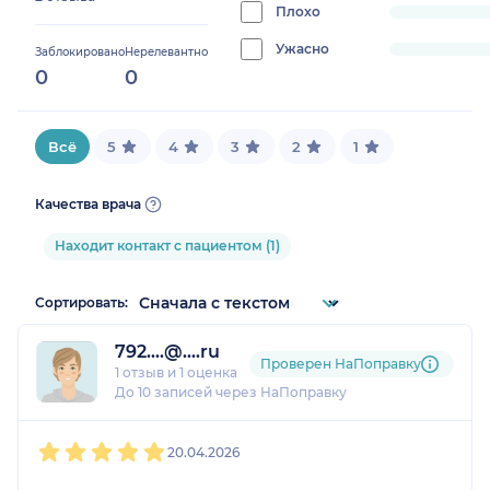
0%
Плохо
progress:
0%
Ужасно
progress:
Заблокировано
Нерелевантно
0
0
0%
Всё
5
4
3
2
1
Качества врача
Находит контакт с пациентом (1)
Сортировать:
792....@....ru
Проверен НаПоправку
1 отзыв
и
1 оценка
До 10 записей через НаПоправку
1
2
3
4
5
20.04.2026