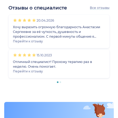
Отзывы о специалисте
Все отзывы
1
2
3
4
5
1
2
3
4
5
20.04.2026
Хочу выразить огромную благодарность Анастасии
Сергеевне за её чуткость, душевность и
профессионализм. С первой минуты общения я
почувствовала себя комфортно, в безопасности,
Перейти к отзыву
захотелось продолжить консультации. Доктор тонко
чувствует состояние, тактично задает вопросы.
15.10.2023
Благодаря ей научилась справляться с тревогой,
помогать себе при стрессовых ситуациях. От души
Отличный специалист! Прохожу терапию раз в
рекомендую, как деликатного и грамотного
неделю. Очень помогает.
специалиста!
Перейти к отзыву