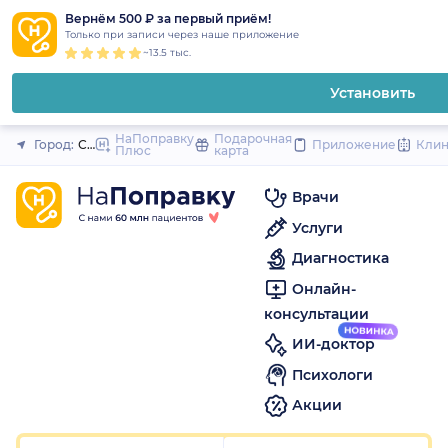
1
2
3
4
5
1
2
3
4
5
1
2
3
4
5
to
Вернём 500 ₽ за первый приём!
Закрыть
Только при записи через наше приложение
content
~13.5 тыс.
Установить
НаПоправку
Подарочная
Город:
Санкт-Петербург
Приложение
Кли
Плюс
карта
Врачи
Услуги
Диагностика
Онлайн-
консультации
ИИ-доктор
Психологи
Акции