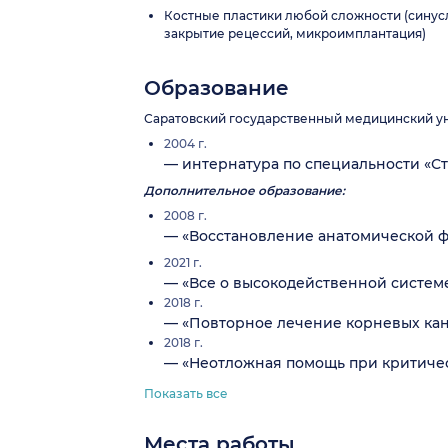
Костные пластики любой сложности (синусл
закрытие рецессий, микроимплантация)
Образование
Саратовский государственный медицинский уни
2004 г.
— интернатура по специальности «Ст
Дополнительное образование:
2008 г.
— «Восстановление анатомической ф
2021 г.
— «Все о высокодейственной систем
2018 г.
— «Повторное лечение корневых кан
2018 г.
— «Неотложная помощь при критичес
Показать все
Места работы