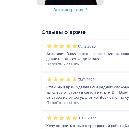
Это ваш профиль?
Отзывы о враче
1
2
3
4
5
1
2
3
4
5
1
2
3
4
5
1
2
3
4
5
09.12.2025
Анастасия Васильевна — специалист высоког
давно и полностью доверяю.
Перейти к отзыву
13.01.2025
Отличный врач! Удаляла очередную сложную 
тряслась от страха в самом начале :D) !! В
быстрое и легкое удаление! Все четко, по 
Перейти к отзыву
16.08.2022
Хочу оставить отзыв о прекрасной работе К