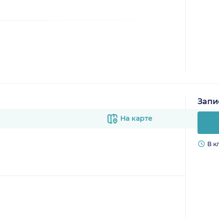
Запи
На карте
В к