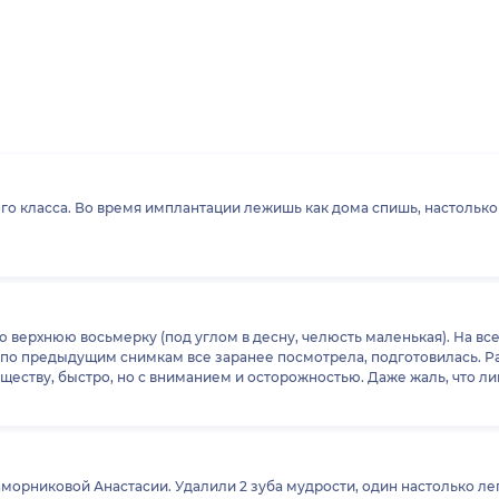
о класса. Во время имплантации лежишь как дома спишь, настолько 
верхнюю восьмерку (под углом в десну, челюсть маленькая). На все 
рач по предыдущим снимкам все заранее посмотрела, подготовилась. Р
существу, быстро, но с вниманием и осторожностью. Даже жаль, что 
аморниковой Анастасии. Удалили 2 зуба мудрости, один настолько лег