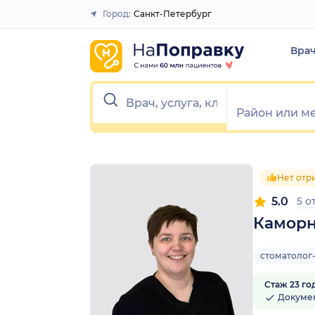
1
2
3
4
5
1
2
3
4
5
Город:
Санкт-Петербург
Закрыть
Вра
Нет отр
5.0
5 о
Каморн
стоматолог
Стаж 23 го
Докуме