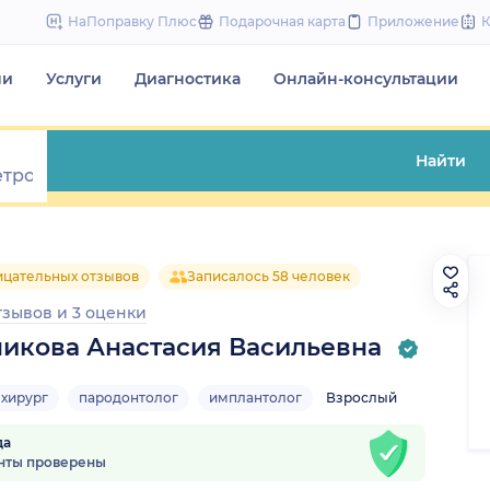
to
НаПоправку Плюс
Подарочная карта
Приложение
content
чи
Услуги
Диагностика
Онлайн-консультации
Найти
ицательных отзывов
Записалось 58 человек
тзывов
и
3 оценки
икова Анастасия Васильевна
-хирург
пародонтолог
имплантолог
Взрослый
да
нты проверены