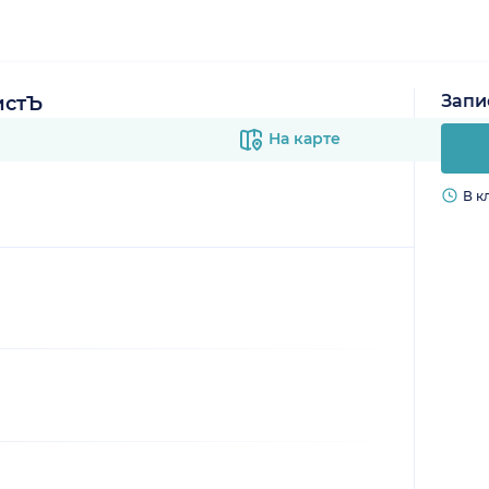
Запи
истЪ
На карте
В к