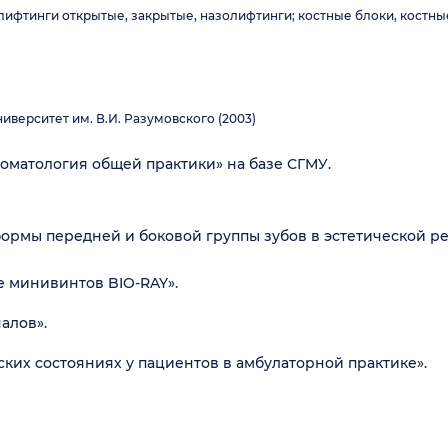
ифтинги открытые, закрытые, назолифтинги; костные блоки, костны
верситет им. В.И. Разумовского (2003)
оматология общей практики» на базе СГМУ.
ормы передней и боковой группы зубов в эстетической ре
е минивинтов BIO-RAY».
алов».
ких состояниях у пациентов в амбулаторной практике».