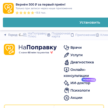
1
2
3
4
5
1
2
3
4
5
1
2
3
4
5
to
Вернём 500 ₽ за первый приём!
Закрыть
Только при записи через наше приложение
content
~13.5 тыс.
Установить
НаПоправку
Подарочная
Город:
Санкт-Петербург
Приложение
Кли
Плюс
карта
Врачи
Услуги
Диагностика
Онлайн-
консультации
ИИ-доктор
Психологи
Акции