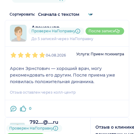
Сортировать:
Александр
Проверен НаПоправку
После записи
1 отзыв
До 5 записей через НаПоправку
1
2
3
4
5
Услуга: Прием психиатра
04.08.2026
Арсен Эрнстович — хороший врач, могу
рекомендовать его другим. После приема уже
появилась положительная динамика.
Отзыв оставлен через колл-центр
0
792....@....ru
Отзыв о клинике
2 отзыва
Проверен НаПоправку
До 5 записей через