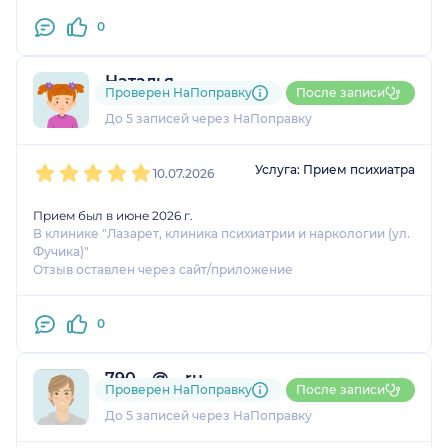
0
Наталья
Проверен НаПоправку
После записи
1 отзыв
и
1 оценка
До 5 записей через НаПоправку
1
2
3
4
5
Услуга: Прием психиатра
10.07.2026
Прием был в июне 2026 г.
В клинике "Лазарет, клиника психиатрии и наркологии (ул.
Фучика)"
Отзыв оставлен через сайт/приложение
0
790....@....ru
Проверен НаПоправку
После записи
1 оценка
До 5 записей через НаПоправку