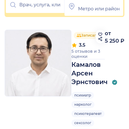
от
Записался 41 человек
5 250 ₽
3.5
5 отзывов
и
3
оценки
Камалов
Арсен
Эрнстович
психиатр
нарколог
психотерапевт
сексолог