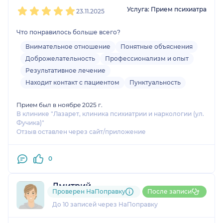
1
2
3
4
5
Услуга: Прием психиатра
23.11.2025
Что понравилось больше всего?
Внимательное отношение
Понятные объяснения
Доброжелательность
Профессионализм и опыт
Результативное лечение
Находит контакт с пациентом
Пунктуальность
Прием был в ноябре 2025 г.
В клинике "Лазарет, клиника психиатрии и наркологии (ул.
Фучика)"
Отзыв оставлен через сайт/приложение
0
Дмитрий
Проверен НаПоправку
После записи
4 оценки
До 10 записей через НаПоправку
1
2
3
4
5