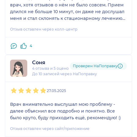
врач, хотя отзывов о нём не было совсем. Прием
длился не больше 10 минут, он даже не дослушал
меня и стал склонять к стационарному лечению
за 150 тысяч. Лекарств не назначил, только
Отзыв оставлен через колл-центр
наговорил страшного — стало ещё хуже, я в
слезах выбежала. После этого обратилась к
другому психотерапевту, который и вывел меня
4
амбулаторно из этого состояния.
Соня
Проверен НаПоправку
4 отзыва
и
5 оценок
До 10 записей через НаПоправку
1
2
3
4
5
27.05.2025
Врач внимательно выслушал мою проблему -
далее объяснил все подробно и понятно. Все
было круто, буду приходить ещё, рекомендую! :)
Отзыв оставлен через сайт/приложение