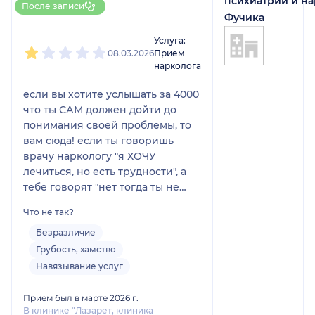
психиатрии и на
После записи
НаПоправку
Фучика
1
2
3
4
5
Услуга:
08.03.2026
Прием
нарколога
если вы хотите услышать за 4000
что ты САМ должен дойти до
понимания своей проблемы, то
вам сюда! если ты говоришь
врачу наркологу "я ХОЧУ
лечиться, но есть трудности", а
тебе говорят "нет тогда ты не
готов", то вам сюда!
Что не так?
интересно, а когда алкоголик
сам доходит до всего, то за какой
Безразличие
ему идти к врачу. на минуточку,
Грубость, хамство
наивно полагалось, что мы шли к
Навязывание услуг
врачу за помощью!!! перед
приёмом, оператор оставила в
Прием был в марте 2026 г.
карте отметку - капельницы не
В клинике "Лазарет, клиника