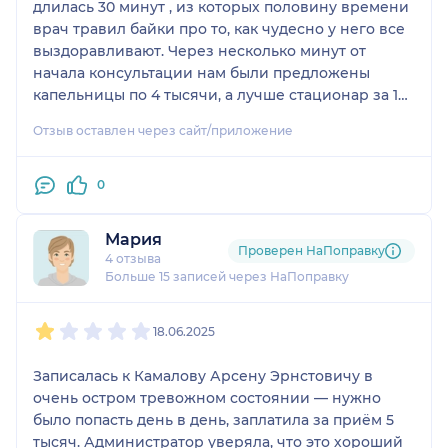
длилась 30 минут , из которых половину времени
чтоб подшиться, когда тупо
врач травил байки про то, как чудесно у него все
подшиться можно на каждом
выздоравливают. Через несколько минут от
углу.
начала консультации нам были предложены
капельницы по 4 тысячи, а лучше стационар за 15
тысяч. Врач не поленился посчитать полную
Отзыв оставлен через сайт/приложение
стоимость лечения ( от 75тысяч), а вот сказать от
чего и как будем лечить , сказать не удосужился.
По результатам консультации, отпустили домой
0
«подумать приляжем ли к ним или будем бегать
на капельницы» , а вот никаких назначений,
Мария
рекомендаций, дополнительных обследований
Проверен НаПоправку
4 отзыва
выписано не было. Вышли от врача без единой
Больше 15 записей через НаПоправку
бумажки , будто вовсе там и не были !
1
2
3
4
5
18.06.2025
Записалась к Камалову Арсену Эрнстовичу в
очень остром тревожном состоянии — нужно
было попасть день в день, заплатила за приём 5
тысяч. Администратор уверяла, что это хороший