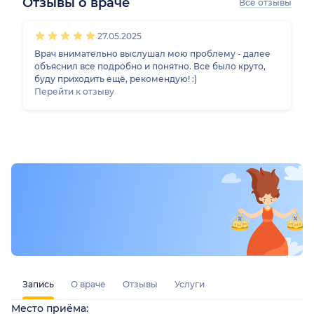
Отзывы о враче
Все отзывы
1
2
3
4
5
27.05.2025
Врач внимательно выслушал мою проблему - далее
объяснил все подробно и понятно. Все было круто,
буду приходить ещё, рекомендую! :)
Перейти к отзыву
Запись
О враче
Отзывы
Услуги
Место приёма: