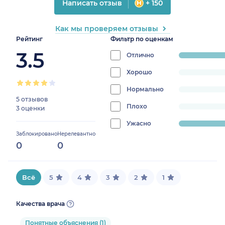
Написать отзыв
+ 150
Как мы проверяем отзывы
Рейтинг
Фильтр по оценкам
3.5
Отлично
progress:
62.5%
Хорошо
progress:
0%
Нормально
progress:
5 отзывов
0%
Плохо
progress:
3 оценки
0%
Ужасно
progress:
Заблокировано
Нерелевантно
37.5%
0
0
Всё
5
4
3
2
1
Качества врача
Понятные объяснения (1)