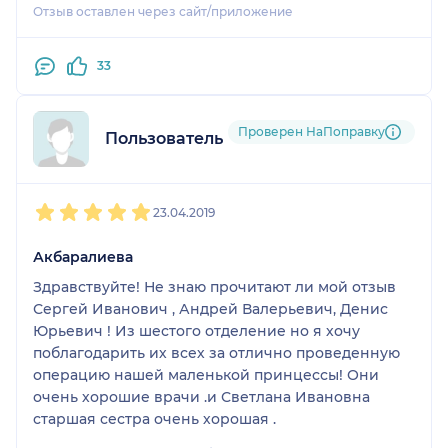
такую сложную операцию с большим
Отзыв оставлен через сайт/приложение
восстановительным периодом абсолютно зря. Да,
и операцию нам пришлось бы делать платно, о
33
чем доктор прямо сказал, бесплатная квота нам
не светила.
Так что в профессионализме доктора я не
Проверен НаПоправку
Пользователь НаПоправку
сомневаюсь, но в нашем случае у меня
негативное впечатление о консультации.
1
2
3
4
5
23.04.2019
Акбаралиева
Здравствуйте! Не знаю прочитают ли мой отзыв
Сергей Иванович , Андрей Валерьевич, Денис
Юрьевич ! Из шестого отделение но я хочу
поблагодарить их всех за отлично проведенную
операцию нашей маленькой принцессы! Они
очень хорошие врачи .и Светлана Ивановна
старшая сестра очень хорошая .