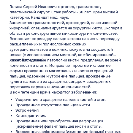
Голяна Сергей Иванович: ортопед, травматолог,
пластический хирург. Стаж работы - 38 лет. Врач высшей
категории. Кандидат мед. наук.
Занимается травматологией, ортопедией, пластической
хирургией, специализируется на хирургии кисти. Эксперт в
области реконструктивной микрохирургии конечностей.
Выполняет пересадку пальцев стопы на кисть, пересадку
расщепленных и полнослойных кожных
аутотрансплантатов и кожных лоскутов на сосудистой
ножке (с использованием местной, комбинированной
кожной пластики).
Лечит врожденные патологии кисти, предплечья, верхней
конечности и стопы. Исправляет простые и сложные
формы врожденных мягкотканых и костных сращений
пальцев, удвоение и утроение пальцев, врожденные
культи пальцев и их сращения, синдром врожденных
перетяжек верхних и нижних конечностей.
В компетенции врача находятся заболевания:
Укорочение и сращение пальцев кистей и стоп.
Врожденное отсутствие пальцев кисти.
Эктромелия.
Клинодактилия.
Врожденная или приобретенная деформация
(искривление) фаланг пальцев кисти и стопы.
Врожденная деформация (изменение формы) пястных,