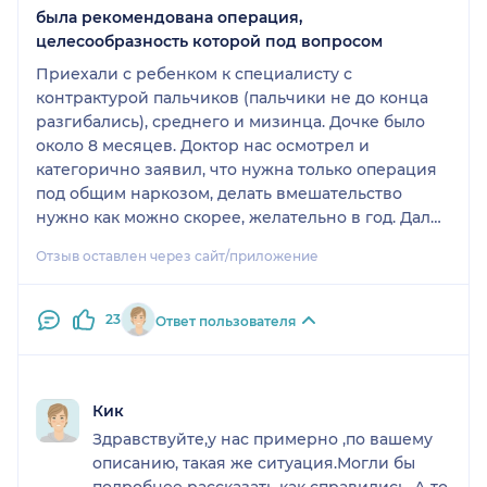
была рекомендована операция,
целесообразность которой под вопросом
Приехали с ребенком к специалисту с
контрактурой пальчиков (пальчики не до конца
разгибались), среднего и мизинца. Дочке было
около 8 месяцев. Доктор нас осмотрел и
категорично заявил, что нужна только операция
под общим наркозом, делать вмешательство
нужно как можно скорее, желательно в год. Дал
рекомендацию на ночь бинтовать пальцы в
Отзыв оставлен через сайт/приложение
максимально разогнутом положении с помощью
шин. Кроме того, почему-то указал, что у ребенка
якобы неправильно расположены ушки, ниже
23
Ответ пользователя
нормы - и это одна из стигм, о которой мне лучше
почитать в интернете. Потом я узнала, что
наличие большого количества стигм указывает на
аномалии развития. Хотя это вообще странно, мы
Кик
пришли на консультацию с пальцами, а не ушами.
Здравствуйте,у нас примерно ,по вашему
И доктор - ортопед, а не генетик. Я, конечно, вся
описанию, такая же ситуация.Могли бы
на нервах и впечатление неоднозначное. Через
подробнее рассказать как справились. А то