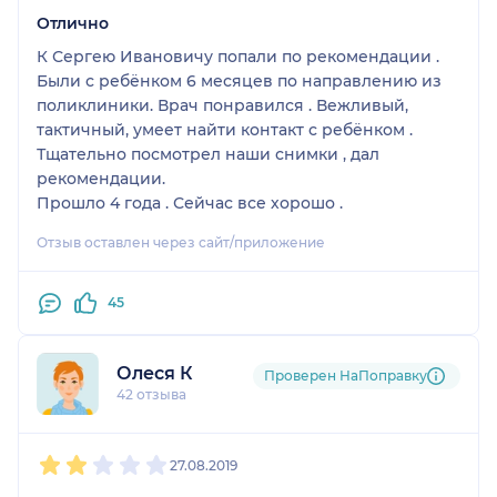
Отлично
К Сергею Ивановичу попали по рекомендации .
Были с ребёнком 6 месяцев по направлению из
поликлиники. Врач понравился . Вежливый,
тактичный, умеет найти контакт с ребёнком .
Тщательно посмотрел наши снимки , дал
рекомендации.
Прошло 4 года . Сейчас все хорошо .
Отзыв оставлен через сайт/приложение
45
Олеся К
Проверен НаПоправку
42 отзыва
1
2
3
4
5
27.08.2019