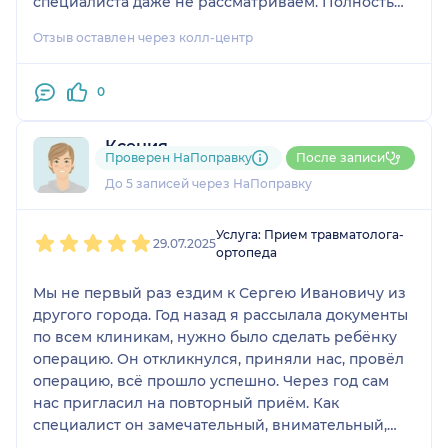
специалиста даже не рассматриваем. Полностью
ему доверяем.
Отзыв оставлен через колл-центр
0
Ксения
Проверен НаПоправку
После записи
2 отзыва
До 5 записей через НаПоправку
1
2
3
4
5
Услуга: Прием травматолога-
29.07.2025
ортопеда
Мы не первый раз ездим к Сергею Ивановичу из
другого города. Год назад я рассылала документы
по всем клиникам, нужно было сделать ребёнку
операцию. Он откликнулся, приняли нас, провёл
операцию, всё прошло успешно. Через год сам
нас пригласил на повторный приём. Как
специалист он замечательный, внимательный,
профессиональный, знающий. Поставила бы ему 5