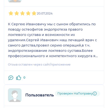
1
2
3
4
5
20.07.2024
К Сергею Ивановичу мы с сыном обратились по
поводу остеофитов эндопротеза правого
локтевого сустава и возможности их
удаления.Сергей Иванович наш лечащий врач с
самого детства,провел серию операций,в т.ч.
эндопротезирование локтевого сустава.Более
профессионального и компетентного хирурга я
не знаю.Всегда собран,максимально
Отзыв оставлен через сайт/приложение
объективен,доверие к нему возникает с первой
секунды .Учитывая сложность нашего
диагноза,пройдя множество операций,имея опыт
0
общения и операций у других врачей,я могу с
уверенностью советовать всем,кому нужна
помощь, именно Голяну С.И.,как выдающегося
Проверен НаПоправку
Пользователь НаПоправку
хирурга.!
Сергею Ивановичу мы с сыном желаем крепкого