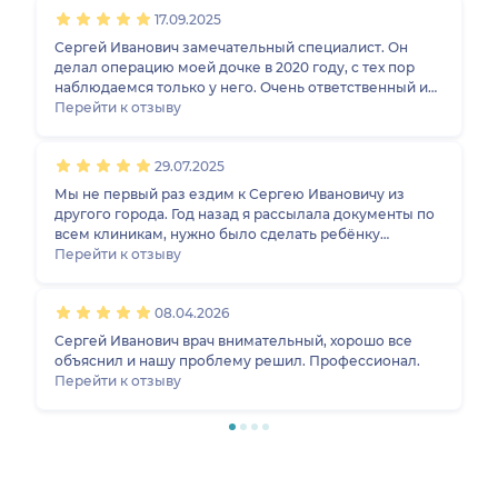
случайно, причем щелкающий палец заметил доктор
17.09.2025
- массажист. Очень долгий путь мы прошли прежде
чем попали к Сергею Ивановичу. После проведенной
Сергей Иванович замечательный специалист. Он
операции всё впорядке!
делал операцию моей дочке в 2020 году, с тех пор
наблюдаемся только у него. Очень ответственный и
доброжелательный врач, всегда остаётся на связи,
Перейти к отзыву
даже несмотря на сильную занятость. Приезжаем к
нему из Краснодара, другого специалиста даже не
29.07.2025
рассматриваем. Полностью ему доверяем.
Мы не первый раз ездим к Сергею Ивановичу из
другого города. Год назад я рассылала документы по
всем клиникам, нужно было сделать ребёнку
операцию. Он откликнулся, приняли нас, провёл
Перейти к отзыву
операцию, всё прошло успешно. Через год сам нас
пригласил на повторный приём. Как специалист он
08.04.2026
замечательный, внимательный, профессиональный,
знающий. Поставила бы ему 5 баллов, это
Сергей Иванович врач внимательный, хорошо все
заслуженно.
объяснил и нашу проблему решил. Профессионал.
Перейти к отзыву