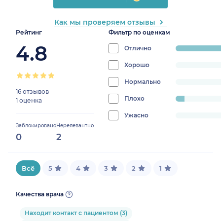
Как мы проверяем отзывы
Рейтинг
Фильтр по оценкам
4.8
Отлично
progress:
94.117647058
Хорошо
progress:
0%
Нормально
progress:
16 отзывов
0%
Плохо
progress:
1 оценка
5.88235294117647%
Ужасно
progress:
Заблокировано
Нерелевантно
0%
0
2
Всё
5
4
3
2
1
Качества врача
Находит контакт с пациентом (3)