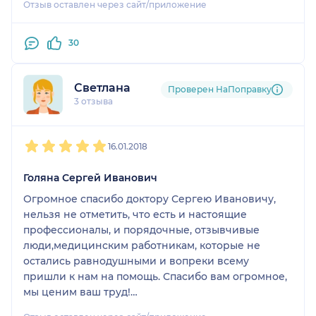
Отзыв оставлен через сайт/приложение
30
Светлана
Проверен НаПоправку
3 отзыва
1
2
3
4
5
16.01.2018
Голяна Сергей Иванович
Огромное спасибо доктору Сергею Ивановичу,
нельзя не отметить, что есть и настоящие
профессионалы, и порядочные, отзывчивые
люди,медицинским работникам, которые не
остались равнодушными и вопреки всему
пришли к нам на помощь. Спасибо вам огромное,
мы ценим ваш труд!