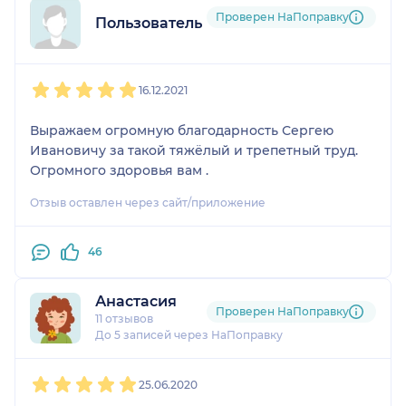
Проверен НаПоправку
Пользователь НаПоправку
1
2
3
4
5
16.12.2021
Выражаем огромную благодарность Сергею
Ивановичу за такой тяжёлый и трепетный труд.
Огромного здоровья вам .
Отзыв оставлен через сайт/приложение
46
Анастасия
Проверен НаПоправку
11 отзывов
До 5 записей через НаПоправку
1
2
3
4
5
25.06.2020