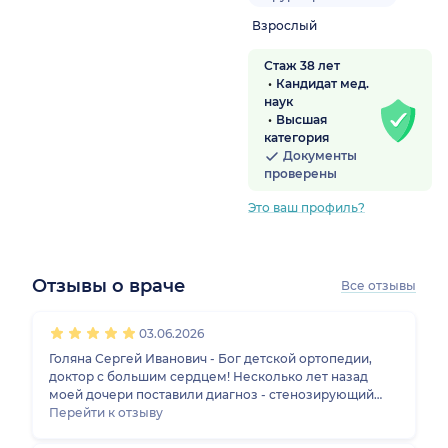
Взрослый
Стаж 38 лет
Кандидат мед.
наук
Высшая
категория
Документы
проверены
Это ваш профиль?
Отзывы о враче
Все отзывы
1
2
3
4
5
1
2
3
4
5
1
2
3
4
5
1
2
3
4
5
03.06.2026
Голяна Сергей Иванович - Бог детской ортопедии,
доктор с большим сердцем! Несколько лет назад
моей дочери поставили диагноз - стенозирующий
легаментит обеих кистей рук, большие пальцы не
Перейти к отзыву
сгибались до конца. Обнаружили эту проблему