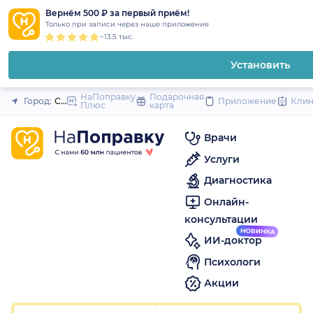
1
2
3
4
5
1
2
3
4
5
1
2
3
4
5
to
Вернём 500 ₽ за первый приём!
Закрыть
Только при записи через наше приложение
content
~13.5 тыс.
Установить
НаПоправку
Подарочная
Город:
Санкт-Петербург
Приложение
Кли
Плюс
карта
Врачи
Услуги
Диагностика
Онлайн-
консультации
ИИ-доктор
Психологи
Акции