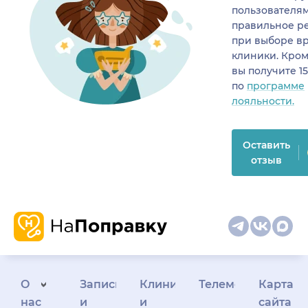
пользователя
правильное р
при выборе в
клиники. Кром
вы получите 1
по
программе
лояльности.
Оставить
отзыв
О
Запись
Клиникам
Телемедицина
Карта
нас
и
и
сайта