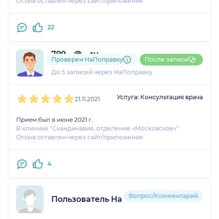
Отзыв оставлен через сайт/приложение
22
799....@....ru
Проверен НаПоправку
После записи
1 отзыв
и
1 оценка
До 5 записей через НаПоправку
1
2
3
4
5
Услуга: Консультация врача
21.11.2021
Прием был в июне 2021 г.
В клинике "Скандинавия, отделение «Московское»"
Отзыв оставлен через сайт/приложение
4
Вопрос/Комментарий
Пользователь НаПоправку