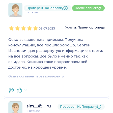
798....@....ru
Проверен НаПоправку
После записи
1 отзыв
1
2
3
4
5
Услуга: Прием ортопеда
08.07.2025
Осталась довольна приёмом. Получила
консультацию, всё прошло хорошо, Сергей
Иванович дал развернутую информацию, ответил
на все вопросы. Всё было именно так, как
ожидала. Клиника тоже понравилась: всё
достойно, на хорошем уровне.
Отзыв оставлен через колл-центр
0
sim....@....ru
Проверен НаПоправку
2 отзыва