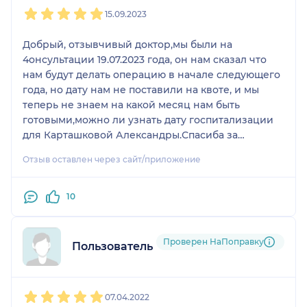
1
2
3
4
5
здоровья и процветания!Спасибо за Ваш труд!
15.09.2023
Добрый, отзывчивый доктор,мы были на
4онсультации 19.07.2023 года, он нам сказал что
нам будут делать операцию в начале следующего
года, но дату нам не поставили на квоте, и мы
теперь не знаем на какой месяц нам быть
готовыми,можно ли узнать дату госпитализации
для Карташковой Александры.Спасиба за
понимание.С Уважением Карташкова Ольга
Отзыв оставлен через сайт/приложение
Павловна.
10
Проверен НаПоправку
Пользователь НаПоправку
1
2
3
4
5
07.04.2022