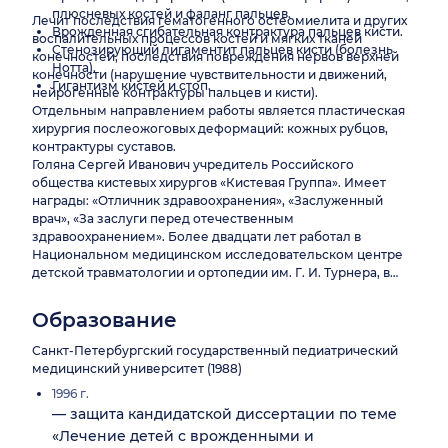
плюсневых костей и фаланг пальцев.
Лечит последствия гематогенного остеомиелита и других
Врожденная сгибательная контрактура пальцев кисти.
воспалительных процессов костей и мягких тканей
Стенозирующий лигаментит пальцев кисти (болезнь
конечностей, последствия повреждения нервов верхней
Нотта).
конечности (нарушение чувствительности и движений,
Гигантизм кистей и стоп.
нейрогенные контрактуры пальцев и кисти).
Отдельным направлением работы является пластическая
хирургия послеожоговых деформаций: кожных рубцов,
контрактуры суставов.
Голяна Сергей Иванович учредитель Российского
общества кистевых хирургов «Кистевая Группа». Имеет
награды: «Отличник здравоохранения», «Заслуженный
врач», «За заслуги перед отечественным
здравоохранением». Более двадцати лет работал в
Национальном медицинском исследовательском центре
детской травматологии и ортопедии им. Г. И. Турнера, в
том числе возглавлял отделение реконструктивной
микрохирургии и хирургии кисти.
Образование
Санкт-Петербургский государственный педиатрический
медицинский университет (1988)
1996 г.
— защита кандидатской диссертации по теме
«Лечение детей с врожденными и