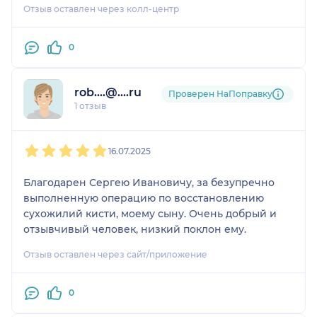
Отзыв оставлен через колл-центр
баллов, это заслуженно.
0
rob....@....ru
Проверен НаПоправку
1 отзыв
1
2
3
4
5
16.07.2025
Благодарен Сергею Ивановичу, за безупречно
выполненную операцию по восстановлению
сухожилий кисти, моему сыну. Очень добрый и
отзывчивый человек, низкий поклон ему.
Отзыв оставлен через сайт/приложение
0