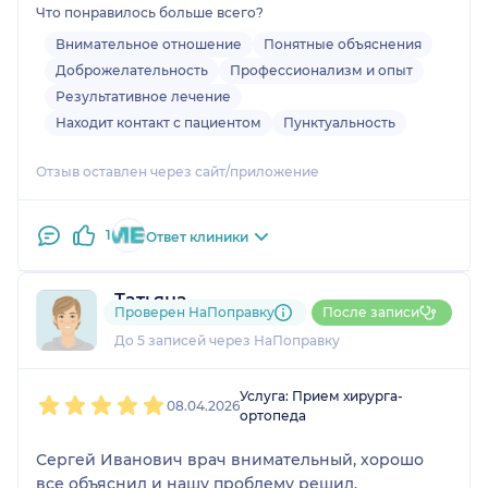
Что понравилось больше всего?
попали к Сергею Ивановичу. После проведенной
операции всё впорядке!
Внимательное отношение
Понятные объяснения
Доброжелательность
Профессионализм и опыт
Результативное лечение
Находит контакт с пациентом
Пунктуальность
Отзыв оставлен через сайт/приложение
1
Ответ клиники
Татьяна
Проверен НаПоправку
После записи
1 отзыв
До 5 записей через НаПоправку
1
2
3
4
5
Услуга: Прием хирурга-
08.04.2026
ортопеда
Сергей Иванович врач внимательный, хорошо
все объяснил и нашу проблему решил.