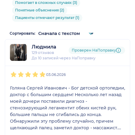
Помогает в сложных случаях (3)
Понятные объяснения (2)
Пациенты отмечают результат (1)
Сортировать:
Людмила
Проверен НаПоправку
129 отзывов
До 10 записей через НаПоправку
1
2
3
4
5
03.06.2026
Голяна Сергей Иванович - Бог детской ортопедии,
доктор с большим сердцем! Несколько лет назад
моей дочери поставили диагноз -
стенозирующий легаментит обеих кистей рук,
большие пальцы не сгибались до конца.
Обнаружили эту проблему случайно, причем
щелкающий палец заметил доктор - массажист.
Очень долгий путь мы прошли прежде чем