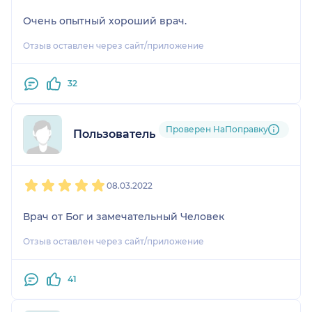
Очень опытный хороший врач.
Отзыв оставлен через сайт/приложение
32
Проверен НаПоправку
Пользователь НаПоправку
1
2
3
4
5
08.03.2022
Врач от Бог и замечательный Человек
Отзыв оставлен через сайт/приложение
41