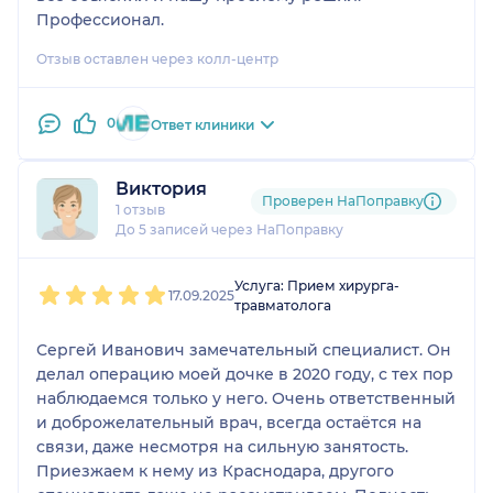
Профессионал.
Отзыв оставлен через колл-центр
0
Ответ клиники
Виктория
Проверен НаПоправку
1 отзыв
До 5 записей через НаПоправку
1
2
3
4
5
Услуга: Прием хирурга-
17.09.2025
травматолога
Сергей Иванович замечательный специалист. Он
делал операцию моей дочке в 2020 году, с тех пор
наблюдаемся только у него. Очень ответственный
и доброжелательный врач, всегда остаётся на
связи, даже несмотря на сильную занятость.
Приезжаем к нему из Краснодара, другого