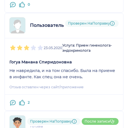
0
Проверен НаПоправку
Пользователь НаПоправку
1
2
3
4
5
Услуга: Прием гинеколога-
23.05.2020
эндокринолога
Гогуа Манана Спиридоновна
Не навредила, и на том спасибо. Была на приеме
в инфанте. Как спец она не очень.
Отзыв оставлен через сайт/приложение
2
Марина
Проверен НаПоправку
После записи
1 отзыв