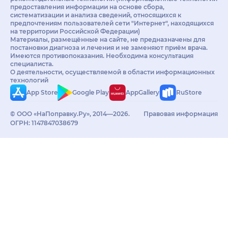
предоставления информации на основе сбора,
систематизации и анализа сведений, относящихся к
предпочтениям пользователей сети "Интернет", находящихся
на территории Российской Федерации)
Материалы, размещённые на сайте, не предназначены для
постановки диагноза и лечения и не заменяют приём врача.
Имеются противопоказания. Необходима консультация
специалиста.
О деятельности, осуществляемой в области информационных
технологий
App Store
Google Play
AppGallery
RuStore
© ООО «НаПоправку.Ру», 2014—2026.
Правовая информация
ОГРН: 1147847038679