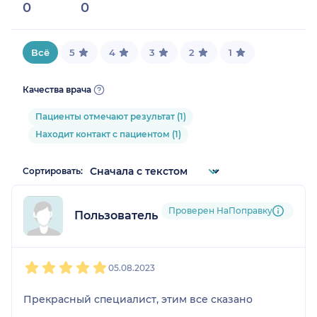
0
0
Всё
5
4
3
2
1
Качества врача
Пациенты отмечают результат (1)
Находит контакт с пациентом (1)
Сортировать:
Проверен НаПоправку
Пользователь НаПоправку
1
2
3
4
5
05.08.2023
Прекрасный специалист, этим все сказано