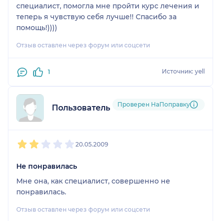
специалист, помогла мне пройти курс лечения и
теперь я чувствую себя лучше!! Спасибо за
помощь!))))
Отзыв оставлен через форум или соцсети
Источник: yell
1
Проверен НаПоправку
Пользователь форума
1
2
3
4
5
20.05.2009
Не понравилась
Мне она, как специалист, совершенно не
понравилась.
Отзыв оставлен через форум или соцсети