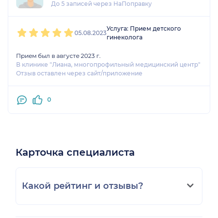
До 5 записей через НаПоправку
1
2
3
4
5
Услуга: Прием детского
05.08.2023
гинеколога
Прием был в августе 2023 г.
В клинике "Лиана, многопрофильный медицинский центр"
Отзыв оставлен через сайт/приложение
0
Карточка специалиста
Какой рейтинг и отзывы?