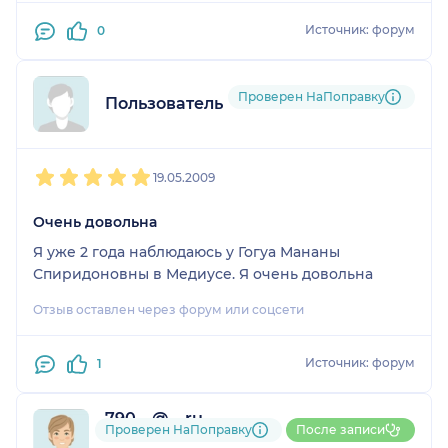
Источник: форум
0
Проверен НаПоправку
Пользователь форума
1
2
3
4
5
19.05.2009
Очень довольна
Я уже 2 года наблюдаюсь у Гогуа Мананы
Спиридоновны в Медиусе. Я очень довольна
Отзыв оставлен через форум или соцсети
Источник: форум
1
790....@....ru
Проверен НаПоправку
После записи
1 оценка