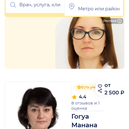
Реклама
от
Есть ученая степень
2 500 ₽
4.4
8 отзывов
и
1
оценка
Гогуа
Манана