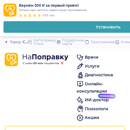
1
2
3
4
5
1
2
3
4
5
1
2
3
4
5
to
Вернём 500 ₽ за первый приём!
Закрыть
Только при записи через наше приложение
content
~13.5 тыс.
Установить
НаПоправку
Подарочная
Город:
Санкт-Петербург
Приложение
Кли
Плюс
карта
Врачи
Услуги
Диагностика
Онлайн-
консультации
ИИ-доктор
Психологи
Акции