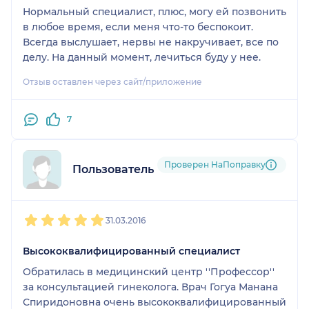
Нормальный специалист, плюс, могу ей позвонить
в любое время, если меня что-то беспокоит.
Всегда выслушает, нервы не накручивает, все по
делу. На данный момент, лечиться буду у нее.
Отзыв оставлен через сайт/приложение
7
Проверен НаПоправку
Пользователь форума
1
2
3
4
5
31.03.2016
Высококвалифицированный специалист
Обратилась в медицинский центр ''Профессор''
за консультацией гинеколога. Врач Гогуа Манана
Спиридоновна очень высококвалифицированный