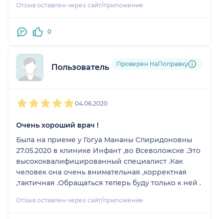
Отзыв оставлен через сайт/приложение
0
Проверен НаПоправку
Пользователь НаПоправку
1
2
3
4
5
04.06.2020
Очень хороший врач !
Была на приеме у Гогуа Мананы Спиридоновны
27.05.2020 в клинике Инфант ,во Всеволожске .Это
высококвалифицированный специалист .Как
человек она очень внимательная ,корректная
,тактичная .Обращаться теперь буду только к ней .
Отзыв оставлен через сайт/приложение