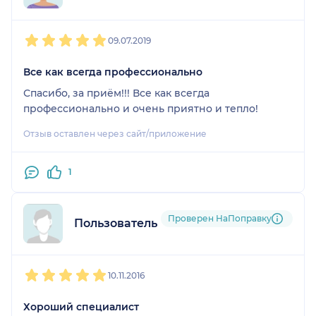
1
2
3
4
5
09.07.2019
Все как всегда профессионально
Спасибо, за приём!!! Все как всегда
профессионально и очень приятно и тепло!
Отзыв оставлен через сайт/приложение
1
Проверен НаПоправку
Пользователь НаПоправку
1
2
3
4
5
10.11.2016
Хороший специалист