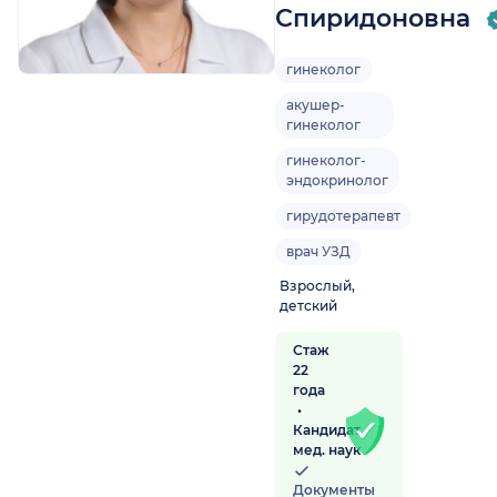
Спиридоновна
гинеколог
акушер-
гинеколог
гинеколог-
эндокринолог
гирудотерапевт
врач УЗД
Взрослый,
детский
Стаж
22
года
Кандидат
мед. наук
Документы