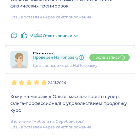
физических тренировок…
Будем работать дальше) очень хочу теперь на
Отзыв оставлен через сайт/приложение
массаж живота к Ольге)
0
Ответ клиники
Полина
Проверен НаПоправку
После записи
2 отзыва
До 5 записей через НаПоправку
1
2
3
4
5
24.11.2024
Хожу на массаж к Ольге, массаж-просто супер,
Ольга-профессионал! с удовольствием продолжу
курс
В клинике "Неболи на Серебристом"
Отзыв оставлен через сайт/приложение