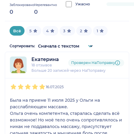
0%
Ужасно
progress:
Заблокировано
Нерелевантно
0
0
0%
Всё
5
4
3
2
1
Сортировать:
Екатерина
Проверен НаПоправку
18 отзывов
Больше 20 записей через НаПоправку
1
2
3
4
5
16.07.2025
Была на приеме 11 июля 2025 у Ольги на
расслабляющем массаже.
Ольга очень компетентна, старалась сделать всё
возможное! Но моё тело очень сопротивлялось и
никак не поддавалось массажу, присутствует
сильная зажатость и мышечная боль после