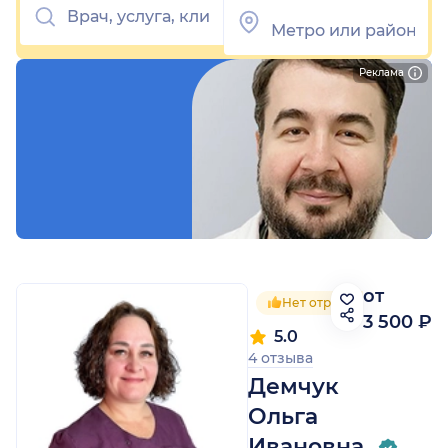
Реклама
от
Нет отрицательных отзы
3 500 ₽
5.0
4 отзыва
Демчук
Ольга
Ивановна