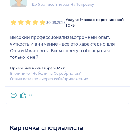
До 5 записей через НаПоправку
1
2
3
4
5
Услуга: Массаж воротниковой
30.09.2023
зоны
Высокий профессионализм,огромный опыт,
чуткость и внимание - все это характерно для
Ольги Ивановны. Всем советую обращаться
только к ней.
Прием был в сентябре 2023 г.
В клинике "Неболи на Серебристом"
Отзыв оставлен через сайт/приложение
0
Карточка специалиста