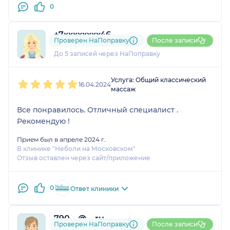
0
+7xxxxxxxx46
Проверен НаПоправку
После записи
1 отзыв
До 5 записей через НаПоправку
1
2
3
4
5
Услуга: Общий классический
16.04.2024
массаж
Все понравилось. Отличный специалист .
Рекомендую !
Прием был в апреле 2024 г.
В клинике "Неболи на Московском"
Отзыв оставлен через сайт/приложение
0
Ответ клиники
790....@....ru
Проверен НаПоправку
После записи
1 отзыв