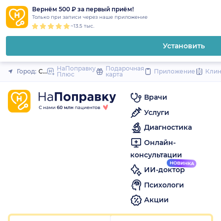
1
2
3
4
5
1
2
3
4
5
1
2
3
4
5
to
Вернём 500 ₽ за первый приём!
Закрыть
Только при записи через наше приложение
content
~13.5 тыс.
Установить
НаПоправку
Подарочная
Город:
Санкт-Петербург
Приложение
Кли
Плюс
карта
Врачи
Услуги
Диагностика
Онлайн-
консультации
ИИ-доктор
Психологи
Акции