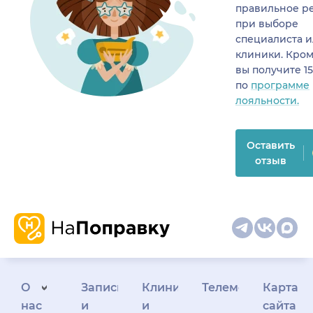
правильное р
при выборе
специалиста 
клиники. Кром
вы получите 1
по
программе
лояльности.
Оставить
отзыв
О
Запись
Клиникам
Телемедицина
Карта
нас
и
и
сайта