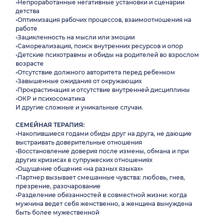
◦Непроработанные негативные установки и сценарии
детства
◦Оптимизация рабочих процессов, взаимоотношения на
работе
◦Зацикленность на мысли или эмоции
◦Самореализация, поиск внутренних ресурсов и опор
◦Детские психотравмы и обиды на родителей во взрослом
возрасте
◦Отсутствие должного авторитета перед ребенком
◦Завышенные ожидания от окружающих
◦Прокрастинация и отсутствие внутренней дисциплины
◦ОКР и психосоматика
И другие сложные и уникальные случаи.
СЕМЕЙНАЯ ТЕРАПИЯ:
◦Накопившиеся годами обиды друг на друга, не дающие
выстраивать доверительные отношения
◦Восстановление доверия после измены, обмана и при
других кризисах в супружеских отношениях
◦Ощущение общения «на разных языках»
◦Партнер вызывает смешанные чувства: любовь, гнев,
презрение, разочарование
◦Разделение обязанностей в совместной жизни: когда
мужчина ведет себя женственно, а женщина вынуждена
быть более мужественной