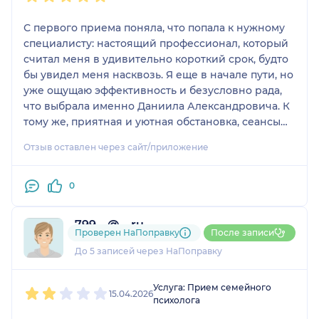
С первого приема поняла, что попала к нужному
специалисту: настоящий профессионал, который
считал меня в удивительно короткий срок, будто
бы увидел меня насквозь. Я еще в начале пути, но
уже ощущаю эффективность и безусловно рада,
что выбрала именно Даниила Александровича. К
тому же, приятная и уютная обстановка, сеансы
пролетают незаметно и хочется возвращаться!
Отзыв оставлен через сайт/приложение
Однозначно рекомендую!
0
799....@....ru
Проверен НаПоправку
После записи
1 отзыв
До 5 записей через НаПоправку
1
2
3
4
5
Услуга: Прием семейного
15.04.2026
психолога