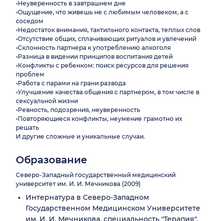
◦Неуверенность в завтрашнем дне
◦Ощущение, что живешь не с любимым человеком, а с
соседом
◦Недостаток внимания, тактильного контакта, теплых слов
◦Отсутствие общих, сплачивающих ритуалов и увлечений
◦Склонность партнера к употреблению алкоголя
◦Разница в видении принципов воспитания детей
◦Конфликты с ребенком: поиск ресурсов для решения
проблем
◦Работа с парами на грани развода
◦Улучшение качества общения с партнером, в том числе в
сексуальной жизни
◦Ревность, подозрения, неуверенность
◦Повторяющиеся конфликты, неумение грамотно их
решать
И другие сложные и уникальные случаи.
Образование
Северо-Западный государственный медицинский
университет им. И. И. Мечникова (2009)
Интернатура в Северо-Западном
Государственном Медицинском Университете
им. И. И. Мечникова, специальность "Терапия",