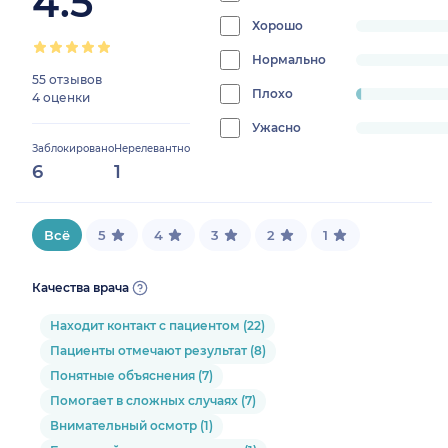
4.5
98.3050847
Хорошо
progress:
0%
Нормально
progress:
55 отзывов
0%
Плохо
progress:
4 оценки
1.694915254237288%
Ужасно
progress:
Заблокировано
Нерелевантно
0%
6
1
Всё
5
4
3
2
1
Качества врача
Находит контакт с пациентом (22)
Пациенты отмечают результат (8)
Понятные объяснения (7)
Помогает в сложных случаях (7)
Внимательный осмотр (1)