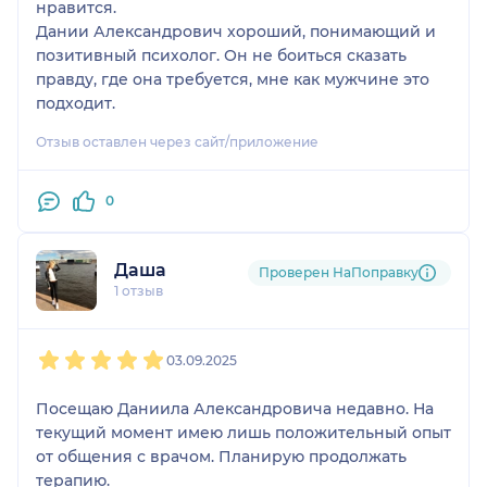
нравится.
Дании Александрович хороший, понимающий и
позитивный психолог. Он не боиться сказать
правду, где она требуется, мне как мужчине это
подходит.
Отзыв оставлен через сайт/приложение
0
Даша
Проверен НаПоправку
1 отзыв
1
2
3
4
5
03.09.2025
Посещаю Даниила Александровича недавно. На
текущий момент имею лишь положительный опыт
от общения с врачом. Планирую продолжать
терапию.