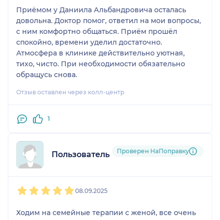
Приёмом у Даниила Альбандровича осталась
довольна. Доктор помог, ответил на мои вопросы,
с ним комфортно общаться. Приём прошёл
спокойно, времени уделил достаточно.
Атмосфера в клинике действительно уютная,
тихо, чисто. При необходимости обязательно
обращусь снова.
Отзыв оставлен через колл-центр
1
Проверен НаПоправку
Пользователь НаПоправку
1
2
3
4
5
08.09.2025
Ходим на семейные терапии с женой, все очень