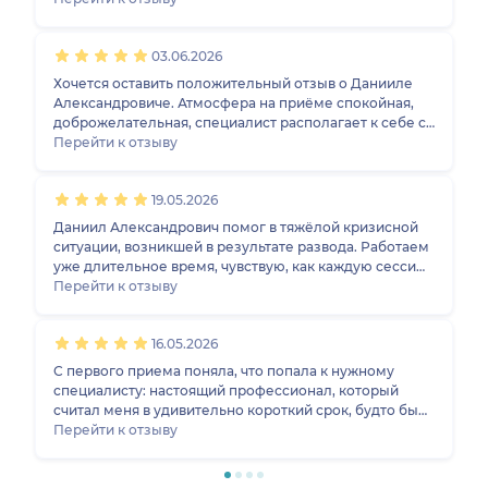
довольны с супругой.Записались на следующий
сеанс.
03.06.2026
Хочется оставить положительный отзыв о Данииле
Александровиче. Атмосфера на приёме спокойная,
доброжелательная, специалист располагает к себе с
первого сеанса. Есть ощущение, что человек
Перейти к отзыву
искренне хочет помочь разобраться с внутренними
проблемами
19.05.2026
Даниил Александрович помог в тяжёлой кризисной
ситуации, возникшей в результате развода. Работаем
уже длительное время, чувствую, как каждую сессию
выхожу более зрелым человеком, который готов
Перейти к отзыву
брать ответвенность за свою жизнь и будущее в свои
руки, действовать исходя из собственных интересов,
16.05.2026
которые ещё и могу теперь осознавать. Благодарю
Даниила Александрович за всю проделанную со
С первого приема поняла, что попала к нужному
мной работу, за поддержку и внимание в этот период!
специалисту: настоящий профессионал, который
считал меня в удивительно короткий срок, будто бы
увидел меня насквозь. Я еще в начале пути, но уже
Перейти к отзыву
ощущаю эффективность и безусловно рада, что
выбрала именно Даниила Александровича. К тому же,