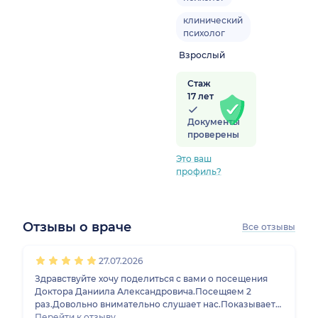
клинический
психолог
Взрослый
Стаж
17 лет
Документы
проверены
Это ваш
профиль?
Отзывы о враче
Все отзывы
1
2
3
4
5
1
2
3
4
5
1
2
3
4
5
1
2
3
4
5
27.07.2026
Здравствуйте хочу поделиться с вами о посещения
Доктора Даниила Александровича.Посещяем 2
раз.Довольно внимательно слушает нас.Показывает
нашу проблемы на понятном нам способом.Очень
Перейти к отзыву