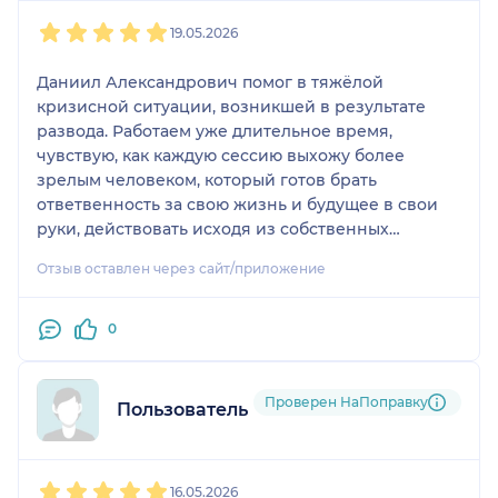
1
2
3
4
5
19.05.2026
Даниил Александрович помог в тяжёлой
кризисной ситуации, возникшей в результате
развода. Работаем уже длительное время,
чувствую, как каждую сессию выхожу более
зрелым человеком, который готов брать
ответвенность за свою жизнь и будущее в свои
руки, действовать исходя из собственных
интересов, которые ещё и могу теперь
Отзыв оставлен через сайт/приложение
осознавать.
Благодарю Даниила Александрович за всю
0
проделанную со мной работу, за поддержку и
внимание в этот период!
Проверен НаПоправку
Пользователь НаПоправку
1
2
3
4
5
16.05.2026