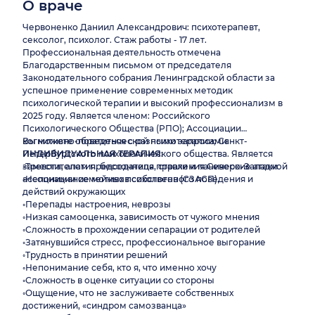
О враче
Червоненко Даниил Александрович: психотерапевт,
сексолог, психолог. Стаж работы - 17 лет.
Профессиональная деятельность отмечена
Благодарственным письмом от председателя
Законодательного собрания Ленинградской области за
успешное применение современных методик
психологической терапии и высокий профессионализм в
2025 году. Является членом: Российского
Психологического Общества (РПО); Ассоциации
когнитивно-поведенческой психотерапии; Санкт-
Вы можете обратиться с разными запросами:
Петербургского психологического общества. Является
ИНДИВИДУАЛЬНАЯ ТЕРАПИЯ:
заместителем председателя правления Северо-Западной
◦Тревога, апатия, бессонница, страхи и панические атаки
ассоциации семейных психологов (СЗАСП).
◦Непонимание мотивов собственного поведения и
действий окружающих
◦Перепады настроения, неврозы
◦Низкая самооценка, зависимость от чужого мнения
◦Сложность в прохождении сепарации от родителей
◦Затянувшийся стресс, профессиональное выгорание
◦Трудность в принятии решений
◦Непонимание себя, кто я, что именно хочу
◦Сложность в оценке ситуации со стороны
◦Ощущение, что не заслуживаете собственных
достижений, «синдром самозванца»