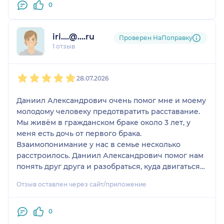
скандалов. Отношения стали теплее, и теперь мы
0
более открыты друг к другу. Кроме этого психолог
помогает нам в личностном развитии и дает
iri....@....ru
ценные советы в смысле карьерного роста.
Проверен НаПоправку
1 отзыв
Огромная благодарность Даниилу
Александровичу за такт, профессионализм и веру
1
2
3
4
5
в нас!
28.07.2026
Даниил Александрович очень помог мне и моему
молодому человеку предотвратить расставание.
Мы живём в гражданском браке около 3 лет, у
меня есть дочь от первого брака.
Взаимопонимание у нас в семье несколько
расстроилось. Даниил Александрович помог нам
понять друг друга и разобраться, куда двигаться
дальше. Оказалось, что у нас не все так плохо. Но
Отзыв оставлен через сайт/приложение
чтобы это понять, необходимо было работать над
взаимопониманием . Со всем этом нам помог
разобраться Даниил Александрович. Очень
0
советую его в качестве семейного психолога