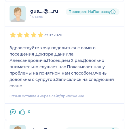
gus....@....ru
Проверен НаПоправку
1 отзыв
1
2
3
4
5
27.07.2026
Здравствуйте хочу поделиться с вами о
посещения Доктора Даниила
Александровича.Посещяем 2 раз.Довольно
внимательно слушает нас.Показывает нашу
проблемы на понятном нам способом.Очень
довольны с супругой.Записались на следующий
сеанс.
Отзыв оставлен через сайт/приложение
0