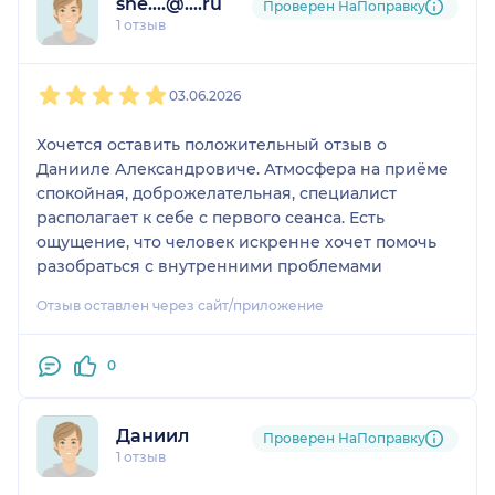
she....@....ru
Проверен НаПоправку
1 отзыв
1
2
3
4
5
03.06.2026
Хочется оставить положительный отзыв о
Данииле Александровиче. Атмосфера на приёме
спокойная, доброжелательная, специалист
располагает к себе с первого сеанса. Есть
ощущение, что человек искренне хочет помочь
разобраться с внутренними проблемами
Отзыв оставлен через сайт/приложение
0
Даниил
Проверен НаПоправку
1 отзыв