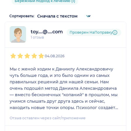
Бережный подход к лечению (1)
Сортировать:
toy....@....com
Проверен НаПоправку
1 отзыв
1
2
3
4
5
04.08.2026
Мы с женой ходим к Даниилу Александровичу
чуть больше года, и это было одним из самых
правильных решений для нашей семьи. Нам
очень подошёл метод Даниила Александровича
— вместо бесконечных "копаний" в прошлом, мы
учимся слышать друг друга здесь и сейчас,
находить новые точки опоры. Психолог создаёт
невероятно безопасную атмосферу, без
Отзыв оставлен через сайт/приложение
осуждения и давления. Мы перестали бояться
острых тем и научились говорить о сложном без