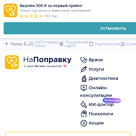
1
2
3
4
5
1
2
3
4
5
1
2
3
4
5
to
Вернём 500 ₽ за первый приём!
Закрыть
Только при записи через наше приложение
content
~13.5 тыс.
Установить
НаПоправку
Подарочная
Город:
Санкт-Петербург
Приложение
Кли
Плюс
карта
Врачи
Услуги
Диагностика
Онлайн-
консультации
ИИ-доктор
Психологи
Акции