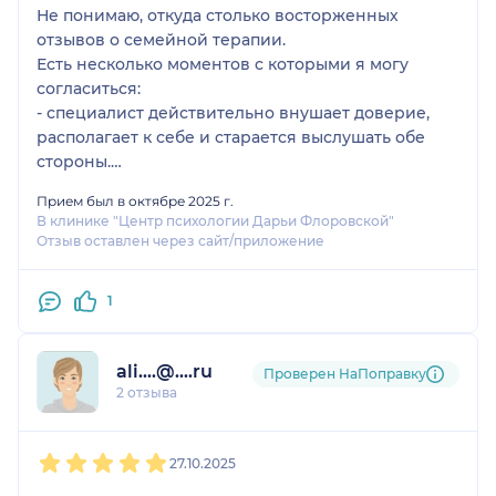
Не понимаю, откуда столько восторженных
отзывов о семейной терапии.
Есть несколько моментов с которыми я могу
согласиться:
- специалист действительно внушает доверие,
располагает к себе и старается выслушать обе
стороны.
- Атмосфера на сессиях спокойная и комфортная
Прием был в октябре 2025 г.
- Он искренне говорит, что хочет помочь, и видно,
В клинике "Центр психологии Дарьи Флоровской"
что ему важно сохранить отношения.
Отзыв оставлен через сайт/приложение
Однако несмотря на положительные моменты я
остался разочарован результатами терапии.
1
Мы ходили на сессии несколько месяцев, но все
это время не было ощущения движения вперед.
ali....@....ru
Проверен НаПоправку
Есть несколько проблем, которые хочется
2 отзыва
отметить:
- Отсутствие ясности в процессе: Было
1
2
3
4
5
непонятно, что именно мы делаем на каждой
27.10.2025
сессии, каковы наши цели и следующие шаги. Это