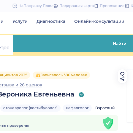
to
НаПоправку Плюс
Подарочная карта
Приложение
content
чи
Услуги
Диагностика
Онлайн-консультации
Найти
ациентов 2025
Записалось 380 человек
 отзыва
и
26 оценок
Вероника Евгеньевна
отоневролог (вестибулолог)
цефалголог
Взрослый
нты проверены