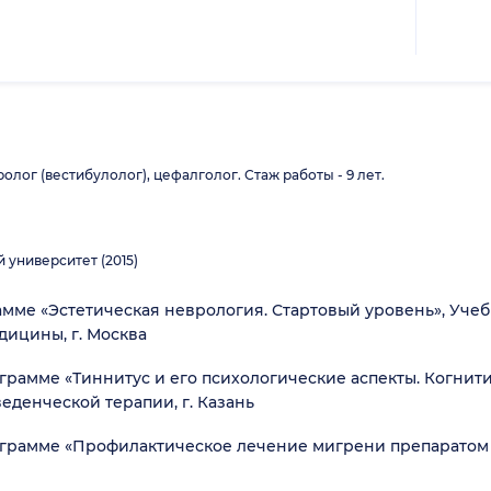
лог (вестибулолог), цефалголог. Стаж работы - 9 лет.
университет (2015)
ме «Эстетическая неврология. Стартовый уровень», Уче
ицины, г. Москва
амме «Тиннитус и его психологические аспекты. Когнити
еденческой терапии, г. Казань
рамме «Профилактическое лечение мигрени препаратом 