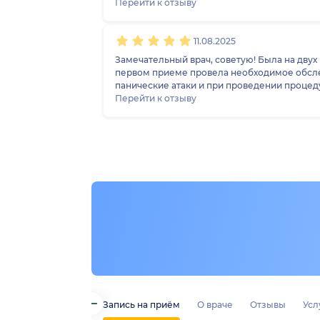
Перейти к отзыву
11.08.2025
Замечательный врач, советую! Была на дву
первом приеме провела необходимое обследо
панические атаки и при проведении процед
необходимые обследования, объяснила в че
Перейти к отзыву
пришла уже с готовыми обследованиями. Пон
диски со снимками. Все рассказала, объясн
Запись на приём
О враче
Отзывы
Усл