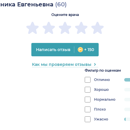
оника Евгеньевна
(60)
Оцените врача
Написать отзыв
+ 150
Как мы проверяем отзывы
Фильтр по оценкам
Отлично
pro
98
Хорошо
progress:
0%
Нормально
progress:
0%
Плохо
progress:
0%
Ужасно
progress:
1.6666666666666667%