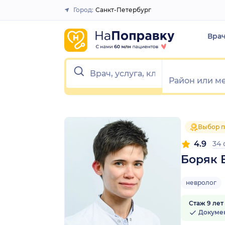
1
2
3
4
5
1
2
3
4
5
Город:
Санкт-Петербург
Закрыть
Вра
Выбор п
4.9
34
Боряк 
невролог
Стаж 9 лет
Докуме