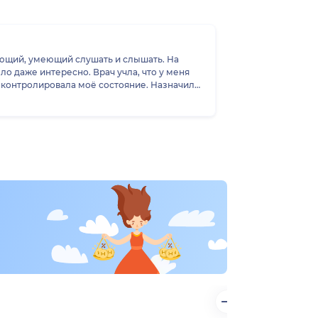
ающий, умеющий слушать и слышать. На
о даже интересно. Врач учла, что у меня
, контролировала моё состояние. Назначила
егчения состояния. На второй прием я
, а почитала заключения и сама посмотрела
м и сама буду обращаться по необходимости.