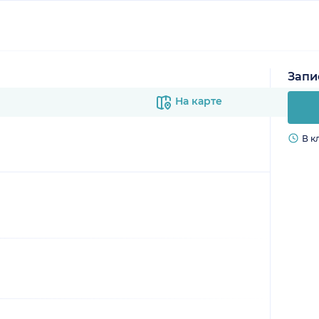
Запи
На карте
В к