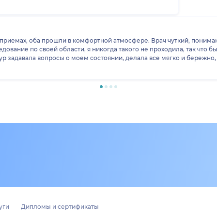
х приемах, оба прошли в комфортной атмосфере. Врач чуткий, поним
вание по своей области, я никогда такого не проходила, так что был
ур задавала вопросы о моем состоянии, делала все мягко и бережно
м может быть причина моей проблемы и выписала препараты для обл
равилось, что врач не просто опиралась на заключения по МРТ и КТ
ила, назначила лечение. Буду советовать этого врача своим знакомы
уги
Дипломы и сертификаты