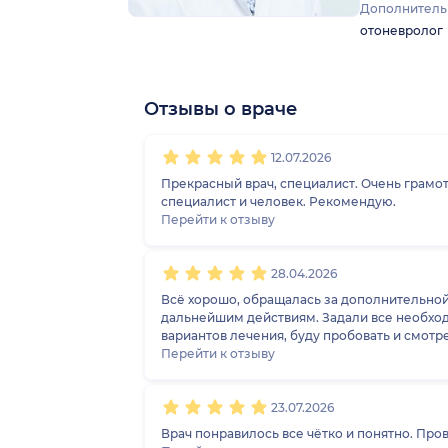
Дополнитель
отоневролог
Отзывы о враче
1
2
3
4
5
1
2
3
4
5
1
2
3
4
5
1
2
3
4
5
12.07.2026
Прекрасный врач, специалист. Очень грамот
специалист и человек. Рекомендую.
Перейти к отзыву
28.04.2026
Всё хорошо, обращалась за дополнительной
дальнейшим действиям. Задали все необход
вариантов лечения, буду пробовать и смотр
Перейти к отзыву
23.07.2026
Врач понравилось все чётко и понятно. Пр