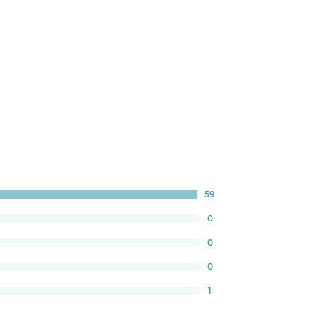
59
gress:
.33333333333333%
0
0
0
1