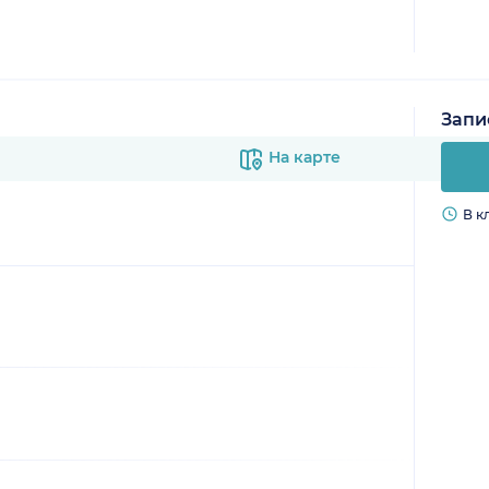
Запи
На карте
В к