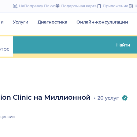
to
НаПоправку Плюс
Подарочная карта
Приложение
content
чи
Услуги
Диагностика
Онлайн-консультации
Найти
ion Clinic на Миллионной
20 услуг
цензии