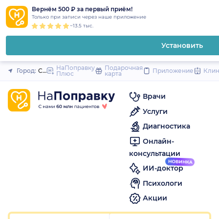
1
2
3
4
5
to
Вернём 500 ₽ за первый приём!
Закрыть
Только при записи через наше приложение
content
~13.5 тыс.
Установить
НаПоправку
Подарочная
Город:
Санкт-Петербург
Приложение
Кли
Плюс
карта
Врачи
Услуги
Диагностика
Онлайн-
консультации
ИИ-доктор
Психологи
Акции