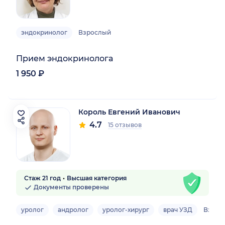
эндокринолог
Взрослый
Прием эндокринолога
1 950 ₽
Король Евгений Иванович
4.7
15 отзывов
Стаж 21 год
Высшая категория
Документы проверены
уролог
андролог
уролог-хирург
врач УЗД
Взрос